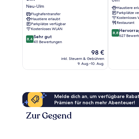
Lan
Parkhotel
Hotel
anzeigen
Neu-Ulm
Coffee
Haustiere erl
Neu-
Ulm
Tea
Parkplätze v
Ulm
Flughafentransfer
Ulm
Maker
Kostenloses
Haustiere erlaubt
Neu-
Restaurant
Parkplätze verfügbar
Ulm
Kostenloses WLAN
8.8
Hervorr
8,8
von
627 Bewer
8.4
Sehr gut
8,4
10,
von
411 Bewertungen
Hervorragend
10,
Der
98 €
627
Sehr
Preis
Bewertungen
gut,
inkl. Steuern & Gebühren
beträgt
9. Aug.–10. Aug.
411
98 €
Bewertungen
Melde dich an, um verfügbare Rabat
Prämien für noch mehr Abenteuer!
Zur Gegend