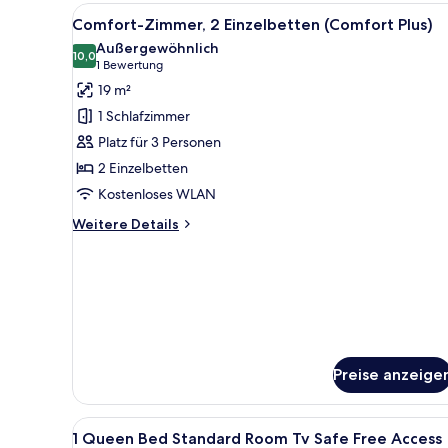
Alle
Ein Hotelzimmer mit einem gro
4
Comfort-Zimmer, 2 Einzelbetten (Comfort Plus)
Fotos
Außergewöhnlich
für
10,0
10,0 von 10
(1
1 Bewertung
Comfort-
Bewertung)
19 m²
Zimmer,
1 Schlafzimmer
2 Einzelbetten
Platz für 3 Personen
(Comfort
2 Einzelbetten
Plus)
Kostenloses WLAN
anzeigen
Weitere
Weitere Details
Details
für
Comfort-
Zimmer,
2 Einzelbetten
(Comfort
Plus)
Preise anzeige
Alle
Allergikerbettwaren, Zimmersaf
3
1 Queen Bed Standard Room Tv Safe Free Access