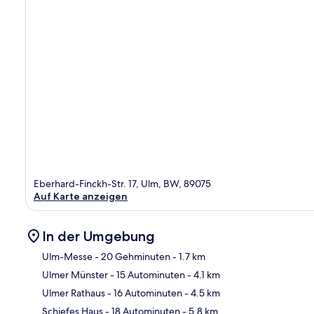
Eberhard-Finckh-Str. 17, Ulm, BW, 89075
Auf Karte anzeigen
In der Umgebung
Ulm-Messe
- 20 Gehminuten
- 1.7 km
Ulmer Münster
- 15 Autominuten
- 4.1 km
Kar
Ulmer Rathaus
- 16 Autominuten
- 4.5 km
Schiefes Haus
- 18 Autominuten
- 5.8 km