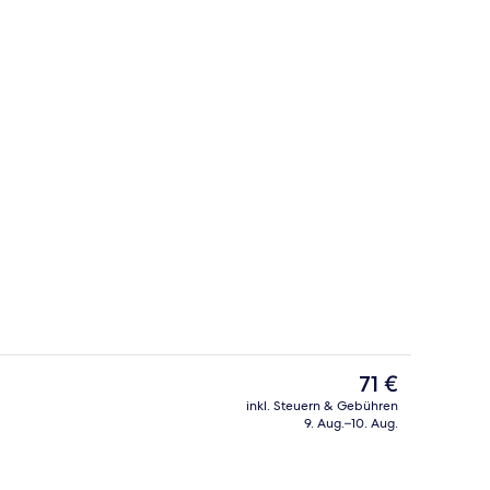
Bar (in der Unterkunft)
Der
71 €
aktuelle
inkl. Steuern & Gebühren
Preis
9. Aug.–10. Aug.
Außenbereich
beträgt
71 €.