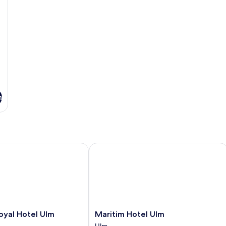
n
al Hotel Ulm
Maritim Hotel Ulm
Maritim
oyal Hotel Ulm
Maritim Hotel Ulm
Hotel
Ulm