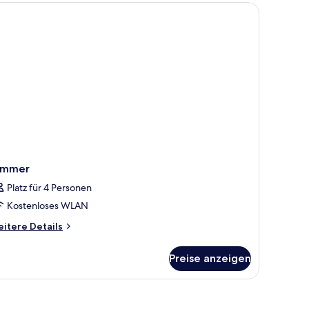
nseher und einem Fenster mit Vorhängen.
immer
Platz für 4 Personen
Kostenloses WLAN
itere
itere Details
tails
r
Preise anzeigen
immer