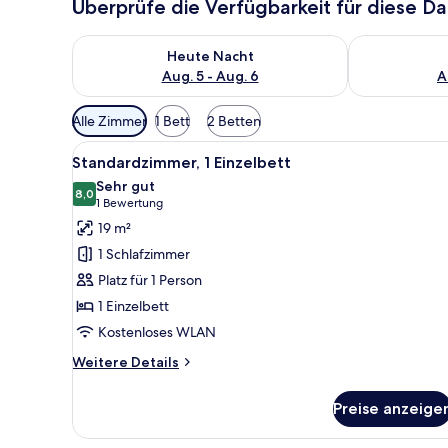
Überprüfe die Verfügbarkeit für diese D
Überprüfe die Verfügbarkeit für heute Nacht, Aug. 5
Überprüfe die
Heute Nacht
Aug. 5 - Aug. 6
A
Verfügbare
Alle Zimmer
1 Bett
2 Betten
Filter
Alle
Ein Hotelzimmer mit Bett, Schre
für
3
Standardzimmer, 1 Einzelbett
Fotos
Zimmer
Sehr gut
für
8,0
8,0 von 10
(1
1 Bewertung
Standardzimmer,
Bewertung)
19 m²
1 Einzelbett
1 Schlafzimmer
anzeigen
Platz für 1 Person
1 Einzelbett
Kostenloses WLAN
Weitere
Weitere Details
Details
für
Preise anzeige
Standardzimmer,
1 Einzelbett