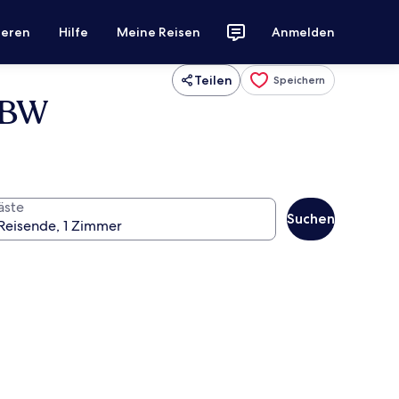
ieren
Hilfe
Meine Reisen
Anmelden
Teilen
Speichern
y BW
äste
Suchen