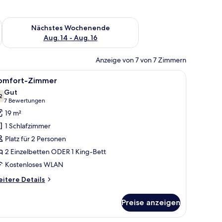
es Wochenende, Aug. 7 - Aug. 9.
Überprüfe die Verfügbarkeit für nächstes Wochenende, Aug. 1
Nächstes Wochenende
Aug. 14 - Aug. 16
Anzeige von 7 von 7 Zimmern
 Nachttisch, einer Lampe und zwei Weingläsern auf einem Tisch.
le
Ein Hotelzimmer mit Bett, Schreibtisch mit L
7
omfort-Zimmer
otos
Gut
ür
2
7,2 von 10
(7
7 Bewertungen
omfort-
Bewertungen)
19 m²
immer
1 Schlafzimmer
nzeigen
Platz für 2 Personen
2 Einzelbetten ODER 1 King-Bett
Kostenloses WLAN
itere
itere Details
tails
r
Preise anzeigen
mfort-
immer