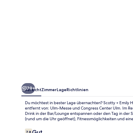
Ulm,
Sure
Hotel
Collection
by
BW
79+
Übersicht
Zimmer
Lage
Richtlinien
Du möchtest in bester Lage übernachten? Scotty + Emily H
entfernt von: Ulm-Messe und Congress Center Ulm. Im Rest
Drink in der Bar/Lounge entspannen oder den Tag in der Sa
(rund um die Uhr geöffnet), Fitnessmöglichkeiten und ein
Bewertungen
Gut
7,8