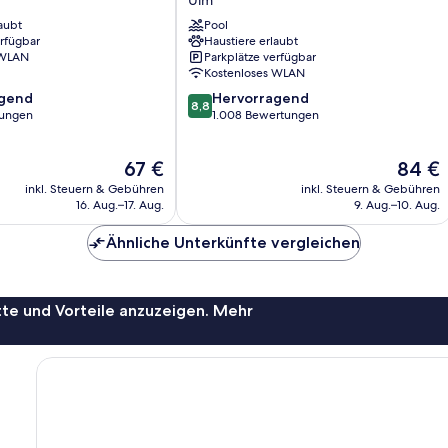
Ulm
aubt
Pool
Ulm
erfügbar
Haustiere erlaubt
 WLAN
Parkplätze verfügbar
Kostenloses WLAN
8.8
agend
Hervorragend
8,8
von
tungen
1.008 Bewertungen
10,
,
Hervorragend,
Der
Der
67 €
84 €
1.008
Preis
Preis
Bewertungen
inkl. Steuern & Gebühren
inkl. Steuern & Gebühren
beträgt
beträgt
16. Aug.–17. Aug.
9. Aug.–10. Aug.
67 €
84 €
Ähnliche Unterkünfte vergleichen
te und Vorteile anzuzeigen. Mehr