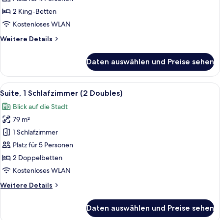
2 King-Betten
Kostenloses WLAN
Weitere
Weitere Details
Details
für
Daten auswählen und Preise sehen
Suite
(Discovery)
Alle
Ein Hotelzimmer mit Balkon, Essbere
9
Suite, 1 Schlafzimmer (2 Doubles)
Fotos
Blick auf die Stadt
für
79 m²
Suite,
1
1 Schlafzimmer
Schlafzimmer
Platz für 5 Personen
(2
2 Doppelbetten
Doubles)
Kostenloses WLAN
anzeigen
Weitere
Weitere Details
Details
für
Daten auswählen und Preise sehen
Suite,
1