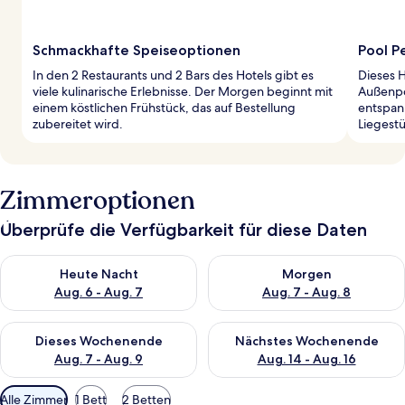
Schmackhafte Speiseoptionen
Pool P
In den 2 Restaurants und 2 Bars des Hotels gibt es
Dieses H
viele kulinarische Erlebnisse. Der Morgen beginnt mit
Außenpo
einem köstlichen Frühstück, das auf Bestellung
entspan
zubereitet wird.
Liegestü
Zimmeroptionen
Überprüfe die Verfügbarkeit für diese Daten
Überprüfe die Verfügbarkeit für heute Nacht, Aug. 6 - Aug. 7.
Überprüfe die Verfügbarkeit f
Heute Nacht
Morgen
Aug. 6 - Aug. 7
Aug. 7 - Aug. 8
Überprüfe die Verfügbarkeit für dieses Wochenende, Aug. 7 - 
Überprüfe die Verfügbarkeit f
Dieses Wochenende
Nächstes Wochenende
Aug. 7 - Aug. 9
Aug. 14 - Aug. 16
Verfügbare
Alle Zimmer
1 Bett
2 Betten