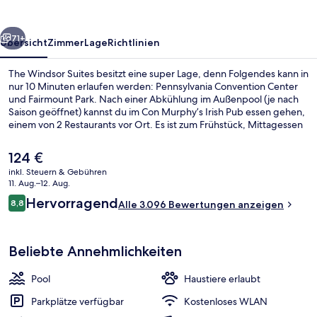
rück
Weiter
71+
Übersicht
Zimmer
Lage
Richtlinien
The Windsor Suites besitzt eine super Lage, denn Folgendes kann in
nur 10 Minuten erlaufen werden: Pennsylvania Convention Center
und Fairmount Park. Nach einer Abkühlung im Außenpool (je nach
Saison geöffnet) kannst du im Con Murphy’s Irish Pub essen gehen,
einem von 2 Restaurants vor Ort. Es ist zum Frühstück, Mittagessen
und Abendessen geöffnet. Außerdem ist Folgendes zu Fuß
höchstens 15 Minuten entfernt: Rittenhouse Square und Reading
Der
124 €
Terminal Market. Das hilfsbereite Personal und die Lage erhalten
aktuelle
inkl. Steuern & Gebühren
tolle Bewertungen von anderen Reisenden. Die öffentlichen
Preis
11. Aug.–12. Aug.
Verkehrsmittel sind nur einen kurzen Fußmarsch entfernt: Zur
Außenpool (je nach Saison geöffnet),
beträgt
Bewertungen
Vorort-Station sind es 3 Minuten und zur Straßenbahnhaltestelle
Hervorragend
8,8
Alle 3.096 Bewertungen anzeigen
124 €.
8,8 von 10.
15th St. 6 Minuten.
Beliebte Annehmlichkeiten
Pool
Haustiere erlaubt
Parkplätze verfügbar
Kostenloses WLAN