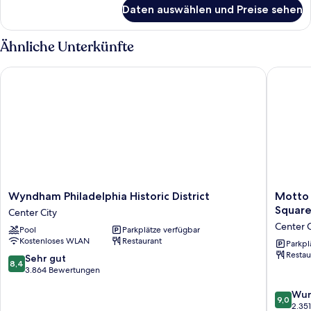
für
Daten auswählen und Preise sehen
Suite,
2 Schlafzimmer,
2
Ähnliche Unterkünfte
Bäder
Wyndham Philadelphia Historic District
Motto by
Wyndham
Motto
Wyndham Philadelphia Historic District
Motto 
Philadelphia
by
Squar
Center City
Historic
Hilton
Center C
Pool
Parkplätze verfügbar
District
Philadel
Kostenloses WLAN
Restaurant
Center
Rittenh
Parkpl
Restau
City
Square
8.4
Sehr gut
8,4
Center
von
3.864 Bewertungen
City
10,
9.0
Wun
Sehr
9,0
von
2.35
gut,