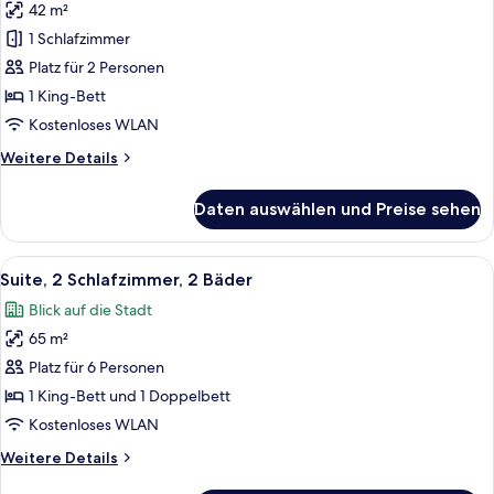
42 m²
Deluxe-
Studio,
1 Schlafzimmer
1 King-
Platz für 2 Personen
Bett
1 King-Bett
anzeigen
Kostenloses WLAN
Weitere
Weitere Details
Details
für
Daten auswählen und Preise sehen
Deluxe-
Studio,
1 King-
Alle
Ein modernes Wohnzimmer mit einer Co
7
Bett
Suite, 2 Schlafzimmer, 2 Bäder
Fotos
Blick auf die Stadt
für
65 m²
Suite,
2 Schlafzimmer,
Platz für 6 Personen
2
1 King-Bett und 1 Doppelbett
Bäder
Kostenloses WLAN
anzeigen
Weitere
Weitere Details
Details