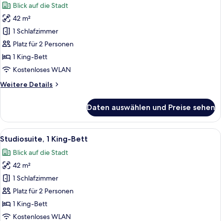
Blick auf die Stadt
für
42 m²
Studiosuite,
1 King-
1 Schlafzimmer
Bett,
Platz für 2 Personen
barrierefrei
1 King-Bett
anzeigen
Kostenloses WLAN
Weitere
Weitere Details
Details
für
Daten auswählen und Preise sehen
Studiosuite,
1 King-
Bett,
Alle
Ein Hotelzimmer mit Bett, Schreibtisc
10
barrierefrei
Studiosuite, 1 King-Bett
Fotos
Blick auf die Stadt
für
42 m²
Studiosuite,
1 King-
1 Schlafzimmer
Bett
Platz für 2 Personen
anzeigen
1 King-Bett
Kostenloses WLAN