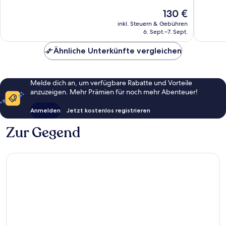
10,
3.864
Der
130 €
Wunder
Bewertungen
Preis
2.351
inkl. Steuern & Gebühren
beträgt
6. Sept.–7. Sept.
Bewert
130 €
Ähnliche Unterkünfte vergleichen
Melde dich an, um verfügbare Rabatte und Vorteile
anzuzeigen. Mehr Prämien für noch mehr Abenteuer!
Anmelden
Jetzt kostenlos registrieren
Zur Gegend