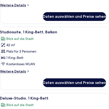
Weitere
Weitere Details
Details
für
Daten auswählen und Preise sehen
Studiosuite,
1 King-
Bett
Alle
Ein Hotelzimmer mit einem großen Bett
10
Studiosuite, 1 King-Bett, Balkon
Fotos
Blick auf die Stadt
für
42 m²
Studiosuite,
1 King-
Platz für 3 Personen
Bett,
1 King-Bett
Balkon
Kostenloses WLAN
anzeigen
Weitere
Weitere Details
Details
für
Daten auswählen und Preise sehen
Studiosuite,
1 King-
Bett,
Alle
Ein Hotelzimmer mit Bett, Schreibtisc
10
Balkon
Deluxe-Studio, 1 King-Bett
Fotos
Blick auf die Stadt
für