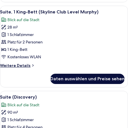
1 King-
Bett
Alle
Ein modernes Hotelzimmer mit einem g
3
(Skyline
Suite, 1 King-Bett (Skyline Club Level Murphy)
Fotos
Club
Blick auf die Stadt
Level)
für
28 m²
Suite,
1 King-
1 Schlafzimmer
Bett
Platz für 2 Personen
(Skyline
1 King-Bett
Club
Kostenloses WLAN
Level
Weitere
Weitere Details
Murphy)
Details
anzeigen
für
Daten auswählen und Preise sehen
Suite,
1 King-
Bett
Alle
Ein modernes Hotelzimmer mit einem g
6
(Skyline
Suite (Discovery)
Fotos
Club
Blick auf die Stadt
Level
für
Murphy)
90 m²
Suite
(Discovery)
1 Schlafzimmer
anzeigen
Platz für 4 Personen