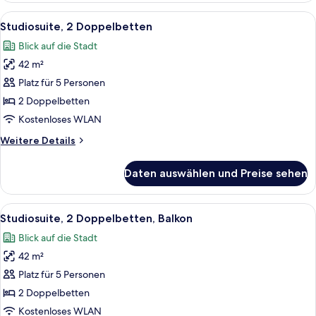
(Club
Alle
Ein Hotelzimmer mit zwei Betten, eine
8
Level
Studiosuite, 2 Doppelbetten
Fotos
Murphy)
Blick auf die Stadt
für
42 m²
Studiosuite,
2 Doppelbetten
Platz für 5 Personen
anzeigen
2 Doppelbetten
Kostenloses WLAN
Weitere
Weitere Details
Details
für
Daten auswählen und Preise sehen
Studiosuite,
2 Doppelbetten
Alle
Ein Hotelzimmer mit einem großen Bett
8
Studiosuite, 2 Doppelbetten, Balkon
Fotos
Blick auf die Stadt
für
42 m²
Studiosuite,
2 Doppelbetten,
Platz für 5 Personen
Balkon
2 Doppelbetten
anzeigen
Kostenloses WLAN