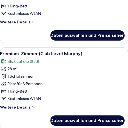
Bett
1 King-Bett
(Club
Kostenloses WLAN
Level)
Weitere
Weitere Details
anzeigen
Details
für
Daten auswählen und Preise sehen
Premium-
Studio,
1 King-
Alle
Ein Hotelzimmer mit einem Bett, einem
5
Bett
Premium-Zimmer (Club Level Murphy)
Fotos
(Club
Blick auf die Stadt
Level)
für
28 m²
Premium-
Zimmer
1 Schlafzimmer
(Club
Platz für 3 Personen
Level
1 King-Bett
Murphy)
Kostenloses WLAN
anzeigen
Weitere
Weitere Details
Details
für
Daten auswählen und Preise sehen
Premium-
Zimmer