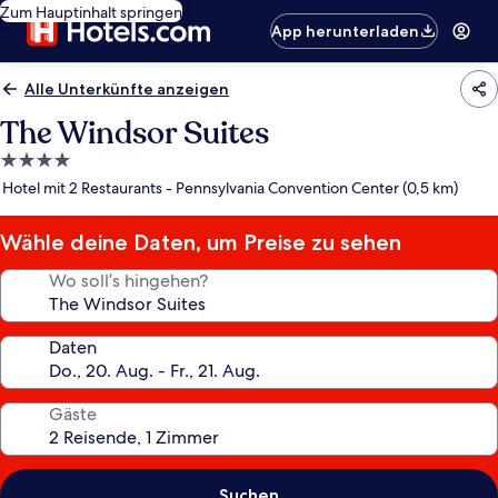
Zum Hauptinhalt springen
App herunterladen
Alle Unterkünfte anzeigen
The Windsor Suites
4.0-
Sterne-
Hotel mit 2 Restaurants - Pennsylvania Convention Center (0,5 km)
Unterkunft
Wähle deine Daten, um Preise zu sehen
Wo soll’s hingehen?
Daten
Gäste
Suchen