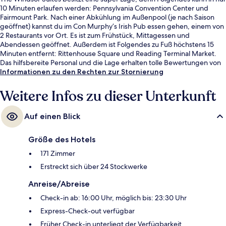
10 Minuten erlaufen werden: Pennsylvania Convention Center und
Fairmount Park. Nach einer Abkühlung im Außenpool (je nach Saison
geöffnet) kannst du im Con Murphy’s Irish Pub essen gehen, einem von
2 Restaurants vor Ort. Es ist zum Frühstück, Mittagessen und
Abendessen geöffnet. Außerdem ist Folgendes zu Fuß höchstens 15
Minuten entfernt: Rittenhouse Square und Reading Terminal Market.
Das hilfsbereite Personal und die Lage erhalten tolle Bewertungen von
anderen Reisenden. Die öffentlichen Verkehrsmittel sind nur einen
Informationen zu den Rechten zur Stornierung
kurzen Fußmarsch entfernt: Zur Vorort-Station sind es 3 Minuten und
zur Straßenbahnhaltestelle 15th St. 6 Minuten.
Weitere Infos zu dieser Unterkunft
Auf einen Blick
Größe des Hotels
171 Zimmer
Erstreckt sich über 24 Stockwerke
Anreise/Abreise
Check-in ab: 16:00 Uhr, möglich bis: 23:30 Uhr
Express-Check-out verfügbar
Früher Check-in unterliegt der Verfügbarkeit