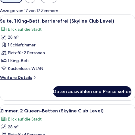
Filter
für
Anzeige von 17 von 17 Zimmern
Zimmer
Alle
Ein Hotelzimmer mit einem großen Bett
7
Suite, 1 King-Bett, barrierefrei (Skyline Club Level)
Fotos
Blick auf die Stadt
für
28 m²
Suite,
1 King-
1 Schlafzimmer
Bett,
Platz für 2 Personen
barrierefrei
1 King-Bett
(Skyline
Kostenloses WLAN
Club
Weitere
Weitere Details
Level)
Details
anzeigen
für
Daten auswählen und Preise sehen
Suite,
1 King-
Bett,
Alle
Ein Hotelzimmer mit zwei Betten, eine
5
barrierefrei
Zimmer, 2 Queen-Betten (Skyline Club Level)
Fotos
(Skyline
Blick auf die Stadt
Club
für
Level)
28 m²
Zimmer,
Platz für 4 Personen