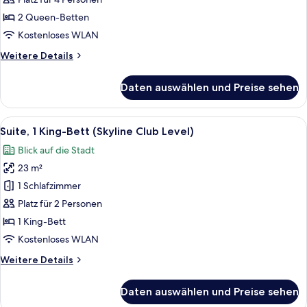
2 Queen-
Betten
2 Queen-Betten
(Skyline
Kostenloses WLAN
Club
Weitere
Weitere Details
Level)
Details
anzeigen
für
Daten auswählen und Preise sehen
Zimmer,
2 Queen-
Betten
Alle
Ein Hotelzimmer mit einem großen Bett
5
(Skyline
Suite, 1 King-Bett (Skyline Club Level)
Fotos
Club
Blick auf die Stadt
Level)
für
23 m²
Suite,
1 King-
1 Schlafzimmer
Bett
Platz für 2 Personen
(Skyline
1 King-Bett
Club
Kostenloses WLAN
Level)
Weitere
Weitere Details
anzeigen
Details
für
Daten auswählen und Preise sehen
Suite,