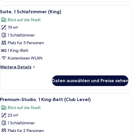
Schlafzimmer
Alle
Ein Hotelzimmer mit Balkon, Essbere
10
(2
Suite, 1 Schlafzimmer (King)
Fotos
Doubles)
Blick auf die Stadt
für
79 m²
Suite,
1
1 Schlafzimmer
Schlafzimmer
Platz für 3 Personen
(King)
1 King-Bett
anzeigen
Kostenloses WLAN
Weitere
Weitere Details
Details
für
Daten auswählen und Preise sehen
Suite,
1
Schlafzimmer
Alle
Ein Hotelzimmer mit einem großen Bett
7
(King)
Premium-Studio, 1 King-Bett (Club Level)
Fotos
Blick auf die Stadt
für
23 m²
Premium-
Studio,
1 Schlafzimmer
1 King-
Platz für 2 Personen