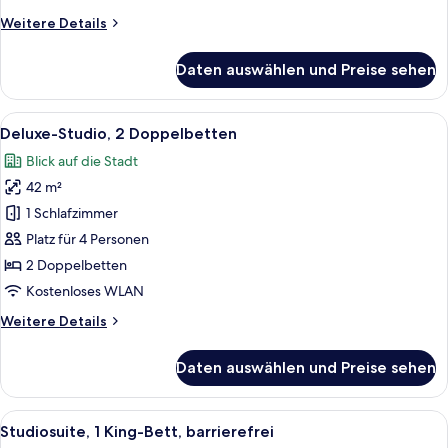
Weitere
Weitere Details
Details
für
Daten auswählen und Preise sehen
Studiosuite,
2 Doppelbetten,
Balkon
Alle
Ein Hotelzimmer mit zwei Betten, eine
11
Deluxe-Studio, 2 Doppelbetten
Fotos
Blick auf die Stadt
für
42 m²
Deluxe-
Studio,
1 Schlafzimmer
2 Doppelbetten
Platz für 4 Personen
anzeigen
2 Doppelbetten
Kostenloses WLAN
Weitere
Weitere Details
Details
für
Daten auswählen und Preise sehen
Deluxe-
Studio,
2 Doppelbetten
Alle
Ein Hotelzimmer mit Bett, Schreibtisc
10
Studiosuite, 1 King-Bett, barrierefrei
Fotos