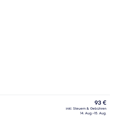
io
Rezeption
Der
93 €
aktuelle
inkl. Steuern & Gebühren
Preis
14. Aug.–15. Aug.
Außenbereich
beträgt
93 €.