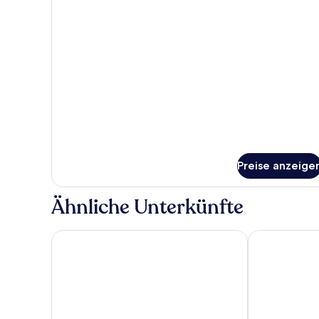
für
Zimmer
Preise anzeige
Ähnliche Unterkünfte
Trans World Hotel Donauwelle
Best Western 