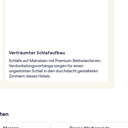
Verträumter Schlafaufbau
Schlafe auf Matratzen mit Premium-Bettwäsche ein.
Verdunkelungsvorhänge sorgen für einen
ungestörten Schlaf in den durchdacht gestalteten
Zimmern dieses Hotels.
aten
 - Aug. 9.
 Verfügbarkeit für morgen, Aug. 9 - Aug. 10.
Überprüfe die Verfügbarkeit für dies
Morgen
Dieses Wochenende