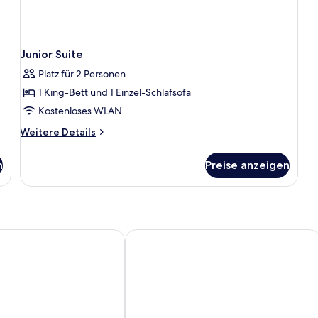
Junior Suite
Platz für 2 Personen
1 King-Bett und 1 Einzel-Schlafsofa
Kostenloses WLAN
Weitere
Weitere Details
Details
für
n
Preise anzeigen
Junior
Suite
Hotel Spinnerei Linz
Park Inn by Radisson Linz