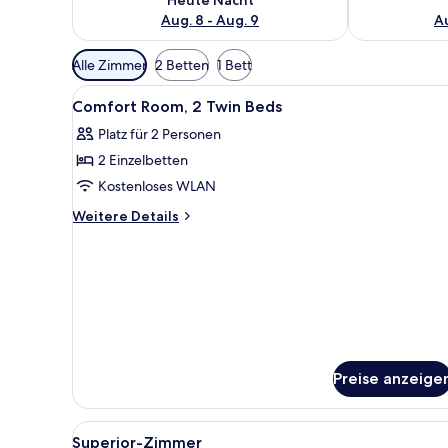
Aug. 8 - Aug. 9
Au
Verfügbare
Alle Zimmer
2 Betten
1 Bett
Filter
Alle
Ein Hotelzimmer mit einem ord
für
2
Comfort Room, 2 Twin Beds
Fotos
Zimmer
Platz für 2 Personen
für
2 Einzelbetten
Comfort
Room,
Kostenloses WLAN
2
Weitere
Weitere Details
Twin
Details
für
Beds
Comfort
anzeigen
Room,
2
Twin
Beds
Preise anzeige
Alle
Ein Hotelzimmer mit einem groß
10
Superior-Zimmer