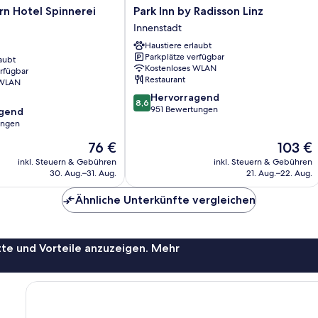
Park
n Hotel Spinnerei
Park Inn by Radisson Linz
Inn
Innenstadt
by
Haustiere erlaubt
Radisson
Parkplätze verfügbar
aubt
Linz
Kostenloses WLAN
erfügbar
Innenstadt
Restaurant
 WLAN
8.6
Hervorragend
8,6
von
951 Bewertungen
agend
10,
ungen
Hervorragend,
Der
Der
76 €
103 €
951
,
Preis
Preis
Bewertungen
inkl. Steuern & Gebühren
inkl. Steuern & Gebühren
beträgt
beträgt
30. Aug.–31. Aug.
21. Aug.–22. Aug.
76 €
103 €
Ähnliche Unterkünfte vergleichen
te und Vorteile anzuzeigen. Mehr