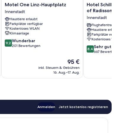
Motel
Hotel
Motel One Linz-Hauptplatz
Hotel Schillerpark L
One
Schillerpark
of Radisson Individua
Innenstadt
Linz-
Linz,
Innenstadt
Haustiere erlaubt
Hauptplatz
a
Parkplätze verfügbar
Innenstadt
member
Flughafentransfer
Kostenloses WLAN
Haustiere erlaubt
of
Klimaanlage
Parkplätze verfügbar
Radisson
Kostenloses WLAN
9.2
Wunderbar
Individuals
9,2
von
201 Bewertungen
8.4
Innenstadt
Sehr gut
8,4
10,
von
667 Bewertungen
Wunderbar,
10,
Der
95 €
201
Sehr
Preis
Bewertungen
gut,
inkl. Steuern & Gebühren
inkl. S
beträgt
16. Aug.–17. Aug.
667
95 €
Bewertungen
Anmelden
Jetzt kostenlos registrieren