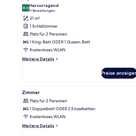
Fotos
Hervorragend
für
8,6
8,6 von 10
(11
11 Bewertungen
Superior-
Bewertungen)
21 m²
Zimmer
1 Schlafzimmer
anzeigen
Platz für 2 Personen
1 King-Bett ODER 1 Queen-Bett
Kostenloses WLAN
Weitere
Weitere Details
Details
für
Preise anzeige
Superior-
Zimmer
Alle
Innenbereich
2
Zimmer
Fotos
Platz für 2 Personen
für
1 Doppelbett ODER 2 Einzelbetten
Zimmer
anzeigen
Kostenloses WLAN
Weitere
Weitere Details
Details