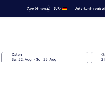
•
App öffnen
EUR
Unterkunft registr
Daten
G