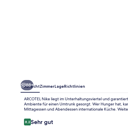
88+
Übersicht
Zimmer
Lage
Richtlinien
ARCOTEL Nike liegt im Unterhaltungsviertel und garantiert 
Ambiente für einen Umtrunk gesorgt. Wer Hunger hat, kann 
Mittagessen und Abendessen internationale Küche. Weitere
Bewertungen
Sehr gut
8,2
8,2 von 10.