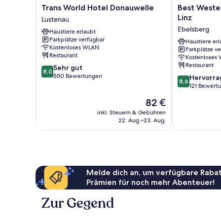
Trans
Best
Trans World Hotel Donauwelle
Best Wester
World
Western
Linz
Lustenau
Hotel
Hotel
Ebelsberg
Haustiere erlaubt
Donauwelle
Spinnerei
Parkplätze verfügbar
Lustenau
Linz
Haustiere erl
Kostenloses WLAN
Parkplätze v
Ebelsberg
Restaurant
Kostenloses
Restaurant
8.0
Sehr gut
8,0
von
550 Bewertungen
8.6
Hervorr
8,6
10,
von
121 Bewert
Sehr
10,
Der
82 €
gut,
Hervorragend
Preis
550
121
inkl. Steuern & Gebühren
beträgt
Bewertungen
22. Aug.–23. Aug.
Bewertungen
82 €
Melde dich an, um verfügbare Rabat
Prämien für noch mehr Abenteuer!
Zur Gegend