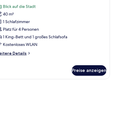
otos
Blick auf die Stadt
ür
40 m²
unior-
uite
1 Schlafzimmer
nzeigen
Platz für 4 Personen
1 King-Bett und 1 großes Schlafsofa
Kostenloses WLAN
itere
itere Details
tails
r
nior-
Preise anzeigen
ite