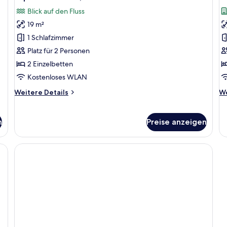
Fotos
F
Blick auf den Fluss
für
f
19 m²
Superior-
J
Zimmer,
S
1 Schlafzimmer
Flussblick
a
Platz für 2 Personen
anzeigen
2 Einzelbetten
Kostenloses WLAN
Weitere
We
Weitere Details
We
Details
De
für
fü
Superior-
Ju
n
Preise anzeigen
Zimmer,
Su
Flussblick