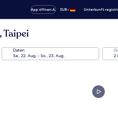
•
App öffnen
EUR
Unterkunft registr
 Taipei
Daten
G