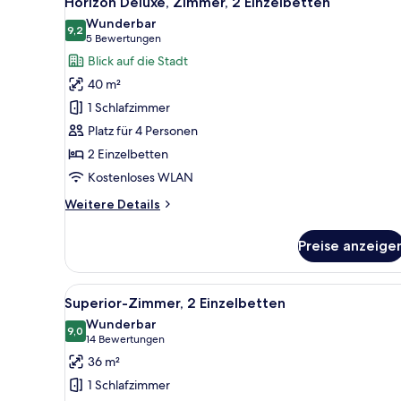
Horizon Deluxe, Zimmer, 2 Einzelbetten
Fotos
Wunderbar
für
9,2
9,2 von 10
(5
5 Bewertungen
Horizon
Bewertungen)
Blick auf die Stadt
Deluxe,
40 m²
Zimmer,
1 Schlafzimmer
2 Einzelbetten
Platz für 4 Personen
anzeigen
2 Einzelbetten
Kostenloses WLAN
Weitere
Weitere Details
Details
für
Preise anzeige
Horizon
Deluxe,
Zimmer,
Alle
Ein Hotelzimmer mit einem gro
3
2 Einzelbetten
Superior-Zimmer, 2 Einzelbetten
Fotos
Wunderbar
für
9,0
9,0 von 10
(14
14 Bewertungen
Superior-
Bewertungen)
36 m²
Zimmer,
1 Schlafzimmer
2 Einzelbetten