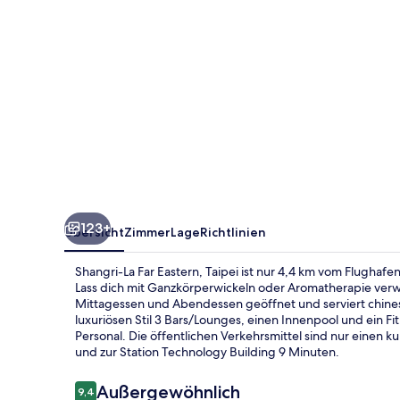
123+
Übersicht
Zimmer
Lage
Richtlinien
Shangri-La Far Eastern, Taipei ist nur 4,4 km vom Flughafe
Lass dich mit Ganzkörperwickeln oder Aromatherapie verwö
Mittagessen und Abendessen geöffnet und serviert chinesi
luxuriösen Stil 3 Bars/Lounges, einen Innenpool und ein F
Personal. Die öffentlichen Verkehrsmittel sind nur einen k
und zur Station Technology Building 9 Minuten.
Bewertungen
Außergewöhnlich
9,4
9,4 von 10.