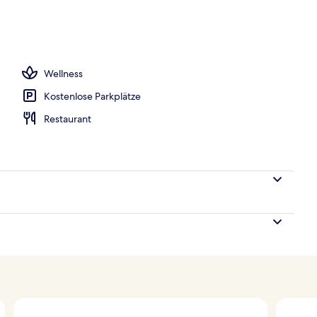
s; Frühstück, Mittagessen und Abendessen werden serviert
Wellness
Kostenlose Parkplätze
Restaurant