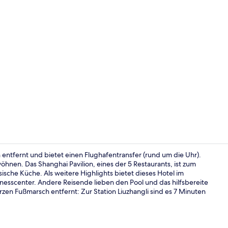
Video der U
n entfernt und bietet einen Flughafentransfer (rund um die Uhr).
hnen. Das Shanghai Pavilion, eines der 5 Restaurants, ist zum
sche Küche. Als weitere Highlights bietet dieses Hotel im
3 Bars/Loun
itnesscenter. Andere Reisende lieben den Pool und das hilfsbereite
urzen Fußmarsch entfernt: Zur Station Liuzhangli sind es 7 Minuten