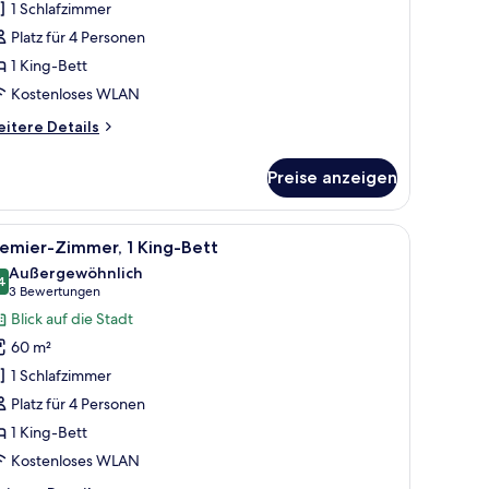
1 Schlafzimmer
King-
Platz für 4 Personen
ett
1 King-Bett
nzeigen
Kostenloses WLAN
itere
itere Details
tails
r
Preise anzeigen
rizon
luxe,
mmer,
 die Berge.
 einem Schreibtisch mit Glasplatte, einem Sessel, einem kleinen Tisch mit ei
le
Ein Hotelzimmer mit einem großen Bett, eine
4
King-
emier-Zimmer, 1 King-Bett
otos
tt
Außergewöhnlich
ür
4
9,4 von 10
(3
3 Bewertungen
remier-
Bewertungen)
Blick auf die Stadt
immer,
60 m²
King-
1 Schlafzimmer
ett
Platz für 4 Personen
nzeigen
1 King-Bett
Kostenloses WLAN