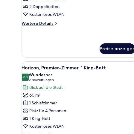
2 Doppelbetten
2 Doppelbetten
anzeigen
Kostenloses WLAN
Weitere
Weitere Details
Details
für
Horizon,
Premier-
Preise anzeige
Zimmer,
2 Doppelbetten
Alle
Ein Hotelzimmer mit einem groß
6
Horizon, Premier-Zimmer, 1 King-Bett
Fotos
Wunderbar
für
9,0
9,0 von 10
(2
2 Bewertungen
Horizon,
Bewertungen)
Blick auf die Stadt
Premier-
60 m²
Zimmer,
1 Schlafzimmer
1 King-
Platz für 4 Personen
Bett
1 King-Bett
anzeigen
Kostenloses WLAN