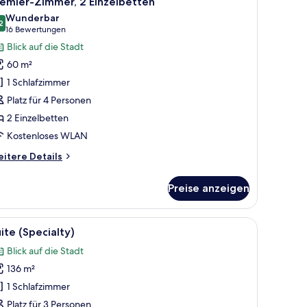
remier-Zimmer, 2 Einzelbetten
otos
Wunderbar
ür
2
9,2 von 10
(16
16 Bewertungen
remier-
Bewertungen)
Blick auf die Stadt
immer,
60 m²
 Einzelbetten
1 Schlafzimmer
nzeigen
Platz für 4 Personen
2 Einzelbetten
Kostenloses WLAN
itere
itere Details
tails
r
Preise anzeigen
emier-
mmer,
Einzelbetten
 und einem großen Fenster mit Blick auf Gebäude.
, einem Nachttisch, einer Lampe und Blick auf eine Stadtlandschaft.
le
Ein modernes Hotelzimmer mit großem Fenster
8
ite (Specialty)
otos
Blick auf die Stadt
ür
136 m²
uite
Specialty)
1 Schlafzimmer
nzeigen
Platz für 3 Personen