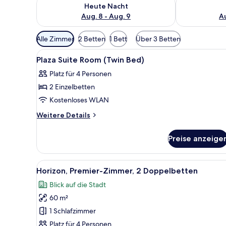
Überprüfe die Verfügbarkeit für heute Nacht, Aug. 8
Überprüfe die
Heute Nacht
Aug. 8 - Aug. 9
Au
Verfügbare
Alle Zimmer
2 Betten
1 Bett
Über 3 Betten
Filter
Alle
Wohnbereich | 40-Zoll-LCD-Fe
für
3
Plaza Suite Room (Twin Bed)
Fotos
Zimmer
Platz für 4 Personen
für
2 Einzelbetten
Plaza
Suite
Kostenloses WLAN
Room
Weitere
Weitere Details
(Twin
Details
für
Bed)
Preise anzeige
Plaza
anzeigen
Suite
Room
Alle
Ein Hotelzimmer mit einem groß
8
(Twin
Horizon, Premier-Zimmer, 2 Doppelbetten
Fotos
Bed)
Blick auf die Stadt
für
60 m²
Horizon,
Premier-
1 Schlafzimmer
Zimmer,
Platz für 4 Personen