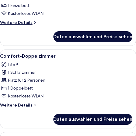
anzeigen
1 Einzelbett
Kostenloses WLAN
Weitere
Weitere Details
Details
für
Daten auswählen und Preise sehen
Comfort-
Einzelzimmer
Alle
Ein Hotelzimmer mit Bett, Schreibtisc
6
Comfort-Doppelzimmer
Fotos
18 m²
für
1 Schlafzimmer
Comfort-
Doppelzimmer
Platz für 2 Personen
anzeigen
1 Doppelbett
Kostenloses WLAN
Weitere
Weitere Details
Details
für
Daten auswählen und Preise sehen
Comfort-
Doppelzimmer
Alle
Komfort Superior | Zimmersafe, Schrei