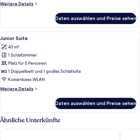
Weitere
Weitere Details
Details
für
Daten auswählen und Preise sehen
Komfort
Deluxe
Alle
Ein Hotelzimmer mit einem großen Bett
11
Junior Suite
Fotos
43 m²
für
1 Schlafzimmer
Junior
Suite
Platz für 5 Personen
anzeigen
1 Doppelbett und 1 großes Schlafsofa
Kostenloses WLAN
Weitere
Weitere Details
Details
für
Daten auswählen und Preise sehen
Junior
Suite
Ähnliche Unterkünfte
Premier Inn Mannheim City Centre
Best Wes