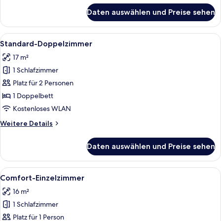
für
Daten auswählen und Preise sehen
Standard-
Einzelzimmer
Alle
Ein Hotelzimmer mit Bett, weißen Kis
6
Standard-Doppelzimmer
Fotos
17 m²
für
1 Schlafzimmer
Standard-
Doppelzimmer
Platz für 2 Personen
anzeigen
1 Doppelbett
Kostenloses WLAN
Weitere
Weitere Details
Details
für
Daten auswählen und Preise sehen
Standard-
Doppelzimmer
Alle
Ein Hotelzimmer mit zwei Betten, eine
6
Comfort-Einzelzimmer
Fotos
16 m²
für
1 Schlafzimmer
Comfort-
Einzelzimmer
Platz für 1 Person