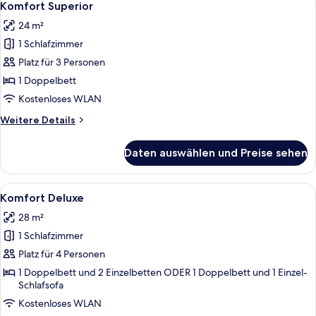
9
Komfort Superior
Fotos
24 m²
für
1 Schlafzimmer
Komfort
Superior
Platz für 3 Personen
anzeigen
1 Doppelbett
Kostenloses WLAN
Weitere
Weitere Details
Details
für
Daten auswählen und Preise sehen
Komfort
Superior
Alle
Ein Hotelzimmer mit zwei Betten, eine
6
Komfort Deluxe
Fotos
28 m²
für
1 Schlafzimmer
Komfort
Deluxe
Platz für 4 Personen
anzeigen
1 Doppelbett und 2 Einzelbetten ODER 1 Doppelbett und 1 Einzel-
Schlafsofa
Kostenloses WLAN