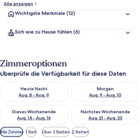
Alle anzeigen
Wichtigste Merkmale
(12)
Sich wie zu Hause fühlen
(6)
Zimmeroptionen
Überprüfe die Verfügbarkeit für diese Daten
Überprüfe die Verfügbarkeit für heute Nacht, Aug. 8 - Aug. 9.
Überprüfe die Verfügbarkeit f
Heute Nacht
Morgen
Aug. 8 - Aug. 9
Aug. 9 - Aug. 10
Überprüfe die Verfügbarkeit für dieses Wochenende, Aug. 14 -
Überprüfe die Verfügbarkeit f
Dieses Wochenende
Nächstes Wochenende
Aug. 14 - Aug. 16
Aug. 21 - Aug. 23
Verfügbare
Alle Zimmer
1 Bett
Über 3 Betten
2 Betten
Filter