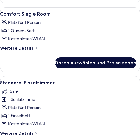
Double
Room
Alle
Zimmersafe, Schreibtisch, laptopgeeig
6
Comfort Single Room
Fotos
Platz für 1 Person
für
1 Queen-Bett
Comfort
Single
Kostenloses WLAN
Room
Weitere
Weitere Details
anzeigen
Details
für
Daten auswählen und Preise sehen
Comfort
Single
Room
Alle
Standard-Einzelzimmer | Zimmersafe, S
6
Standard-Einzelzimmer
Fotos
15 m²
für
1 Schlafzimmer
Standard-
Einzelzimmer
Platz für 1 Person
anzeigen
1 Einzelbett
Kostenloses WLAN
Weitere
Weitere Details
Details