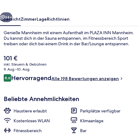
rück
Weiter
34+
Übersicht
Zimmer
Lage
Richtlinien
Genieße Mannheim mit einem Aufenthalt im PLAZA INN Mannheim.
Du kannst dich in der Sauna entspannen, im Fitnessbereich Sport
treiben oder dich bei einem Drink in der Bar/Lounge entspannen.
Der
101 €
aktuelle
inkl. Steuern & Gebühren
Preis
9. Aug.–10. Aug.
beträgt
Bewertungen
Hervorragend
8,6
Alle 198 Bewertungen anzeigen
101 €.
8,6 von 10.
Komfort Superior | Zimmersafe, Schrei
Beliebte Annehmlichkeiten
Haustiere erlaubt
Parkplätze verfügbar
Kostenloses WLAN
Klimaanlage
Fitnessbereich
Bar