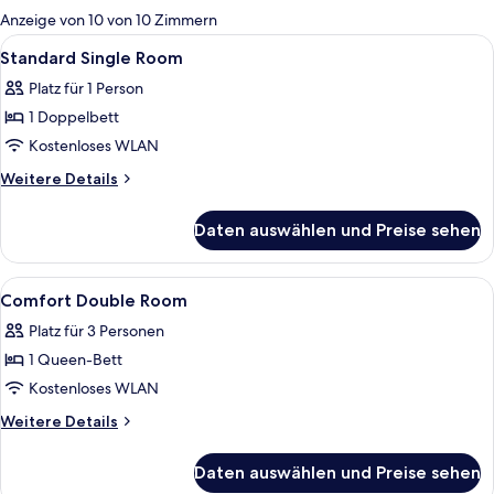
für
Anzeige von 10 von 10 Zimmern
Zimmer
Alle
Zimmersafe, Schreibtisch, laptopgeeig
5
Standard Single Room
Fotos
Platz für 1 Person
für
1 Doppelbett
Standard
Single
Kostenloses WLAN
Room
Weitere
Weitere Details
anzeigen
Details
für
Daten auswählen und Preise sehen
Standard
Single
Room
Alle
Zimmersafe, Schreibtisch, laptopgeeig
7
Comfort Double Room
Fotos
Platz für 3 Personen
für
1 Queen-Bett
Comfort
Double
Kostenloses WLAN
Room
Weitere
Weitere Details
anzeigen
Details
für
Daten auswählen und Preise sehen
Comfort