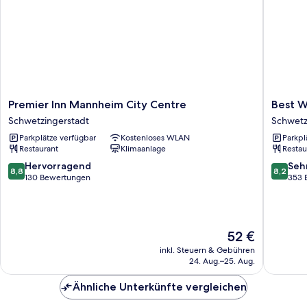
Premier
Best
Premier Inn Mannheim City Centre
Best W
Inn
Western
Schwetzingerstadt
Schwetz
Mannheim
Plus
Parkplätze verfügbar
Kostenloses WLAN
Parkpl
City
Delta
Restaurant
Klimaanlage
Restau
Centre
Park
Schwetzingerstadt
Hotel
8.8
8.2
Hervorragend
Seh
8,8
8,2
Schwetz
von
von
130 Bewertungen
353 
10,
10,
Hervorragend,
Sehr
130
gut,
Bewertungen
353
Der
52 €
Bewert
Preis
inkl. Steuern & Gebühren
beträgt
24. Aug.–25. Aug.
52 €
Ähnliche Unterkünfte vergleichen