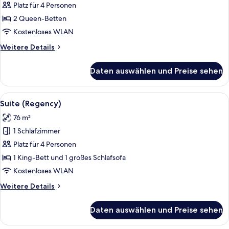
2 Queen-
Platz für 4 Personen
Betten
2 Queen-Betten
(Fitness)
Kostenloses WLAN
anzeigen
Weitere
Weitere Details
Details
für
Daten auswählen und Preise sehen
Zimmer,
2 Queen-
Betten
Alle
Ein Essbereich mit einem Holztisch u
6
(Fitness)
Suite (Regency)
Fotos
76 m²
für
1 Schlafzimmer
Suite
(Regency)
Platz für 4 Personen
anzeigen
1 King-Bett und 1 großes Schlafsofa
Kostenloses WLAN
Weitere
Weitere Details
Details
für
Daten auswählen und Preise sehen
Suite
(Regency)