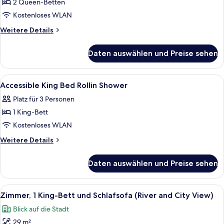
2 Queen-Betten
View
Two
Kostenloses WLAN
Queen
Weitere
Weitere Details
Beds
Details
für
anzeigen
Daten auswählen und Preise sehen
View
Two
Queen
Alle
Ein Hotelzimmer mit Bett, Sofa, Fernse
11
Beds
Accessible King Bed Rollin Shower
Fotos
Platz für 3 Personen
für
1 King-Bett
Accessible
King
Kostenloses WLAN
Bed
Weitere
Weitere Details
Rollin
Details
für
Shower
Daten auswählen und Preise sehen
Accessible
anzeigen
King
Bed
Alle
Ein Hotelzimmer mit Bett, Sofa, kleine
7
Rollin
Zimmer, 1 King-Bett und Schlafsofa (River and City View)
Fotos
Shower
Blick auf die Stadt
für
29 m²