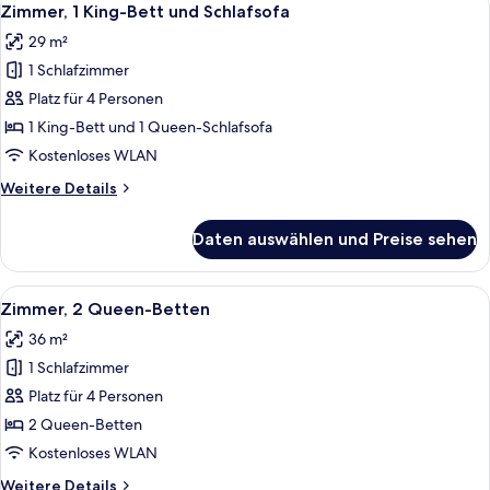
6
Zimmer, 1 King-Bett und Schlafsofa
Fotos
29 m²
für
1 Schlafzimmer
Zimmer,
1 King-
Platz für 4 Personen
Bett
1 King-Bett und 1 Queen-Schlafsofa
und
Kostenloses WLAN
Schlafsofa
Weitere
Weitere Details
anzeigen
Details
für
Daten auswählen und Preise sehen
Zimmer,
1 King-
Bett
Alle
Ein Hotelzimmer mit zwei Betten, einem
6
und
Zimmer, 2 Queen-Betten
Fotos
Schlafsofa
36 m²
für
1 Schlafzimmer
Zimmer,
2 Queen-
Platz für 4 Personen
Betten
2 Queen-Betten
anzeigen
Kostenloses WLAN
Weitere
Weitere Details