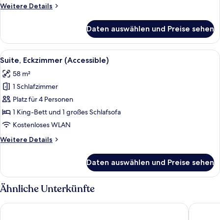
Weitere
Weitere Details
Details
für
Daten auswählen und Preise sehen
Premium-
Suite
(Regency)
Alle
Ein Hotelzimmer mit einem großen Bett
5
Suite, Eckzimmer (Accessible)
Fotos
58 m²
für
1 Schlafzimmer
Suite,
Eckzimmer
Platz für 4 Personen
(Accessible)
1 King-Bett und 1 großes Schlafsofa
anzeigen
Kostenloses WLAN
Weitere
Weitere Details
Details
für
Daten auswählen und Preise sehen
Suite,
Eckzimmer
(Accessible)
Ähnliche Unterkünfte
Hotel Eastlund, BW Premier Collection
Crowne 