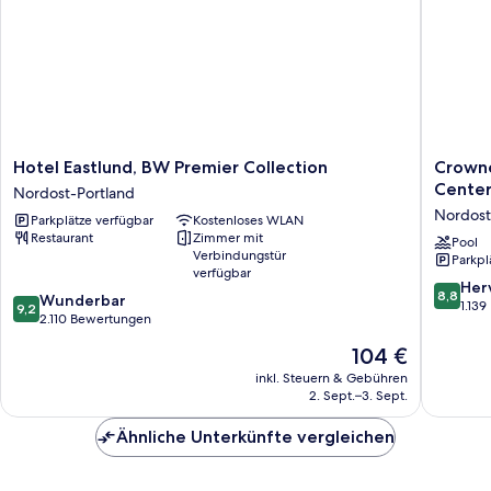
Hotel
Crowne
Hotel Eastlund, BW Premier Collection
Crowne
Eastlund,
Plaza
Center
Nordost-Portland
BW
Portland
Nordost
Parkplätze verfügbar
Kostenloses WLAN
Premier
Downto
Restaurant
Zimmer mit
Collection
Convent
Pool
Verbindungstür
Parkpl
Nordost-
Center
verfügbar
Portland
by
8.8
Her
8,8
9.2
Wunderbar
IHG
von
1.13
9,2
von
2.110 Bewertungen
Nordost
10,
10,
Portland
Hervorr
Der
104 €
Wunderbar,
1.139
Preis
2.110
inkl. Steuern & Gebühren
Bewert
beträgt
2. Sept.–3. Sept.
Bewertungen
104 €
Ähnliche Unterkünfte vergleichen