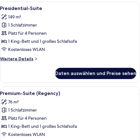
Alle
Ein modernes Hotelzimmer mit Sofa, Se
6
Presidential-Suite
Fotos
149 m²
für
1 Schlafzimmer
Presidential-
Suite
Platz für 4 Personen
anzeigen
1 King-Bett und 1 großes Schlafsofa
Kostenloses WLAN
Weitere
Weitere Details
Details
für
Daten auswählen und Preise sehen
Presidential-
Suite
Alle
Ein modernes Hotelzimmer mit einem g
10
Premium-Suite (Regency)
Fotos
76 m²
für
1 Schlafzimmer
Premium-
Suite
Platz für 4 Personen
(Regency)
1 King-Bett und 1 großes Schlafsofa
anzeigen
Kostenloses WLAN