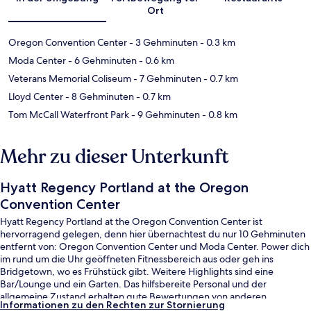
Ort
Oregon Convention Center
- 3 Gehminuten
- 0.3 km
Moda Center
- 6 Gehminuten
- 0.6 km
Veterans Memorial Coliseum
- 7 Gehminuten
- 0.7 km
Lloyd Center
- 8 Gehminuten
- 0.7 km
Tom McCall Waterfront Park
- 9 Gehminuten
- 0.8 km
Mehr zu dieser Unterkunft
Hyatt Regency Portland at the Oregon
Convention Center
Hyatt Regency Portland at the Oregon Convention Center ist
hervorragend gelegen, denn hier übernachtest du nur 10 Gehminuten
entfernt von: Oregon Convention Center und Moda Center. Power dich
im rund um die Uhr geöffneten Fitnessbereich aus oder geh ins
Bridgetown, wo es Frühstück gibt. Weitere Highlights sind eine
Bar/Lounge und ein Garten. Das hilfsbereite Personal und der
allgemeine Zustand erhalten gute Bewertungen von anderen
Informationen zu den Rechten zur Stornierung
Reisenden. Die öffentlichen Verkehrsmittel sind nur einen kurzen