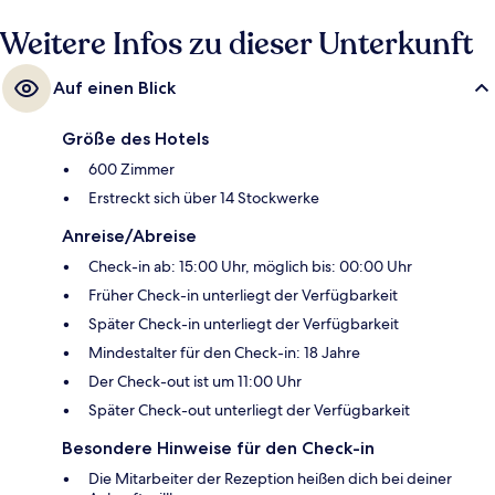
Fußmarsch entfernt: Zur Station Convention Center sind es nur wenige
Weitere Infos zu dieser Unterkunft
Schritte und zur Haltestelle NE Grand & Holladay 2 Minuten.
Auf einen Blick
Größe des Hotels
600 Zimmer
Erstreckt sich über 14 Stockwerke
Anreise/Abreise
Check-in ab: 15:00 Uhr, möglich bis: 00:00 Uhr
Früher Check-in unterliegt der Verfügbarkeit
Später Check-in unterliegt der Verfügbarkeit
Mindestalter für den Check-in: 18 Jahre
Der Check-out ist um 11:00 Uhr
Später Check-out unterliegt der Verfügbarkeit
Besondere Hinweise für den Check-in
Die Mitarbeiter der Rezeption heißen dich bei deiner