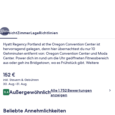
Portland
at
the
Oregon
rück
Weiter
Convention
61+
Übersicht
Zimmer
Lage
Richtlinien
Center
Hyatt Regency Portland at the Oregon Convention Center ist
hervorragend gelegen, denn hier übernachtest du nur 10
Gehminuten entfernt von: Oregon Convention Center und Moda
Center. Power dich im rund um die Uhr geöffneten Fitnessbereich
aus oder geh ins Bridgetown, wo es Frühstück gibt. Weitere
Highlights sind eine Bar/Lounge und ein Garten. Das hilfsbereite
Personal und der allgemeine Zustand erhalten gute Bewertungen
Der
152 €
von anderen Reisenden. Die öffentlichen Verkehrsmittel sind nur
aktuelle
inkl. Steuern & Gebühren
einen kurzen Fußmarsch entfernt: Zur Station Convention Center
Preis
30. Aug.–31. Aug.
sind es nur wenige Schritte und zur Haltestelle NE Grand & Holladay
Außenbereich
beträgt
Bewertungen
2 Minuten.
Alle 1.752 Bewertungen
Außergewöhnlich
152 €.
9,4
9,4 von 10.
anzeigen
Beliebte Annehmlichkeiten