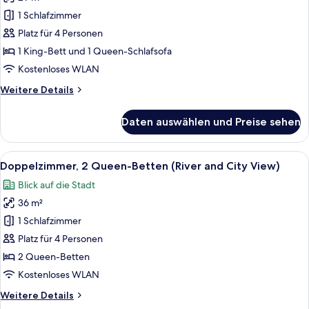
Zimmer,
1 King-
1 Schlafzimmer
Bett
Platz für 4 Personen
und
1 King-Bett und 1 Queen-Schlafsofa
Schlafsofa
Kostenloses WLAN
(River
Weitere
Weitere Details
and
Details
City
für
Daten auswählen und Preise sehen
View)
Zimmer,
1 King-
anzeigen
Bett
Alle
Ein Hotelzimmer mit zwei Betten, einem
7
und
Doppelzimmer, 2 Queen-Betten (River and City View)
Fotos
Schlafsofa
Blick auf die Stadt
(River
für
and
36 m²
Doppelzimmer,
City
2 Queen-
1 Schlafzimmer
View)
Betten
Platz für 4 Personen
(River
2 Queen-Betten
and
Kostenloses WLAN
City
Weitere
Weitere Details
View)
Details