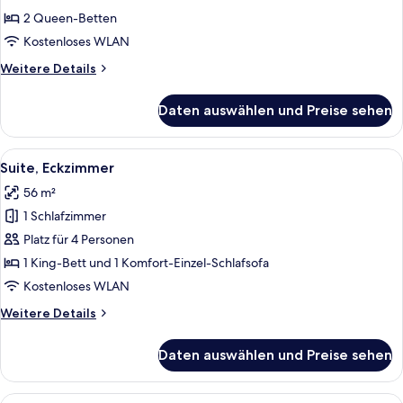
Betten
2 Queen-Betten
(Shower)
Kostenloses WLAN
anzeigen
Weitere
Weitere Details
Details
für
Daten auswählen und Preise sehen
Doppelzimmer,
2 Queen-
Betten
Alle
Ein Hotelzimmer mit einem großen Bett
4
(Shower)
Suite, Eckzimmer
Fotos
56 m²
für
1 Schlafzimmer
Suite,
Eckzimmer
Platz für 4 Personen
anzeigen
1 King-Bett und 1 Komfort-Einzel-Schlafsofa
Kostenloses WLAN
Weitere
Weitere Details
Details
für
Daten auswählen und Preise sehen
Suite,
Eckzimmer
Alle
Ein Hotelzimmer mit einem großen Bett