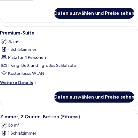
Details
für
Daten auswählen und Preise sehen
Zimmer,
2 Queen-
Betten
Alle
Ein Essbereich mit einem Holztisch u
6
Premium-Suite
Fotos
76 m²
für
1 Schlafzimmer
Premium-
Suite
Platz für 4 Personen
anzeigen
1 King-Bett und 1 großes Schlafsofa
Kostenloses WLAN
Weitere
Weitere Details
Details
für
Daten auswählen und Preise sehen
Premium-
Suite
Alle
Zimmer, 2 Queen-Betten (Fitness) | Al
6
Zimmer, 2 Queen-Betten (Fitness)
Fotos
36 m²
für
1 Schlafzimmer
Zimmer,