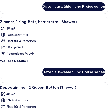
anzeigen
für
Daten auswählen und Preise sehen
Doppelzimmer,
2 Queen-
Betten
Alle
Ein Hotelzimmer mit einem großen Bett
6
(River
Zimmer, 1 King-Bett, barrierefrei (Shower)
Fotos
and
39 m²
City
für
View)
1 Schlafzimmer
Zimmer,
1 King-
Platz für 3 Personen
Bett,
1 King-Bett
barrierefrei
Kostenloses WLAN
(Shower)
Weitere
Weitere Details
anzeigen
Details
für
Daten auswählen und Preise sehen
Zimmer,
1 King-
Bett,
Alle
Ein Hotelzimmer mit zwei Betten, einem
7
barrierefrei
Doppelzimmer, 2 Queen-Betten (Shower)
Fotos
(Shower)
43 m²
für
1 Schlafzimmer
Doppelzimmer,
2 Queen-
Platz für 4 Personen