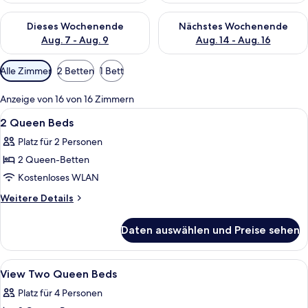
Überprüfe die Verfügbarkeit für dieses Wochenende, Aug. 7 - 
Überprüfe die Verfügbarkeit f
Dieses Wochenende
Nächstes Wochenende
Aug. 7 - Aug. 9
Aug. 14 - Aug. 16
Verfügbare
Alle Zimmer
2 Betten
1 Bett
Filter
für
Anzeige von 16 von 16 Zimmern
Zimmer
Alle
Ein Hotelzimmer mit zwei Betten, eine
11
2 Queen Beds
Fotos
Platz für 2 Personen
für
2 Queen-Betten
2
Queen
Kostenloses WLAN
Beds
Weitere
Weitere Details
anzeigen
Details
für
Daten auswählen und Preise sehen
2
Queen
Beds
Alle
Ein Hotelzimmer mit zwei Betten, eine
12
View Two Queen Beds
Fotos
Platz für 4 Personen
für