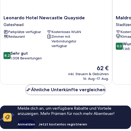
Leonardo
Maldron
Leonardo Hotel Newcastle Quayside
Maldro
Hotel
Hotel
Gateshead
Stadtze
Newcastle
Newcast
Parkplätze verfügbar
Kostenloses WLAN
Koste
Quayside
Stadtze
Restaurant
Zimmer mit
Klimaa
Gateshead
von
Verbindungstür
Newcast
9.0
Wun
verfügbar
9,0
von
1.16
8.2
Sehr gut
10,
8,2
von
1.008 Bewertungen
Wunder
10,
1.165
Der
62 €
Sehr
Bewert
Preis
gut,
inkl. Steuern & Gebühren
beträgt
16. Aug.–17. Aug.
1.008
62 €
Bewertungen
Ähnliche Unterkünfte vergleichen
Melde dich an, um verfügbare Rabatte und Vorteile
anzuzeigen. Mehr Prämien für noch mehr Abenteuer!
Anmelden
Jetzt kostenlos registrieren