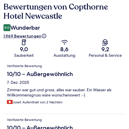
Bewertungen von Copthorne
Bewertungen
Hotel Newcastle
Wunderbar
9,0
1.969 Bewertungen
9,0
8,6
9,2
Sauberkeit
Ausstattung
Personal & Service
Bewertungen
Verifizierte Bewertung
10/10 – Außergewöhnlich
7. Dez. 2025
Zimmer war gut und gross, alles war sauber. Ein Wasser als
Willkommensgruss wäre wünschenswert :-)
Josef, Aufenthalt von 2 Nächten
Verifizierte Bewertung
10/10 – Außergewöhnlich