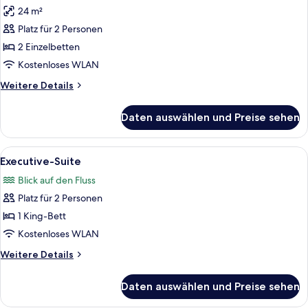
24 m²
Standard-
Zweibettzimmer
Platz für 2 Personen
anzeigen
2 Einzelbetten
Kostenloses WLAN
Weitere
Weitere Details
Details
für
Daten auswählen und Preise sehen
Standard-
Zweibettzimmer
Alle
Ein Hotelzimmer mit Bett, Sofa, Schreib
8
Executive-Suite
Fotos
Blick auf den Fluss
für
Platz für 2 Personen
Executive-
Suite
1 King-Bett
anzeigen
Kostenloses WLAN
Weitere
Weitere Details
Details
für
Daten auswählen und Preise sehen
Executive-
Suite