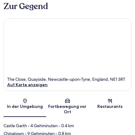
Zur Gegend
The Close, Quayside, Newcastle-upon-Tyne, England, NE1 3RT
Auf Karte anzeigen
Karte
In der Umgebung
Fortbewegung vor
Restaurants
Ort
Castle Garth
- 4 Gehminuten
- 0.4 km
Chinatown
- 9 Gehminuten
- 0.8 km