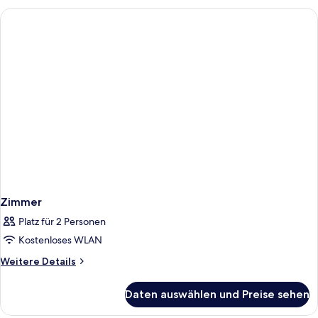
Zimmer
Platz für 2 Personen
Kostenloses WLAN
Weitere
Weitere Details
Details
für
Daten auswählen und Preise sehen
Zimmer