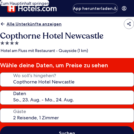
Zum Hauptinhalt springen
App herunterladen
Alle Unterkünfte anzeigen
Copthorne Hotel Newcastle
4.0-
Sterne-
Hotel am Fluss mit Restaurant - Quayside (1 km)
Unterkunft
Wähle deine Daten, um Preise zu sehen
Wo soll’s hingehen?
Daten
Gäste
Suchen