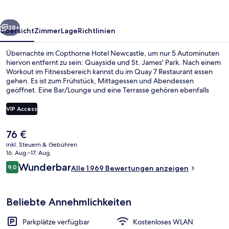
rück
Weiter
38+
Übersicht
Zimmer
Lage
Richtlinien
Übernachte im Copthorne Hotel Newcastle, um nur 5 Autominuten
hiervon entfernt zu sein: Quayside und St. James' Park. Nach einem
Workout im Fitnessbereich kannst du im Quay 7 Restaurant essen
gehen. Es ist zum Frühstück, Mittagessen und Abendessen
geöffnet. Eine Bar/Lounge und eine Terrasse gehören ebenfalls
zum Angebot. Das hilfsbereite Personal und das Frühstück erhalten
tolle Bewertungen von anderen Reisenden. Die öffentlichen
VIP Access
Verkehrsmittel sind nur einen kurzen Fußmarsch entfernt: Zur
Hauptbahnhof sind es 8 Minuten und zur Hauptbahnhof 8 Minuten.
Der
76 €
Lobby
aktuelle
inkl. Steuern & Gebühren
Preis
16. Aug.–17. Aug.
beträgt
Bewertungen
Wunderbar
9,0
Alle 1.969 Bewertungen anzeigen
76 €.
9,0 von 10.
Beliebte Annehmlichkeiten
Parkplätze verfügbar
Kostenloses WLAN