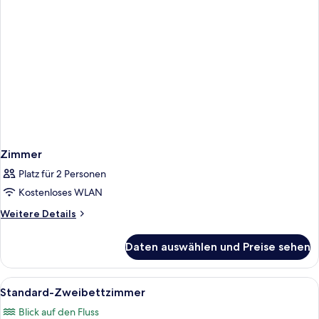
Zimmer
Platz für 2 Personen
Kostenloses WLAN
Weitere
Weitere Details
Details
für
Daten auswählen und Preise sehen
Zimmer
Alle
Ein Hotelzimmer mit zwei Betten, eine
8
Standard-Zweibettzimmer
Fotos
Blick auf den Fluss
für