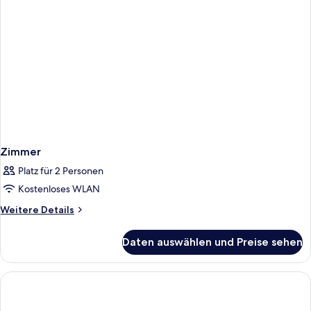
Zimmer
Platz für 2 Personen
Kostenloses WLAN
Weitere
Weitere Details
Details
für
Daten auswählen und Preise sehen
Zimmer