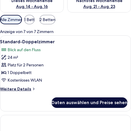
Dieses Wochenende
Nächstes Wochenende
Aug. 14 - Aug. 16
Aug. 21 - Aug. 23
Verfügbare
Alle Zimmer
1 Bett
2 Betten
Filter
für
Anzeige von 7 von 7 Zimmern
Zimmer
Alle
Ein Hotelzimmer mit Bett, Nachttisch, 
9
Standard-Doppelzimmer
Fotos
Blick auf den Fluss
für
24 m²
Standard-
Doppelzimmer
Platz für 2 Personen
anzeigen
1 Doppelbett
Kostenloses WLAN
Weitere
Weitere Details
Details
für
Daten auswählen und Preise sehen
Standard-
Doppelzimmer