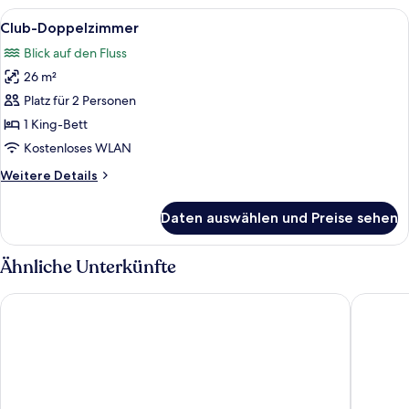
Alle
Ein Hotelzimmer mit einem großen Bet
8
Club-Doppelzimmer
Fotos
Blick auf den Fluss
für
26 m²
Club-
Doppelzimmer
Platz für 2 Personen
anzeigen
1 King-Bett
Kostenloses WLAN
Weitere
Weitere Details
Details
für
Daten auswählen und Preise sehen
Club-
Doppelzimmer
Ähnliche Unterkünfte
Leonardo Hotel Newcastle Quayside
Maldron