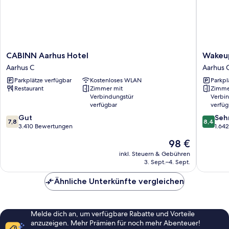
CABINN
Wakeup
CABINN Aarhus Hotel
Wakeu
Aarhus
Aarhus
Aarhus C
Aarhus 
Hotel
Aarhus
Parkplätze verfügbar
Kostenloses WLAN
Parkpl
Aarhus
C
Restaurant
Zimmer mit
Zimme
C
Verbindungstür
Verbi
verfügbar
verfüg
7.8
8.4
Gut
Seh
7,8
8,4
von
von
3.410 Bewertungen
1.64
10,
10,
Der
98 €
Gut,
Sehr
Preis
3.410
gut,
inkl. Steuern & Gebühren
beträgt
3. Sept.–4. Sept.
Bewertungen
1.642
98 €
Bewert
Ähnliche Unterkünfte vergleichen
Melde dich an, um verfügbare Rabatte und Vorteile
anzuzeigen. Mehr Prämien für noch mehr Abenteuer!