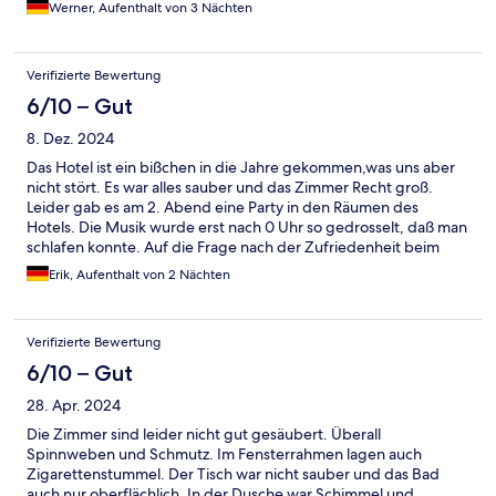
Und das Fernsehprogramm ZDF war nie zu empfangen, und
Werner, Aufenthalt von 3 Nächten
ARD nur sehr, sehr mangelhaft. Ansonsten kein deutscher
Sender.
Verifizierte Bewertung
6/10 – Gut
8. Dez. 2024
Das Hotel ist ein bißchen in die Jahre gekommen,was uns aber
nicht stört. Es war alles sauber und das Zimmer Recht groß.
Leider gab es am 2. Abend eine Party in den Räumen des
Hotels. Die Musik wurde erst nach 0 Uhr so gedrosselt, daß man
schlafen konnte. Auf die Frage nach der Zufriedenheit beim
Auschecken habe ich diesen Umstand erwähnt. Das würde wie
Erik, Aufenthalt von 2 Nächten
üblich einfach weggelächelt als hätte es diese Veranstaltung
nicht gegeben. So schön die Arkaden auch sind, so schallen
leider auch Geräusche sehr gut nach oben.
Verifizierte Bewertung
6/10 – Gut
28. Apr. 2024
Die Zimmer sind leider nicht gut gesäubert. Überall
Spinnweben und Schmutz. Im Fensterrahmen lagen auch
Zigarettenstummel. Der Tisch war nicht sauber und das Bad
auch nur oberflächlich. In der Dusche war Schimmel und