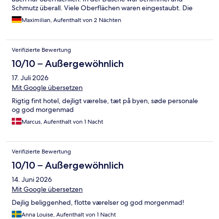
Schmutz überall. Viele Oberflächen waren eingestaubt. Die
Einrichtung etwas in die Jahre gekommen und überall Flecken
Maximilian, Aufenthalt von 2 Nächten
usw an den Wänden und der Decke. Dieses Hotel hat wirklich
keine 4 Sterne verdient. Parken kostet 33€ pro Nacht. Das
einzig gute war die Lage
Verifizierte Bewertung
10/10 – Außergewöhnlich
17. Juli 2026
Mit Google übersetzen
Rigtig fint hotel, dejligt værelse, tæt på byen, søde personale
og god morgenmad
Marcus, Aufenthalt von 1 Nacht
Verifizierte Bewertung
10/10 – Außergewöhnlich
14. Juni 2026
Mit Google übersetzen
Dejlig beliggenhed, flotte værelser og god morgenmad!
Anna Louise, Aufenthalt von 1 Nacht