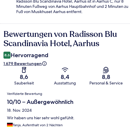
Radisson Blu Scandinavia Hotel, Aarhus ist in Aarhus C, nur 8
Minuten Fußweg von Aarhus Hauptbahnhof und 2 Minuten zu
Fuß von Musikhuset Aarhus entfernt.
Bewertungen von Radisson Blu
Bewertungen
Scandinavia Hotel, Aarhus
Hervorragend
8,6
1.679 Bewertungen
8,6
8,4
8,8
Sauberkeit
Ausstattung
Personal & Service
Bewertungen
Verifizierte Bewertung
10/10 – Außergewöhnlich
18. Nov. 2024
Wir haben uns hier sehr wohl gefühlt.
Tanja, Aufenthalt von 2 Nächten