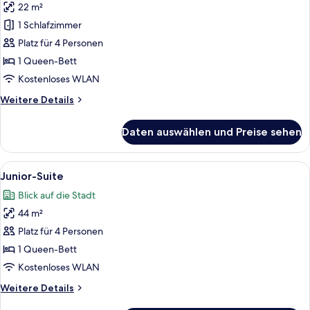
22 m²
Familienzimmer
anzeigen
1 Schlafzimmer
Platz für 4 Personen
1 Queen-Bett
Kostenloses WLAN
Weitere
Weitere Details
Details
für
Daten auswählen und Preise sehen
Familienzimmer
Alle
Ein Hotelzimmer mit einem großen Bett
8
Junior-Suite
Fotos
Blick auf die Stadt
für
44 m²
Junior-
Suite
Platz für 4 Personen
anzeigen
1 Queen-Bett
Kostenloses WLAN
Weitere
Weitere Details
Details