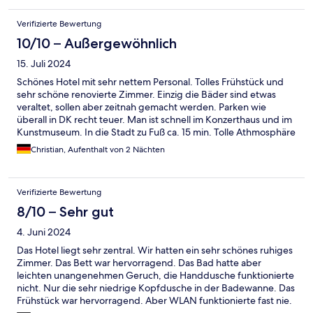
Verifizierte Bewertung
10/10 – Außergewöhnlich
15. Juli 2024
Schönes Hotel mit sehr nettem Personal. Tolles Frühstück und
sehr schöne renovierte Zimmer. Einzig die Bäder sind etwas
veraltet, sollen aber zeitnah gemacht werden. Parken wie
überall in DK recht teuer. Man ist schnell im Konzerthaus und im
Kunstmuseum. In die Stadt zu Fuß ca. 15 min. Tolle Athmosphäre
und gutes Shopping fußläufig zu erreichen. Taxis direkt vor dem
Christian, Aufenthalt von 2 Nächten
Hotel.
Verifizierte Bewertung
8/10 – Sehr gut
4. Juni 2024
Das Hotel liegt sehr zentral. Wir hatten ein sehr schönes ruhiges
Zimmer. Das Bett war hervorragend. Das Bad hatte aber
leichten unangenehmen Geruch, die Handdusche funktionierte
nicht. Nur die sehr niedrige Kopfdusche in der Badewanne. Das
Frühstück war hervorragend. Aber WLAN funktionierte fast nie.