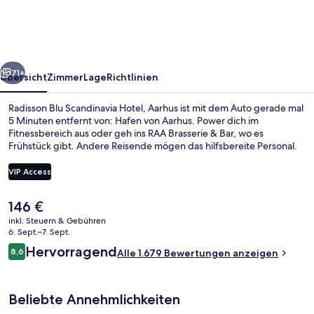
Hotel,
Aarhus
rück
Weiter
71+
Übersicht
Zimmer
Lage
Richtlinien
Radisson Blu Scandinavia Hotel, Aarhus ist mit dem Auto gerade mal
5 Minuten entfernt von: Hafen von Aarhus. Power dich im
Fitnessbereich aus oder geh ins RAA Brasserie & Bar, wo es
Frühstück gibt. Andere Reisende mögen das hilfsbereite Personal.
VIP Access
Der
146 €
aktuelle
inkl. Steuern & Gebühren
Frühstück
Preis
6. Sept.–7. Sept.
beträgt
Bewertungen
Hervorragend
8,6
Alle 1.679 Bewertungen anzeigen
146 €.
8,6 von 10.
Beliebte Annehmlichkeiten