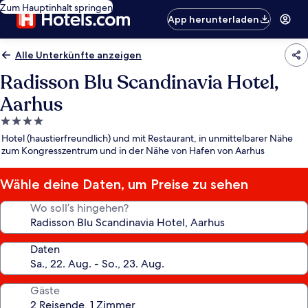
Zum Hauptinhalt springen
App herunterladen
Alle Unterkünfte anzeigen
Radisson Blu Scandinavia Hotel,
Aarhus
4.0-
Sterne-
Hotel (haustierfreundlich) und mit Restaurant, in unmittelbarer Nähe
Unterkunft
zum Kongresszentrum und in der Nähe von Hafen von Aarhus
Wähle deine Daten, um Preise zu sehen
Wo soll’s hingehen?
Daten
Gäste