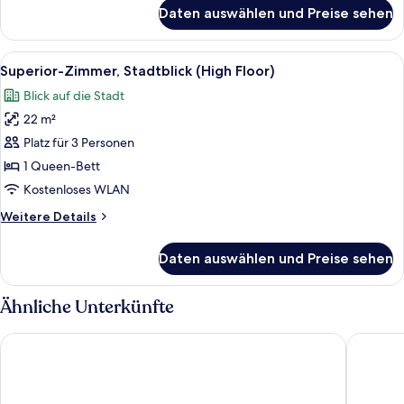
für
Daten auswählen und Preise sehen
Junior-
Suite
Alle
Ein Hotelzimmer mit einem großen Bett
13
Superior-Zimmer, Stadtblick (High Floor)
Fotos
Blick auf die Stadt
für
22 m²
Superior-
Zimmer,
Platz für 3 Personen
Stadtblick
1 Queen-Bett
(High
Kostenloses WLAN
Floor)
Weitere
Weitere Details
anzeigen
Details
für
Daten auswählen und Preise sehen
Superior-
Zimmer,
Stadtblick
Ähnliche Unterkünfte
(High
Floor)
CABINN Aarhus Hotel
Wakeup 