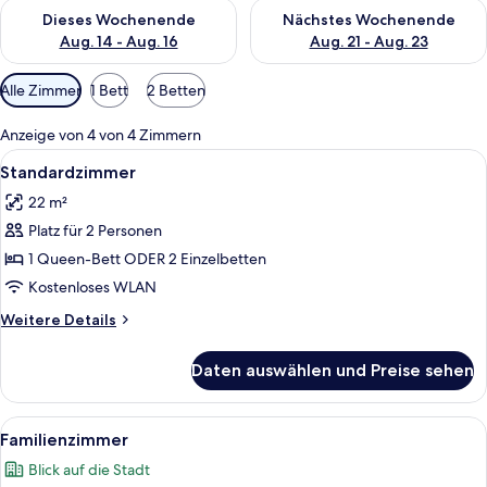
Überprüfe die Verfügbarkeit für dieses Wochenende, Aug. 14 -
Überprüfe die Verfügbarkeit f
Dieses Wochenende
Nächstes Wochenende
Aug. 14 - Aug. 16
Aug. 21 - Aug. 23
Verfügbare
Alle Zimmer
1 Bett
2 Betten
Filter
für
Anzeige von 4 von 4 Zimmern
Zimmer
Alle
Standardzimmer | Allergikerbettwaren,
11
Standardzimmer
Fotos
22 m²
für
Platz für 2 Personen
Standardzimmer
anzeigen
1 Queen-Bett ODER 2 Einzelbetten
Kostenloses WLAN
Weitere
Weitere Details
Details
für
Daten auswählen und Preise sehen
Standardzimmer
Alle
Ein Hotelzimmer mit einem großen Be
8
Familienzimmer
Fotos
Blick auf die Stadt
für