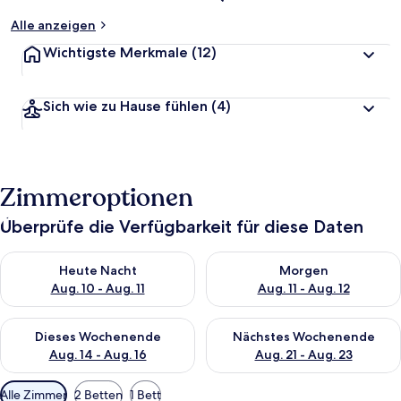
Alle anzeigen
Wichtigste Merkmale
(12)
Sich wie zu Hause fühlen
(4)
Zimmeroptionen
Überprüfe die Verfügbarkeit für diese Daten
Überprüfe die Verfügbarkeit für heute Nacht, Aug. 10 - Aug. 11
Überprüfe die Verfügbarkeit fü
Heute Nacht
Morgen
Aug. 10 - Aug. 11
Aug. 11 - Aug. 12
Überprüfe die Verfügbarkeit für dieses Wochenende, Aug. 14 -
Überprüfe die Verfügbarkeit f
Dieses Wochenende
Nächstes Wochenende
Aug. 14 - Aug. 16
Aug. 21 - Aug. 23
Verfügbare
Alle Zimmer
2 Betten
1 Bett