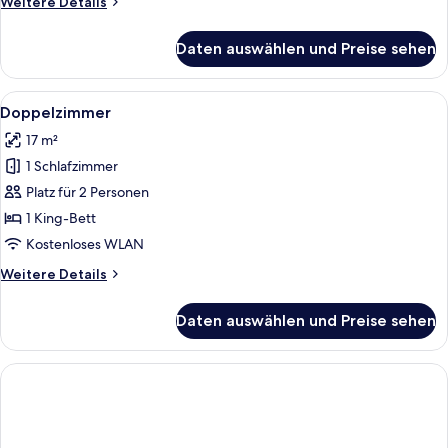
Weitere
Weitere Details
Details
für
Daten auswählen und Preise sehen
Zweibettzimmer
Alle
Ein Hotelzimmer mit einem Bett, eine
7
Doppelzimmer
Fotos
17 m²
für
1 Schlafzimmer
Doppelzimmer
anzeigen
Platz für 2 Personen
1 King-Bett
Kostenloses WLAN
Weitere
Weitere Details
Details
für
Daten auswählen und Preise sehen
Doppelzimmer