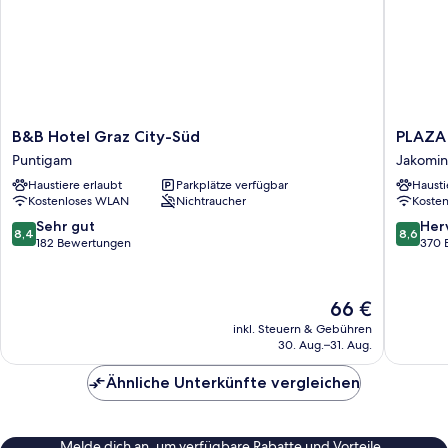
B&B
PLAZA
B&B Hotel Graz City-Süd
PLAZA 
Hotel
INN
Puntigam
Jakomin
Graz
Graz
Haustiere erlaubt
Parkplätze verfügbar
Hausti
City-
City
Kostenloses WLAN
Nichtraucher
Koste
Süd
Jakomin
Puntigam
8.4
8.6
Sehr gut
Her
8,4
8,6
von
von
182 Bewertungen
370 
10,
10,
Sehr
Hervorr
gut,
370
Der
66 €
182
Bewert
Preis
inkl. Steuern & Gebühren
Bewertungen
beträgt
30. Aug.–31. Aug.
66 €
Ähnliche Unterkünfte vergleichen
Melde dich an, um verfügbare Rabatte und Vorteile