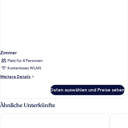
Zimmer
Platz für 4 Personen
Kostenloses WLAN
Weitere
Weitere Details
Details
für
Daten auswählen und Preise sehen
Zimmer
Ähnliche Unterkünfte
B&B Hotel Graz City-Süd
PLAZA IN