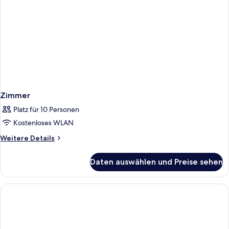
Zimmer
Platz für 10 Personen
Kostenloses WLAN
Weitere
Weitere Details
Details
für
Daten auswählen und Preise sehen
Zimmer