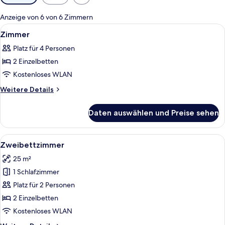
Filter
für
Anzeige von 6 von 6 Zimmern
Zimmer
Alle
Ein Hotelzimmer mit einem Bett, einem
5
Zimmer
Fotos
Platz für 4 Personen
für
2 Einzelbetten
Zimmer
anzeigen
Kostenloses WLAN
Weitere
Weitere Details
Details
für
Daten auswählen und Preise sehen
Zimmer
Alle
Ein Hotelzimmer mit zwei Betten, eine
3
Zweibettzimmer
Fotos
25 m²
für
1 Schlafzimmer
Zweibettzimmer
anzeigen
Platz für 2 Personen
2 Einzelbetten
Kostenloses WLAN