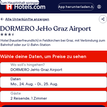
Zum Hauptinhalt springen
App herunterladen
Alle Unterkünfte anzeigen
DORMERO JeHo Graz Airport
3.5-
Sterne-
Hotel (haustierfreundlich) in Feldkirchen bei Graz, mit Verbindung zum
Unterkunft
Bahnhof oder zur U-Bahn-Station
Wähle deine Daten, um Preise zu sehen
Wo soll’s hingehen?
Daten
Gäste