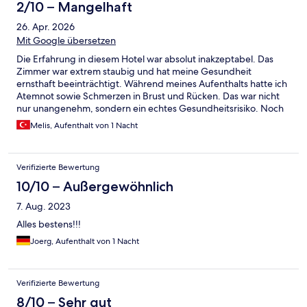
2/10 – Mangelhaft
26. Apr. 2026
Mit Google übersetzen
Die Erfahrung in diesem Hotel war absolut inakzeptabel. Das
Zimmer war extrem staubig und hat meine Gesundheit
ernsthaft beeinträchtigt. Während meines Aufenthalts hatte ich
Atemnot sowie Schmerzen in Brust und Rücken. Das war nicht
nur unangenehm, sondern ein echtes Gesundheitsrisiko. Noch
schlimmer war, dass es keine Rezeption oder zuständige Person
Melis, Aufenthalt von 1 Nacht
gab, die ich in so einer Situation erreichen konnte. Es gab
keinerlei Unterstützung. Es ist wirklich fragwürdig, wie ein
solcher Betrieb überhaupt Gäste empfangen kann. Mein
Verifizierte Bewertung
Zustand hat sich so verschlechtert, dass ich meinen Aufenthalt
abbrechen und in mein Land zurückkehren musste, um einen
10/10 – Außergewöhnlich
Arzt aufzusuchen. Sauberkeit und die Sicherheit der Gäste
7. Aug. 2023
wurden hier komplett vernachlässigt. Ich kann dieses Hotel auf
keinen Fall weiterempfehlen.
Alles bestens!!!
Joerg, Aufenthalt von 1 Nacht
Verifizierte Bewertung
8/10 – Sehr gut