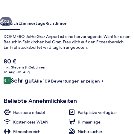
rück
Weiter
32+
Übersicht
Zimmer
Lage
Richtlinien
DORMERO JeHo Graz Airport ist eine hervorragende Wahl für einen
Besuch in Feldkirchen bei Graz. Freu dich auf den Fitnessbereich.
Ein Frühstücksbuffet wird täglich angeboten.
Der
80 €
aktuelle
inkl. Steuern & Gebühren
Preis
12. Aug.–13. Aug.
beträgt
Bewertungen
Sehr gut
8,4
Alle 109 Bewertungen anzeigen
80 €.
8,4 von 10.
Lobby
Beliebte Annehmlichkeiten
Haustiere erlaubt
Parkplätze verfügbar
Kostenloses WLAN
Klimaanlage
Fitnessbereich
Nichtraucher