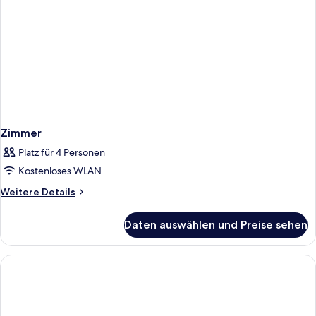
Zimmer
Platz für 4 Personen
Kostenloses WLAN
Weitere
Weitere Details
Details
für
Daten auswählen und Preise sehen
Zimmer