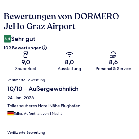
Bewertungen von DORMERO
Bewertungen
JeHo Graz Airport
Sehr gut
8,4
109 Bewertungen
9,0
8,0
8,6
Sauberkeit
Ausstattung
Personal & Service
Bewertungen
Verifizierte Bewertung
10/10 – Außergewöhnlich
24. Jan. 2026
Tolles sauberes Hotel Nähe Flughafen
Talha, Aufenthalt von 1 Nacht
Verifizierte Bewertung