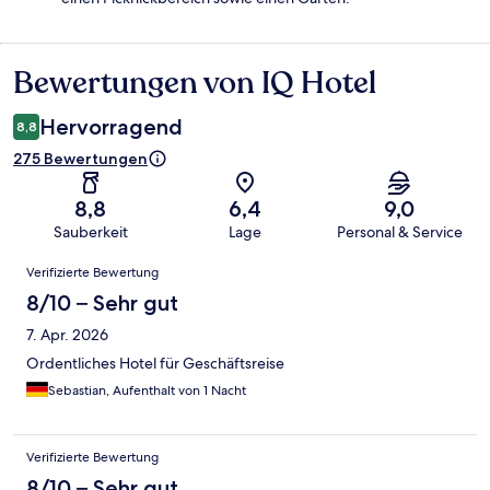
Bewertungen von IQ Hotel
Bewertungen
Hervorragend
8,8
275 Bewertungen
8,8
6,4
9,0
Sauberkeit
Lage
Personal & Service
Bewertungen
Verifizierte Bewertung
8/10 – Sehr gut
7. Apr. 2026
Ordentliches Hotel für Geschäftsreise
Sebastian, Aufenthalt von 1 Nacht
Verifizierte Bewertung
8/10 – Sehr gut