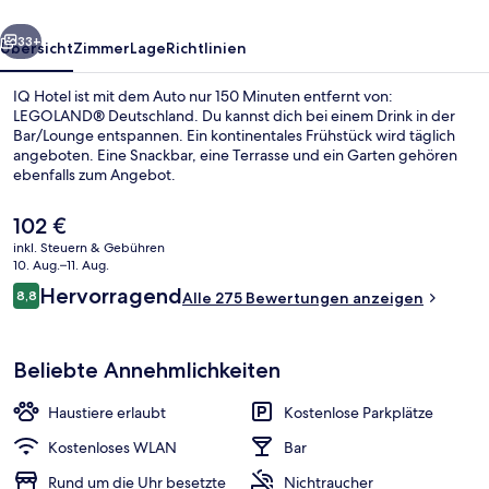
rück
Weiter
33+
Übersicht
Zimmer
Lage
Richtlinien
IQ Hotel ist mit dem Auto nur 150 Minuten entfernt von:
LEGOLAND® Deutschland. Du kannst dich bei einem Drink in der
Bar/Lounge entspannen. Ein kontinentales Frühstück wird täglich
angeboten. Eine Snackbar, eine Terrasse und ein Garten gehören
ebenfalls zum Angebot.
Der
102 €
aktuelle
inkl. Steuern & Gebühren
Preis
10. Aug.–11. Aug.
Terrasse/Patio
beträgt
Bewertungen
Hervorragend
8,8
Alle 275 Bewertungen anzeigen
102 €.
8,8 von 10.
Beliebte Annehmlichkeiten
Haustiere erlaubt
Kostenlose Parkplätze
Kostenloses WLAN
Bar
Rund um die Uhr besetzte
Nichtraucher