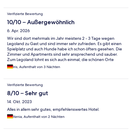
Verifizierte Bewertung
10/10 – Außergewöhnlich
6. Apr. 2026
Wir sind dort mehrmals im Jahr meistens 2 - 3 Tage wegen
Legoland zu Gast und sind immer sehr zufrieden. Es gibt einen
Spielplatz und auch Hunde habe ich schon öfters gesehen. Die
Zimmer und Apartments sind sehr ansprechend und sauber.
Zum Legoland lohnt es sich auch einmal, die schönen Orte
abseits der Autobahn zu erkunden. Das Personal ist sehr
Iris, Aufenthalt von 3 Nächten
freundlich und zuvorkommend. Wir kommen immer wieder
gerne.
Verifizierte Bewertung
8/10 – Sehr gut
14. Okt. 2023
Alles in allem sehr gutes, empfehlenswertes Hotel.
Xenia, Aufenthalt von 2 Nächten