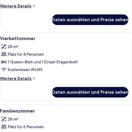
Weitere
Weitere Details
Details
für
Daten auswählen und Preise sehen
Doppelzimmer
Alle
Ein Zimmer mit Etagenbett, einem Ein
5
Vierbettzimmer
Fotos
28 m²
für
Platz für 4 Personen
Vierbettzimmer
anzeigen
1 Queen-Bett und 1 Einzel-Etagenbett
Kostenloses WLAN
Weitere
Weitere Details
Details
für
Daten auswählen und Preise sehen
Vierbettzimmer
Alle
Ein Zimmer mit Etagenbett, einem Ein
5
Familienzimmer
Fotos
28 m²
für
Platz für 6 Personen
Familienzimmer