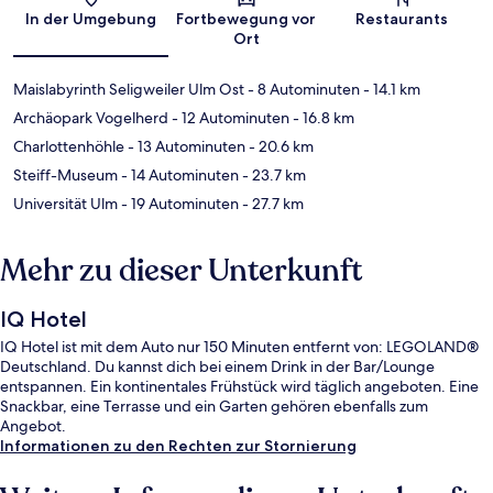
Karte
In der Umgebung
Fortbewegung vor
Restaurants
Ort
Maislabyrinth Seligweiler Ulm Ost
- 8 Autominuten
- 14.1 km
Archäopark Vogelherd
- 12 Autominuten
- 16.8 km
Charlottenhöhle
- 13 Autominuten
- 20.6 km
Steiff-Museum
- 14 Autominuten
- 23.7 km
Universität Ulm
- 19 Autominuten
- 27.7 km
Mehr zu dieser Unterkunft
IQ Hotel
IQ Hotel ist mit dem Auto nur 150 Minuten entfernt von: LEGOLAND®
Deutschland. Du kannst dich bei einem Drink in der Bar/Lounge
entspannen. Ein kontinentales Frühstück wird täglich angeboten. Eine
Snackbar, eine Terrasse und ein Garten gehören ebenfalls zum
Angebot.
Informationen zu den Rechten zur Stornierung