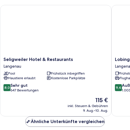
Seligweiler Hotel & Restaurants
Lobinger
Seligweiler
Lobinge
Seligweiler Hotel & Restaurants
Lobing
Hotel
Hotel
Langenau
Langen
&
-
Pool
Frühstück inbegriffen
Frühst
Restaurants
Weisses
Haustiere erlaubt
Kostenlose Parkplätze
Flugha
Langenau
Ross
Langen
8.0
9.4
Sehr gut
Auß
8,0
9,4
von
von
647 Bewertungen
1.00
10,
10,
Der
115 €
Sehr
Außerge
Preis
gut,
1.003
inkl. Steuern & Gebühren
beträgt
9. Aug.–10. Aug.
647
Bewert
115 €
Bewertungen
Ähnliche Unterkünfte vergleichen