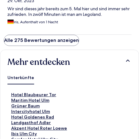
29. Okt. 2023
Wir sind dieses jahr bereits zum 5. Mal hier und sind immer sehr
zufrieden. In zwölf Minuten ist man am Legoland.
Iris, Aufenthalt von 1 Nacht
Alle 275 Bewertungen anzeigen
Mehr entdecken
Unterkünfte
L
Hotel Blaubeurer Tor
i
L
Maritim Hotel Ulm
n
i
L
Grüner Baum
k
n
i
L
Intercityhotel Ulm
,
k
n
i
L
Hotel Goldenes Rad
d
,
k
n
i
L
Landgasthof Adler
e
d
,
k
n
i
L
Akzent Hotel Roter Loewe
r
e
d
,
k
n
i
L
Ibis Ulm City