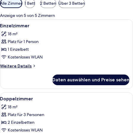
Verfügbare
Alle Zimmer
1 Bett
2 Betten
Über 3 Betten
Filter
für
Anzeige von 5 von 5 Zimmern
Zimmer
Alle
Ein Hotelzimmer mit Bett, Schreibtis
2
Einzelzimmer
Fotos
18 m²
für
Platz für 1 Person
Einzelzimmer
anzeigen
1 Einzelbett
Kostenloses WLAN
Weitere
Weitere Details
Details
für
Daten auswählen und Preise sehen
Einzelzimmer
Alle
Ein Hotelzimmer mit Bett, Schreibtis
4
Doppelzimmer
Fotos
18 m²
für
Platz für 3 Personen
Doppelzimmer
anzeigen
2 Einzelbetten
Kostenloses WLAN