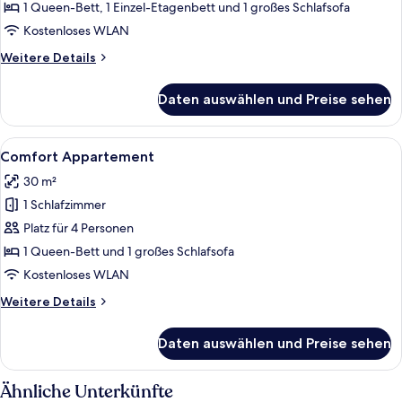
anzeigen
1 Queen-Bett, 1 Einzel-Etagenbett und 1 großes Schlafsofa
Kostenloses WLAN
Weitere
Weitere Details
Details
für
Daten auswählen und Preise sehen
Familienzimmer
Alle
Ein modernes Wohnzimmer mit Essbere
6
Comfort Appartement
Fotos
30 m²
für
1 Schlafzimmer
Comfort
Appartement
Platz für 4 Personen
anzeigen
1 Queen-Bett und 1 großes Schlafsofa
Kostenloses WLAN
Weitere
Weitere Details
Details
für
Daten auswählen und Preise sehen
Comfort
Appartement
Ähnliche Unterkünfte