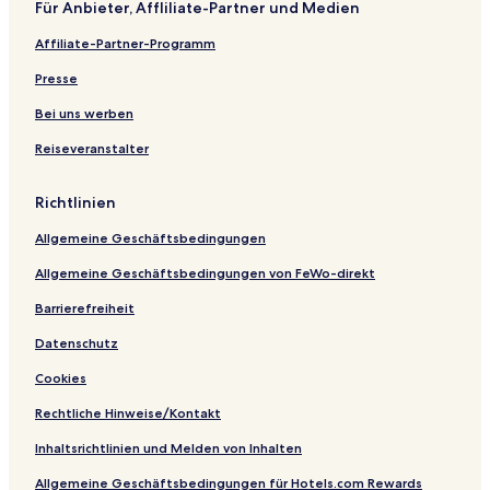
H
s
n
e
e
r
s
F
S
Für Anbieter, Affliliate-Partner und Medien
o
e
t
i
b
t
a
p
Affiliate-Partner-Programm
f
G
K
h
a
e
m
o
a
a
o
d
h
i
r
Presse
r
l
f
r
l
t
d
i
y
h
Bei uns werben
e
k
A
o
n
u
p
t
Reiseveranstalter
t
a
e
t
r
l
Richtlinien
t
Z
m
u
Allgemeine Geschäftsbedingungen
e
f
n
l
Allgemeine Geschäftsbedingungen von FeWo-direkt
t
u
-
c
Barrierefreiheit
Z
h
u
t
Datenschutz
m
Cookies
L
e
Rechtliche Hinweise/Kontakt
t
z
Inhaltsrichtlinien und Melden von Inhalten
t
e
Allgemeine Geschäftsbedingungen für Hotels.com Rewards