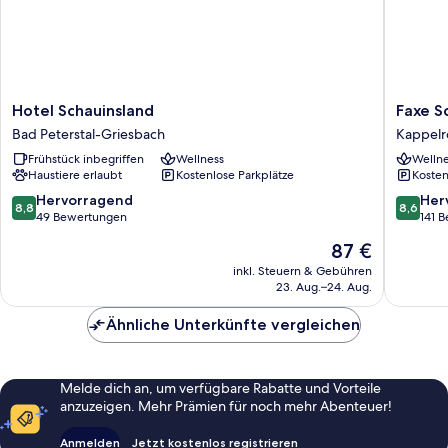
Hotel
Faxe
Hotel Schauinsland
Faxe S
Schauinsland
Schwarz
Bad Peterstal-Griesbach
Kappelr
Bad
Hof
Frühstück inbegriffen
Wellness
Wellne
Peterstal-
Kappelr
Haustiere erlaubt
Kostenlose Parkplätze
Kosten
Griesbach
8.8
8.6
Hervorragend
Her
8,8
8,6
von
von
49 Bewertungen
141 
10,
10,
Der
87 €
Hervorragend,
Hervorr
Preis
49
141
inkl. Steuern & Gebühren
beträgt
23. Aug.–24. Aug.
Bewertungen
Bewert
87 €
Ähnliche Unterkünfte vergleichen
Melde dich an, um verfügbare Rabatte und Vorteile
anzuzeigen. Mehr Prämien für noch mehr Abenteuer!
Anmelden
Jetzt kostenlos registrieren