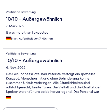
Verifizierte Bewertung
10/10 – Außergewöhnlich
7. Mai 2025
It was more than I expected.
Brian, Aufenthalt von 7 Nächten
Verifizierte Bewertung
10/10 – Außergewöhnlich
4. Nov. 2022
Das GesundheitsHotel Bad Peterstal verfolgt ein spezielles
Konzept, Menschen mit und ohne Behinderung können
zusammen Urlaub verbringen. Alle Räumlichkeiten sind
rollstuhlgerecht, breite Türen. Die Vielfalt und die Qualität der
Speisen waren für uns beide hervorragend. Das Personal war
sehr freundlich und ist auf Sonderwünsche eingegangen.
Desweiteren stehen direkt beim Hotel 10 Stellplätze für
Wohnmobile zur Verfügung.