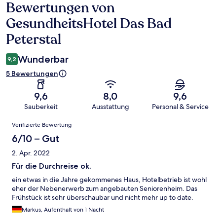
Bewertungen von
Bewertungen
GesundheitsHotel Das Bad
Peterstal
Wunderbar
9,2
5 Bewertungen
9,6
8,0
9,6
Sauberkeit
Ausstattung
Personal & Service
Bewertungen
Verifizierte Bewertung
6/10 – Gut
2. Apr. 2022
Für die Durchreise ok.
ein etwas in die Jahre gekommenes Haus, Hotelbetrieb ist wohl
eher der Nebenerwerb zum angebauten Seniorenheim. Das
Frühstück ist sehr überschaubar und nicht mehr up to date.
Markus, Aufenthalt von 1 Nacht