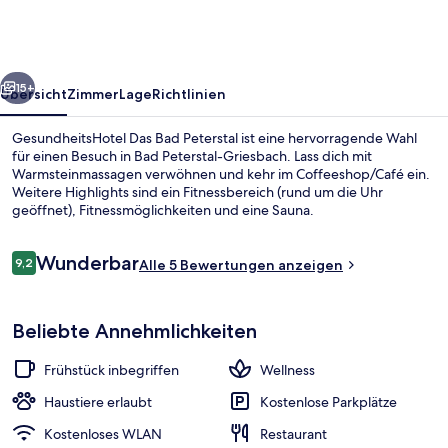
Peterstal
rück
Weiter
15+
Übersicht
Zimmer
Lage
Richtlinien
GesundheitsHotel Das Bad Peterstal ist eine hervorragende Wahl
für einen Besuch in Bad Peterstal-Griesbach. Lass dich mit
Warmsteinmassagen verwöhnen und kehr im Coffeeshop/Café ein.
Weitere Highlights sind ein Fitnessbereich (rund um die Uhr
geöffnet), Fitnessmöglichkeiten und eine Sauna.
Bewertungen
Wunderbar
9,2
Alle 5 Bewertungen anzeigen
9,2 von 10.
Eingangsbereich
Beliebte Annehmlichkeiten
Frühstück inbegriffen
Wellness
Haustiere erlaubt
Kostenlose Parkplätze
Kostenloses WLAN
Restaurant