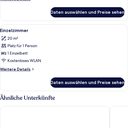
Details
für
Daten auswählen und Preise sehen
Doppelzimmer
Alle
Einzelzimmer | 1 Schlafzimmer, Schrei
1
Einzelzimmer
Fotos
20 m²
für
Platz für 1 Person
Einzelzimmer
anzeigen
1 Einzelbett
Kostenloses WLAN
Weitere
Weitere Details
Details
für
Daten auswählen und Preise sehen
Einzelzimmer
Ähnliche Unterkünfte
Hotel Schauinsland
Faxe Sc