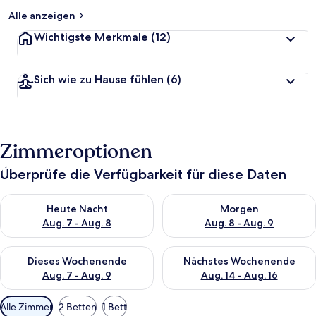
Alle anzeigen
Wichtigste Merkmale
(12)
Sich wie zu Hause fühlen
(6)
Zimmeroptionen
Überprüfe die Verfügbarkeit für diese Daten
Überprüfe die Verfügbarkeit für heute Nacht, Aug. 7 - Aug. 8.
Überprüfe die Verfügbarkeit f
Heute Nacht
Morgen
Aug. 7 - Aug. 8
Aug. 8 - Aug. 9
Überprüfe die Verfügbarkeit für dieses Wochenende, Aug. 7 - 
Überprüfe die Verfügbarkeit f
Dieses Wochenende
Nächstes Wochenende
Aug. 7 - Aug. 9
Aug. 14 - Aug. 16
Verfügbare
Alle Zimmer
2 Betten
1 Bett