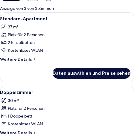
Filter
für
Anzeige von 3 von 3 Zimmern
Zimmer
Alle
Standard-Apartment | 1 Schlafzimmer,
3
Standard-Apartment
Fotos
37 m²
für
Platz für 2 Personen
Standard-
Apartment
2 Einzelbetten
anzeigen
Kostenloses WLAN
Weitere
Weitere Details
Details
für
Daten auswählen und Preise sehen
Standard-
Apartment
Alle
Doppelzimmer | 1 Schlafzimmer, Schre
1
Doppelzimmer
Fotos
30 m²
für
Platz für 2 Personen
Doppelzimmer
anzeigen
1 Doppelbett
Kostenloses WLAN
Weitere
Weitere Details