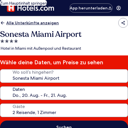
Zum Hauptinhalt springen
App herunterladen
Alle Unterkünfte anzeigen
Sonesta Miami Airport
4.0-
Sterne-
Hotel in Miami mit Außenpool und Restaurant
Unterkunft
Wähle deine Daten, um Preise zu sehen
Wo soll’s hingehen?
Daten
Gäste
Suchen