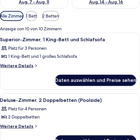
Aug. 7 - Aug. 9
Aug. 14 - Aug. 16
Verfügbare
Alle Zimmer
1 Bett
2 Betten
Filter
für
Anzeige von 10 von 10 Zimmern
Zimmer
Alle
Ein modernes Hotelzimmer mit einem g
8
Superior-Zimmer, 1 King-Bett und Schlafsofa
Fotos
Platz für 3 Personen
für
1 King-Bett und 1 großes Schlafsofa
Superior-
Zimmer,
Weitere
Weitere Details
Details
1 King-
für
Bett
Daten auswählen und Preise sehen
Superior-
und
Zimmer,
Schlafsofa
1 King-
Alle
Ein Hotelzimmer mit zwei Betten, eine
7
Bett
anzeigen
Deluxe-Zimmer, 2 Doppelbetten (Poolside)
Fotos
und
Platz für 4 Personen
Schlafsofa
für
2 Doppelbetten
Deluxe-
Zimmer,
Weitere
Weitere Details
Details
2 Doppelbetten
für
(Poolside)