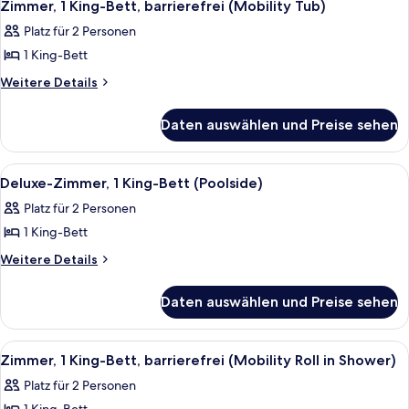
8
Bett
Zimmer, 1 King-Bett, barrierefrei (Mobility Tub)
Fotos
Platz für 2 Personen
für
1 King-Bett
Zimmer,
1 King-
Weitere
Weitere Details
Details
Bett,
für
barrierefrei
Daten auswählen und Preise sehen
Zimmer,
(Mobility
1 King-
Tub)
Bett,
Alle
Ein modernes Hotelzimmer mit einem g
6
barrierefrei
anzeigen
Deluxe-Zimmer, 1 King-Bett (Poolside)
Fotos
(Mobility
Platz für 2 Personen
Tub)
für
1 King-Bett
Deluxe-
Zimmer,
Weitere
Weitere Details
Details
1 King-
für
Bett
Daten auswählen und Preise sehen
Deluxe-
(Poolside)
Zimmer,
anzeigen
1 King-
Alle
Ein modernes Hotelzimmer mit einem g
8
Bett
Zimmer, 1 King-Bett, barrierefrei (Mobility Roll in Shower)
Fotos
(Poolside)
Platz für 2 Personen
für