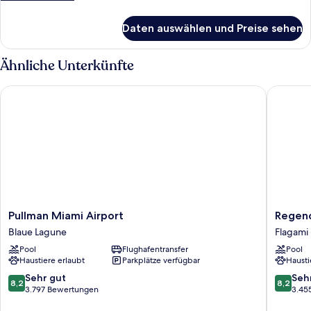
Details
für
Daten auswählen und Preise sehen
Zimmer
Ähnliche Unterkünfte
Pullman Miami Airport
Regency 
Pullman
Regenc
Pullman Miami Airport
Regenc
Miami
Miami
Blaue Lagune
Flagami
Airport
Airport
Pool
Flughafentransfer
Pool
Blaue
by
Haustiere erlaubt
Parkplätze verfügbar
Hausti
Lagune
Sonesta
Flagami
8.2
8.2
Sehr gut
Seh
8,2
8,2
von
von
3.797 Bewertungen
3.45
10,
10,