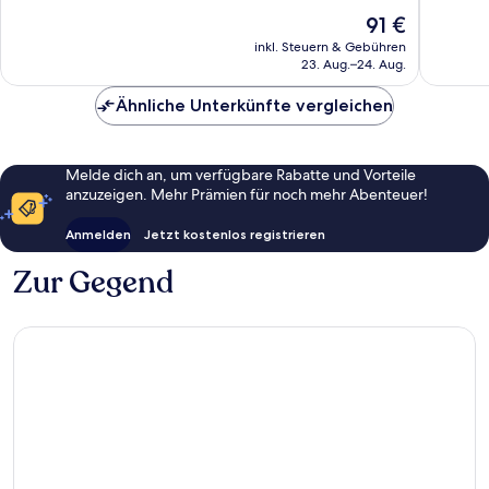
Sehr
Sehr
Der
91 €
gut,
gut,
Preis
3.797
3.455
inkl. Steuern & Gebühren
beträgt
Bewertungen
Bewert
23. Aug.–24. Aug.
91 €
Ähnliche Unterkünfte vergleichen
Melde dich an, um verfügbare Rabatte und Vorteile
anzuzeigen. Mehr Prämien für noch mehr Abenteuer!
Anmelden
Jetzt kostenlos registrieren
Zur Gegend