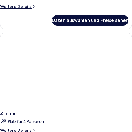
Doubles
Weitere
Weitere Details
anzeigen
Details
für
Daten auswählen und Preise sehen
Deluxe
Two
Doubles
Zimmer
Platz für 4 Personen
Weitere
Weitere Details