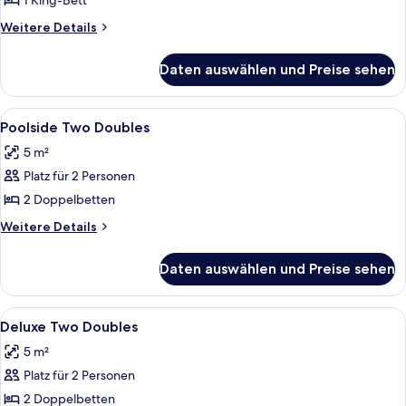
1 King-Bett
Zimmer,
1 King-
Weitere
Weitere Details
Details
Bett,
für
barrierefrei
Daten auswählen und Preise sehen
Zimmer,
(Mobility
1 King-
Roll
Bett,
Alle
Ein Hotelzimmer mit zwei Betten, ein
5
barrierefrei
in
Poolside Two Doubles
Fotos
(Mobility
Shower)
5 m²
Roll
für
anzeigen
in
Platz für 2 Personen
Poolside
Shower)
Two
2 Doppelbetten
Doubles
Weitere
Weitere Details
anzeigen
Details
für
Daten auswählen und Preise sehen
Poolside
Two
Doubles
Alle
Ein Hotelzimmer mit zwei Betten, ein
5
Deluxe Two Doubles
Fotos
5 m²
für
Platz für 2 Personen
Deluxe
Two
2 Doppelbetten