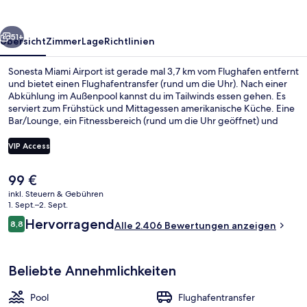
rück
Weiter
51+
Übersicht
Zimmer
Lage
Richtlinien
Sonesta Miami Airport ist gerade mal 3,7 km vom Flughafen entfernt
und bietet einen Flughafentransfer (rund um die Uhr). Nach einer
Abkühlung im Außenpool kannst du im Tailwinds essen gehen. Es
serviert zum Frühstück und Mittagessen amerikanische Küche. Eine
Bar/Lounge, ein Fitnessbereich (rund um die Uhr geöffnet) und
Fitnessmöglichkeiten gehören ebenfalls zum Angebot. Anderen
Reisenden gefallen das hilfsbereite Personal und die Lage sehr gut.
VIP Access
Der
99 €
Lobby
aktuelle
inkl. Steuern & Gebühren
Preis
1. Sept.–2. Sept.
beträgt
Bewertungen
Hervorragend
8,8
Alle 2.406 Bewertungen anzeigen
99 €.
8,8 von 10.
Beliebte Annehmlichkeiten
Pool
Flughafentransfer