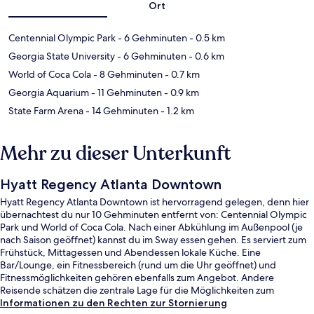
Ort
Centennial Olympic Park
- 6 Gehminuten
- 0.5 km
Georgia State University
- 6 Gehminuten
- 0.6 km
World of Coca Cola
- 8 Gehminuten
- 0.7 km
Georgia Aquarium
- 11 Gehminuten
- 0.9 km
State Farm Arena
- 14 Gehminuten
- 1.2 km
Mehr zu dieser Unterkunft
Hyatt Regency Atlanta Downtown
Hyatt Regency Atlanta Downtown ist hervorragend gelegen, denn hier
übernachtest du nur 10 Gehminuten entfernt von: Centennial Olympic
Park und World of Coca Cola. Nach einer Abkühlung im Außenpool (je
nach Saison geöffnet) kannst du im Sway essen gehen. Es serviert zum
Frühstück, Mittagessen und Abendessen lokale Küche. Eine
Bar/Lounge, ein Fitnessbereich (rund um die Uhr geöffnet) und
Fitnessmöglichkeiten gehören ebenfalls zum Angebot. Andere
Reisende schätzen die zentrale Lage für die Möglichkeiten zum
Sightseeing und die Nähe zu öffentlichen Verkehrsmitteln: Die Station
Informationen zu den Rechten zur Stornierung