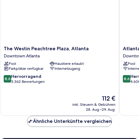
The
Atlanta
The Westin Peachtree Plaza, Atlanta
Atlant
Westin
Marriott
Downtown Atlanta
Downtow
Peachtree
Marquis
Pool
Haustiere erlaubt
Pool
Plaza,
Downto
Parkplätze verfügbar
Internetzugang
Intern
Atlanta
Atlanta
Downtown
8.6
8.6
Hervorragend
Her
8,6
8,6
Atlanta
von
von
3.362 Bewertungen
4.60
10,
10,
Hervorragend,
Hervorr
Der
112 €
3.362
4.600
Preis
Bewertungen
Bewert
inkl. Steuern & Gebühren
beträgt
28. Aug.–29. Aug.
112 €
Ähnliche Unterkünfte vergleichen