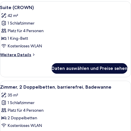
Bett
Alle
Ein modernes Hotelzimmer mit einem fl
8
Suite (CROWN)
Fotos
42 m²
für
1 Schlafzimmer
Suite
(CROWN)
Platz für 4 Personen
anzeigen
1 King-Bett
Kostenloses WLAN
Weitere
Weitere Details
Details
für
Daten auswählen und Preise sehen
Suite
(CROWN)
Alle
Ein Hotelzimmer mit einem Bett, eine
5
Zimmer, 2 Doppelbetten, barrierefrei, Badewanne
Fotos
35 m²
für
1 Schlafzimmer
Zimmer,
2 Doppelbetten,
Platz für 4 Personen
barrierefrei,
2 Doppelbetten
Badewanne
Kostenloses WLAN
anzeigen