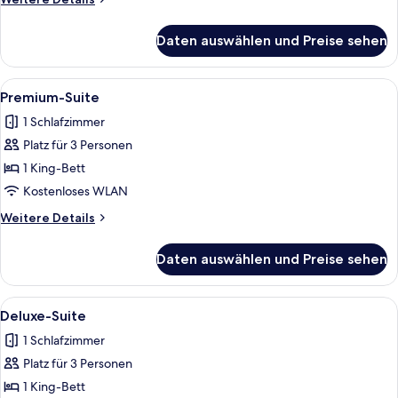
Details
für
Daten auswählen und Preise sehen
Zimmer,
2 Queen-
Betten,
Alle
Ein modernes Hotelzimmer mit Essbere
7
Balkon
Premium-Suite
Fotos
1 Schlafzimmer
für
Platz für 3 Personen
Premium-
Suite
1 King-Bett
anzeigen
Kostenloses WLAN
Weitere
Weitere Details
Details
für
Daten auswählen und Preise sehen
Premium-
Suite
Alle
Ein modernes Hotelzimmer mit Essbere
8
Deluxe-Suite
Fotos
1 Schlafzimmer
für
Platz für 3 Personen
Deluxe-
Suite
1 King-Bett