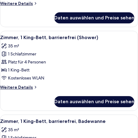
Weitere
Weitere Details
Details
für
Daten auswählen und Preise sehen
Zimmer,
2 Doppelbetten,
barrierefrei,
Alle
Ein ordentlich bezogenes Bett mit wei
4
Badewanne
Zimmer, 1 King-Bett, barrierefrei (Shower)
Fotos
35 m²
für
1 Schlafzimmer
Zimmer,
1 King-
Platz für 4 Personen
Bett,
1 King-Bett
barrierefrei
Kostenloses WLAN
(Shower)
Weitere
Weitere Details
anzeigen
Details
für
Daten auswählen und Preise sehen
Zimmer,
1 King-
Bett,
Alle
Daunenbettdecken, Zimmersafe, Schre
4
barrierefrei
Zimmer, 1 King-Bett, barrierefrei, Badewanne
Fotos
(Shower)
35 m²
für
1 Schlafzimmer