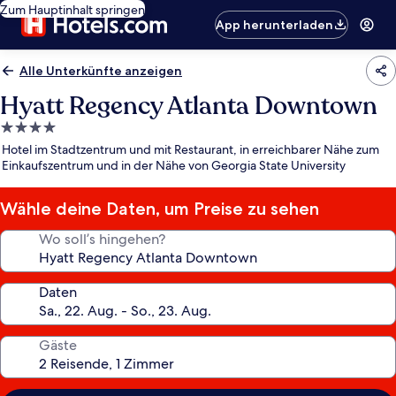
Zum Hauptinhalt springen
App herunterladen
Alle Unterkünfte anzeigen
Hyatt Regency Atlanta Downtown
4.0-
Sterne-
Hotel im Stadtzentrum und mit Restaurant, in erreichbarer Nähe zum
Unterkunft
Einkaufszentrum und in der Nähe von Georgia State University
Wähle deine Daten, um Preise zu sehen
Wo soll’s hingehen?
Daten
Gäste