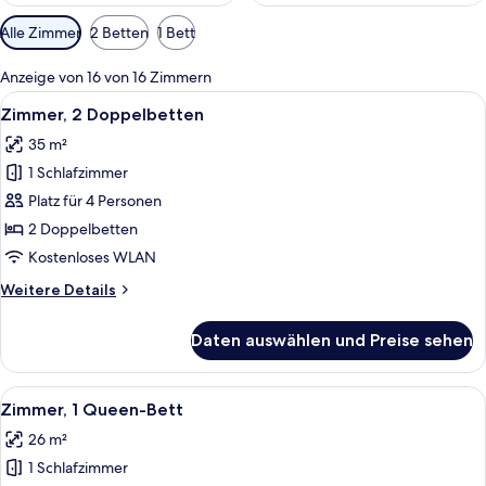
Verfügbare
Alle Zimmer
2 Betten
1 Bett
Filter
für
Anzeige von 16 von 16 Zimmern
Zimmer
Alle
Ein Hotelzimmer mit einem großen Bett
5
Zimmer, 2 Doppelbetten
Fotos
35 m²
für
1 Schlafzimmer
Zimmer,
2 Doppelbetten
Platz für 4 Personen
anzeigen
2 Doppelbetten
Kostenloses WLAN
Weitere
Weitere Details
Details
für
Daten auswählen und Preise sehen
Zimmer,
2 Doppelbetten
Alle
Zimmer, 1 Queen-Bett | Daunenbettdec
4
Zimmer, 1 Queen-Bett
Fotos
26 m²
für
1 Schlafzimmer
Zimmer,