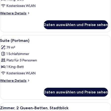
Bett,
Kostenloses WLAN
Balkon
Weitere
Weitere Details
anzeigen
Details
für
Daten auswählen und Preise sehen
Deluxe-
Zimmer,
1 King-
Alle
Ein Hotelzimmer mit einem großen Bett
10
Bett,
Suite (Portman)
Fotos
Balkon
79 m²
für
1 Schlafzimmer
Suite
(Portman)
Platz für 3 Personen
anzeigen
1 King-Bett
Kostenloses WLAN
Weitere
Weitere Details
Details
für
Daten auswählen und Preise sehen
Suite
(Portman)
Alle
Ein Hochhaus mit moderner Architektu
9
Zimmer, 2 Queen-Betten, Stadtblick
Fotos