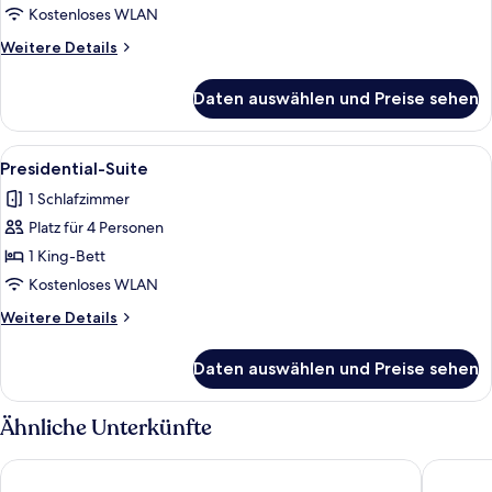
anzeigen
Kostenloses WLAN
Weitere
Weitere Details
Details
für
Daten auswählen und Preise sehen
Deluxe-
Suite
Alle
Ein modernes Wohnzimmer mit einer Co
9
Presidential-Suite
Fotos
1 Schlafzimmer
für
Platz für 4 Personen
Presidential-
Suite
1 King-Bett
anzeigen
Kostenloses WLAN
Weitere
Weitere Details
Details
für
Daten auswählen und Preise sehen
Presidential-
Suite
Ähnliche Unterkünfte
The Westin Peachtree Plaza, Atlanta
Atlanta 