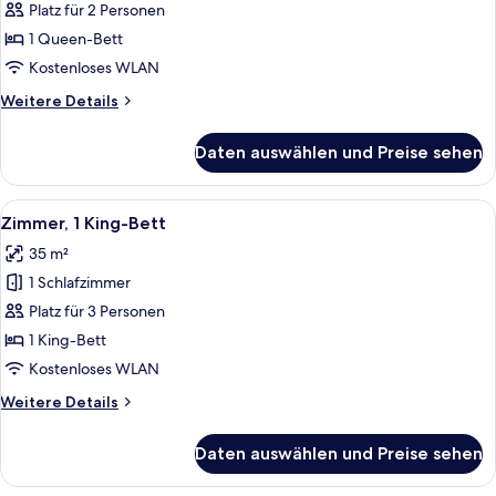
1
Platz für 2 Personen
Queen-
1 Queen-Bett
Bett
Kostenloses WLAN
anzeigen
Weitere
Weitere Details
Details
für
Daten auswählen und Preise sehen
Zimmer,
1
Queen-
Alle
Ein modernes Hotelzimmer mit Bett, Na
4
Bett
Zimmer, 1 King-Bett
Fotos
35 m²
für
1 Schlafzimmer
Zimmer,
1 King-
Platz für 3 Personen
Bett
1 King-Bett
anzeigen
Kostenloses WLAN
Weitere
Weitere Details
Details
für
Daten auswählen und Preise sehen
Zimmer,
1 King-