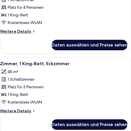
Zimmer,
1 King-
Platz für 4 Personen
Bett,
1 King-Bett
barrierefrei,
Kostenloses WLAN
Badewanne
Weitere
Weitere Details
anzeigen
Details
für
Daten auswählen und Preise sehen
Zimmer,
1 King-
Bett,
Alle
Ein Hotelzimmer mit großem Fenster, S
6
barrierefrei,
Zimmer, 1 King-Bett, Eckzimmer
Fotos
Badewanne
45 m²
für
1 Schlafzimmer
Zimmer,
1 King-
Platz für 3 Personen
Bett,
1 King-Bett
Eckzimmer
Kostenloses WLAN
anzeigen
Weitere
Weitere Details
Details
für
Daten auswählen und Preise sehen
Zimmer,