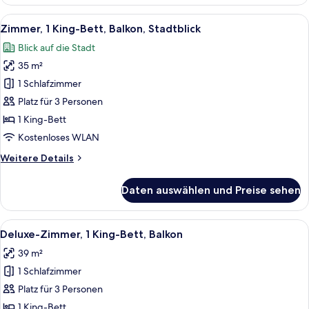
1 King-
Bett,
Alle
Ein Hochhaus mit moderner Architektu
12
Eckzimmer
Zimmer, 1 King-Bett, Balkon, Stadtblick
Fotos
Blick auf die Stadt
für
35 m²
Zimmer,
1 King-
1 Schlafzimmer
Bett,
Platz für 3 Personen
Balkon,
1 King-Bett
Stadtblick
Kostenloses WLAN
anzeigen
Weitere
Weitere Details
Details
für
Daten auswählen und Preise sehen
Zimmer,
1 King-
Bett,
Alle
Ein Hotelzimmer mit einem großen Bett
9
Balkon,
Deluxe-Zimmer, 1 King-Bett, Balkon
Fotos
Stadtblick
39 m²
für
1 Schlafzimmer
Deluxe-
Zimmer,
Platz für 3 Personen
1 King-
1 King-Bett