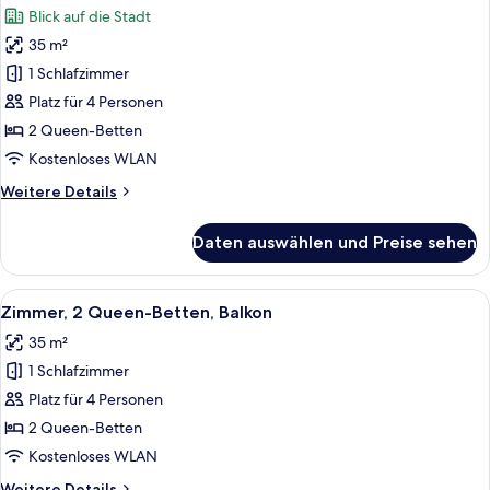
Blick auf die Stadt
für
35 m²
Zimmer,
2 Queen-
1 Schlafzimmer
Betten,
Platz für 4 Personen
Stadtblick
2 Queen-Betten
anzeigen
Kostenloses WLAN
Weitere
Weitere Details
Details
für
Daten auswählen und Preise sehen
Zimmer,
2 Queen-
Betten,
Alle
Ein Hotelzimmer mit zwei Betten, eine
7
Stadtblick
Zimmer, 2 Queen-Betten, Balkon
Fotos
35 m²
für
1 Schlafzimmer
Zimmer,
2 Queen-
Platz für 4 Personen
Betten,
2 Queen-Betten
Balkon
Kostenloses WLAN
anzeigen
Weitere
Weitere Details