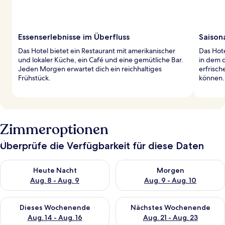
Essenserlebnisse im Überfluss
Saison
Das Hotel bietet ein Restaurant mit amerikanischer
Das Hote
und lokaler Küche, ein Café und eine gemütliche Bar.
in dem 
Jeden Morgen erwartet dich ein reichhaltiges
erfrisc
Frühstück.
können.
Zimmeroptionen
Überprüfe die Verfügbarkeit für diese Daten
Überprüfe die Verfügbarkeit für heute Nacht, Aug. 8 - Aug. 9.
Überprüfe die Verfügbarkeit f
Heute Nacht
Morgen
Aug. 8 - Aug. 9
Aug. 9 - Aug. 10
Überprüfe die Verfügbarkeit für dieses Wochenende, Aug. 14 -
Überprüfe die Verfügbarkeit f
Dieses Wochenende
Nächstes Wochenende
Aug. 14 - Aug. 16
Aug. 21 - Aug. 23