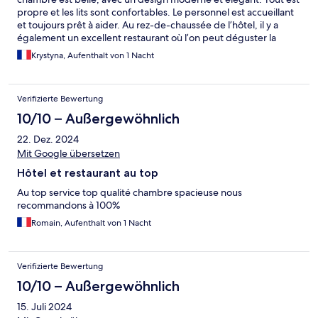
propre et les lits sont confortables. Le personnel est accueillant
et toujours prêt à aider. Au rez-de-chaussée de l’hôtel, il y a
également un excellent restaurant où l’on peut déguster la
délicieuse cuisine locale. Je recommande vivement cet hôtel !
Krystyna, Aufenthalt von 1 Nacht
Verifizierte Bewertung
10/10 – Außergewöhnlich
22. Dez. 2024
Mit Google übersetzen
Hôtel et restaurant au top
Au top service top qualité chambre spacieuse nous
recommandons à 100%
Romain, Aufenthalt von 1 Nacht
Verifizierte Bewertung
10/10 – Außergewöhnlich
15. Juli 2024