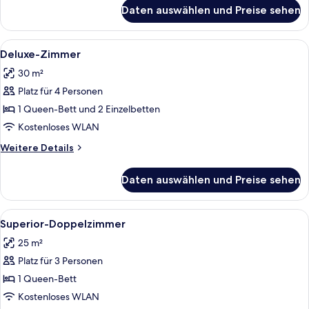
für
Daten auswählen und Preise sehen
Standard-
Doppelzimmer
Alle
Ein modernes Hotelzimmer mit einem g
7
Deluxe-Zimmer
Fotos
30 m²
für
Platz für 4 Personen
Deluxe-
Zimmer
1 Queen-Bett und 2 Einzelbetten
anzeigen
Kostenloses WLAN
Weitere
Weitere Details
Details
für
Daten auswählen und Preise sehen
Deluxe-
Zimmer
Alle
Ein modernes Schlafzimmer mit einem 
5
Superior-Doppelzimmer
Fotos
25 m²
für
Platz für 3 Personen
Superior-
Doppelzimmer
1 Queen-Bett
anzeigen
Kostenloses WLAN