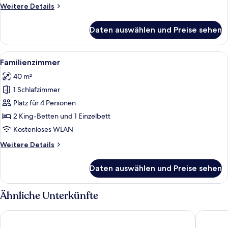
Weitere
Weitere Details
Details
für
Daten auswählen und Preise sehen
Superior-
Doppelzimmer
Alle
Ein Hotelzimmer mit zwei Betten, eine
7
Familienzimmer
Fotos
40 m²
für
1 Schlafzimmer
Familienzimmer
anzeigen
Platz für 4 Personen
2 King-Betten und 1 Einzelbett
Kostenloses WLAN
Weitere
Weitere Details
Details
für
Daten auswählen und Preise sehen
Familienzimmer
Ähnliche Unterkünfte
La Farigoule
Hôtel La 