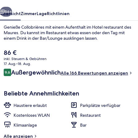
rück
Weiter
56+
Übersicht
Zimmer
Lage
Richtlinien
Genieße Collobrières mit einem Aufenthalt im Hotel restaurant des
Maures. Du kannst im Restaurant etwas essen oder den Tag mit
einem Drink in der Bar/Lounge ausklingen lassen.
Der
86 €
aktuelle
inkl. Steuern & Gebühren
Preis
17. Aug.–18. Aug.
beträgt
Bewertungen
Außergewöhnlich
9,6
Alle 166 Bewertungen anzeigen
86 €.
9,6 von 10.
Wandern
Beliebte Annehmlichkeiten
Haustiere erlaubt
Parkplätze verfügbar
Kostenloses WLAN
Restaurant
Klimaanlage
Bar
Alle anzeigen