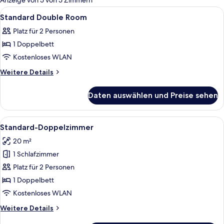
Anzeige von 5 von 5 Zimmern
Zimmer
Alle
Ein Hotelzimmer mit Bett, einem an d
7
Standard Double Room
Fotos
Platz für 2 Personen
für
1 Doppelbett
Standard
Double
Kostenloses WLAN
Room
Weitere
Weitere Details
anzeigen
Details
für
Daten auswählen und Preise sehen
Standard
Double
Room
Alle
Ein Hotelzimmer mit Bett, Schreibtisc
7
Standard-Doppelzimmer
Fotos
20 m²
für
1 Schlafzimmer
Standard-
Doppelzimmer
Platz für 2 Personen
anzeigen
1 Doppelbett
Kostenloses WLAN
Weitere
Weitere Details
Details