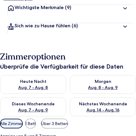
Wichtigste Merkmale
(9)
Sich wie zu Hause fühlen
(6)
Zimmeroptionen
Überprüfe die Verfügbarkeit für diese Daten
Überprüfe die Verfügbarkeit für heute Nacht, Aug. 7 - Aug. 8.
Überprüfe die Verfügbarkeit f
Heute Nacht
Morgen
Aug. 7 - Aug. 8
Aug. 8 - Aug. 9
Überprüfe die Verfügbarkeit für dieses Wochenende, Aug. 7 - 
Überprüfe die Verfügbarkeit f
Dieses Wochenende
Nächstes Wochenende
Aug. 7 - Aug. 9
Aug. 14 - Aug. 16
Verfügbare
Alle Zimmer
1 Bett
Über 3 Betten
Filter
für