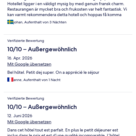
Hotellet ligger i en väldigt mysig by med genuin fransk charm.
Restaurangen är mycket bra och frukosten var helt fantastisk. Vi
kan varmt rekommendera detta hotell och hoppas få komma
tillbaka!
johan, Aufenthalt von 3 Nächten
Verifizierte Bewertung
10/10 – Außergewöhnlich
16. Apr. 2026
Mit Google übersetzen
Bel hôtel. Petit dej super. On a apprécié le séjour
anne, Aufenthalt von 1 Nacht
Verifizierte Bewertung
10/10 – Außergewöhnlich
12. Juni 2026
Mit Google übersetzen
Dans cet hôtel tout est parfait. En plus le petit déjeuner est
inclus dans le prix et est d’une qualité incomparable. L’hôtel