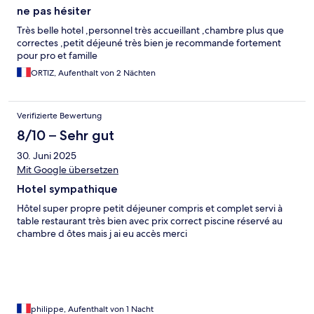
ne pas hésiter
Très belle hotel ,personnel très accueillant ,chambre plus que
correctes ,petit déjeuné très bien je recommande fortement
pour pro et famille
ORTIZ, Aufenthalt von 2 Nächten
Verifizierte Bewertung
8/10 – Sehr gut
30. Juni 2025
Mit Google übersetzen
Hotel sympathique
Hôtel super propre petit déjeuner compris et complet servi à
table restaurant très bien avec prix correct piscine réservé au
chambre d ôtes mais j ai eu accès merci
philippe, Aufenthalt von 1 Nacht