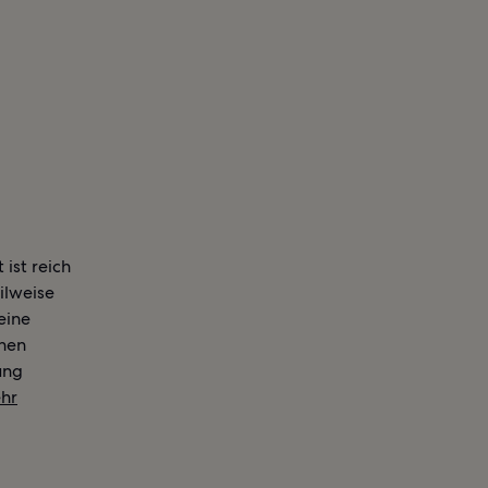
ist reich
ilweise
eine
chen
ung
hr