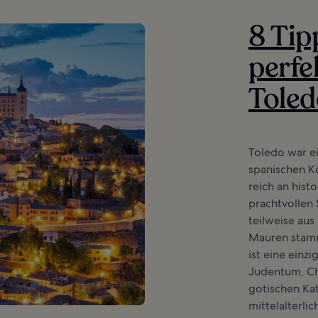
8 Tip
perfe
Tole
Toledo war e
spanischen Kö
reich an his
prachtvollen
teilweise aus
Mauren stamm
ist eine einz
Judentum, Ch
gotischen Kat
mittelalterli