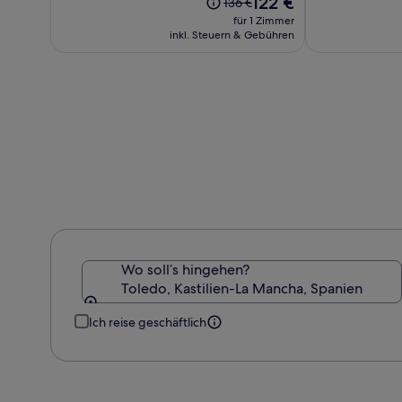
122 €
10,
Der
136 €
Spa
Preis
(749)
alte
für 1 Zimmer
beträgt
Preis
inkl. Steuern & Gebühren
122 €
war
136 €,
siehe
weitere
Informationen
zum
Standardpreis.
Wo soll’s hingehen?
Toledo, Kastilien-La Mancha, Spanien
Ich reise geschäftlich