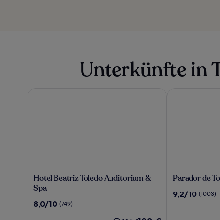
Unterkünfte in 
Hotel Beatriz Toledo Auditorium & Spa
Parador de To
Hotel
Parador
Hotel Beatriz Toledo Auditorium &
Parador de To
Beatriz
de
Spa
9.2
9,2/10
(1003)
Toledo
Toledo
von
8.0
8,0/10
(749)
Auditorium
10,
von
&
Der
(1003)