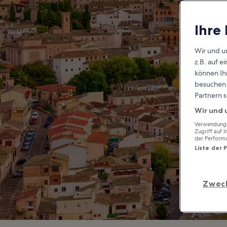
Ihre
Wir und u
z.B. auf 
können Ihr
besuchen S
Partnern s
Wir und 
Verwendung g
Zugriff auf 
der Perform
Liste der 
Zwec