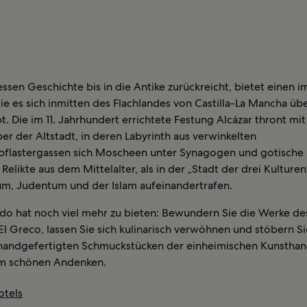
ssen Geschichte bis in die Antike zurückreicht, bietet einen 
ie es sich inmitten des Flachlandes von Castilla-La Mancha ü
t. Die im 11. Jahrhundert errichtete Festung Alcázar thront mit 
r der Altstadt, in deren Labyrinth aus verwinkelten
pflastergassen sich Moscheen unter Synagogen und gotische 
Relikte aus dem Mittelalter, als in der „Stadt der drei Kulturen
um, Judentum und der Islam aufeinandertrafen.
do hat noch viel mehr zu bieten: Bewundern Sie die Werke de
El Greco, lassen Sie sich kulinarisch verwöhnen und stöbern Si
 handgefertigten Schmuckstücken der einheimischen Kunstha
m schönen Andenken.
otels