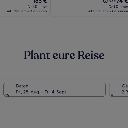
165 €
74 €
Der
83 €
Preis
Preis
alte
für 1 Zimmer
für 1 Zimmer
beträgt
beträg
Preis
inkl. Steuern & Gebühren
inkl. Steuern & Gebühren
165 €
74 €
war
83 €,
siehe
weitere
Informatio
zum
Standardpr
Plant eure Reise
Daten
Gä
Fr., 28. Aug. - Fr., 4. Sept.
2 