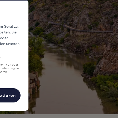
em Gerät zu,
eiten. Sie
 oder
rden unseren
n:
chern von oder
rbeleistung und
boten.
ptieren