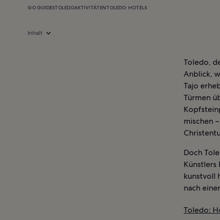
GO GUIDES
TOLEDO
AKTIVITÄTEN
TOLEDO: HOTELS
Inhalt
Toledo, de
Anblick, w
Tajo erheb
Türmen übe
Kopfstein
mischen – 
Christent
Doch Tole
Künstlers 
kunstvoll
nach eine
Toledo: H