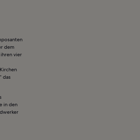
imposanten
ber dem
ihren vier
Kirchen
“ das
s
e in den
ndwerker