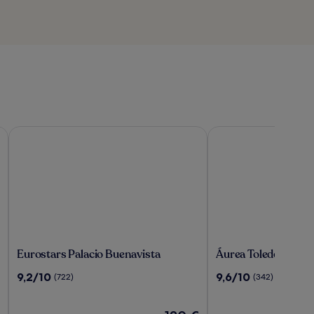
Eurostars Palacio Buenavista
Áurea Toledo
Eurostars
Áurea
Eurostars Palacio Buenavista
Áurea Toledo
Palacio
Toledo
9.2
9.6
9,2/10
9,6/10
(722)
(342)
Buenavista
von
von
10,
10,
(722)
Der
(342)