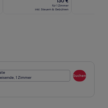
130 €
Preis
für 1 Zimmer
t
beträgt
inkl. Steuern & Gebühren
ink
130 €
nen
eis.
ste
Suchen
Reisende, 1 Zimmer