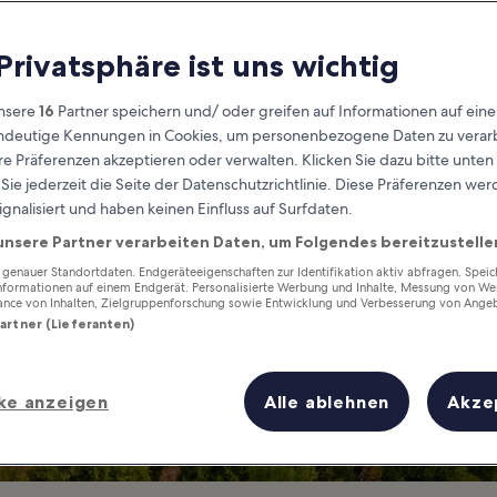
Toledo
 Privatsphäre ist uns wichtig
Wissenswertes vor der Anreise
nsere
16
Partner speichern und/ oder greifen auf Informationen auf ein
eindeutige Kennungen in Cookies, um personenbezogene Daten zu verarb
e Präferenzen akzeptieren oder verwalten. Klicken Sie dazu bitte unten
ie jederzeit die Seite der Datenschutzrichtlinie. Diese Präferenzen we
ignalisiert und haben keinen Einfluss auf Surfdaten.
unsere Partner verarbeiten Daten, um Folgendes bereitzustelle
enauer Standortdaten. Endgeräteeigenschaften zur Identifikation aktiv abfragen. Spei
Informationen auf einem Endgerät. Personalisierte Werbung und Inhalte, Messung von We
ance von Inhalten, Zielgruppenforschung sowie Entwicklung und Verbesserung von Ange
Partner (Lieferanten)
ke anzeigen
Alle ablehnen
Akze