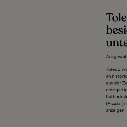
Tole
besi
unt
Ausgewähl
Toledo war
an histor
aus der Z
einzigart
Kathedral
(Alcázar)s
anzeigen