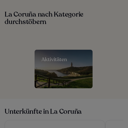
La Coruña nach Kategorie
durchstöbern
Aktivitäten
Unterkünfte in La Coruña
Hotel Riazor
Hotel Atti