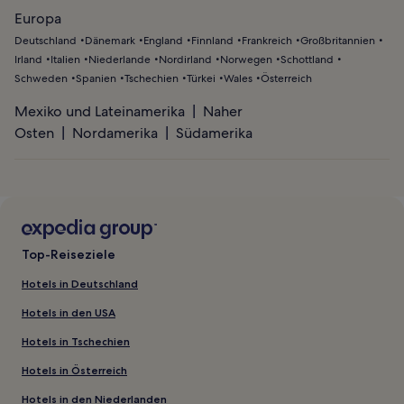
Europa
Deutschland
Dänemark
England
Finnland
Frankreich
Großbritannien
Irland
Italien
Niederlande
Nordirland
Norwegen
Schottland
Schweden
Spanien
Tschechien
Türkei
Wales
Österreich
Mexiko und Lateinamerika
Naher
Osten
Nordamerika
Südamerika
Top-Reiseziele
Hotels in Deutschland
Hotels in den USA
Hotels in Tschechien
Hotels in Österreich
Hotels in den Niederlanden