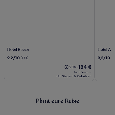
Hotel
Hotel
Hotel Riazor
Hotel Att
Riazor
Attica21
9.2
9.2
9,2/10
9,2/10
(585)
(4
Coruña
von
von
Der
184 €
10,
10,
Der
204 €
Preis
(585)
(481)
alte
für 1 Zimmer
beträgt
Preis
inkl. Steuern & Gebühren
184 €
war
204 €,
siehe
weitere
Plant eure Reise
Informationen
zum
Standardpreis.