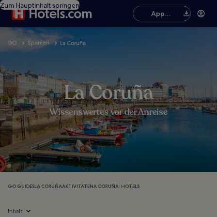
Zum Hauptinhalt springen
App
herunterladen
GO
Spanien
La Coruña
La Coruña
Wissenswertes vor der Anreise
GO GUIDES
LA CORUÑA
AKTIVITÄTEN
A CORUÑA: HOTELS
Inhalt