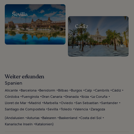
Sevilla
Cádiz
Weiter erkunden
Spanien
Alicante
Barcelona
Benidorm
Bilbao
Burgos
Calp
Cambrils
Cádiz
Córdoba
Fuengirola
Gran Canaria
Granada
Ibiza
La Coruña
Lloret de Mar
Madrid
Marbella
Oviedo
San Sebastian
Santander
Santiago de Compostela
Sevilla
Toledo
Valencia
Zaragoza
(
Andalusien
Asturias
Balearen
Baskenland
Costa del Sol
Kanarische Inseln
Katalonien
)