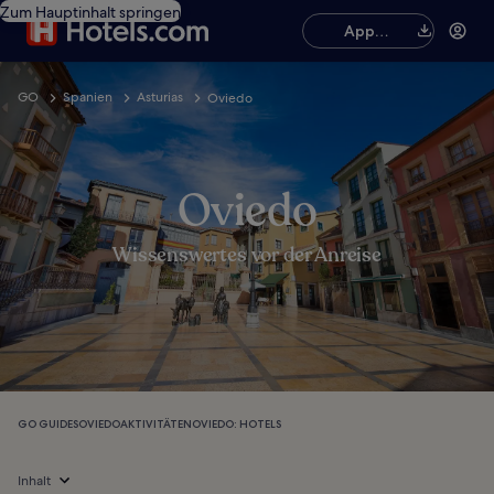
Zum Hauptinhalt springen
App
herunterladen
GO
Spanien
Asturias
Oviedo
Oviedo
Wissenswertes vor der Anreise
GO GUIDES
OVIEDO
AKTIVITÄTEN
OVIEDO: HOTELS
Inhalt