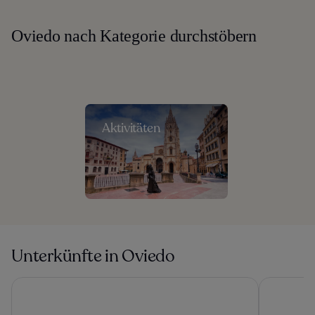
Oviedo nach Kategorie durchstöbern
Aktivitäten
Unterkünfte in Oviedo
URH Hotel Zen Balagares
Hotel Silk