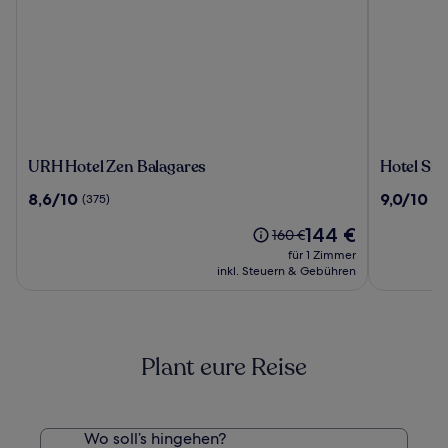
URH
Hotel
URH Hotel Zen Balagares
Hotel Si
Hotel
Silken
8.6
9.0
8,6/10
9,0/10
(375)
(4
Zen
Monumen
von
von
Balagares
Naranco
Der
144 €
10,
10,
Der
160 €
Preis
(375)
(484)
alte
für 1 Zimmer
beträgt
Preis
inkl. Steuern & Gebühren
144 €
war
160 €,
siehe
weitere
Plant eure Reise
Informationen
zum
Standardpreis.
Wo soll’s hingehen?