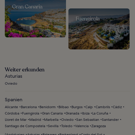
Gran Canaria
Fuengirola
Weiter erkunden
Asturias
Oviedo
Spanien
Alicante
Barcelona
Benidorm
Bilbao
Burgos
Calp
Cambrils
Cádiz
Córdoba
Fuengirola
Gran Canaria
Granada
Ibiza
La Coruña
Lloret de Mar
Madrid
Marbella
Oviedo
San Sebastian
Santander
Santiago de Compostela
Sevilla
Toledo
Valencia
Zaragoza
(
Andalusien
Asturias
Balearen
Baskenland
Costa del Sol