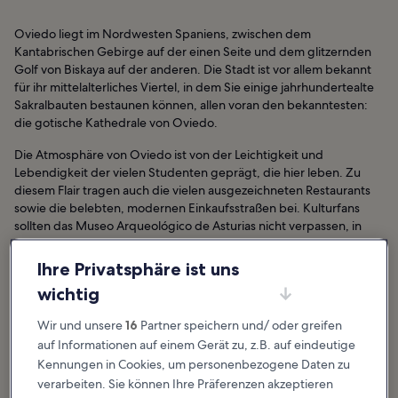
Oviedo liegt im Nordwesten Spaniens, zwischen dem
Kantabrischen Gebirge auf der einen Seite und dem glitzernden
Golf von Biskaya auf der anderen. Die Stadt ist vor allem bekannt
für ihr mittelalterliches Viertel, in dem Sie einige jahrhundertealte
Sakralbauten bestaunen können, allen voran den bekanntesten:
die gotische Kathedrale von Oviedo.
Die Atmosphäre von Oviedo ist von der Leichtigkeit und
Lebendigkeit der vielen Studenten geprägt, die hier leben. Zu
diesem Flair tragen auch die vielen ausgezeichneten Restaurants
sowie die belebten, modernen Einkaufsstraßen bei. Kulturfans
sollten das Museo Arqueológico de Asturias nicht verpassen, in
dem Sie zahlreiche religiöse Exponate entdecken können.
Ebenfalls sehenswert ist das Museo de Bellas Artes de Asturias,
Ihre Privatsphäre ist uns
das von zwei prachtvollen ehemaligen Herrschaftshäusern
wichtig
beherbergt wird und über eine beeindruckend umfangreiche
Kunstsammlung verfügt.
Wir und unsere
16
Partner speichern und/ oder greifen
auf Informationen auf einem Gerät zu, z.B. auf eindeutige
Oviedo: Hotels
Kennungen in Cookies, um personenbezogene Daten zu
verarbeiten. Sie können Ihre Präferenzen akzeptieren