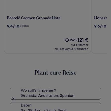
Barceló
Honest
Barceló Carmen Granada Hotel
Honest H
Carmen
Hotel
9.4
9.6
9,4/10
9,6/10
(1083)
(1
Granada
Granada
von
von
Hotel
10,
10,
(1083)
Der
(150)
121 €
Der
162 €
Preis
alte
für 1 Zimmer
beträgt
Preis
inkl. Steuern & Gebühren
121 €
war
162 €,
siehe
weitere
Plant eure Reise
Informationen
zum
Standardpreis.
Wo soll’s hingehen?
Granada, Andalusien, Spanien
Daten
Sa., 29. Aug. - Sa., 5. Sept.