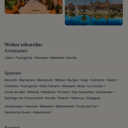
Weiter erkunden
Andalusien
Cádiz
Fuengirola
Granada
Marbella
Sevilla
Spanien
Alicante
Barcelona
Benidorm
Bilbao
Burgos
Calp
Cambrils
Cádiz
Córdoba
Fuengirola
Gran Canaria
Granada
Ibiza
La Coruña
Lloret de Mar
Madrid
Marbella
Oviedo
San Sebastian
Santander
Santiago de Compostela
Sevilla
Toledo
Valencia
Zaragoza
(
Andalusien
Asturias
Balearen
Baskenland
Costa del Sol
Kanarische Inseln
Katalonien
)
Europa