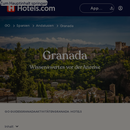
Zum Hauptinhalt springen
App
herunterladen
GO
Spanien
Andalusien
Granada
Granada
Wissenswertes vor der Anreise
GO GUIDES
GRANADA
AKTIVITÄTEN
GRANADA: HOTELS
Inhalt