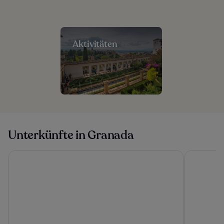
Aktivitäten
Unterkünfte in Granada
Barceló Carmen Granada Hotel
Honest Ho