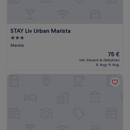
STAY Liv Urban Marista
STAY Liv Urban Marista
3.0-
Sterne-
Marista
Unterkunft
Der
75 €
Preis
inkl. Steuern & Gebühren
beträgt
8. Aug.–9. Aug.
75 €
Infinity Hotel