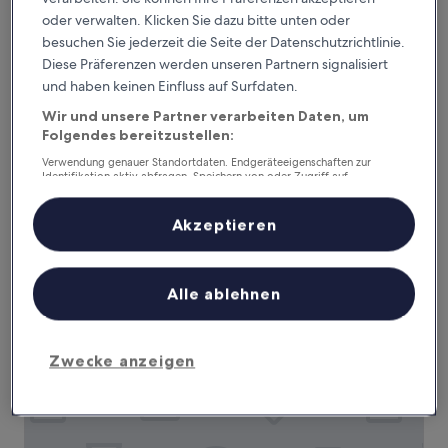
oder verwalten. Klicken Sie dazu bitte unten oder
besuchen Sie jederzeit die Seite der Datenschutzrichtlinie.
Diese Präferenzen werden unseren Partnern signalisiert
und haben keinen Einfluss auf Surfdaten.
Arahra Hotel
Arahra Hotel
Wir und unsere Partner verarbeiten Daten, um
2.5-
Folgendes bereitzustellen:
Sterne-
Aparecida de Goiania
Unterkunft
Verwendung genauer Standortdaten. Endgeräteeigenschaften zur
7.6
7,6/10
Gut
(17 Bewertungen)
Identifikation aktiv abfragen. Speichern von oder Zugriff auf
von
Informationen auf einem Endgerät. Personalisierte Werbung und
Der
52 €
10,
Inhalte, Messung von Werbeleistung und der Performance von Inhalten,
Preis
Zielgruppenforschung sowie Entwicklung und Verbesserung von
Gut,
inkl. Steuern & Gebühren
Akzeptieren
beträgt
Angeboten.
7. Aug.–8. Aug.
(17
52 €
Liste der Partner (Lieferanten)
Bewertungen)
Hotel Real Executive
Alle ablehnen
Zwecke anzeigen