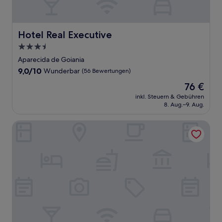
Hotel Real Executive
Hotel Real Executive
3.5-
Sterne-
Aparecida de Goiania
Unterkunft
9.0
9,0/10
Wunderbar
(56 Bewertungen)
von
Der
76 €
10,
Preis
Wunderbar,
inkl. Steuern & Gebühren
beträgt
8. Aug.–9. Aug.
(56
76 €
Bewertungen)
Ranchos 30 Hotel Fazenda