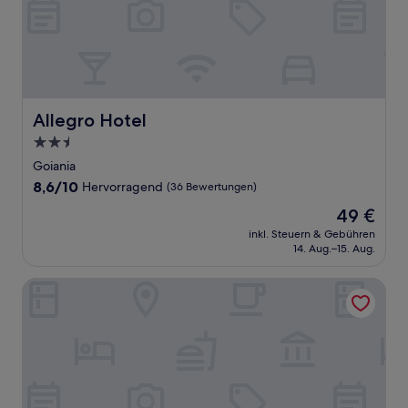
Allegro Hotel
Allegro Hotel
2.5-
Sterne-
Goiania
Unterkunft
8.6
8,6/10
Hervorragend
(36 Bewertungen)
von
Der
49 €
10,
Preis
Hervorragend,
inkl. Steuern & Gebühren
beträgt
14. Aug.–15. Aug.
(36
49 €
Bewertungen)
STAY Liv Urban Marista