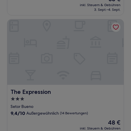
Preis
Wunderbar,
inkl. Steuern & Gebühren
beträgt
3. Sept.–4. Sept.
(610
63 €
Bewertungen)
The Expression
The Expression
The Expression
3.0-
Sterne-
Setor Bueno
Unterkunft
9.4
9,4/10
Außergewöhnlich
(14 Bewertungen)
von
Der
48 €
10,
Preis
Außergewöhnlich,
inkl. Steuern & Gebühren