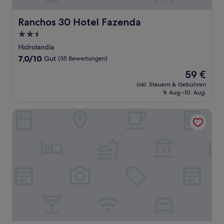
Ranchos 30 Hotel Fazenda
Ranchos 30 Hotel Fazenda
2.5-
Sterne-
Hidrolandia
Unterkunft
7.0
7,0/10
Gut
(35 Bewertungen)
von
Der
59 €
10,
Preis
Gut,
inkl. Steuern & Gebühren
beträgt
9. Aug.–10. Aug.
(35
59 €
Bewertungen)
STAY Live Tower Lozandes