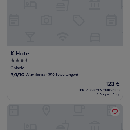
K Hotel
K Hotel
3.5-
Sterne-
Goiania
Unterkunft
9.0
9,0/10
Wunderbar
(510 Bewertungen)
von
Der
123 €
10,
Preis
Wunderbar,
inkl. Steuern & Gebühren
beträgt
7. Aug.–8. Aug.
(510
123 €
Bewertungen)
Flat três Marias