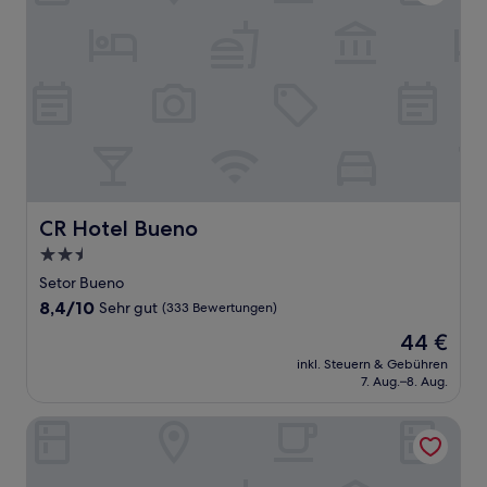
CR Hotel Bueno
CR Hotel Bueno
2.5-
Sterne-
Setor Bueno
Unterkunft
8.4
8,4/10
Sehr gut
(333 Bewertungen)
von
Der
44 €
10,
Preis
Sehr
inkl. Steuern & Gebühren
beträgt
7. Aug.–8. Aug.
gut,
44 €
(333
Bewertungen)
K Hotel