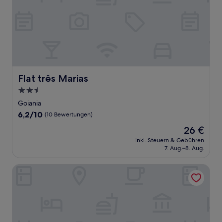
Flat três Marias
Flat três Marias
2.5-
Sterne-
Goiania
Unterkunft
6.2
6,2/10
(10 Bewertungen)
von
Der
26 €
10,
Preis
(10
inkl. Steuern & Gebühren
beträgt
7. Aug.–8. Aug.
Bewertungen)
26 €
Allegro Hotel