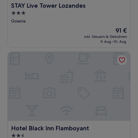
STAY Live Tower Lozandes
STAY Live Tower Lozandes
3.0-
Sterne-
Goiania
Unterkunft
Der
91 €
Preis
inkl. Steuern & Gebühren
beträgt
9. Aug.–10. Aug.
91 €
Hotel Black Inn Flamboyant
Hotel Black Inn Flamboyant
Hotel Black Inn Flamboyant
2.5-