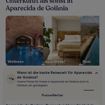
Unterkunft als sonst in
einen
Aparecida de Goiânia
Aufenthalt
mit
1 Übernachtung
Suche nach Unterkünften mit Wellness vor Ort
Suche nach Aparthotels
Suche nach Un
von
2 Erwachsenen
gefunden
wurde.
Preise
und
Verfügbarkeiten
können
sich
ändern.
Es
Wellness
Aparthotel
Pool
können
zusätzliche
Wann
Wann ist die beste Reisezeit für Aparecida
Bedingungen
ist
de Goiânia?
gelten.
die
Unsere Preise für Hotels in Aparecida de Goiânia sind im
beste
Oktober am günstigsten
Reisezeit
für
Aparecida
Preise
Wetter
de
Goiânia?