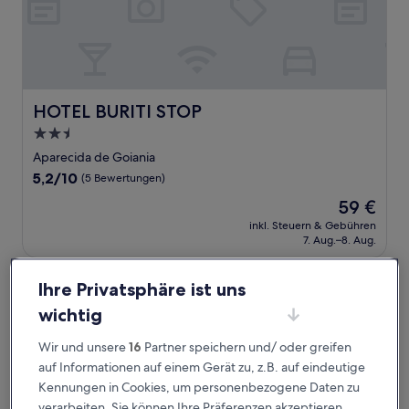
HOTEL BURITI STOP
HOTEL BURITI STOP
2.5-
Sterne-
Aparecida de Goiania
Unterkunft
5.2
5,2/10
(5 Bewertungen)
von
Der
59 €
10,
Preis
(5
inkl. Steuern & Gebühren
beträgt
7. Aug.–8. Aug.
Bewertungen)
59 €
Arahra Hotel
Ihre Privatsphäre ist uns
wichtig
Wir und unsere
16
Partner speichern und/ oder greifen
auf Informationen auf einem Gerät zu, z.B. auf eindeutige
Kennungen in Cookies, um personenbezogene Daten zu
verarbeiten. Sie können Ihre Präferenzen akzeptieren