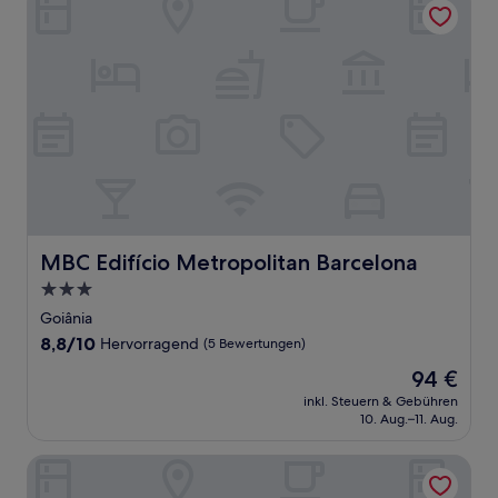
MBC Edifício Metropolitan Barcelona
MBC Edifício Metropolitan Barcelona
3.0-
Sterne-
Goiânia
Unterkunft
8.8
8,8/10
Hervorragend
(5 Bewertungen)
von
Der
94 €
10,
Preis
Hervorragend,
inkl. Steuern & Gebühren
beträgt
10. Aug.–11. Aug.
(5
94 €
Bewertungen)
CR Hotel Bueno