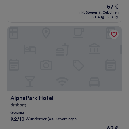
Unterkunft
Der
57 €
Preis
inkl. Steuern & Gebühren
beträgt
30. Aug.–31. Aug.
57 €
AlphaPark Hotel
AlphaPark Hotel
AlphaPark Hotel
3.5-
Sterne-
Goiania
Unterkunft
9.2
9,2/10
Wunderbar
(610 Bewertungen)
von
Der
63 €
10,