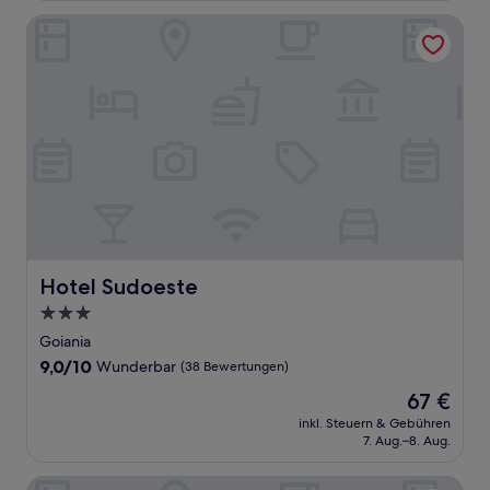
(822
Bewertungen)
Hotel Sudoeste
Hotel Sudoeste
Hotel Sudoeste
3.0-
Sterne-
Goiania
Unterkunft
9.0
9,0/10
Wunderbar
(38 Bewertungen)
von
Der
67 €
10,
Preis
Wunderbar,
inkl. Steuern & Gebühren
beträgt
7. Aug.–8. Aug.
(38
67 €
Bewertungen)
MBC Edifício Metropolitan Barcelona