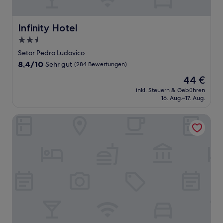
Infinity Hotel
Infinity Hotel
2.5-
Sterne-
Setor Pedro Ludovico
Unterkunft
8.4
8,4/10
Sehr gut
(284 Bewertungen)
von
Der
44 €
10,
Preis
Sehr
inkl. Steuern & Gebühren
beträgt
16. Aug.–17. Aug.
gut,
44 €
(284
Bewertungen)
Hotel Buena Vista