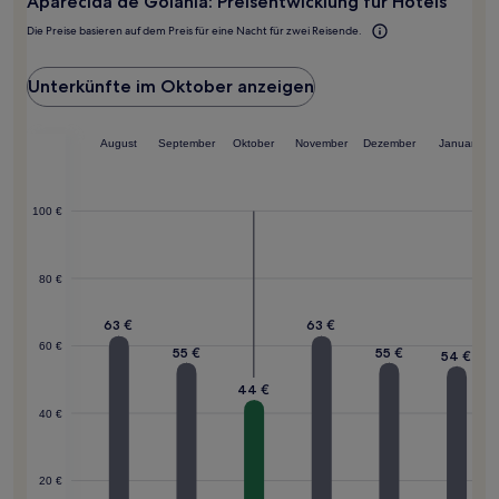
Aparecida de Goiânia: Preisentwicklung für Hotels
Die Preise basieren auf dem Preis für eine Nacht für zwei Reisende.
Unterkünfte im Oktober anzeigen
August
September
Oktober
November
Dezember
Januar
100 €
80 €
63 €
63 €
60 €
55 €
55 €
54 €
44 €
40 €
20 €