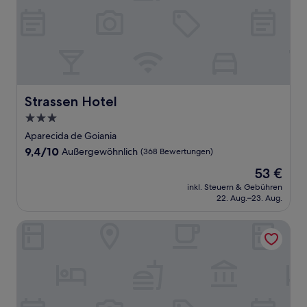
Strassen Hotel
Strassen Hotel
3.0-
Sterne-
Aparecida de Goiania
Unterkunft
9.4
9,4/10
Außergewöhnlich
(368 Bewertungen)
von
Der
53 €
10,
Preis
Außergewöhnlich,
inkl. Steuern & Gebühren
beträgt
22. Aug.–23. Aug.
(368
53 €
Bewertungen)
HOTEL BURITI STOP