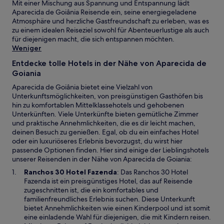
Mit einer Mischung aus Spannung und Entspannung lädt
Aparecida de Goiânia Reisende ein, seine energiegeladene
Atmosphäre und herzliche Gastfreundschaft zu erleben, was es
zu einem idealen Reiseziel sowohl für Abenteuerlustige als auch
für diejenigen macht, die sich entspannen möchten.
Weniger
Entdecke tolle Hotels in der Nähe von Aparecida de
Goiania
Aparecida de Goiânia bietet eine Vielzahl von
Unterkunftsmöglichkeiten, von preisgünstigen Gasthöfen bis
hin zu komfortablen Mittelklassehotels und gehobenen
Unterkünften. Viele Unterkünfte bieten gemütliche Zimmer
und praktische Annehmlichkeiten, die es dir leicht machen,
deinen Besuch zu genießen. Egal, ob du ein einfaches Hotel
oder ein luxuriöseres Erlebnis bevorzugst, du wirst hier
passende Optionen finden. Hier sind einige der Lieblingshotels
unserer Reisenden in der Nähe von Aparecida de Goiania:
W
Ranchos 30 Hotel Fazenda
: Das Ranchos 30 Hotel
i
Fazenda ist ein preisgünstiges Hotel, das auf Reisende
r
zugeschnitten ist, die ein komfortables und
d
familienfreundliches Erlebnis suchen. Diese Unterkunft
i
bietet Annehmlichkeiten wie einen Kinderpool und ist somit
n
eine einladende Wahl für diejenigen, die mit Kindern reisen.