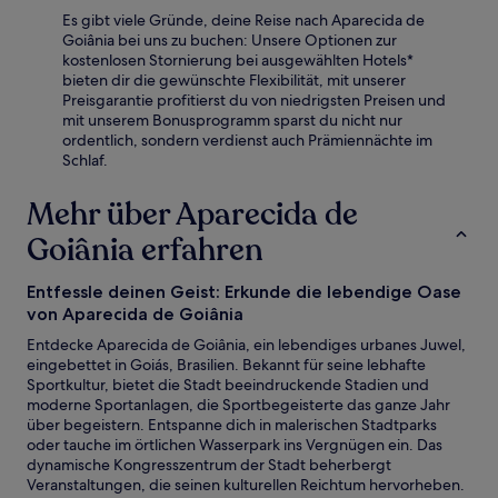
Es gibt viele Gründe, deine Reise nach Aparecida de
Goiânia bei uns zu buchen: Unsere Optionen zur
kostenlosen Stornierung bei ausgewählten Hotels*
bieten dir die gewünschte Flexibilität, mit unserer
Preisgarantie profitierst du von niedrigsten Preisen und
mit unserem Bonusprogramm sparst du nicht nur
ordentlich, sondern verdienst auch Prämiennächte im
Schlaf.
Mehr über Aparecida de
Goiânia erfahren
Entfessle deinen Geist: Erkunde die lebendige Oase
von Aparecida de Goiânia
Entdecke Aparecida de Goiânia, ein lebendiges urbanes Juwel,
eingebettet in Goiás, Brasilien. Bekannt für seine lebhafte
Sportkultur, bietet die Stadt beeindruckende Stadien und
moderne Sportanlagen, die Sportbegeisterte das ganze Jahr
über begeistern. Entspanne dich in malerischen Stadtparks
oder tauche im örtlichen Wasserpark ins Vergnügen ein. Das
dynamische Kongresszentrum der Stadt beherbergt
Veranstaltungen, die seinen kulturellen Reichtum hervorheben.