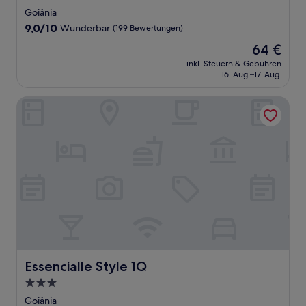
Sterne-
Goiânia
Unterkunft
9.0
9,0/10
Wunderbar
(199 Bewertungen)
von
Der
64 €
10,
Preis
Wunderbar,
inkl. Steuern & Gebühren
beträgt
16. Aug.–17. Aug.
(199
64 €
Bewertungen)
Essencialle Style 1Q
Essencialle Style 1Q
Essencialle Style 1Q
3.0-
Sterne-
Goiânia