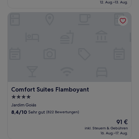
beträgt
12. Aug.–13. Aug.
(14
48 €
Bewertungen)
Comfort Suites Flamboyant
Comfort Suites Flamboyant
Comfort Suites Flamboyant
4.0-
Sterne-
Jardim Goiás
Unterkunft
8.4
8,4/10
Sehr gut
(822 Bewertungen)
von
Der
91 €
10,
Preis
Sehr
inkl. Steuern & Gebühren
beträgt
16. Aug.–17. Aug.
gut,
91 €