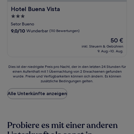
Hotel Buena Vista
Hotel Buena Vista
3.0-
Sterne-
Setor Bueno
Unterkunft
9.0
9,0/10
Wunderbar
(110 Bewertungen)
von
Der
50 €
10,
Preis
Wunderbar,
inkl. Steuern & Gebühren
beträgt
9. Aug.–10. Aug.
(110
50 €
Bewertungen)
Dies
Dies ist der niedrigste Preis pro Nacht, der in den letzten 24 Stunden für
einen Aufenthalt mit 1 Übernachtung von 2 Erwachsenen gefunden
ist
wurde. Preise und Verfügbarkeiten können sich ändern. Es können
der
zusätzliche Bedingungen gelten.
niedrigste
Preis
Alle Unterkünfte anzeigen
pro
Nacht,
der
in
den
letzten
Probiere es mit einer anderen
24 Stunden
für