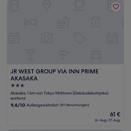
JR WEST GROUP VIA INN PRIME AKASAKA
JR WEST GROUP VIA INN PRIME AKASAKA
JR WEST GROUP VIA INN PRIME
AKASAKA
3.0-
Sterne-
Akasaka, 1 km von Tokyo Midtown (Gebäudekomplex)
Unterkunft
entfernt
9.4
9,4/10
Außergewöhnlich
(811 Bewertungen)
von
Der
61 €
10,
Preis
Außergewöhnlich,
16. Aug.–17. Aug.
beträgt
(811
61 €
Bewertungen)