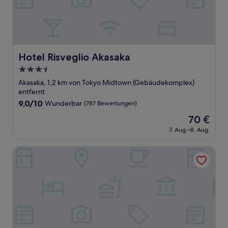
Hotel Risveglio Akasaka
Hotel Risveglio Akasaka
3.5-
Sterne-
Akasaka, 1,2 km von Tokyo Midtown (Gebäudekomplex)
Unterkunft
entfernt
9.0
9,0/10
Wunderbar
(787 Bewertungen)
von
Der
70 €
10,
Preis
Wunderbar,
7. Aug.–8. Aug.
beträgt
(787
70 €
Bewertungen)
illi Gran Azabujuban