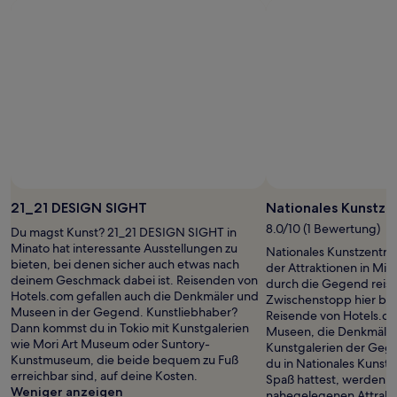
Foto von Tonette Pineda✈⛵🚌🚉🚃🚅🚀
Öffentliches
Foto
21_21 DESIGN SIGHT
Nationales Kunstze
von
8.0/10 (1 Bewertung)
Du magst Kunst? 21_21 DESIGN SIGHT in
Tonette
Minato hat interessante Ausstellungen zu
Nationales Kunstzentrum
Pineda
bieten, bei denen sicher auch etwas nach
der Attraktionen in Min
✈
deinem Geschmack dabei ist. Reisenden von
durch die Gegend reist, 
⛵
Hotels.com gefallen auch die Denkmäler und
Zwischenstopp hier be
🚌
Museen in der Gegend. Kunstliebhaber?
Reisende von Hotels.co
🚉
Dann kommst du in Tokio mit Kunstgalerien
Museen, die Denkmäler
🚃
wie Mori Art Museum oder Suntory-
Kunstgalerien der Geg
🚅
Kunstmuseum, die beide bequem zu Fuß
du in Nationales Kunst
🚀
erreichbar sind, auf deine Kosten.
Spaß hattest, werden d
Weniger anzeigen
nahegelegenen Attrakt