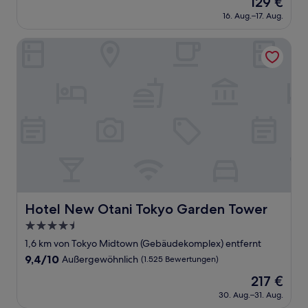
129 €
10,
Preis
Außergewöhnlich,
16. Aug.–17. Aug.
beträgt
(518
129 €
Bewertungen)
Hotel New Otani Tokyo Garden Tower
Hotel New Otani Tokyo Garden Tower
Hotel New Otani Tokyo Garden Tower
4.5-
Sterne-
1,6 km von Tokyo Midtown (Gebäudekomplex) entfernt
Unterkunft
9.4
9,4/10
Außergewöhnlich
(1.525 Bewertungen)
von
Der
217 €
10,
Preis
Außergewöhnlich,
30. Aug.–31. Aug.
beträgt
(1.525