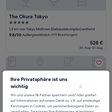
The Okura Tokyo
The Okura Tokyo
5.0-
Sterne-
1,2 km von Tokyo Midtown (Gebäudekomplex) entfernt
Unterkunft
9.8
9,8/10
Außergewöhnlich
(973 Bewertungen)
von
Der
528 €
10,
Preis
Außergewöhnlich,
20. Aug.–21. Aug.
beträgt
(973
528 €
Bewertungen)
The Aoyama Grand Hotel
Ihre Privatsphäre ist uns
wichtig
Wir und unsere
16
Partner speichern und/ oder greifen
auf Informationen auf einem Gerät zu, z.B. auf eindeutige
Kennungen in Cookies, um personenbezogene Daten zu
verarbeiten. Sie können Ihre Präferenzen akzeptieren