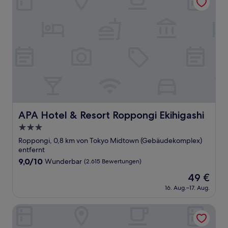
APA Hotel & Resort Roppongi Ekihigashi
APA Hotel & Resort Roppongi Ekihigashi
3.0-
Sterne-
Roppongi, 0,8 km von Tokyo Midtown (Gebäudekomplex)
Unterkunft
entfernt
9.0
9,0/10
Wunderbar
(2.615 Bewertungen)
von
Der
49 €
10,
Preis
Wunderbar,
16. Aug.–17. Aug.
beträgt
(2.615
49 €
Bewertungen)
Toshi Center Hotel Tokyo