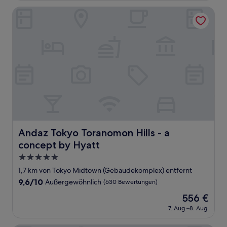
217 €
Bewertungen)
Andaz Tokyo Toranomon Hills - a concept by Hyatt
Andaz Tokyo Toranomon Hills - a concept by Hyatt
Andaz Tokyo Toranomon Hills - a
concept by Hyatt
5.0-
Sterne-
1,7 km von Tokyo Midtown (Gebäudekomplex) entfernt
Unterkunft
9.6
9,6/10
Außergewöhnlich
(630 Bewertungen)
von
Der
556 €
10,
Preis
Außergewöhnlich,
7. Aug.–8. Aug.
beträgt
(630
556 €
Bewertungen)