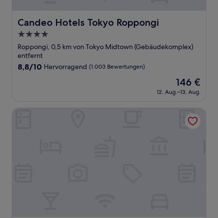
Candeo Hotels Tokyo Roppongi
Candeo Hotels Tokyo Roppongi
4.0-
Sterne-
Roppongi, 0,5 km von Tokyo Midtown (Gebäudekomplex)
Unterkunft
entfernt
8.8
8,8/10
Hervorragend
(1.003 Bewertungen)
von
Der
146 €
10,
Preis
Hervorragend,
12. Aug.–13. Aug.
beträgt
(1.003
146 €
Bewertungen)
OMO3 Tokyo Akasaka by Hoshino Resorts