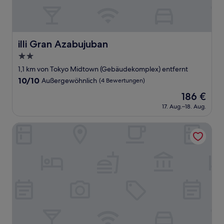
illi Gran Azabujuban
illi Gran Azabujuban
2.0-
Sterne-
1,1 km von Tokyo Midtown (Gebäudekomplex) entfernt
Unterkunft
10.0
10/10
Außergewöhnlich
(4 Bewertungen)
von
Der
186 €
10,
Preis
Außergewöhnlich,
17. Aug.–18. Aug.
beträgt
(4
186 €
Bewertungen)
Candeo Hotels Tokyo Roppongi