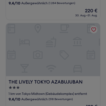
Unterkunft
9.4
9,4/10
Außergewöhnlich
(1.284 Bewertungen)
von
Der
220 €
10,
Preis
Außergewöhnlich,
30. Aug.–31. Aug.
beträgt
(1.284
220 €
Bewertungen)
THE LIVELY TOKYO AZABUJUBAN
THE LIVELY TOKYO AZABUJUBAN
THE LIVELY TOKYO AZABUJUBAN
3.0-
Sterne-
1 km von Tokyo Midtown (Gebäudekomplex) entfernt
Unterkunft
9.4
9,4/10
Außergewöhnlich
(518 Bewertungen)
von
Der