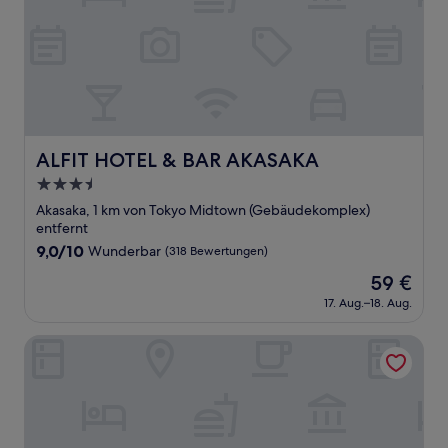
ALFIT HOTEL & BAR AKASAKA
ALFIT HOTEL & BAR AKASAKA
3.5-
Sterne-
Akasaka, 1 km von Tokyo Midtown (Gebäudekomplex)
Unterkunft
entfernt
9.0
9,0/10
Wunderbar
(318 Bewertungen)
von
Der
59 €
10,
Preis
Wunderbar,
17. Aug.–18. Aug.
beträgt
(318
59 €
Bewertungen)
Hotel Mystays Premier Akasaka