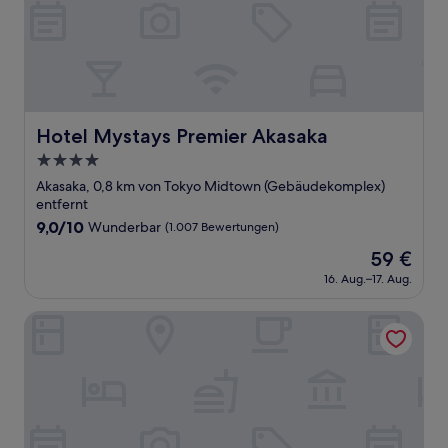
Hotel Mystays Premier Akasaka
Hotel Mystays Premier Akasaka
4.0-
Sterne-
Akasaka, 0,8 km von Tokyo Midtown (Gebäudekomplex)
Unterkunft
entfernt
9.0
9,0/10
Wunderbar
(1.007 Bewertungen)
von
Der
59 €
10,
Preis
Wunderbar,
16. Aug.–17. Aug.
beträgt
(1.007
59 €
Bewertungen)
Hotel Risveglio Akasaka