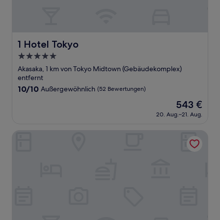
1 Hotel Tokyo
1 Hotel Tokyo
5.0-
Sterne-
Akasaka, 1 km von Tokyo Midtown (Gebäudekomplex)
Unterkunft
entfernt
10.0
10/10
Außergewöhnlich
(52 Bewertungen)
von
Der
543 €
10,
Preis
Außergewöhnlich,
20. Aug.–21. Aug.
beträgt
(52
543 €
Bewertungen)
The Okura Tokyo