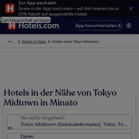
Zur App wechseln
Spare in der App noch mehr – auf dich warten bis zu
20% Rabatt auf ausgewählte Hotels.
Zum Hauptinhalt springen
App herunterladen
Hotels in Tokio
Hotels nahe Tokyo Midtown
Hotels in der Nähe von Tokyo
Midtown in Minato
Wo soll’s hingehen?
Tokyo Midtown (Gebäudekomplex), Tokio, Tokio (Prä
Daten