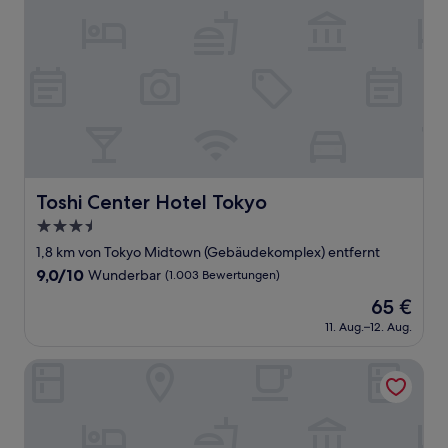
Toshi Center Hotel Tokyo
Toshi Center Hotel Tokyo
3.5-
Sterne-
1,8 km von Tokyo Midtown (Gebäudekomplex) entfernt
Unterkunft
9.0
9,0/10
Wunderbar
(1.003 Bewertungen)
von
Der
65 €
10,
Preis
Wunderbar,
11. Aug.–12. Aug.
beträgt
(1.003
65 €
Bewertungen)
ALFIT HOTEL & BAR AKASAKA