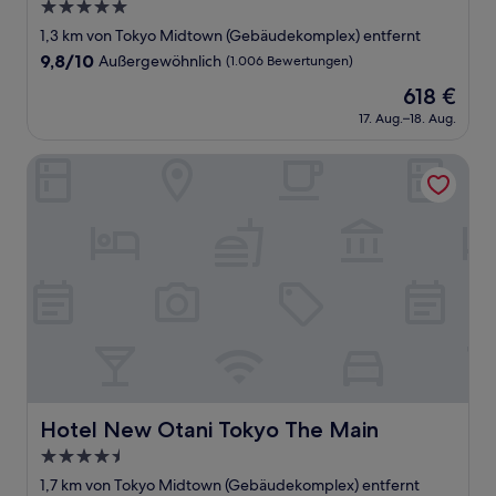
5.0-
Sterne-
1,3 km von Tokyo Midtown (Gebäudekomplex) entfernt
Unterkunft
9.8
9,8/10
Außergewöhnlich
(1.006 Bewertungen)
von
Der
618 €
10,
Preis
Außergewöhnlich,
17. Aug.–18. Aug.
beträgt
(1.006
618 €
Bewertungen)
Hotel New Otani Tokyo The Main
Hotel New Otani Tokyo The Main
Hotel New Otani Tokyo The Main
4.5-
Sterne-
1,7 km von Tokyo Midtown (Gebäudekomplex) entfernt