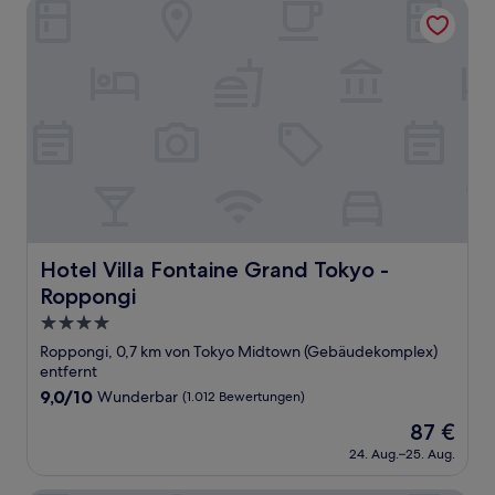
Hotel Villa Fontaine Grand Tokyo - Roppongi
Hotel Villa Fontaine Grand Tokyo - Roppongi
Hotel Villa Fontaine Grand Tokyo -
Roppongi
4.0-
Sterne-
Roppongi, 0,7 km von Tokyo Midtown (Gebäudekomplex)
Unterkunft
entfernt
9.0
9,0/10
Wunderbar
(1.012 Bewertungen)
von
Der
87 €
10,
Preis
Wunderbar,
24. Aug.–25. Aug.
beträgt
(1.012
87 €
Bewertungen)