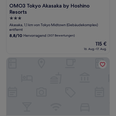
OMO3 Tokyo Akasaka by Hoshino Resorts
OMO3 Tokyo Akasaka by Hoshino
Resorts
3.0-
Sterne-
Akasaka, 1,1 km von Tokyo Midtown (Gebäudekomplex)
Unterkunft
entfernt
8.8
8,8/10
Hervorragend
(307 Bewertungen)
von
Der
115 €
10,
Preis
Hervorragend,
16. Aug.–17. Aug.
beträgt
(307
115 €
Bewertungen)
Centurion Hotel Residential Akasaka