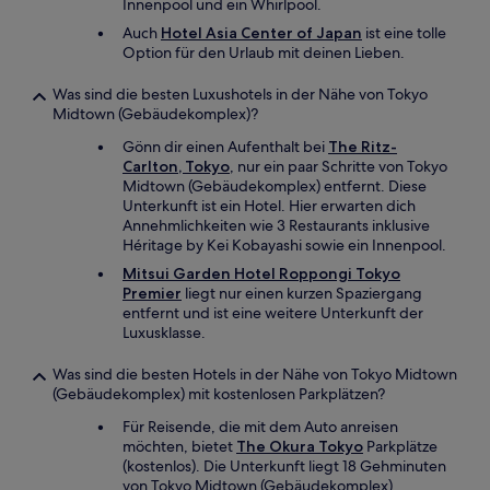
Innenpool und ein Whirlpool.
Auch
Hotel Asia Center of Japan
ist eine tolle
Option für den Urlaub mit deinen Lieben.
Was sind die besten Luxushotels in der Nähe von Tokyo
Midtown (Gebäudekomplex)?
Gönn dir einen Aufenthalt bei
The Ritz-
Carlton, Tokyo
, nur ein paar Schritte von Tokyo
Midtown (Gebäudekomplex) entfernt. Diese
Unterkunft ist ein Hotel. Hier erwarten dich
Annehmlichkeiten wie 3 Restaurants inklusive
Héritage by Kei Kobayashi sowie ein Innenpool.
Mitsui Garden Hotel Roppongi Tokyo
Premier
liegt nur einen kurzen Spaziergang
entfernt und ist eine weitere Unterkunft der
Luxusklasse.
Was sind die besten Hotels in der Nähe von Tokyo Midtown
(Gebäudekomplex) mit kostenlosen Parkplätzen?
Für Reisende, die mit dem Auto anreisen
möchten, bietet
The Okura Tokyo
Parkplätze
(kostenlos). Die Unterkunft liegt 18 Gehminuten
von Tokyo Midtown (Gebäudekomplex)