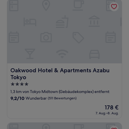
Oakwood Hotel & Apartments Azabu Tokyo
Oakwood Hotel & Apartments Azabu Tokyo
Oakwood Hotel & Apartments Azabu
Tokyo
4.0-
Sterne-
1,3 km von Tokyo Midtown (Gebäudekomplex) entfernt
Unterkunft
9.2
9,2/10
Wunderbar
(511 Bewertungen)
von
Der
178 €
10,
Preis
Wunderbar,
7. Aug.–8. Aug.
beträgt
(511
178 €
Bewertungen)
APA Hotel & Resort Roppongi Ekihigashi