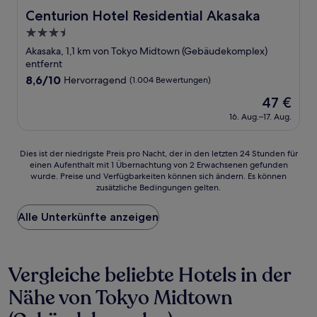
Centurion Hotel Residential Akasaka
Centurion Hotel Residential Akasaka
3.5-
Sterne-
Akasaka, 1,1 km von Tokyo Midtown (Gebäudekomplex)
Unterkunft
entfernt
8.6
8,6/10
Hervorragend
(1.004 Bewertungen)
von
Der
47 €
10,
Preis
Hervorragend,
16. Aug.–17. Aug.
beträgt
(1.004
47 €
Bewertungen)
Dies
Dies ist der niedrigste Preis pro Nacht, der in den letzten 24 Stunden für
einen Aufenthalt mit 1 Übernachtung von 2 Erwachsenen gefunden
ist
wurde. Preise und Verfügbarkeiten können sich ändern. Es können
der
zusätzliche Bedingungen gelten.
niedrigste
Preis
Alle Unterkünfte anzeigen
pro
Nacht,
der
in
Vergleiche beliebte Hotels in der
den
letzten
Nähe von Tokyo Midtown
24 Stunden
für