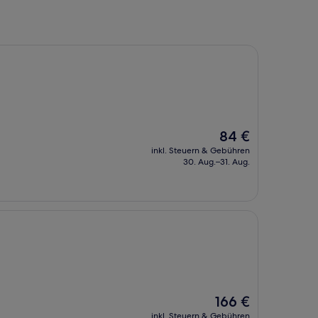
Der
84 €
Preis
inkl. Steuern & Gebühren
beträgt
30. Aug.–31. Aug.
84 €
Der
166 €
Preis
inkl. Steuern & Gebühren