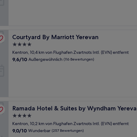
Wunderbar,
(292
Bewertungen)
Courtyard By Marriott Yerevan
Courtyard By Marriott Yerevan
4.0-
Sterne-
Kentron, 10,4 km von Flughafen Zvartnots Intl. (EVN) entfernt
Unterkunft
9.6
9,6/10
Außergewöhnlich
(116 Bewertungen)
von
10,
Außergewöhnlich,
(116
Bewertungen)
Ramada Hotel & Suites by Wyndham Yerevan
Ramada Hotel & Suites by Wyndham Yereva
4.0-
Sterne-
Kentron, 10,2 km von Flughafen Zvartnots Intl. (EVN) entfernt
Unterkunft
9.0
9,0/10
Wunderbar
(257 Bewertungen)
von