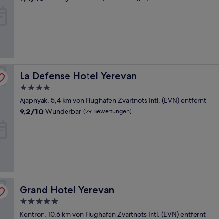
von
10,
Außergewöhnlich,
(14
Bewertungen)
La Defense Hotel Yerevan
La Defense Hotel Yerevan
4.0-
Sterne-
Ajapnyak, 5,4 km von Flughafen Zvartnots Intl. (EVN) entfernt
Unterkunft
9.2
9,2/10
Wunderbar
(29 Bewertungen)
von
10,
Wunderbar,
(29
Bewertungen)
Grand Hotel Yerevan
Grand Hotel Yerevan
5.0-
Sterne-
Kentron, 10,6 km von Flughafen Zvartnots Intl. (EVN) entfernt