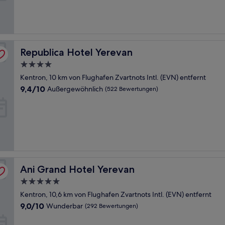
gut,
(342
Bewertungen)
Republica Hotel Yerevan
Republica Hotel Yerevan
4.0-
Sterne-
Kentron, 10 km von Flughafen Zvartnots Intl. (EVN) entfernt
Unterkunft
9.4
9,4/10
Außergewöhnlich
(522 Bewertungen)
von
10,
Außergewöhnlich,
(522
Bewertungen)
Ani Grand Hotel Yerevan
Ani Grand Hotel Yerevan
5.0-
Sterne-
Kentron, 10,6 km von Flughafen Zvartnots Intl. (EVN) entfernt
Unterkunft
9.0
9,0/10
Wunderbar
(292 Bewertungen)
von
10,