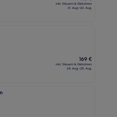
Preis
inkl. Steuern & Gebühren
beträgt
21. Aug.–22. Aug.
110 €
Der
169 €
Preis
inkl. Steuern & Gebühren
beträgt
24. Aug.–25. Aug.
169 €
n