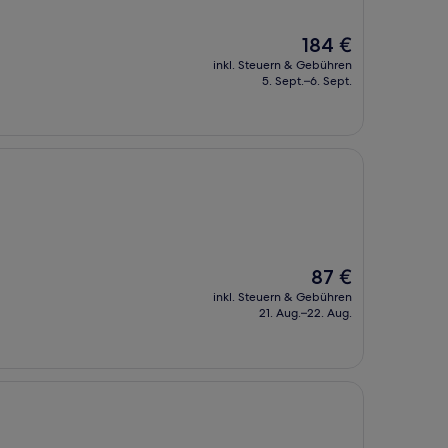
Der
184 €
Preis
inkl. Steuern & Gebühren
beträgt
5. Sept.–6. Sept.
184 €
Der
87 €
Preis
inkl. Steuern & Gebühren
beträgt
21. Aug.–22. Aug.
87 €