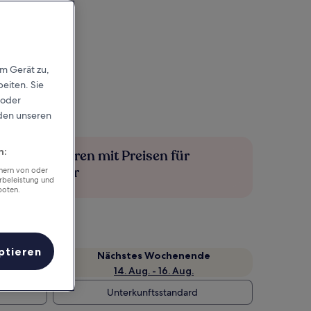
em Gerät zu,
eiten. Sie
 oder
rden unseren
n:
Mehr sparen mit Preisen für
Mitglieder
chern von oder
rbeleistung und
boten.
ptieren
Nächstes Wochenende
14. Aug. - 16. Aug.
Unterkunftsstandard