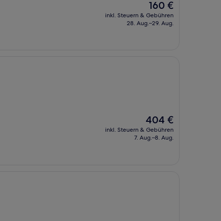
Der
160 €
Preis
inkl. Steuern & Gebühren
beträgt
28. Aug.–29. Aug.
160 €
Der
404 €
Preis
inkl. Steuern & Gebühren
beträgt
7. Aug.–8. Aug.
404 €