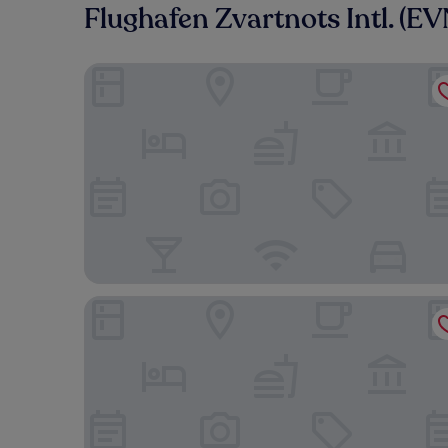
Flughafen Zvartnots Intl. (E
ibis Yerevan Center
Armenia Marriott Hotel Yerevan