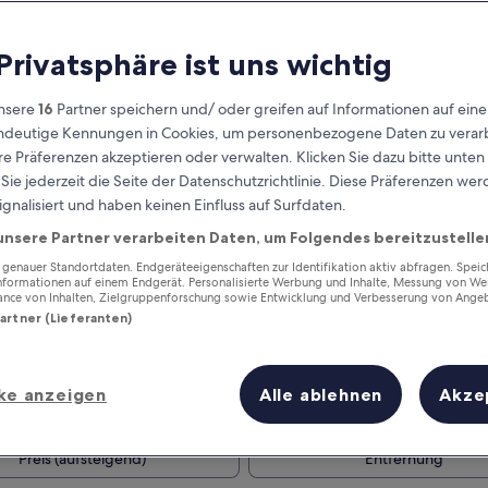
 Privatsphäre ist uns wichtig
nsere
16
Partner speichern und/ oder greifen auf Informationen auf ein
eindeutige Kennungen in Cookies, um personenbezogene Daten zu verarb
e Präferenzen akzeptieren oder verwalten. Klicken Sie dazu bitte unten
ie jederzeit die Seite der Datenschutzrichtlinie. Diese Präferenzen we
ignalisiert und haben keinen Einfluss auf Surfdaten.
unsere Partner verarbeiten Daten, um Folgendes bereitzustelle
Verdiene Prämien für jede
wahrgenommene Übernachtung
enauer Standortdaten. Endgeräteeigenschaften zur Identifikation aktiv abfragen. Spei
Informationen auf einem Endgerät. Personalisierte Werbung und Inhalte, Messung von We
ance von Inhalten, Zielgruppenforschung sowie Entwicklung und Verbesserung von Ange
Partner (Lieferanten)
ke anzeigen
Alle ablehnen
Akze
Morgen
Dieses Wochenende
7. Aug. - 8. Aug.
7. Aug. - 9. Aug.
Preis (aufsteigend)
Entfernung