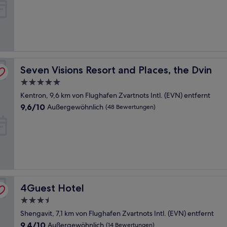
10,
Wunderbar,
(257
Bewertungen)
Seven Visions Resort and Places, the Dvin
Seven Visions Resort and Places, the Dvin
5.0-
Sterne-
Kentron, 9,6 km von Flughafen Zvartnots Intl. (EVN) entfernt
Unterkunft
9.6
9,6/10
Außergewöhnlich
(48 Bewertungen)
von
10,
Außergewöhnlich,
(48
Bewertungen)
4Guest Hotel
4Guest Hotel
3.5-
Sterne-
Shengavit, 7,1 km von Flughafen Zvartnots Intl. (EVN) entfernt
Unterkunft
9.4
9,4/10
Außergewöhnlich
(14 Bewertungen)