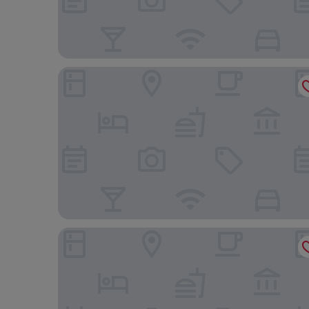
Courtyard By Marriott Yerevan
Ramada Hotel & Suites by Wyndham Yerevan