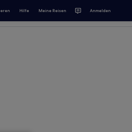
ieren
Hilfe
Meine Reisen
Anmelden