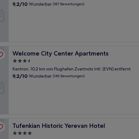
Unterkunft
9.2
9,2/10
Wunderbar
(187 Bewertungen)
von
10,
Wunderbar,
(187
Bewertungen)
Welcome City Center Apartments
Welcome City Center Apartments
3.5-
Sterne-
Kentron, 10,2 km von Flughafen Zvartnots Intl. (EVN) entfernt
Unterkunft
9.2
9,2/10
Wunderbar
(145 Bewertungen)
von
10,
Wunderbar,
(145
Bewertungen)
Tufenkian Historic Yerevan Hotel
Tufenkian Historic Yerevan Hotel
4.0-