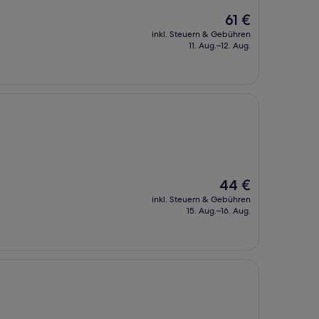
Der
61 €
Preis
inkl. Steuern & Gebühren
beträgt
11. Aug.–12. Aug.
61 €
Der
44 €
Preis
inkl. Steuern & Gebühren
beträgt
15. Aug.–16. Aug.
44 €