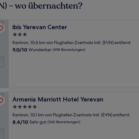
VN) – wo übernachten?
ibis Yerevan Center
ibis Yerevan Center
3.0-
Sterne-
Kentron, 10,6 km von Flughafen Zvartnots Intl. (EVN) entfernt
Unterkunft
9.0
9,0/10
Wunderbar
(498 Bewertungen)
von
10,
Wunderbar,
(498
Bewertungen)
Armenia Marriott Hotel Yerevan
Armenia Marriott Hotel Yerevan
5.0-
Sterne-
Kentron, 10,1 km von Flughafen Zvartnots Intl. (EVN) entfernt
Unterkunft
8.4
8,4/10
Sehr gut
(342 Bewertungen)
von
10,
Sehr