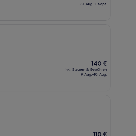
beträgt
31. Aug.–1. Sept.
166 €
Der
140 €
Preis
inkl. Steuern & Gebühren
beträgt
9. Aug.–10. Aug.
140 €
Der
110 €