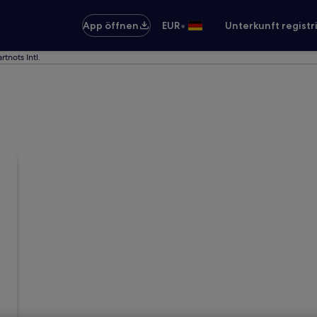
•
App öffnen
EUR
Unterkunft registr
tnots Intl.