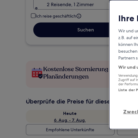
2 Reisende, 1 Zimmer
Ihre
Ich reise geschäftlich
Suchen
Wir und u
z.B. auf 
können Ihr
besuchen S
Partnern s
Wir und 
Kostenlose Stornierung bei
Planänderungen
Verwendung g
Zugriff auf 
der Perform
Liste der 
Überprüfe die Preise für diese Daten
Zwec
Heute
6. Aug. - 7. Aug.
Empfohlene Unterkünfte