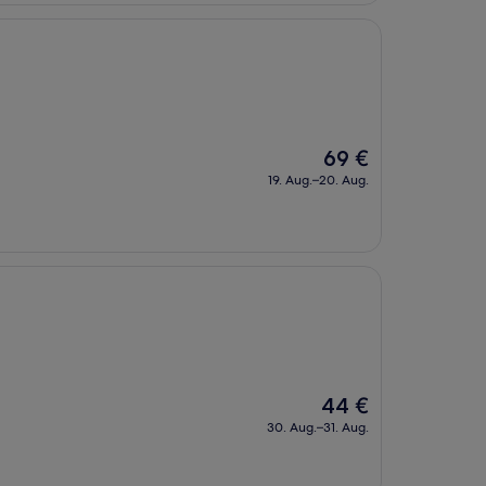
Der
69 €
Preis
19. Aug.–20. Aug.
beträgt
69 €
Der
44 €
Preis
30. Aug.–31. Aug.
beträgt
44 €