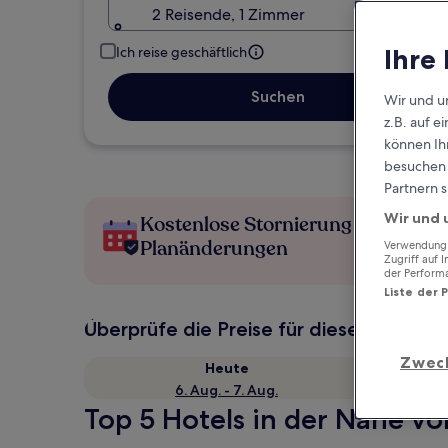
2 Reisende, 1 Zimmer
Ihre
Ich reise geschäftlich
Suchen
Wir und u
z.B. auf 
können Ihr
besuchen S
Partnern s
Wir und 
Kostenlose Stornierung bei
Planänderungen
Verwendung g
Zugriff auf 
der Perform
Liste der 
Überprüfe die Preise für diese Daten
Zwec
Heute
6. Aug. - 7. Aug.
Top 5 Hotels in der Nähe vo