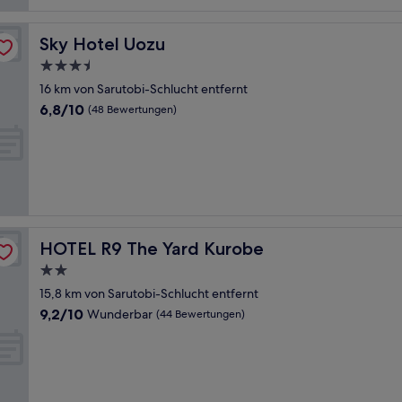
Bewertungen)
Sky Hotel Uozu
Sky Hotel Uozu
3.5-
Sterne-
16 km von Sarutobi-Schlucht entfernt
Unterkunft
6.8
6,8/10
(48 Bewertungen)
von
10,
(48
Bewertungen)
HOTEL R9 The Yard Kurobe
HOTEL R9 The Yard Kurobe
2.0-
Sterne-
15,8 km von Sarutobi-Schlucht entfernt
Unterkunft
9.2
9,2/10
Wunderbar
(44 Bewertungen)
von
10,
Wunderbar,
(44
Bewertungen)