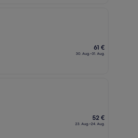
Der
61 €
Preis
30. Aug.–31. Aug.
beträgt
61 €
Der
52 €
Preis
23. Aug.–24. Aug.
beträgt
52 €