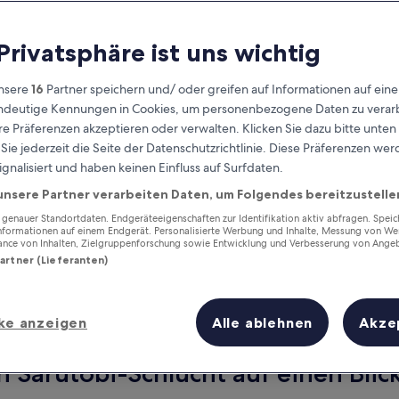
 Privatsphäre ist uns wichtig
nsere
16
Partner speichern und/ oder greifen auf Informationen auf ein
eindeutige Kennungen in Cookies, um personenbezogene Daten zu verarb
e Präferenzen akzeptieren oder verwalten. Klicken Sie dazu bitte unten
ie jederzeit die Seite der Datenschutzrichtlinie. Diese Präferenzen we
ignalisiert und haben keinen Einfluss auf Surfdaten.
unsere Partner verarbeiten Daten, um Folgendes bereitzustelle
Verdiene Prämien für jede
wahrgenommene Übernachtung
enauer Standortdaten. Endgeräteeigenschaften zur Identifikation aktiv abfragen. Spei
Informationen auf einem Endgerät. Personalisierte Werbung und Inhalte, Messung von We
ance von Inhalten, Zielgruppenforschung sowie Entwicklung und Verbesserung von Ange
Partner (Lieferanten)
ke anzeigen
Alle ablehnen
Akze
Morgen
Dieses Wochenende
7. Aug. - 8. Aug.
7. Aug. - 9. Aug.
n Sarutobi-Schlucht auf einen Blic