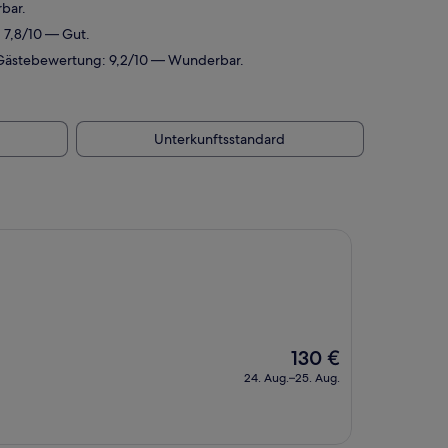
bar.
 7,8/10 — Gut.
. Gästebewertung: 9,2/10 — Wunderbar.
Unterkunftsstandard
Der
130 €
Preis
24. Aug.–25. Aug.
beträgt
130 €