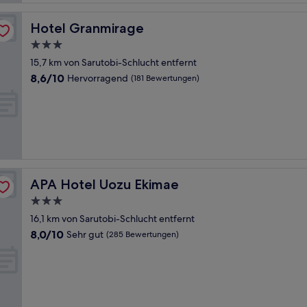
Hotel Granmirage
Hotel Granmirage
3.0-
Sterne-
15,7 km von Sarutobi-Schlucht entfernt
Unterkunft
8.6
8,6/10
Hervorragend
(181 Bewertungen)
von
10,
Hervorragend,
(181
Bewertungen)
APA Hotel Uozu Ekimae
APA Hotel Uozu Ekimae
3.0-
Sterne-
16,1 km von Sarutobi-Schlucht entfernt
Unterkunft
8.0
8,0/10
Sehr gut
(285 Bewertungen)
von
10,
Sehr
gut,
(285