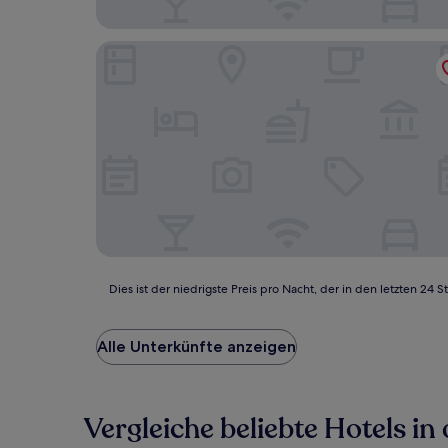
HOTEL R9 The Yard Uozu
Dies
Dies ist der niedrigste Preis pro Nacht, der in den letzten 
ist
der
niedrigste
Alle Unterkünfte anzeigen
Preis
pro
Nacht,
der
Vergleiche beliebte Hotels i
in