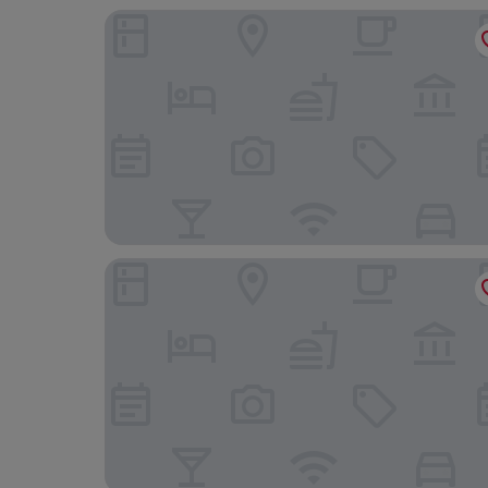
Ooedo Onsen Monogatari Unazuki Grand Hotel
Kurobe Unazuki Onsen Yamanoha（ORIX HOTE