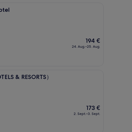
otel
Der
194 €
Preis
24. Aug.–25. Aug.
beträgt
194 €
ESORTS）
OTELS & RESORTS）
Der
173 €
Preis
2. Sept.–3. Sept.
beträgt
173 €