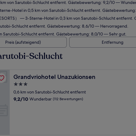
 km von Sarutobi-Schlucht entfernt. Gästebewertung: 9,2/10 — Wunder
erne-Hotel in 0,5 km von Sarutobi-Schlucht entfernt. Gästebewertung:
 RESORTS）
— 3-Sterne-Hotel in 0,3 km von Sarutobi-Schlucht entfernt
rutobi-Schlucht entfernt. Gästebewertung: 8,6/10 — Hervorragend.
on Sarutobi-Schlucht entfernt. Gästebewertung: 8,0/10 — Sehr gut.
Preis (aufsteigend)
Entfernung
arutobi-Schlucht
Grandvriohotel Unazukionsen
Grandvriohotel Unazukionsen
3.0-
Sterne-
0,6 km von Sarutobi-Schlucht entfernt
Unterkunft
9.2
9,2/10
Wunderbar
(112 Bewertungen)
von
10,
Wunderbar,
(112
Bewertungen)