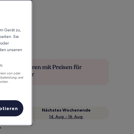
em Gerät zu,
eiten. Sie
 oder
rden unseren
n:
Mehr sparen mit Preisen für
Mitglieder
chern von oder
rbeleistung und
boten.
ptieren
Nächstes Wochenende
14. Aug. - 16. Aug.
k