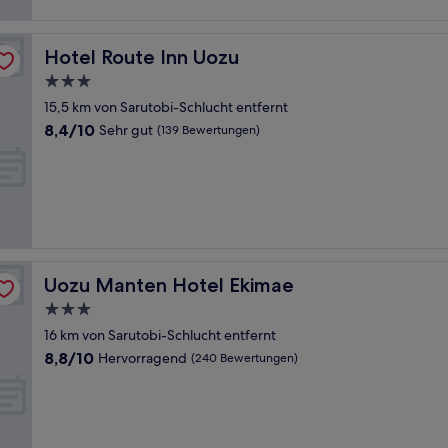
Hotel Route Inn Uozu
Hotel Route Inn Uozu
3.0-
Sterne-
15,5 km von Sarutobi-Schlucht entfernt
Unterkunft
8.4
8,4/10
Sehr gut
(139 Bewertungen)
von
10,
Sehr
gut,
(139
Bewertungen)
Uozu Manten Hotel Ekimae
Uozu Manten Hotel Ekimae
3.0-
Sterne-
16 km von Sarutobi-Schlucht entfernt
Unterkunft
8.8
8,8/10
Hervorragend
(240 Bewertungen)
von
10,
Hervorragend,
(240
Bewertungen)