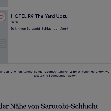
HOTEL R9 The Yard Uozu
HOTEL R9 The Yard Uozu
2.0-
Sterne-
16 km von Sarutobi-Schlucht entfernt
Unterkunft
24 Stunden für einen Aufenthalt mit 1 Übernachtung von 2 Erwachsenen gefunden wu
zusätzliche Bedingungen gelten.
n der Nähe von Sarutobi-Schlucht