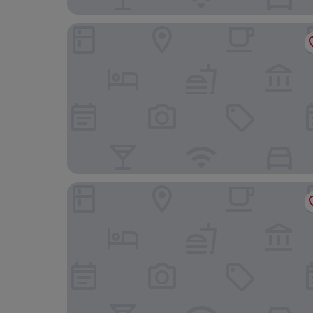
Hotel Route Inn Uozu
Uozu Manten Hotel Ekimae