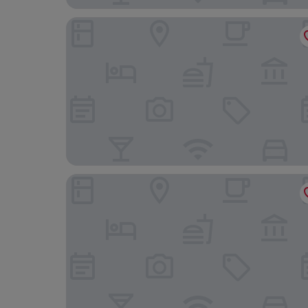
Sky Hotel Uozu
HOTEL R9 The Yard Kurobe