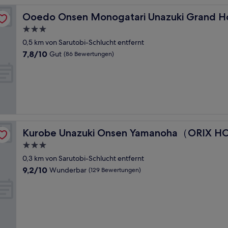
Ooedo Onsen Monogatari Unazuki Grand Hotel
Ooedo Onsen Monogatari Unazuki Grand H
3.0-
Sterne-
0,5 km von Sarutobi-Schlucht entfernt
Unterkunft
7.8
7,8/10
Gut
(86 Bewertungen)
von
10,
Gut,
(86
Bewertungen)
LS & RESORTS）
Kurobe Unazuki Onsen Yamanoha（ORIX HOTELS & R
Kurobe Unazuki Onsen Yamanoha（ORIX H
3.0-
Sterne-
0,3 km von Sarutobi-Schlucht entfernt
Unterkunft
9.2
9,2/10
Wunderbar
(129 Bewertungen)
von
10,
Wunderbar,
(129
Bewertungen)