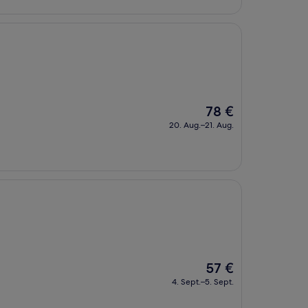
Der
78 €
Preis
20. Aug.–21. Aug.
beträgt
78 €
Der
57 €
Preis
4. Sept.–5. Sept.
beträgt
57 €