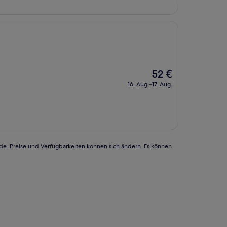
Der
52 €
Preis
16. Aug.–17. Aug.
beträgt
52 €
rde. Preise und Verfügbarkeiten können sich ändern. Es können