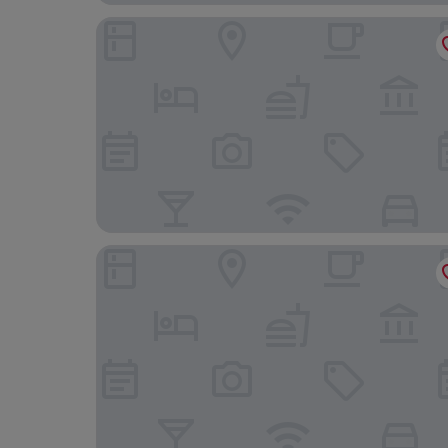
Hotel Granmirage
APA Hotel Uozu Ekimae