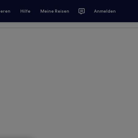
ieren
Hilfe
Meine Reisen
Anmelden