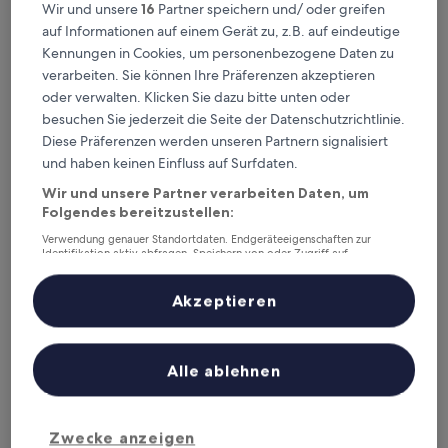
Wir und unsere
16
Partner speichern und/ oder greifen
Dieses Wochenende
Nächstes Wochenende
auf Informationen auf einem Gerät zu, z.B. auf eindeutige
7. Aug. - 9. Aug.
14. Aug. - 16. Aug.
Kennungen in Cookies, um personenbezogene Daten zu
Bhutan – wo
verarbeiten. Sie können Ihre Präferenzen akzeptieren
oder verwalten. Klicken Sie dazu bitte unten oder
übernachten?
besuchen Sie jederzeit die Seite der Datenschutzrichtlinie.
Diese Präferenzen werden unseren Partnern signalisiert
Hotels mit Parkplatz: Top-
und haben keinen Einfluss auf Surfdaten.
Optionen in Paro
Wir und unsere Partner verarbeiten Daten, um
Folgendes bereitzustellen:
Silver Cloud Hotel
COMO Um
Verwendung genauer Standortdaten. Endgeräteeigenschaften zur
Identifikation aktiv abfragen. Speichern von oder Zugriff auf
Informationen auf einem Endgerät. Personalisierte Werbung und
Inhalte, Messung von Werbeleistung und der Performance von Inhalten,
Zielgruppenforschung sowie Entwicklung und Verbesserung von
Akzeptieren
Angeboten.
Liste der Partner (Lieferanten)
Alle ablehnen
Silver Cloud Hotel
COMO 
3.5
5
Zwecke anzeigen
out
out
9,6
/
10
Hervorragend! (13 Bewertungen)
9,6
/
10
He