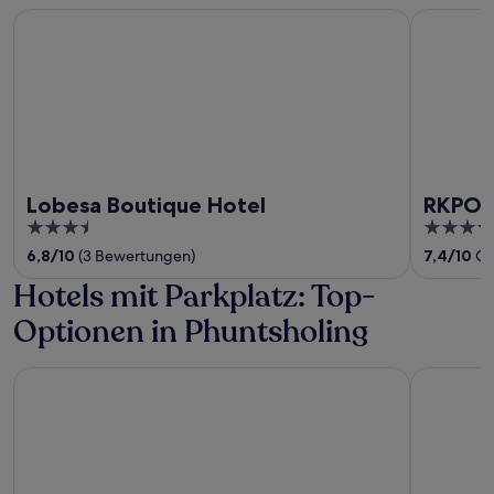
Lobesa Boutique Hotel
RKPO Gree
Lobesa Boutique Hotel
RKPO 
3.5
4
out
out
6,8
/
10
(3 Bewertungen)
7,4
/
10
Gu
of
of
Hotels mit Parkplatz: Top-
5
5
Optionen in Phuntsholing
Hotel Bhutan Home
Park Hote