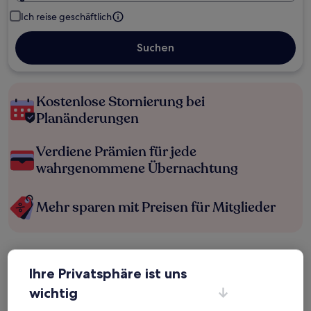
Ich reise geschäftlich
Suchen
Kostenlose Stornierung bei
Planänderungen
Verdiene Prämien für jede
wahrgenommene Übernachtung
Mehr sparen mit Preisen für Mitglieder
Überprüfe die Preise für diese Daten
Ihre Privatsphäre ist uns
Heute
Morgen
wichtig
6. Aug. - 7. Aug.
7. Aug. - 8. Aug.