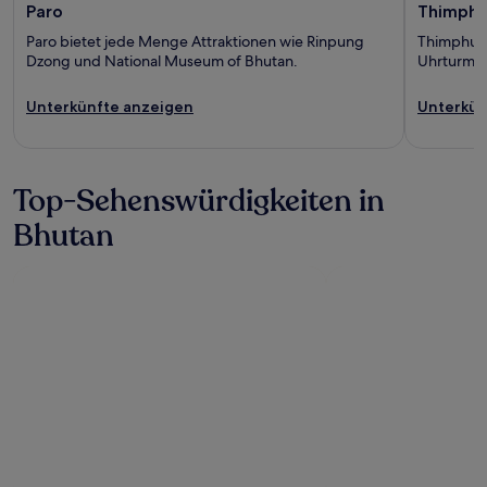
Paro
Thimph
Paro bietet jede Menge Attraktionen wie Rinpung
Thimphu b
Dzong und National Museum of Bhutan.
Uhrturmpl
Unterkünfte anzeigen
Unterkün
Top-Sehenswürdigkeiten in
Bhutan