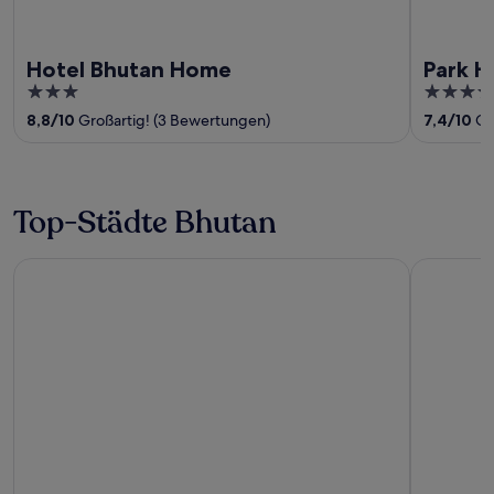
Hotel Bhutan Home
Park H
3
3.5
out
out
8,8
/
10
Großartig! (3 Bewertungen)
7,4
/
10
Gu
of
of
5
5
Top-Städte Bhutan
Paro
Thimphu