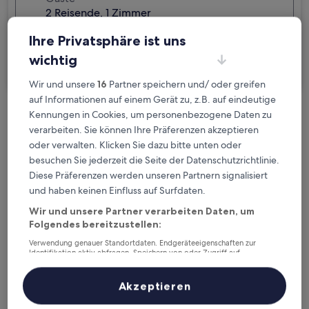
2 Reisende, 1 Zimmer
Ich reise geschäftlich
Ihre Privatsphäre ist uns
wichtig
Suchen
Wir und unsere
16
Partner speichern und/ oder greifen
auf Informationen auf einem Gerät zu, z.B. auf eindeutige
Kennungen in Cookies, um personenbezogene Daten zu
Kostenlose Stornierung bei
verarbeiten. Sie können Ihre Präferenzen akzeptieren
Planänderungen
oder verwalten. Klicken Sie dazu bitte unten oder
besuchen Sie jederzeit die Seite der Datenschutzrichtlinie.
Verdiene Prämien für jede
Diese Präferenzen werden unseren Partnern signalisiert
wahrgenommene Übernachtung
und haben keinen Einfluss auf Surfdaten.
Wir und unsere Partner verarbeiten Daten, um
Folgendes bereitzustellen:
Mehr sparen mit Preisen für Mitglieder
Verwendung genauer Standortdaten. Endgeräteeigenschaften zur
Identifikation aktiv abfragen. Speichern von oder Zugriff auf
Informationen auf einem Endgerät. Personalisierte Werbung und
Inhalte, Messung von Werbeleistung und der Performance von Inhalten,
Überprüfe die Preise für diese Daten
Zielgruppenforschung sowie Entwicklung und Verbesserung von
Akzeptieren
Angeboten.
Liste der Partner (Lieferanten)