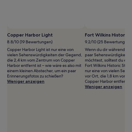
Copper Harbor Light
Fort Wilkins Historic 
8.8/10 (19 Bewertungen)
9.2/10 (25 Bewertungen)
Copper Harbor Light ist nur eine von
Wenn du dir während dein
vielen Sehenswürdigkeiten der Gegend,
paar Sehenswürdigkeite
die 2,4 km vom Zentrum von Copper
möchtest, solltest du ein
Harbor entfernt ist – wie wäre es also mit
Fort Wilkins Historic Stat
einem kleinen Abstecher, um ein paar
nur eine von vielen Sehe
Erinnerungsfotos zu schießen?
vor Ort, die 1,8 km vom Z
Weniger anzeigen
Copper Harbor entfernt li
Weniger anzeigen