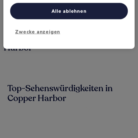
Heute
Morgen
6. Aug. - 7. Aug.
7. Aug. - 8. Aug.
Alle ablehnen
Dieses Wochenende
Nächstes Wochenende
7. Aug. - 9. Aug.
14. Aug. - 16. Aug.
Zwecke anzeigen
Hotels mit Parkplatz in Copper
Harbor
Top-Sehenswürdigkeiten in
Copper Harbor