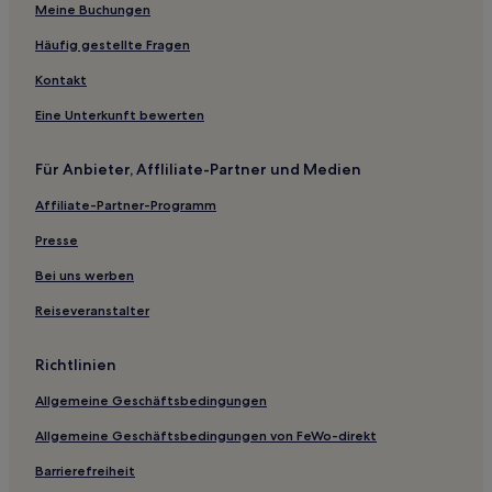
Meine Buchungen
Cooks Hotels
Wakefield Hotels
Häufig gestellte Fragen
Hotels nahe Rapid River Ski Trail
Kontakt
Kenton Hotels
Eine Unterkunft bewerten
Hotels nahe Tower of History
Für Anbieter, Affliliate-Partner und Medien
Whitefish Point Hotels
Affiliate-Partner-Programm
Hotels nahe Pickle Barrel House Museum
Presse
Hotels nahe Mount Arvon
Hotels nahe Whitefish Point Light
Bei uns werben
Hotels nahe Superior Dome
Reiseveranstalter
Whitney Hotels
Richtlinien
Mackinac County: Hotels
Allgemeine Geschäftsbedingungen
Emerson Hotels
Allgemeine Geschäftsbedingungen von FeWo-direkt
Vail Hotels
Barrierefreiheit
Michigamme Hotels