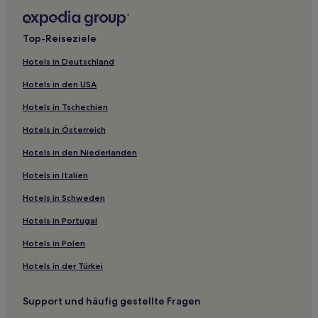
Hotels nahe Golfplatz Sweetgrass
Hotels nahe Kings Club Casino
Top-Reiseziele
Gay Hotels
Hotels in Deutschland
Hotels nahe Fishermans Island State Park
Hotels in den USA
Hotels nahe Lake Superior Trail
Hotels in Tschechien
White City Hotels
Hotels in Österreich
Newberry Hotels
Hotels in den Niederlanden
Sleepy Hollow Hotels
Hotels in Italien
Strongs Hotels
Hotels nahe Alberta Village Museum
Hotels in Schweden
Rock Hotels
Hotels in Portugal
Hotels nahe Arch Rock
Hotels in Polen
Caspian Hotels
Hotels in der Türkei
Alberta Hotels
Support und häufig gestellte Fragen
Ramsay Hotels