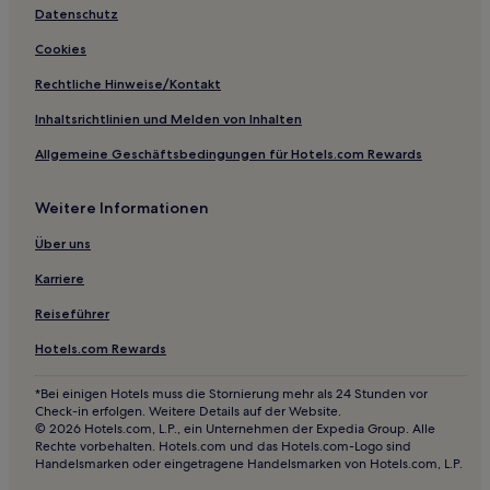
Eben Junction Hotels
Datenschutz
Deer Park Hotels
Cookies
Parker Hotels
Rechtliche Hinweise/Kontakt
Simmons Hotels
Inhaltsrichtlinien und Melden von Inhalten
Vulcan Hotels
Allgemeine Geschäftsbedingungen für Hotels.com Rewards
Amasa Hotels
Weitere Informationen
Bergland Hotels
Hotels nahe Nahma Marsh Trail
Über uns
Mass City Hotels
Karriere
Phoenix Hotels
Reiseführer
Hotels nahe Skigebiet Porcupine Mountains
Hotels.com Rewards
Hotels nahe Eben Ice Caves and Canyon Falls & Gorge
*Bei einigen Hotels muss die Stornierung mehr als 24 Stunden vor
Hotels nahe Michigamme Roadside Park
Check-in erfolgen. Weitere Details auf der Website.
© 2026 Hotels.com, L.P., ein Unternehmen der Expedia Group. Alle
Hotels nahe Miners Beach
Rechte vorbehalten. Hotels.com und das Hotels.com-Logo sind
Handelsmarken oder eingetragene Handelsmarken von Hotels.com, L.P.
2-Sterne-Hotels in Mackinac Island