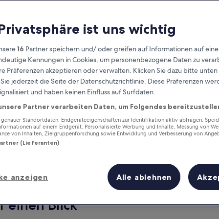
 Privatsphäre ist uns wichtig
nsere
16
Partner speichern und/ oder greifen auf Informationen auf ein
eindeutige Kennungen in Cookies, um personenbezogene Daten zu verarb
e Präferenzen akzeptieren oder verwalten. Klicken Sie dazu bitte unten
ie jederzeit die Seite der Datenschutzrichtlinie. Diese Präferenzen we
ignalisiert und haben keinen Einfluss auf Surfdaten.
unsere Partner verarbeiten Daten, um Folgendes bereitzustelle
Verdiene Prämien für jede
wahrgenommene Übernachtung
enauer Standortdaten. Endgeräteeigenschaften zur Identifikation aktiv abfragen. Spei
Informationen auf einem Endgerät. Personalisierte Werbung und Inhalte, Messung von We
ance von Inhalten, Zielgruppenforschung sowie Entwicklung und Verbesserung von Ange
Partner (Lieferanten)
ke anzeigen
Alle ablehnen
Akze
Morgen
Dieses Wochenende
7. Aug. - 8. Aug.
7. Aug. - 9. Aug.
f einen Blick