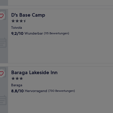
D's Base Camp
D's Base Camp
3.5-
Sterne-
Toivola
Unterkunft
9.2
9,2/10
Wunderbar
(115 Bewertungen)
von
10,
Wunderbar,
(115
Bewertungen)
Baraga Lakeside Inn
Baraga Lakeside Inn
3.0-
Sterne-
Baraga
Unterkunft
8.8
8,8/10
Hervorragend
(730 Bewertungen)
von
10,
Hervorragend,
(730