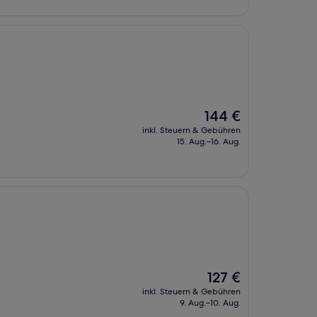
Der
144 €
Preis
inkl. Steuern & Gebühren
beträgt
15. Aug.–16. Aug.
144 €
Der
127 €
Preis
inkl. Steuern & Gebühren
beträgt
9. Aug.–10. Aug.
127 €