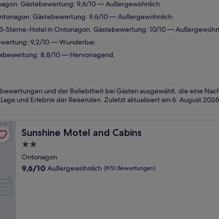
nagon. Gästebewertung: 9,6/10 — Außergewöhnlich.
Ontonagon. Gästebewertung: 9,6/10 — Außergewöhnlich.
-Sterne-Hotel in Ontonagon. Gästebewertung: 10/10 — Außergewöhnl
bewertung: 9,2/10 — Wunderbar.
tebewertung: 8,8/10 — Hervorragend.
bewertungen und der Beliebtheit bei Gästen ausgewählt, die eine Nach
Lage und Erlebnis der Reisenden. Zuletzt aktualisiert am
6. August 2026
Sunshine Motel and Cabins
Sunshine Motel and Cabins
2.0-
Sterne-
Ontonagon
Unterkunft
9.6
9,6/10
Außergewöhnlich
(870 Bewertungen)
von
10,
Außergewöhnlich,
(870
Bewertungen)