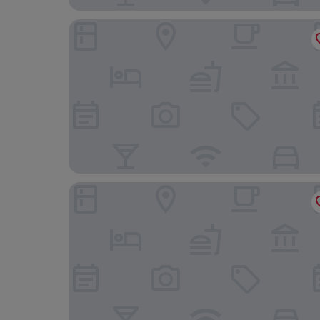
Scott's Superior Inn and Cabins
17 Mi to Porkies: Getaway Steps to Beach & Main