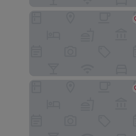
D's Base Camp
Baraga Lakeside Inn