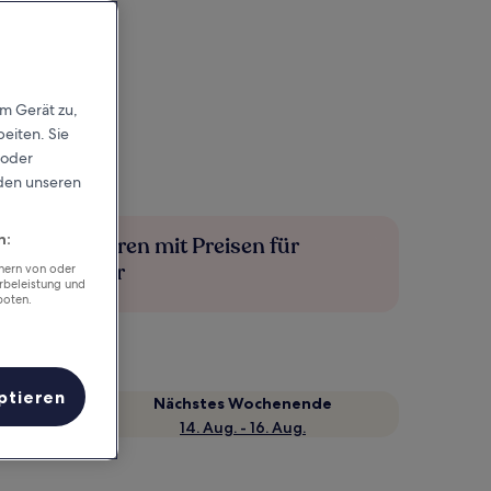
em Gerät zu,
eiten. Sie
 oder
rden unseren
n:
Mehr sparen mit Preisen für
Mitglieder
chern von oder
rbeleistung und
boten.
ptieren
Nächstes Wochenende
14. Aug. - 16. Aug.