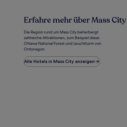
den
letzten
24 Stunden
für
Erfahre mehr über Mass City
einen
Aufenthalt
Die Region rund um Mass City beherbergt
mit
1 Übernachtung
zahlreiche Attraktionen, zum Beispiel diese:
von
Ottawa National Forest und Leuchtturm von
2 Erwachsenen
Ontonagon.
gefunden
wurde.
Alle Hotels in Mass City anzeigen
Preise
und
Verfügbarkeiten
können
sich
ändern.
Es
können
zusätzliche
Bedingungen
gelten.