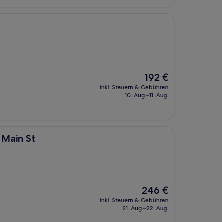
Der
192 €
Preis
inkl. Steuern & Gebühren
beträgt
10. Aug.–11. Aug.
192 €
 Main St
Der
246 €
Preis
inkl. Steuern & Gebühren
beträgt
21. Aug.–22. Aug.
246 €