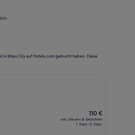
ich.
t in Mass City auf Hotels.com gebucht haben. Diese
.
Der
110 €
Preis
inkl. Steuern & Gebühren
beträgt
1. Sept.–2. Sept.
110 €