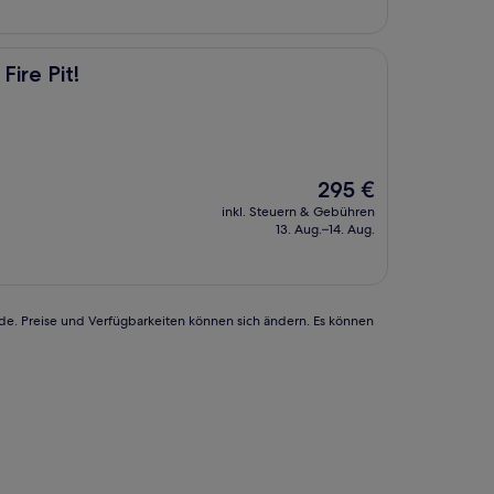
ire Pit!
Der
295 €
Preis
inkl. Steuern & Gebühren
beträgt
13. Aug.–14. Aug.
295 €
rde. Preise und Verfügbarkeiten können sich ändern. Es können