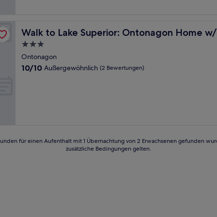
Bewertungen)
Pit!
Walk to Lake Superior: Ontonagon Home w/ Fire Pit!
Walk to Lake Superior: Ontonagon Home w/ F
3.0-
Sterne-
Ontonagon
Unterkunft
10.0
10/10
Außergewöhnlich
(2 Bewertungen)
von
10,
Außergewöhnlich,
(2
Bewertungen)
24 Stunden für einen Aufenthalt mit 1 Übernachtung von 2 Erwachsenen gefunden wu
zusätzliche Bedingungen gelten.