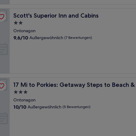
Scott's Superior Inn and Cabins
Scott's Superior Inn and Cabins
2.0-
Sterne-
Ontonagon
Unterkunft
9.6
9,6/10
Außergewöhnlich
(7 Bewertungen)
von
10,
Außergewöhnlich,
(7
Bewertungen)
 St
17 Mi to Porkies: Getaway Steps to Beach & Main St
17 Mi to Porkies: Getaway Steps to Beach &
3.0-
Sterne-
Ontonagon
Unterkunft
10.0
10/10
Außergewöhnlich
(5 Bewertungen)
von
10,
Außergewöhnlich,
(5
Bewertungen)