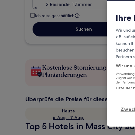
2 Reisende, 1 Zimmer
Ihre
Ich reise geschäftlich
Suchen
Wir und u
z.B. auf 
können Ihr
besuchen S
Partnern s
Wir und 
Kostenlose Stornierung bei
Planänderungen
Verwendung g
Zugriff auf 
der Perform
Liste der 
Überprüfe die Preise für diese Daten
Zwec
Heute
6. Aug. - 7. Aug.
Top 5 Hotels in Mass City au