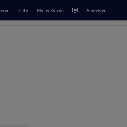
ieren
Hilfe
Meine Reisen
Anmelden