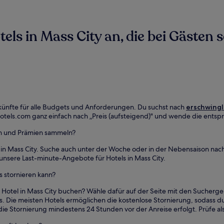
ls in Mass City an, die bei Gästen s
terkünfte für alle Budgets und Anforderungen. Du suchst nach
erschwingl
otels.com ganz einfach nach „Preis (aufsteigend)" und wende die entspr
den und Prämien sammeln?
 in Mass City. Suche auch unter der Woche oder in der Nebensaison nac
 unsere Last-minute-Angebote für Hotels in Mass City.
s stornieren kann?
 Hotel in Mass City buchen? Wähle dafür auf der Seite mit den Sucherg
us. Die meisten Hotels ermöglichen die kostenlose Stornierung, sodass du
ass die Stornierung mindestens 24 Stunden vor der Anreise erfolgt. Prüfe