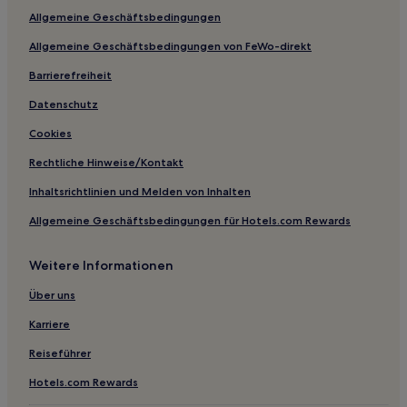
Allgemeine Geschäftsbedingungen
Cooks Hotels
Allgemeine Geschäftsbedingungen von FeWo-direkt
Hotels nahe Tower of History
Whitefish Point Hotels
Barrierefreiheit
Hotels nahe Pickle Barrel House Museum
Datenschutz
Hotels nahe Whitefish Point Light
Cookies
Mackinac County: Hotels
Rechtliche Hinweise/Kontakt
Emerson Hotels
Inhaltsrichtlinien und Melden von Inhalten
Vail Hotels
Allgemeine Geschäftsbedingungen für Hotels.com Rewards
Eben Junction Hotels
Weitere Informationen
Deer Park Hotels
Van Hotels
Über uns
Simmons Hotels
Karriere
Hotels nahe Nahma Marsh Trail
Reiseführer
Afton Hotels
Hotels.com Rewards
Hotels nahe Eben Ice Caves and Canyon Falls & Gorge