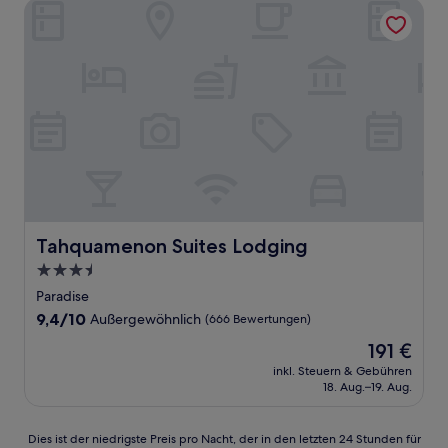
Tahquamenon Suites Lodging
Tahquamenon Suites Lodging
Tahquamenon Suites Lodging
3.5-
Sterne-
Paradise
Unterkunft
9.4
9,4/10
Außergewöhnlich
(666 Bewertungen)
von
Der
191 €
10,
Preis
Außergewöhnlich,
inkl. Steuern & Gebühren
beträgt
18. Aug.–19. Aug.
(666
191 €
Bewertungen)
Dies
Dies ist der niedrigste Preis pro Nacht, der in den letzten 24 Stunden für