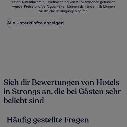
einen Aufenthalt mit 1 Übernachtung von 2 Erwachsenen gefunden
ist
wurde. Preise und Verfügbarkeiten können sich ändern. Es können
der
zusätzliche Bedingungen gelten.
niedrigste
Preis
Alle Unterkünfte anzeigen
pro
Nacht,
der
in
den
letzten
24 Stunden
für
einen
Aufenthalt
mit
1 Übernachtung
Sieh dir Bewertungen von Hotels
von
in Strongs an, die bei Gästen sehr
2 Erwachsenen
gefunden
beliebt sind
wurde.
Preise
und
Verfügbarkeiten
Häufig gestellte Fragen
können
sich