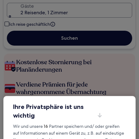
Gäste
2 Reisende, 1 Zimmer
Ich reise geschäftlich
Suchen
Kostenlose Stornierung bei
Planänderungen
Verdiene Prämien für jede
wahrgenommene Übernachtung
Ihre Privatsphäre ist uns
Mehr sparen mit Preisen für Mitglieder
wichtig
Wir und unsere
16
Partner speichern und/ oder greifen
auf Informationen auf einem Gerät zu, z.B. auf eindeutige
Überprüfe die Preise für diese Daten