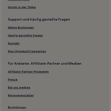
Haustierfreundliche in Mackinaw City
Hotels in der Türkei
Business in Mackinaw City
Support und häufig gestellte Fragen
Hotels mit inbegriffenem Frühstück in Mackinaw City
Strand nahe Clinch Park
Meine Buchungen
Golf nahe Clinch Park
Häufig gestellte Fragen
Hotels nahe Kings Club Casino
Kontakt
Hotels nahe Fishermans Island State Park
Eine Unterkunft bewerten
Tower Hotels
Für Anbieter, Affliliate-Partner und Medien
Newberry Hotels
Affiliate-Partner-Programm
Hotels nahe Naturschutzgebiet Williams
Petoskey Hotels
Presse
Leelanau County: Hotels
Bei uns werben
Miami Beach Hotels
Reiseveranstalter
Hotels nahe Bay Harbor Golf Club
Richtlinien
Hotels nahe Arch Rock