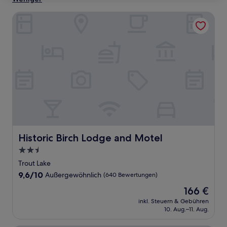
Historic Birch Lodge and Motel
Historic Birch Lodge and Motel
Historic Birch Lodge and Motel
2.5-
Sterne-
Trout Lake
Unterkunft
9.6
9,6/10
Außergewöhnlich
(640 Bewertungen)
von
Der
166 €
10,
Preis
Außergewöhnlich,
inkl. Steuern & Gebühren
beträgt
10. Aug.–11. Aug.
(640
166 €
Bewertungen)