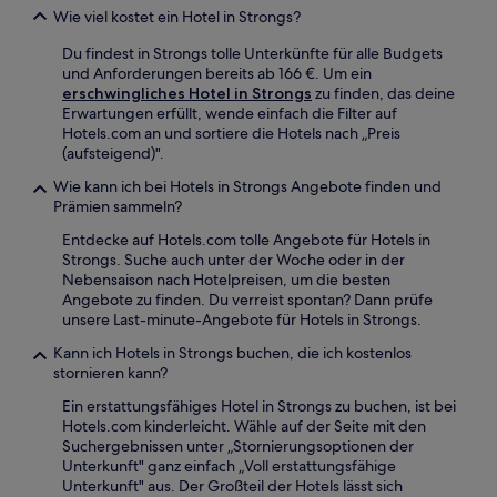
ändern.
Wie viel kostet ein Hotel in Strongs?
Es
können
Du findest in Strongs tolle Unterkünfte für alle Budgets
zusätzliche
und Anforderungen bereits ab 166 €. Um ein
Bedingungen
erschwingliches Hotel in Strongs
zu finden, das deine
gelten.
Erwartungen erfüllt, wende einfach die Filter auf
Hotels.com an und sortiere die Hotels nach „Preis
(aufsteigend)".
Wie kann ich bei Hotels in Strongs Angebote finden und
Prämien sammeln?
Entdecke auf Hotels.com tolle Angebote für Hotels in
Strongs. Suche auch unter der Woche oder in der
Nebensaison nach Hotelpreisen, um die besten
Angebote zu finden. Du verreist spontan? Dann prüfe
unsere Last-minute-Angebote für Hotels in Strongs.
Kann ich Hotels in Strongs buchen, die ich kostenlos
stornieren kann?
Ein erstattungsfähiges Hotel in Strongs zu buchen, ist bei
Hotels.com kinderleicht. Wähle auf der Seite mit den
Suchergebnissen unter „Stornierungsoptionen der
Unterkunft" ganz einfach „Voll erstattungsfähige
Unterkunft" aus. Der Großteil der Hotels lässt sich