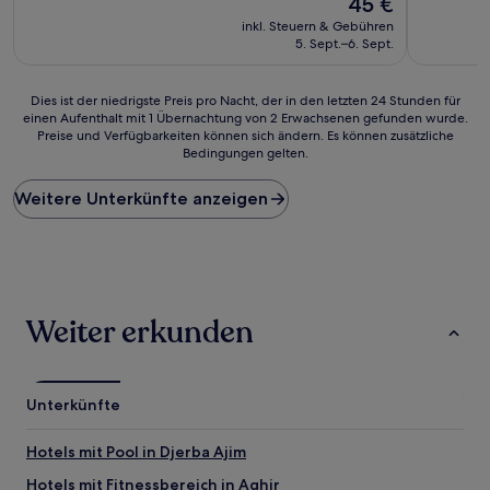
45 €
10,
10,
Preis
(59
(6
inkl. Steuern & Gebühren
beträgt
Bewertungen)
Bewertun
5. Sept.–6. Sept.
45 €
Dies
Dies ist der niedrigste Preis pro Nacht, der in den letzten 24 Stunden für
einen Aufenthalt mit 1 Übernachtung von 2 Erwachsenen gefunden wurde.
ist
Preise und Verfügbarkeiten können sich ändern. Es können zusätzliche
der
Bedingungen gelten.
niedrigste
Preis
Weitere Unterkünfte anzeigen
pro
Nacht,
der
in
den
letzten
24 Stunden
Weiter erkunden
für
einen
Aufenthalt
mit
Unterkünfte
1 Übernachtung
von
Hotels mit Pool in Djerba Ajim
2 Erwachsenen
gefunden
Hotels mit Fitnessbereich in Aghir