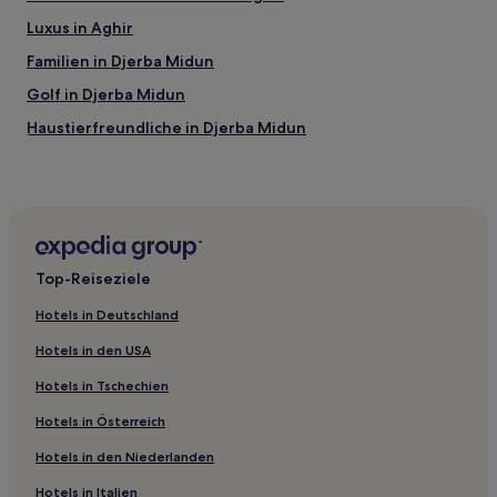
wurde.
Preise
Luxus in Aghir
und
Familien in Djerba Midun
Verfügbarkeiten
können
Golf in Djerba Midun
sich
ändern.
Haustierfreundliche in Djerba Midun
Es
Business in Zarzis
können
zusätzliche
Haustierfreundliche in Zarzis
Bedingungen
gelten.
Luxus in Zarzis
Familien in Zarzis
Top-Reiseziele
Hotels mit Fitnessbereich in Zarzis
Hotels in Deutschland
Hotels mit inbegriffenem Frühstück in Zarzis
Hotels in den USA
Hotels mit Parkplatz in Zarzis
Hotels in Tschechien
Hotels mit Wellnessbereich in Zarzis
Hotels in Österreich
Strand in Zarzis
Hotels in den Niederlanden
Hotels mit Pool in Djerba – Midoun
Familien in Djerba – Midoun
Hotels in Italien