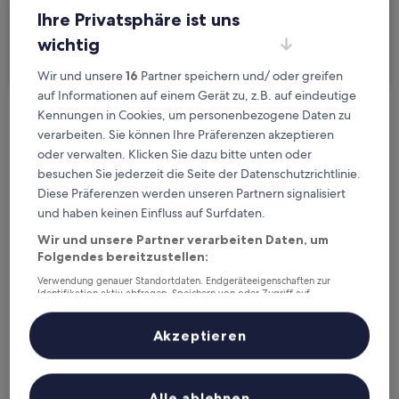
Ihre Privatsphäre ist uns
Ich reise geschäftlich
wichtig
Suchen
Wir und unsere
16
Partner speichern und/ oder greifen
auf Informationen auf einem Gerät zu, z.B. auf eindeutige
Kennungen in Cookies, um personenbezogene Daten zu
Kostenlose Stornierung bei
verarbeiten. Sie können Ihre Präferenzen akzeptieren
Planänderungen
oder verwalten. Klicken Sie dazu bitte unten oder
besuchen Sie jederzeit die Seite der Datenschutzrichtlinie.
Verdiene Prämien für jede
Diese Präferenzen werden unseren Partnern signalisiert
wahrgenommene Übernachtung
und haben keinen Einfluss auf Surfdaten.
Wir und unsere Partner verarbeiten Daten, um
Folgendes bereitzustellen:
Mehr sparen mit Preisen für Mitglieder
Verwendung genauer Standortdaten. Endgeräteeigenschaften zur
Identifikation aktiv abfragen. Speichern von oder Zugriff auf
Informationen auf einem Endgerät. Personalisierte Werbung und
Inhalte, Messung von Werbeleistung und der Performance von Inhalten,
Zielgruppenforschung sowie Entwicklung und Verbesserung von
Akzeptieren
Überprüfe die Preise für diese Daten
Angeboten.
Liste der Partner (Lieferanten)
Heute
Morgen
6. Aug. - 7. Aug.
7. Aug. - 8. Aug.
Alle ablehnen