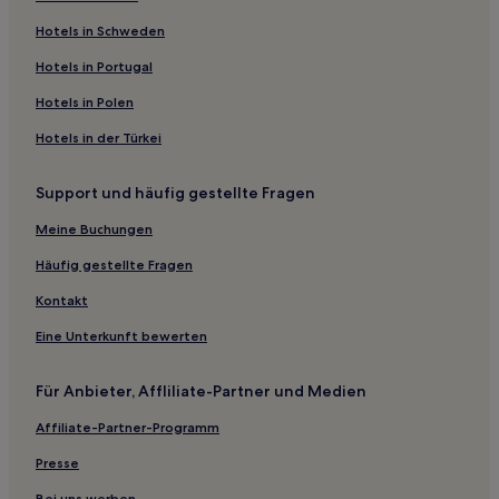
Hotels mit Parkplatz in Djerba – Midoun
Hotels in Schweden
Familien in Mezraia
Hotels in Portugal
Haustierfreundliche in Mezraia
Hotels in Polen
Familien in Triffa
Hotels in der Türkei
Hotels mit inbegriffenem Frühstück in Houmt Souk
Support und häufig gestellte Fragen
Hotels mit Pool in Sangho
Familien in Sangho
Meine Buchungen
Al Maqārisah Hotels
Häufig gestellte Fragen
Jurf al Qanţarah Hotels
Kontakt
Hotels nahe Djerba Explore Park
Eine Unterkunft bewerten
Djerba Midun Hotels
Für Anbieter, Affliliate-Partner und Medien
Hotels nahe Ghazi Mustapha Festung
Affiliate-Partner-Programm
Hotels nahe Libyscher Markt
Terhalla Hotels
Presse
Djerba – Midoun: Hotels
Bei uns werben