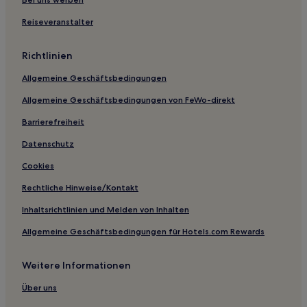
Fahmine Hotels
Reiseveranstalter
Hotels nahe Al-Ghriba-Synagoge
Richtlinien
Houmt Souk: Hotels
Allgemeine Geschäftsbedingungen
Hotels nahe Djerba Golf Club
Allgemeine Geschäftsbedingungen von FeWo-direkt
Zarzis Hotels
Hotels nahe Djerbahood
Barrierefreiheit
Mezraia Hotels
Datenschutz
Hotel-Resorts in Djerba Midun
Cookies
4-Sterne-Hotels in Mezraia
Rechtliche Hinweise/Kontakt
4-Sterne-Hotels in Zarzis
Inhaltsrichtlinien und Melden von Inhalten
3-Sterne-Hotels in Zarzis
Allgemeine Geschäftsbedingungen für Hotels.com Rewards
3-Sterne-Hotels in Aghir
Weitere Informationen
3-Sterne-Hotels in Houmt Souk
3-Sterne-Hotels in Djerba Ajim
Über uns