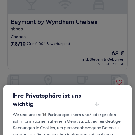
Baymont by Wyndham Chelsea
Baymont by Wyndham Chelsea
2.5-
Sterne-
Chelsea
Unterkunft
7.8
7,8/10
Gut
(1.004 Bewertungen)
von
Der
68 €
10,
Preis
Gut,
inkl. Steuern & Gebühren
beträgt
6. Sept.–7. Sept.
(1.004
68 €
Bewertungen)
Hampton Inn & Suites Howell
Ihre Privatsphäre ist uns
wichtig
Wir und unsere
16
Partner speichern und/ oder greifen
auf Informationen auf einem Gerät zu, z.B. auf eindeutige
Kennungen in Cookies, um personenbezogene Daten zu
verarbeiten. Sie können Ihre Präferenzen akzeptieren