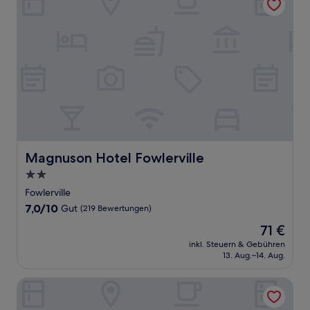
Magnuson Hotel Fowlerville
Magnuson Hotel Fowlerville
2.0-
Sterne-
Fowlerville
Unterkunft
7.0
7,0/10
Gut
(219 Bewertungen)
von
Der
71 €
10,
Preis
Gut,
inkl. Steuern & Gebühren
beträgt
13. Aug.–14. Aug.
(219
71 €
Bewertungen)
Microtel Inn & Suites by Wyndham Ann Arbor