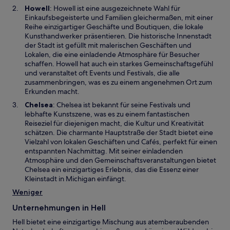
n
W
Howell
: Howell ist eine ausgezeichnete Wahl für
e
i
Einkaufsbegeisterte und Familien gleichermaßen, mit einer
u
r
Reihe einzigartiger Geschäfte und Boutiquen, die lokale
e
d
Kunsthandwerker präsentieren. Die historische Innenstadt
n
i
der Stadt ist gefüllt mit malerischen Geschäften und
F
n
Lokalen, die eine einladende Atmosphäre für Besucher
e
e
schaffen. Howell hat auch ein starkes Gemeinschaftsgefühl
n
i
und veranstaltet oft Events und Festivals, die alle
s
n
zusammenbringen, was es zu einem angenehmen Ort zum
t
e
Erkunden macht.
e
m
W
Chelsea
: Chelsea ist bekannt für seine Festivals und
r
n
i
lebhafte Kunstszene, was es zu einem fantastischen
g
e
r
Reiseziel für diejenigen macht, die Kultur und Kreativität
e
u
d
schätzen. Die charmante Hauptstraße der Stadt bietet eine
ö
e
i
Vielzahl von lokalen Geschäften und Cafés, perfekt für einen
f
n
n
entspannten Nachmittag. Mit seiner einladenden
f
F
e
Atmosphäre und den Gemeinschaftsveranstaltungen bietet
n
e
i
Chelsea ein einzigartiges Erlebnis, das die Essenz einer
e
n
n
Kleinstadt in Michigan einfängt.
t
s
e
Weniger
t
m
e
n
Unternehmungen in Hell
r
e
g
Hell bietet eine einzigartige Mischung aus atemberaubenden
u
e