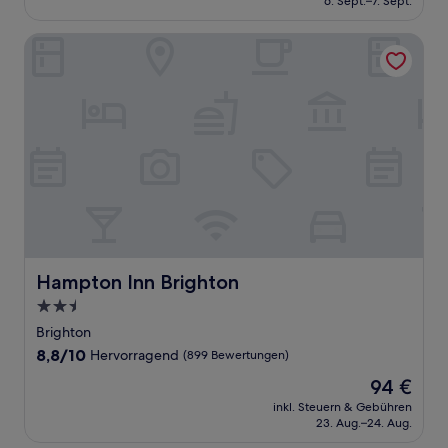
6. Sept.–7. Sept.
(1.004
53 €
Bewertungen)
Hampton Inn Brighton
Hampton Inn Brighton
Hampton Inn Brighton
2.5-
Sterne-
Brighton
Unterkunft
8.8
8,8/10
Hervorragend
(899 Bewertungen)
von
Der
94 €
10,
Preis
Hervorragend,
inkl. Steuern & Gebühren
beträgt
23. Aug.–24. Aug.
(899
94 €
Bewertungen)