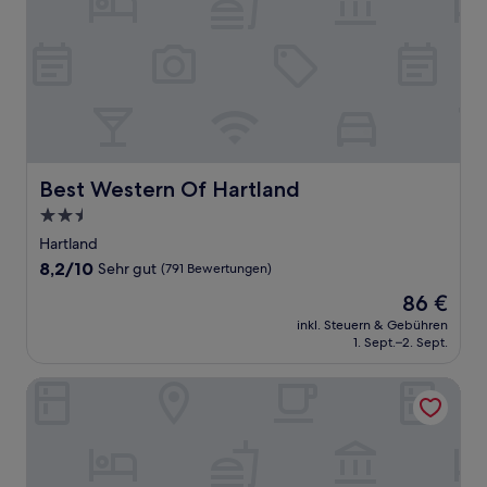
Best Western Of Hartland
Best Western Of Hartland
2.5-
Sterne-
Hartland
Unterkunft
8.2
8,2/10
Sehr gut
(791 Bewertungen)
von
Der
86 €
10,
Preis
Sehr
inkl. Steuern & Gebühren
beträgt
1. Sept.–2. Sept.
gut,
86 €
(791
Bewertungen)
Grand Howell Inn