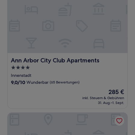
Ann Arbor City Club Apartments
Ann Arbor City Club Apartments
4.0-
Sterne-
Innenstadt
Unterkunft
9.0
9,0/10
Wunderbar
(65 Bewertungen)
von
Der
285 €
10,
Preis
Wunderbar,
inkl. Steuern & Gebühren
beträgt
31. Aug.–1. Sept.
(65
285 €
Bewertungen)
Best Western Of Hartland