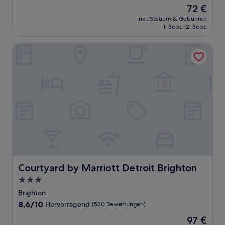
von
Der
72 €
10,
Preis
Gut,
inkl. Steuern & Gebühren
beträgt
1. Sept.–2. Sept.
(1.529
72 €
Bewertungen)
Courtyard by Marriott Detroit Brighton
Courtyard by Marriott Detroit Brighton
Courtyard by Marriott Detroit Brighton
3.0-
Sterne-
Brighton
Unterkunft
8.6
8,6/10
Hervorragend
(530 Bewertungen)
von
Der
97 €
10,