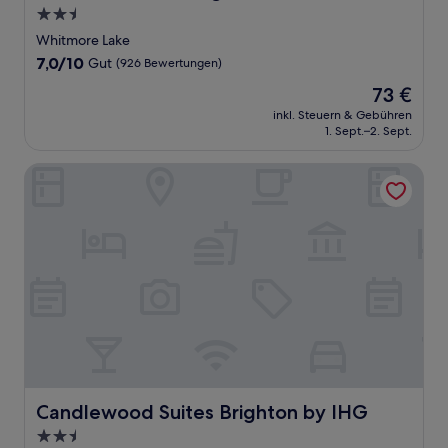
2.5-
Sterne-
Whitmore Lake
Unterkunft
7.0
7,0/10
Gut
(926 Bewertungen)
von
Der
73 €
10,
Preis
Gut,
inkl. Steuern & Gebühren
beträgt
1. Sept.–2. Sept.
(926
73 €
Bewertungen)
Candlewood Suites Brighton by IHG
Candlewood Suites Brighton by IHG
Candlewood Suites Brighton by IHG
2.5-