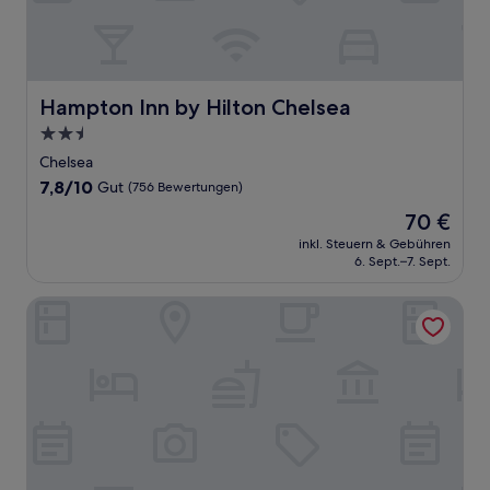
Hampton Inn by Hilton Chelsea
Hampton Inn by Hilton Chelsea
2.5-
Sterne-
Chelsea
Unterkunft
7.8
7,8/10
Gut
(756 Bewertungen)
von
Der
70 €
10,
Preis
Gut,
inkl. Steuern & Gebühren
beträgt
6. Sept.–7. Sept.
(756
70 €
Bewertungen)
Baymont by Wyndham Chelsea