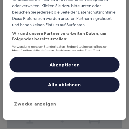
oder verwalten. Klicken Sie dazu bitte unten oder
Hampton Inn & Suites Howell
besuchen Sie jederzeit die Seite der Datenschutzrichtlinie.
Hampton Inn & Suites Howell
Diese Präferenzen werden unseren Partnern signalisiert
2.5-
und haben keinen Einfluss auf Surfdaten.
Sterne-
Howell
Unterkunft
Wir und unsere Partner verarbeiten Daten, um
9.6
9,6/10
Außergewöhnlich
(466 Bewertungen)
von
Folgendes bereitzustellen:
Der
86 €
10,
Verwendung genauer Standortdaten. Endgeräteeigenschaften zur
Preis
Außergewöhnlich,
inkl. Steuern & Gebühren
Identifikation aktiv abfragen. Speichern von oder Zugriff auf
beträgt
1. Sept.–2. Sept.
(466
Informationen auf einem Endgerät. Personalisierte Werbung und
86 €
Inhalte, Messung von Werbeleistung und der Performance von Inhalten,
Bewertungen)
Zielgruppenforschung sowie Entwicklung und Verbesserung von
Akzeptieren
Holiday Inn Express & Suites Brighton South - US 23 by IH
Angeboten.
Liste der Partner (Lieferanten)
Alle ablehnen
Zwecke anzeigen