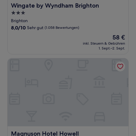
Wingate by Wyndham Brighton
Wingate by Wyndham Brighton
3.0-
Sterne-
Brighton
Unterkunft
8.0
8,0/10
Sehr gut
(1.058 Bewertungen)
von
Der
58 €
10,
Preis
Sehr
inkl. Steuern & Gebühren
beträgt
1. Sept.–2. Sept.
gut,
58 €
(1.058
Bewertungen)
Magnuson Hotel Howell
Magnuson Hotel Howell
Magnuson Hotel Howell