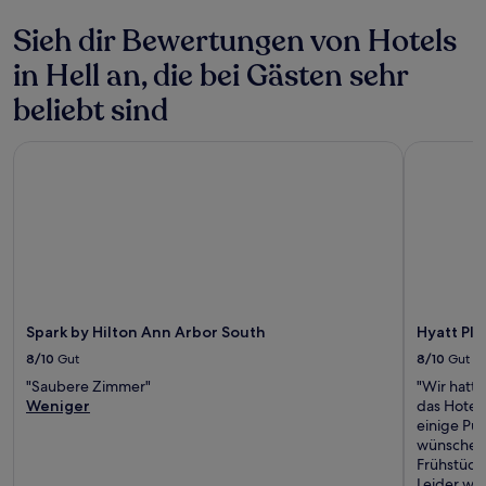
gelten.
Sieh dir Bewertungen von Hotels
in Hell an, die bei Gästen sehr
beliebt sind
Spark by Hilton Ann Arbor South
Hyatt Pla
Spark by Hilton Ann Arbor South
Hyatt Pl
8/10
Gut
8/10
Gut
"Saubere Zimmer"
"Wir hatt
Weniger
das Hotel 
einige Pu
wünschen 
Frühstück 
Leider wir