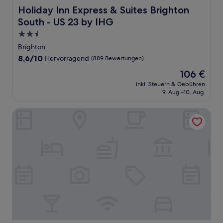
Holiday Inn Express & Suites Brighton South - US 23 by 
Holiday Inn Express & Suites Brighton
South - US 23 by IHG
2.5-
Sterne-
Brighton
Unterkunft
8.6
8,6/10
Hervorragend
(889 Bewertungen)
von
Der
106 €
10,
Preis
Hervorragend,
inkl. Steuern & Gebühren
beträgt
9. Aug.–10. Aug.
(889
106 €
Bewertungen)
Wingate by Wyndham Brighton