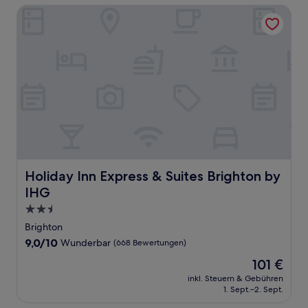
Holiday Inn Express & Suites Brighton by IHG
Holiday Inn Express & Suites Brighton by IHG
Holiday Inn Express & Suites Brighton by
IHG
2.5-
Sterne-
Brighton
Unterkunft
9.0
9,0/10
Wunderbar
(668 Bewertungen)
von
Der
101 €
10,
Preis
Wunderbar,
inkl. Steuern & Gebühren
beträgt
1. Sept.–2. Sept.
(668
101 €
Bewertungen)