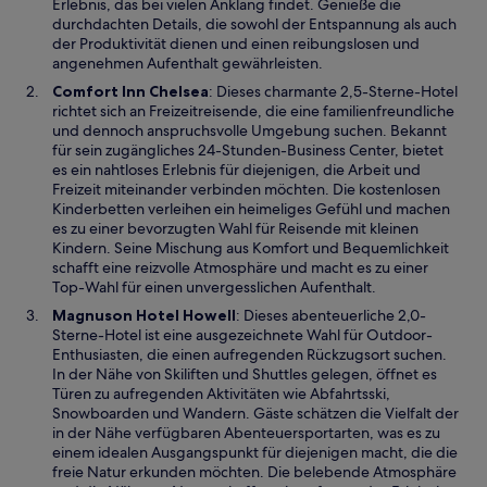
n
Erlebnis, das bei vielen Anklang findet. Genieße die
e
durchdachten Details, die sowohl der Entspannung als auch
m
der Produktivität dienen und einen reibungslosen und
n
angenehmen Aufenthalt gewährleisten.
e
W
Comfort Inn Chelsea
: Dieses charmante 2,5-Sterne-Hotel
u
i
richtet sich an Freizeitreisende, die eine familienfreundliche
e
r
und dennoch anspruchsvolle Umgebung suchen. Bekannt
n
d
für sein zugängliches 24-Stunden-Business Center, bietet
F
i
es ein nahtloses Erlebnis für diejenigen, die Arbeit und
e
n
Freizeit miteinander verbinden möchten. Die kostenlosen
n
e
Kinderbetten verleihen ein heimeliges Gefühl und machen
s
i
es zu einer bevorzugten Wahl für Reisende mit kleinen
t
n
Kindern. Seine Mischung aus Komfort und Bequemlichkeit
e
e
schafft eine reizvolle Atmosphäre und macht es zu einer
r
m
Top-Wahl für einen unvergesslichen Aufenthalt.
g
n
W
Magnuson Hotel Howell
: Dieses abenteuerliche 2,0-
e
e
i
Sterne-Hotel ist eine ausgezeichnete Wahl für Outdoor-
ö
u
r
Enthusiasten, die einen aufregenden Rückzugsort suchen.
f
e
d
In der Nähe von Skiliften und Shuttles gelegen, öffnet es
f
n
i
Türen zu aufregenden Aktivitäten wie Abfahrtsski,
n
F
n
Snowboarden und Wandern. Gäste schätzen die Vielfalt der
e
e
e
in der Nähe verfügbaren Abenteuersportarten, was es zu
t
n
i
einem idealen Ausgangspunkt für diejenigen macht, die die
s
n
freie Natur erkunden möchten. Die belebende Atmosphäre
t