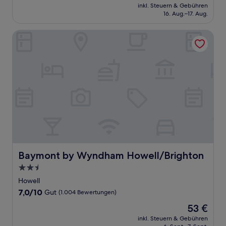
Preis
Hervorragend,
inkl. Steuern & Gebühren
beträgt
16. Aug.–17. Aug.
(530
97 €
Bewertungen)
Baymont by Wyndham Howell/Brighton
Baymont by Wyndham Howell/Brighton
Baymont by Wyndham Howell/Brighton
2.5-
Sterne-
Howell
Unterkunft
7.0
7,0/10
Gut
(1.004 Bewertungen)
von
Der
53 €
10,
Preis
Gut,
inkl. Steuern & Gebühren
beträgt