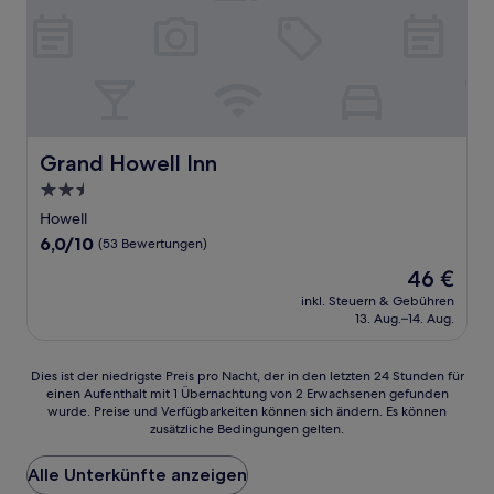
Grand Howell Inn
Grand Howell Inn
2.5-
Sterne-
Howell
Unterkunft
6.0
6,0/10
(53 Bewertungen)
von
Der
46 €
10,
Preis
(53
inkl. Steuern & Gebühren
beträgt
13. Aug.–14. Aug.
Bewertungen)
46 €
Dies
Dies ist der niedrigste Preis pro Nacht, der in den letzten 24 Stunden für
einen Aufenthalt mit 1 Übernachtung von 2 Erwachsenen gefunden
ist
wurde. Preise und Verfügbarkeiten können sich ändern. Es können
der
zusätzliche Bedingungen gelten.
niedrigste
Preis
Alle Unterkünfte anzeigen
pro