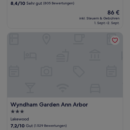
Unterkunft
8.4
8,4/10
Sehr gut
(805 Bewertungen)
von
Der
86 €
10,
Preis
Sehr
inkl. Steuern & Gebühren
beträgt
1. Sept.–2. Sept.
gut,
86 €
(805
Bewertungen)
Wyndham Garden Ann Arbor
Wyndham Garden Ann Arbor
Wyndham Garden Ann Arbor
3.0-
Sterne-
Lakewood
Unterkunft
7.2
7,2/10
Gut
(1.529 Bewertungen)