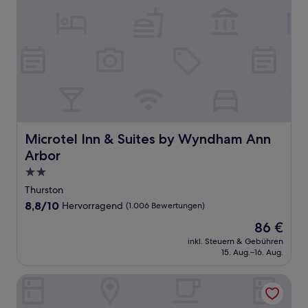
Microtel Inn & Suites by Wyndham Ann Arbor
Microtel Inn & Suites by Wyndham Ann
Arbor
2.0-
Sterne-
Thurston
Unterkunft
8.8
8,8/10
Hervorragend
(1.006 Bewertungen)
von
Der
86 €
10,
Preis
Hervorragend,
inkl. Steuern & Gebühren
beträgt
15. Aug.–16. Aug.
(1.006
86 €
Bewertungen)
Ann Arbor City Club Apartments