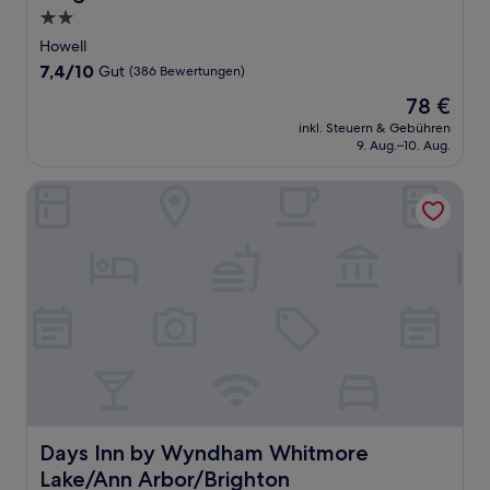
2.0-
Sterne-
Howell
Unterkunft
7.4
7,4/10
Gut
(386 Bewertungen)
von
Der
78 €
10,
Preis
Gut,
inkl. Steuern & Gebühren
beträgt
9. Aug.–10. Aug.
(386
78 €
Bewertungen)
Days Inn by Wyndham Whitmore Lake/Ann Arbor/Brighto
Days Inn by Wyndham Whitmore Lake/Ann Arbor/Bright
Days Inn by Wyndham Whitmore
Lake/Ann Arbor/Brighton