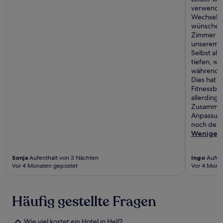
verwendet.
Wechsel z
wünschen,
Zimmer & 
unserem Z
Selbst als
tiefen, w
während si
Dies hat d
Fitnessber
allerdings
Zusammenf
Anpassung
noch deutl
Weniger
Sonja
Aufenthalt von 3 Nächten
Ingo
Aufent
Vor 4 Monaten gepostet
Vor 4 Mona
Häufig gestellte Fragen
Wie viel kostet ein Hotel in Hell?