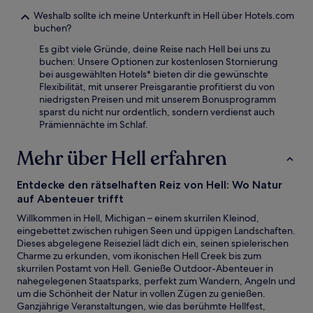
Weshalb sollte ich meine Unterkunft in Hell über Hotels.com
buchen?
Es gibt viele Gründe, deine Reise nach Hell bei uns zu
buchen: Unsere Optionen zur kostenlosen Stornierung
bei ausgewählten Hotels* bieten dir die gewünschte
Flexibilität, mit unserer Preisgarantie profitierst du von
niedrigsten Preisen und mit unserem Bonusprogramm
sparst du nicht nur ordentlich, sondern verdienst auch
Prämiennächte im Schlaf.
Mehr über Hell erfahren
Entdecke den rätselhaften Reiz von Hell: Wo Natur
auf Abenteuer trifft
Willkommen in Hell, Michigan – einem skurrilen Kleinod,
eingebettet zwischen ruhigen Seen und üppigen Landschaften.
Dieses abgelegene Reiseziel lädt dich ein, seinen spielerischen
Charme zu erkunden, vom ikonischen Hell Creek bis zum
skurrilen Postamt von Hell. Genieße Outdoor-Abenteuer in
nahegelegenen Staatsparks, perfekt zum Wandern, Angeln und
um die Schönheit der Natur in vollen Zügen zu genießen.
Ganzjährige Veranstaltungen, wie das berühmte Hellfest,