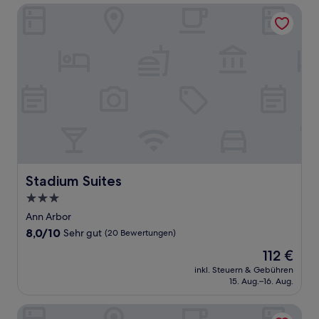
Stadium Suites
Stadium Suites
Stadium Suites
3.0-
Sterne-
Ann Arbor
Unterkunft
8.0
8,0/10
Sehr gut
(20 Bewertungen)
von
Der
112 €
10,
Preis
Sehr
inkl. Steuern & Gebühren
beträgt
15. Aug.–16. Aug.
gut,
112 €
(20
Bewertungen)
Magnuson Hotel Fowlerville