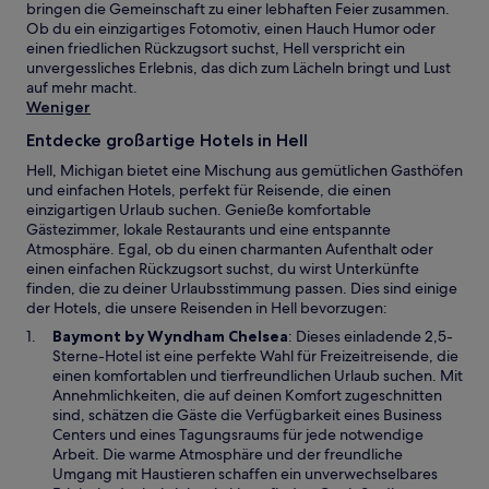
bringen die Gemeinschaft zu einer lebhaften Feier zusammen.
Ob du ein einzigartiges Fotomotiv, einen Hauch Humor oder
einen friedlichen Rückzugsort suchst, Hell verspricht ein
unvergessliches Erlebnis, das dich zum Lächeln bringt und Lust
auf mehr macht.
Weniger
Entdecke großartige Hotels in Hell
Hell, Michigan bietet eine Mischung aus gemütlichen Gasthöfen
und einfachen Hotels, perfekt für Reisende, die einen
einzigartigen Urlaub suchen. Genieße komfortable
Gästezimmer, lokale Restaurants und eine entspannte
Atmosphäre. Egal, ob du einen charmanten Aufenthalt oder
einen einfachen Rückzugsort suchst, du wirst Unterkünfte
finden, die zu deiner Urlaubsstimmung passen. Dies sind einige
der Hotels, die unsere Reisenden in Hell bevorzugen:
W
Baymont by Wyndham Chelsea
: Dieses einladende 2,5-
i
Sterne-Hotel ist eine perfekte Wahl für Freizeitreisende, die
r
einen komfortablen und tierfreundlichen Urlaub suchen. Mit
d
Annehmlichkeiten, die auf deinen Komfort zugeschnitten
i
sind, schätzen die Gäste die Verfügbarkeit eines Business
n
Centers und eines Tagungsraums für jede notwendige
e
Arbeit. Die warme Atmosphäre und der freundliche
i
Umgang mit Haustieren schaffen ein unverwechselbares