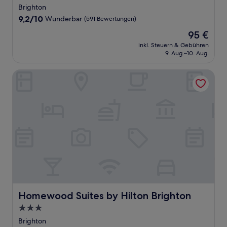
Sterne-
Brighton
Unterkunft
9.2
9,2/10
Wunderbar
(591 Bewertungen)
von
Der
95 €
10,
Preis
Wunderbar,
inkl. Steuern & Gebühren
beträgt
9. Aug.–10. Aug.
(591
95 €
Bewertungen)
Homewood Suites by Hilton Brighton
Homewood Suites by Hilton Brighton
Homewood Suites by Hilton Brighton
3.0-
Sterne-
Brighton