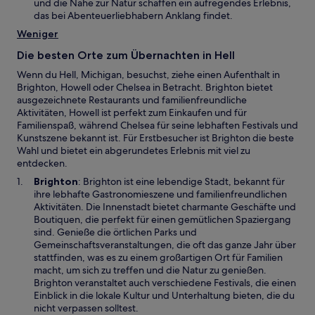
e
und die Nähe zur Natur schaffen ein aufregendes Erlebnis,
e
m
das bei Abenteuerliebhabern Anklang findet.
r
n
Weniger
g
e
e
u
Die besten Orte zum Übernachten in Hell
ö
e
f
Wenn du Hell, Michigan, besuchst, ziehe einen Aufenthalt in
n
f
Brighton, Howell oder Chelsea in Betracht. Brighton bietet
F
n
ausgezeichnete Restaurants und familienfreundliche
e
e
Aktivitäten, Howell ist perfekt zum Einkaufen und für
n
t
Familienspaß, während Chelsea für seine lebhaften Festivals und
s
Kunstszene bekannt ist. Für Erstbesucher ist Brighton die beste
t
Wahl und bietet ein abgerundetes Erlebnis mit viel zu
e
entdecken.
r
g
W
Brighton
: Brighton ist eine lebendige Stadt, bekannt für
e
i
ihre lebhafte Gastronomieszene und familienfreundlichen
ö
r
Aktivitäten. Die Innenstadt bietet charmante Geschäfte und
f
d
Boutiquen, die perfekt für einen gemütlichen Spaziergang
f
i
sind. Genieße die örtlichen Parks und
n
n
Gemeinschaftsveranstaltungen, die oft das ganze Jahr über
e
e
stattfinden, was es zu einem großartigen Ort für Familien
t
i
macht, um sich zu treffen und die Natur zu genießen.
n
Brighton veranstaltet auch verschiedene Festivals, die einen
e
Einblick in die lokale Kultur und Unterhaltung bieten, die du
m
nicht verpassen solltest.