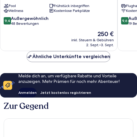
Seaside
Lefkada
Pool
Frühstück inbegriffen
Flugha
Resort
Wellness
Kostenlose Parkplätze
Koste
&
Spa
9.4
9.6
Außergewöhnlich
Auß
9,4
9,6
Lefkada
von
von
48 Bewertungen
19 B
10,
10,
Der
250 €
Außergewöhnlich,
Außerge
Preis
48
19
inkl. Steuern & Gebühren
beträgt
2. Sept.–3. Sept.
Bewertungen
Bewert
250 €
Ähnliche Unterkünfte vergleichen
Melde dich an, um verfügbare Rabatte und Vorteile
anzuzeigen. Mehr Prämien für noch mehr Abenteuer!
Anmelden
Jetzt kostenlos registrieren
Zur Gegend