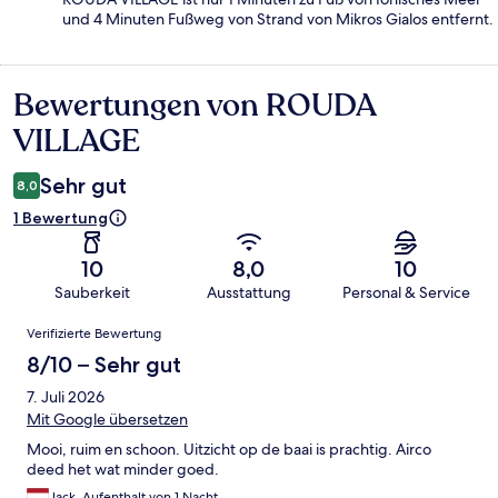
und 4 Minuten Fußweg von Strand von Mikros Gialos entfernt.
Bewertungen von ROUDA
Bewertungen
VILLAGE
Sehr gut
8,0
1 Bewertung
10
8,0
10
Sauberkeit
Ausstattung
Personal & Service
Bewertungen
Verifizierte Bewertung
8/10 – Sehr gut
7. Juli 2026
Mit Google übersetzen
Mooi, ruim en schoon. Uitzicht op de baai is prachtig. Airco
deed het wat minder goed.
Jack, Aufenthalt von 1 Nacht