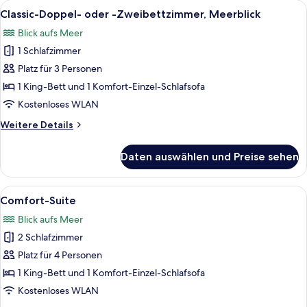
Zimmer
Alle
Ein Hotelzimmer mit zwei Betten, eine
11
Classic-Doppel- oder -Zweibettzimmer, Meerblick
Fotos
Blick aufs Meer
für
1 Schlafzimmer
Classic-
Doppel-
Platz für 3 Personen
oder
1 King-Bett und 1 Komfort-Einzel-Schlafsofa
-
Kostenloses WLAN
Zweibettzimmer,
Weitere
Weitere Details
Meerblick
Details
anzeigen
für
Daten auswählen und Preise sehen
Classic-
Doppel-
oder
Alle
Ein Schlafzimmer mit Bett, Nachttisch
8
-
Comfort-Suite
Fotos
Zweibettzimmer,
Blick aufs Meer
Meerblick
für
2 Schlafzimmer
Comfort-
Suite
Platz für 4 Personen
anzeigen
1 King-Bett und 1 Komfort-Einzel-Schlafsofa
Kostenloses WLAN