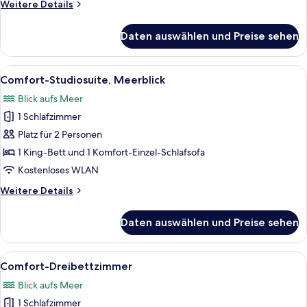
Weitere
Weitere Details
Details
für
Daten auswählen und Preise sehen
Comfort-
Suite
Alle
Ein Hotelzimmer mit Bett, Schreibtisc
17
Comfort-Studiosuite, Meerblick
Fotos
Blick aufs Meer
für
1 Schlafzimmer
Comfort-
Studiosuite,
Platz für 2 Personen
Meerblick
1 King-Bett und 1 Komfort-Einzel-Schlafsofa
anzeigen
Kostenloses WLAN
Weitere
Weitere Details
Details
für
Daten auswählen und Preise sehen
Comfort-
Studiosuite,
Meerblick
Alle
Ein Hotelzimmer mit einem großen Bett
1
Comfort-Dreibettzimmer
Fotos
Blick aufs Meer
für
1 Schlafzimmer
Comfort-