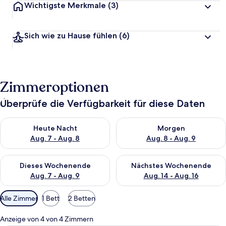
Wichtigste Merkmale
(3)
Sich wie zu Hause fühlen
(6)
Zimmeroptionen
Überprüfe die Verfügbarkeit für diese Daten
Überprüfe die Verfügbarkeit für heute Nacht, Aug. 7 - Aug. 8.
Überprüfe die Verfügbarkeit f
Heute Nacht
Morgen
Aug. 7 - Aug. 8
Aug. 8 - Aug. 9
Überprüfe die Verfügbarkeit für dieses Wochenende, Aug. 7 - 
Überprüfe die Verfügbarkeit f
Dieses Wochenende
Nächstes Wochenende
Aug. 7 - Aug. 9
Aug. 14 - Aug. 16
Verfügbare
Alle Zimmer
1 Bett
2 Betten
Filter
für
Anzeige von 4 von 4 Zimmern