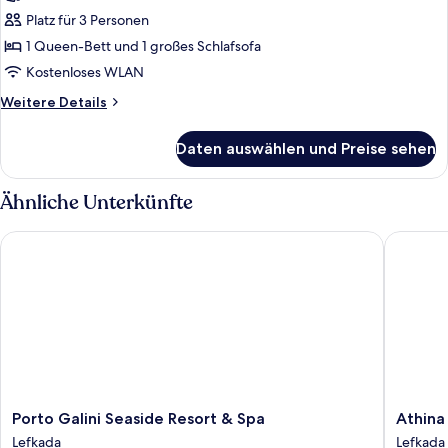
Dreibettzimmer
Platz für 3 Personen
anzeigen
1 Queen-Bett und 1 großes Schlafsofa
Kostenloses WLAN
Weitere
Weitere Details
Details
für
Daten auswählen und Preise sehen
Comfort-
Dreibettzimmer
Ähnliche Unterkünfte
Porto Galini Seaside Resort & Spa
Athina R
Porto
Athina
Porto Galini Seaside Resort & Spa
Athina
Galini
Residen
Lefkada
Lefkada