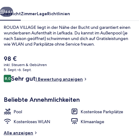
rück
Weiter
44+
Übersicht
Zimmer
Lage
Richtlinien
ROUDA VILLAGE liegt in der Nähe der Bucht und garantiert einen
wunderbaren Aufenthalt in Lefkada. Du kannst im Außenpool (je
nach Saison geöffnet) schwimmen und dich auf Gratisleistungen
wie WLAN und Parkplätze ohne Service freuen.
Der
98 €
aktuelle
inkl. Steuern & Gebühren
Preis
5. Sept.–6. Sept.
beträgt
Bewertungen
Sehr gut
8,0
Comfort-Studiosuite, Meerblick | Spei
1 Bewertung anzeigen
98 €.
8,0 von 10.
Beliebte Annehmlichkeiten
Pool
Kostenlose Parkplätze
Kostenloses WLAN
Klimaanlage
Alle anzeigen