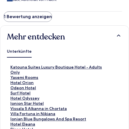
1 Bewertung anzeigen
Mehr entdecken
Unterkünfte
L
Katouna Suites Luxury Boutique Hotel - Adults
i
Only
n
L
Yasemi Rooms
k
i
L
Hotel Orion
,
n
i
L
Odeon Hotel
d
k
n
i
L
Surf Hotel
e
,
k
n
i
L
Hotel Odyssey
r
d
,
k
n
i
L
Ionion Star Hotel
d
e
d
,
k
n
i
L
Vissala 5 Alkanna in Chortata
i
r
e
d
,
k
n
i
L
Villa Fortuna in Nikiana
e
d
r
e
d
,
k
n
i
L
Ionian Blue Bungalows And Spa Resort
f
i
d
r
e
d
,
k
n
i
L
Hotel Eleana