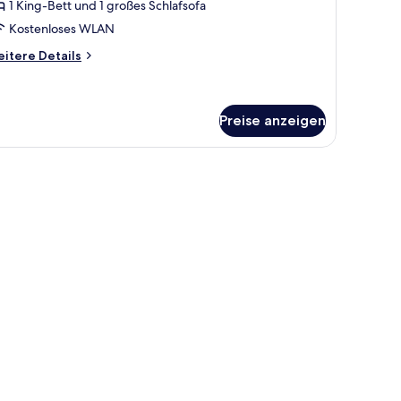
1 King-Bett und 1 großes Schlafsofa
ett
nd
Kostenloses WLAN
chlafsofa
itere
itere Details
Mobility
tails
r
ccessible,
ite,
ll-
King-
Preise anzeigen
tt
hower)
nd
hlafsofa
nzeigen
obility
cessible,
ll-
ower)