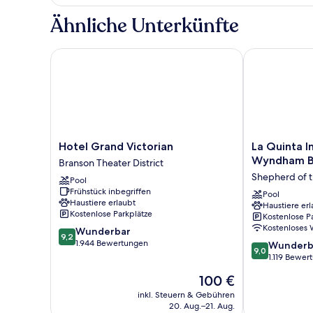
Mehrere
Betten
Ähnliche Unterkünfte
(Mobility/Hearing
Access,
Roll-
Hotel Grand Victorian
La Quinta In
in
Shwr)
Hotel
La
Hotel Grand Victorian
La Quinta I
Grand
Quinta
Wyndham B
Branson Theater District
Victorian
Inn
Shepherd of th
Pool
Branson
&
Frühstück inbegriffen
Theater
Suites
Pool
Haustiere erlaubt
Haustiere erl
District
by
Kostenlose Parkplätze
Kostenlose P
Wyndham
Kostenloses
9.2
Wunderbar
Branson
9,2
von
1.944 Bewertungen
9.0
Shepherd
Wunderb
9,0
10,
von
of
1.119 Bewer
Wunderbar,
10,
the
Der
100 €
1.944
Wunderbar,
Hills
Preis
Bewertungen
1.119
inkl. Steuern & Gebühren
beträgt
20. Aug.–21. Aug.
Bewertungen