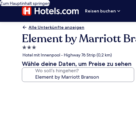
Zum Hauptinhalt springen
Reisen buchen
Alle Unterkünfte anzeigen
Element by Marriott B
3.0-
Sterne-
Hotel mit Innenpool - Highway 76 Strip (0,2 km)
Unterkunft
Wähle deine Daten, um Preise zu sehen
Wo soll’s hingehen?
Fotogalerie
von
Element
by
Marriott
Branson