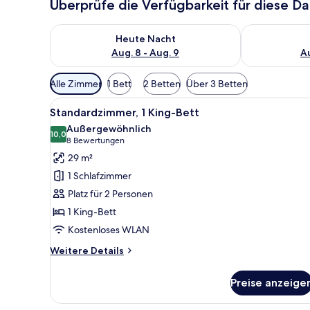
Überprüfe die Verfügbarkeit für diese D
Überprüfe die Verfügbarkeit für heute Nacht, Aug. 8
Überprüfe die
Heute Nacht
Aug. 8 - Aug. 9
Au
Verfügbare
Alle Zimmer
1 Bett
2 Betten
Über 3 Betten
Filter
Alle
Ein Hotelzimmer mit einem Bett
für
12
Standardzimmer, 1 King-Bett
Fotos
Zimmer
Außergewöhnlich
für
10,0
10,0 von 10
(8
8 Bewertungen
Standardzimmer,
Bewertungen)
29 m²
1 King-
1 Schlafzimmer
Bett
Platz für 2 Personen
anzeigen
1 King-Bett
Kostenloses WLAN
Weitere
Weitere Details
Details
für
Preise anzeige
Standardzimmer,
1 King-