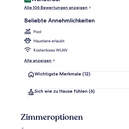
9,2 von 10.
Alle 106 Bewertungen anzeigen
Lobby-Loun
Beliebte Annehmlichkeiten
Pool
Haustiere erlaubt
Kostenloses WLAN
Alle anzeigen
Wichtigste Merkmale
(12)
Sich wie zu Hause fühlen
(6)
Zimmeroptionen