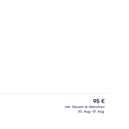
 der Unterkunft
Lobby-Lounge
Der
95 €
aktuelle
inkl. Steuern & Gebühren
Preis
30. Aug.–31. Aug.
Tägliches inbegriffenes kontinentales
beträgt
95 €.