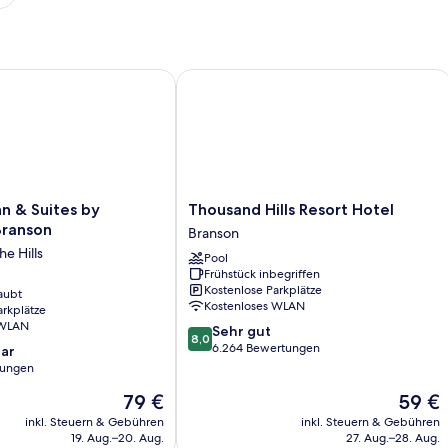
n & Suites by Wyndham Branson
Thousand Hills Resort Hotel
Thousand
nn & Suites by
Thousand Hills Resort Hotel
Hills
ranson
Branson
Resort
e Hills
Pool
Hotel
Frühstück inbegriffen
Branson
Kostenlose Parkplätze
aubt
Kostenloses WLAN
arkplätze
 WLAN
8.0
Sehr gut
8,0
von
6.264 Bewertungen
ar
10,
tungen
Sehr
Der
Der
79 €
59 €
gut,
Preis
Preis
6.264
inkl. Steuern & Gebühren
inkl. Steuern & Gebühren
beträgt
beträgt
Bewertungen
19. Aug.–20. Aug.
27. Aug.–28. Aug.