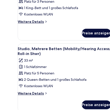
Platz für 3 Personen
Bett
und
1 King-Bett und 1 großes Schlafsofa
Schlafsofa
Kostenloses WLAN
(Hearing
Weitere
Weitere Details
Accessible)
Details
anzeigen
für
Preise anzeige
Studio,
1 King-
Bett
Alle
Ein modernes Hotelzimmer mit So
8
und
Studio, Mehrere Betten (Mobility/Hearing Access
Fotos
Schlafsofa
Roll-in Shwr)
(Hearing
für
33 m²
Accessible)
Studio,
1 Schlafzimmer
Mehrere
Platz für 5 Personen
Betten
(Mobility/Hearing
2 Queen-Betten und 1 großes Schlafsofa
Access,
Kostenloses WLAN
Roll-
Weitere
Weitere Details
in
Details
Shwr)
für
Preise anzeige
Studio,
anzeigen