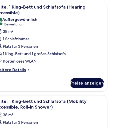
tt
.
Schreibtisch
le
Eine moderne Küche mit Holzschränken, einer 
11
nd
ite, 1 King-Bett und Schlafsofa (Hearing
otos
hlafsofa
cessible)
ür
Außergewöhnlich
,0
ite,
10,0 von 10
(1
1 Bewertung
King-
Bewertung)
38 m²
ett
1 Schlafzimmer
nd
Platz für 3 Personen
chlafsofa
1 King-Bett und 1 großes Schlafsofa
Hearing
Kostenloses WLAN
ccessible)
nzeigen
itere
itere Details
tails
r
Preise anzeigen
ite,
King-
tt
nem Geschirrspüler.
ecken, Holzschrank und einer Duschkabine.
le
Ein Hotelzimmer mit Bett, einer Couch, einem
7
nd
ite, 1 King-Bett und Schlafsofa (Mobility
otos
hlafsofa
cessible, Roll-In Shower)
earing
ür
38 m²
cessible)
ite,
Platz für 3 Personen
King-