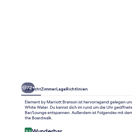
72+
Übersicht
Zimmer
Lage
Richtlinien
Element by Marriott Branson ist hervorragend gelegen un
White Water. Du kannst dich im rund um die Uhr geöffnete
Bar/Lounge entspannen. Außerdem ist Folgendes mit dem
the Boardwalk.
Bewertungen
Wunderbar
9,2