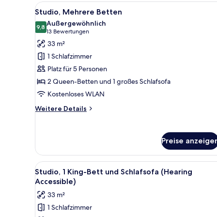
Bett
Alle
Ein Hotelzimmer mit Bett, ei
12
Studio, Mehrere Betten
Fotos
Außergewöhnlich
für
9,8
9,8 von 10
(13
13 Bewertungen
Studio,
Bewertungen)
33 m²
Mehrere
1 Schlafzimmer
Betten
Platz für 5 Personen
anzeigen
2 Queen-Betten und 1 großes Schlafsofa
Kostenloses WLAN
Weitere
Weitere Details
Details
für
Studio,
Preise anzeige
Mehrere
Betten
Alle
Eine moderne Küche mit Holzsc
7
Studio, 1 King-Bett und Schlafsofa (Hearing
Fotos
Accessible)
für
33 m²
Studio,
1 Schlafzimmer
1 King-