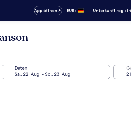
•
App öffnen
EUR
Unterkunft registr
ranson
Daten
G