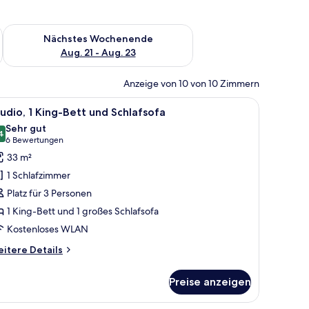
es Wochenende, Aug. 14 - Aug. 16.
Überprüfe die Verfügbarkeit für nächstes Wochenende, Aug. 2
Nächstes Wochenende
Aug. 21 - Aug. 23
Anzeige von 10 von 10 Zimmern
k auf Bäume.
sch, einem weißen Sessel, einer Couch, einem runden Beistelltisch und eine
le
Ein modernes Hotelzimmer mit einem Holzbett
12
udio, 1 King-Bett und Schlafsofa
otos
Sehr gut
ür
4
8,4 von 10
(6
6 Bewertungen
tudio,
Bewertungen)
33 m²
King-
1 Schlafzimmer
ett
Platz für 3 Personen
nd
1 King-Bett und 1 großes Schlafsofa
chlafsofa
Kostenloses WLAN
nzeigen
itere
itere Details
tails
r
Preise anzeigen
udio,
King-