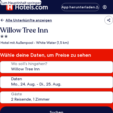
Zum Hauptinhalt springen
App herunterladen
Alle Unterkünfte anzeigen
Willow Tree Inn
2.0-
Sterne-
Hotel mit Außenpool - White Water (1,5 km)
Unterkunft
Wähle deine Daten, um Preise zu sehen
Wo soll’s hingehen?
Daten
Gäste
Suchen