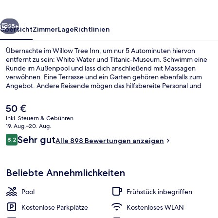
rück
Weiter
25+
Übersicht
Zimmer
Lage
Richtlinien
Übernachte im Willow Tree Inn, um nur 5 Autominuten hiervon
entfernt zu sein: White Water und Titanic-Museum. Schwimm eine
Runde im Außenpool und lass dich anschließend mit Massagen
verwöhnen. Eine Terrasse und ein Garten gehören ebenfalls zum
Angebot. Andere Reisende mögen das hilfsbereite Personal und
das Frühstück.
Der
50 €
aktuelle
inkl. Steuern & Gebühren
Preis
19. Aug.–20. Aug.
Standardzimmer, 2 Queen-Betten, Nich
beträgt
Bewertungen
Sehr gut
8,2
Alle 898 Bewertungen anzeigen
50 €.
8,2 von 10.
Beliebte Annehmlichkeiten
Pool
Frühstück inbegriffen
Kostenlose Parkplätze
Kostenloses WLAN