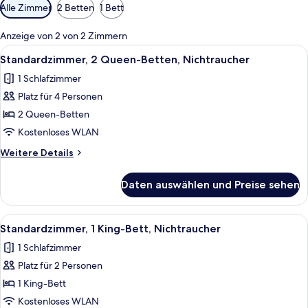
Verfügbare
Alle Zimmer
2 Betten
1 Bett
Filter
für
Anzeige von 2 von 2 Zimmern
Zimmer
Alle
Ein Hotelzimmer mit zwei Betten, eine
4
Standardzimmer, 2 Queen-Betten, Nichtraucher
Fotos
1 Schlafzimmer
für
Platz für 4 Personen
Standardzimmer,
2 Queen-
2 Queen-Betten
Betten,
Kostenloses WLAN
Nichtraucher
Weitere
Weitere Details
anzeigen
Details
für
Daten auswählen und Preise sehen
Standardzimmer,
2 Queen-
Betten,
Alle
Ein Hotelzimmer mit Bett, Sofa, Sessel
7
Nichtraucher
Standardzimmer, 1 King-Bett, Nichtraucher
Fotos
1 Schlafzimmer
für
Platz für 2 Personen
Standardzimmer,
1 King-
1 King-Bett
Bett,
Kostenloses WLAN