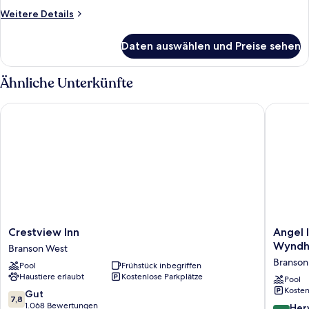
Nichtraucher
Weitere
Weitere Details
anzeigen
Details
für
Daten auswählen und Preise sehen
Standardzimmer,
1 King-
Bett,
Ähnliche Unterkünfte
Nichtraucher
Crestview Inn
Angel In
Crestview
Angel
Crestview Inn
Angel 
Inn
Inn
Wynd
Branson West
Branson
Near
Branson 
Pool
Frühstück inbegriffen
West
IMAX,
Haustiere erlaubt
Kostenlose Parkplätze
a
Pool
Kosten
Travelo
7.8
Gut
7,8
by
von
1.068 Bewertungen
8.6
Her