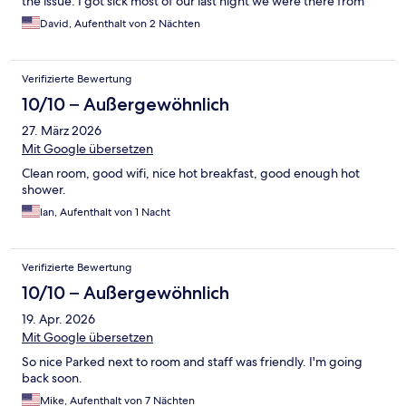
the issue. I got sick most of our last night we were there from
some bad food I ate nearby and they let us check out late the
David, Aufenthalt von 2 Nächten
next day. So, I was very pleased with the staff.
Verifizierte Bewertung
10/10 – Außergewöhnlich
27. März 2026
Mit Google übersetzen
Clean room, good wifi, nice hot breakfast, good enough hot
shower.
Ian, Aufenthalt von 1 Nacht
Verifizierte Bewertung
10/10 – Außergewöhnlich
19. Apr. 2026
Mit Google übersetzen
So nice Parked next to room and staff was friendly. I'm going
back soon.
Mike, Aufenthalt von 7 Nächten