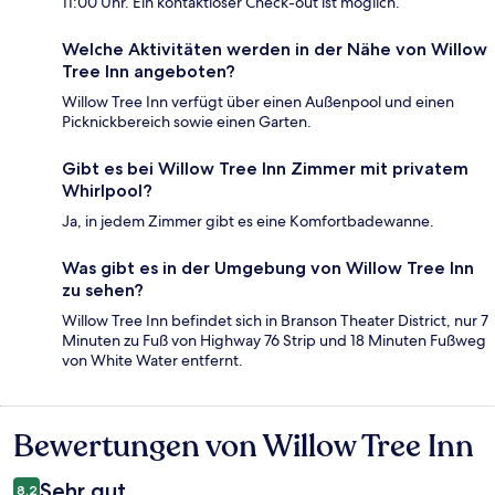
11:00 Uhr. Ein kontaktloser Check-out ist möglich.
Welche Aktivitäten werden in der Nähe von Willow
Tree Inn angeboten?
Willow Tree Inn verfügt über einen Außenpool und einen
Picknickbereich sowie einen Garten.
Gibt es bei Willow Tree Inn Zimmer mit privatem
Whirlpool?
Ja, in jedem Zimmer gibt es eine Komfortbadewanne.
Was gibt es in der Umgebung von Willow Tree Inn
zu sehen?
Willow Tree Inn befindet sich in Branson Theater District, nur 7
Minuten zu Fuß von Highway 76 Strip und 18 Minuten Fußweg
von White Water entfernt.
Bewertungen von Willow Tree Inn
Bewertungen
Sehr gut
8,2