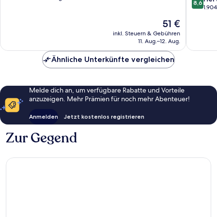
8,6
Wyndh
10,
von
1.90
Branson
Gut,
10,
Der
51 €
Theater
1.068
Hervorr
Preis
District
Bewertungen
1.904
inkl. Steuern & Gebühren
beträgt
11. Aug.–12. Aug.
Bewert
51 €
Ähnliche Unterkünfte vergleichen
Melde dich an, um verfügbare Rabatte und Vorteile
anzuzeigen. Mehr Prämien für noch mehr Abenteuer!
Anmelden
Jetzt kostenlos registrieren
Zur Gegend