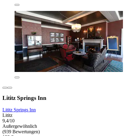
Lititz Springs Inn
Lititz Springs Inn
Lititz
9,4/10
Außergewöhnlich
(939 Bewertungen)