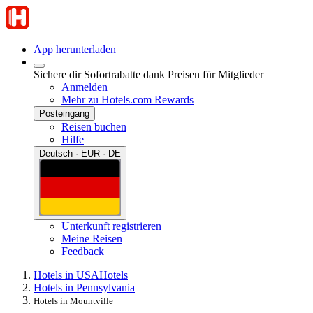
App herunterladen
Sichere dir Sofortrabatte dank Preisen für Mitglieder
Anmelden
Mehr zu Hotels.com Rewards
Posteingang
Reisen buchen
Hilfe
Deutsch · EUR · DE
Unterkunft registrieren
Meine Reisen
Feedback
Hotels in USA
Hotels
Hotels in Pennsylvania
Hotels in Mountville