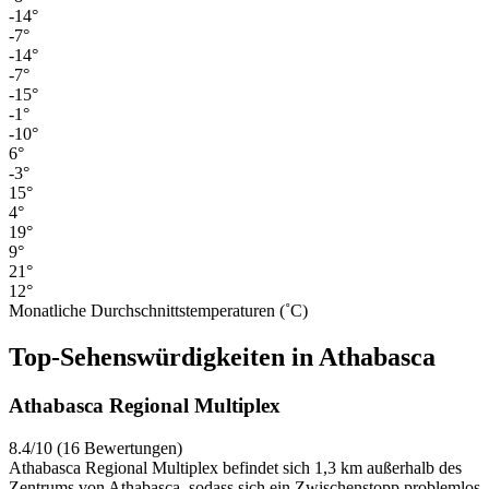
-14°
-7°
-14°
-7°
-15°
-1°
-10°
6°
-3°
15°
4°
19°
9°
21°
12°
Monatliche Durchschnittstemperaturen (˚C)
Top-Sehenswürdigkeiten in Athabasca
Athabasca Regional Multiplex
8.4/10 (16 Bewertungen)
Athabasca Regional Multiplex befindet sich 1,3 km außerhalb des
Zentrums von Athabasca, sodass sich ein Zwischenstopp problemlos