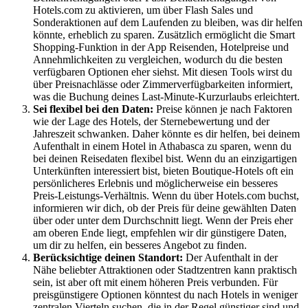
Hotels.com zu aktivieren, um über Flash Sales und
Sonderaktionen auf dem Laufenden zu bleiben, was dir helfen
könnte, erheblich zu sparen. Zusätzlich ermöglicht die Smart
Shopping-Funktion in der App Reisenden, Hotelpreise und
Annehmlichkeiten zu vergleichen, wodurch du die besten
verfügbaren Optionen eher siehst. Mit diesen Tools wirst du
über Preisnachlässe oder Zimmerverfügbarkeiten informiert,
was die Buchung deines Last-Minute-Kurzurlaubs erleichtert.
Sei flexibel bei den Daten:
Preise können je nach Faktoren
wie der Lage des Hotels, der Sternebewertung und der
Jahreszeit schwanken. Daher könnte es dir helfen, bei deinem
Aufenthalt in einem Hotel in Athabasca zu sparen, wenn du
bei deinen Reisedaten flexibel bist. Wenn du an einzigartigen
Unterkünften interessiert bist, bieten Boutique-Hotels oft ein
persönlicheres Erlebnis und möglicherweise ein besseres
Preis-Leistungs-Verhältnis. Wenn du über Hotels.com buchst,
informieren wir dich, ob der Preis für deine gewählten Daten
über oder unter dem Durchschnitt liegt. Wenn der Preis eher
am oberen Ende liegt, empfehlen wir dir günstigere Daten,
um dir zu helfen, ein besseres Angebot zu finden.
Berücksichtige deinen Standort:
Der Aufenthalt in der
Nähe beliebter Attraktionen oder Stadtzentren kann praktisch
sein, ist aber oft mit einem höheren Preis verbunden. Für
preisgünstigere Optionen könntest du nach Hotels in weniger
zentralen Vierteln suchen, die in der Regel günstiger sind und