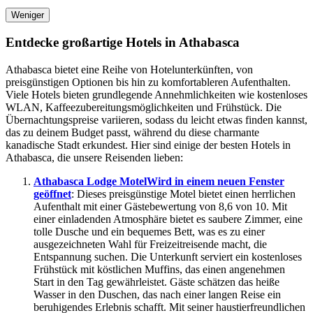
Weniger
Entdecke großartige Hotels in Athabasca
Athabasca bietet eine Reihe von Hotelunterkünften, von
preisgünstigen Optionen bis hin zu komfortableren Aufenthalten.
Viele Hotels bieten grundlegende Annehmlichkeiten wie kostenloses
WLAN, Kaffeezubereitungsmöglichkeiten und Frühstück. Die
Übernachtungspreise variieren, sodass du leicht etwas finden kannst,
das zu deinem Budget passt, während du diese charmante
kanadische Stadt erkundest. Hier sind einige der besten Hotels in
Athabasca, die unsere Reisenden lieben:
Athabasca Lodge Motel
Wird in einem neuen Fenster
geöffnet
: Dieses preisgünstige Motel bietet einen herrlichen
Aufenthalt mit einer Gästebewertung von 8,6 von 10. Mit
einer einladenden Atmosphäre bietet es saubere Zimmer, eine
tolle Dusche und ein bequemes Bett, was es zu einer
ausgezeichneten Wahl für Freizeitreisende macht, die
Entspannung suchen. Die Unterkunft serviert ein kostenloses
Frühstück mit köstlichen Muffins, das einen angenehmen
Start in den Tag gewährleistet. Gäste schätzen das heiße
Wasser in den Duschen, das nach einer langen Reise ein
beruhigendes Erlebnis schafft. Mit seiner haustierfreundlichen