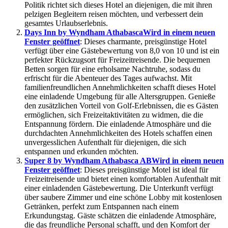
Politik richtet sich dieses Hotel an diejenigen, die mit ihren
pelzigen Begleitern reisen möchten, und verbessert dein
gesamtes Urlaubserlebnis.
Days Inn by Wyndham Athabasca
Wird in einem neuen
Fenster geöffnet
: Dieses charmante, preisgünstige Hotel
verfügt über eine Gästebewertung von 8,0 von 10 und ist ein
perfekter Rückzugsort für Freizeitreisende. Die bequemen
Betten sorgen für eine erholsame Nachtruhe, sodass du
erfrischt für die Abenteuer des Tages aufwachst. Mit
familienfreundlichen Annehmlichkeiten schafft dieses Hotel
eine einladende Umgebung für alle Altersgruppen. Genieße
den zusätzlichen Vorteil von Golf-Erlebnissen, die es Gästen
ermöglichen, sich Freizeitaktivitäten zu widmen, die die
Entspannung fördern. Die einladende Atmosphäre und die
durchdachten Annehmlichkeiten des Hotels schaffen einen
unvergesslichen Aufenthalt für diejenigen, die sich
entspannen und erkunden möchten.
Super 8 by Wyndham Athabasca AB
Wird in einem neuen
Fenster geöffnet
: Dieses preisgünstige Motel ist ideal für
Freizeitreisende und bietet einen komfortablen Aufenthalt mit
einer einladenden Gästebewertung. Die Unterkunft verfügt
über saubere Zimmer und eine schöne Lobby mit kostenlosen
Getränken, perfekt zum Entspannen nach einem
Erkundungstag. Gäste schätzen die einladende Atmosphäre,
die das freundliche Personal schafft, und den Komfort der