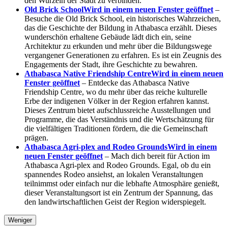
den Wurzeln der Stadt zu verbinden.
Old Brick School
Wird in einem neuen Fenster geöffnet
–
Besuche die Old Brick School, ein historisches Wahrzeichen,
das die Geschichte der Bildung in Athabasca erzählt. Dieses
wunderschön erhaltene Gebäude lädt dich ein, seine
Architektur zu erkunden und mehr über die Bildungswege
vergangener Generationen zu erfahren. Es ist ein Zeugnis des
Engagements der Stadt, ihre Geschichte zu bewahren.
Athabasca Native Friendship Centre
Wird in einem neuen
Fenster geöffnet
– Entdecke das Athabasca Native
Friendship Centre, wo du mehr über das reiche kulturelle
Erbe der indigenen Völker in der Region erfahren kannst.
Dieses Zentrum bietet aufschlussreiche Ausstellungen und
Programme, die das Verständnis und die Wertschätzung für
die vielfältigen Traditionen fördern, die die Gemeinschaft
prägen.
Athabasca Agri-plex and Rodeo Grounds
Wird in einem
neuen Fenster geöffnet
– Mach dich bereit für Action im
Athabasca Agri-plex and Rodeo Grounds. Egal, ob du ein
spannendes Rodeo ansiehst, an lokalen Veranstaltungen
teilnimmst oder einfach nur die lebhafte Atmosphäre genießt,
dieser Veranstaltungsort ist ein Zentrum der Spannung, das
den landwirtschaftlichen Geist der Region widerspiegelt.
Weniger