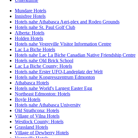
Unterkünfte
Mundare Hotels
Innisfree Hotels
Hotels nahe Athabasca Agri-plex and Rodeo Grounds
Hotels nahe St. Paul Golf Club
Alberta: Hotels
Holden Hotels
Hotels nahe Vegreville Visitor Information Centre
Lac La Biche Hotels
Hotels nahe Lac La Biche Canadian Native Friendship Centre
Hotels nahe Old Brick School
Lac La Biche County: Hotels
Hotels nahe Erster UFO-Landeplatz der Welt
Hotels nahe Kongresszentrum Edmonton
Athabasca Hotels
Hotels nahe World's Largest Easter Egg
Northeast Edmonton: Hotels
Boyle Hotels
Hotels nahe Athabasca University
Old Strathcona: Hotels
Village of Vilna Hotels
Westlock County: Hotels
Grassland Hotels
Village of Dewberry Hotels