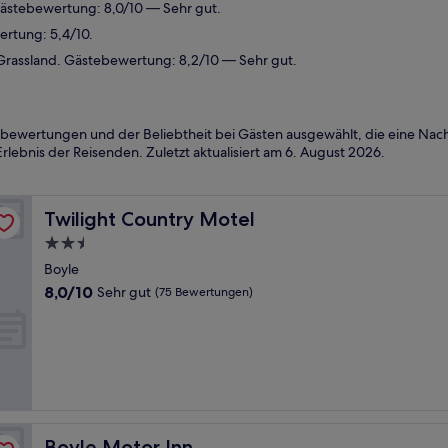
Gästebewertung: 8,0/10 — Sehr gut.
rtung: 5,4/10.
Grassland. Gästebewertung: 8,2/10 — Sehr gut.
bewertungen und der Beliebtheit bei Gästen ausgewählt, die eine Nach
rlebnis der Reisenden. Zuletzt aktualisiert am
6. August 2026
.
Twilight Country Motel
Twilight Country Motel
2.5-
Sterne-
Boyle
Unterkunft
8.0
8,0/10
Sehr gut
(75 Bewertungen)
von
10,
Sehr
gut,
(75
Bewertungen)
Boyle Motor Inn
Boyle Motor Inn