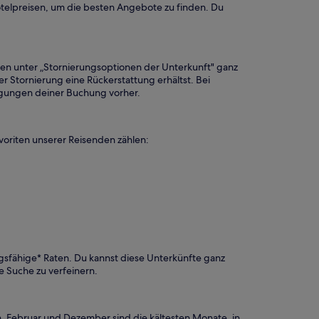
otelpreisen, um die besten Angebote zu finden. Du
ssen unter „Stornierungsoptionen der Unterkunft" ganz
er Stornierung eine Rückerstattung erhältst. Bei
dingungen deiner Buchung vorher.
voriten unserer Reisenden zählen:
ngsfähige* Raten. Du kannst diese Unterkünfte ganz
e Suche zu verfeinern.
. Februar und Dezember sind die kältesten Monate, in