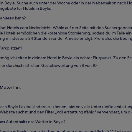
 in Boyle. Suche auch unter der Woche oder in der Nebensaison nach H
ngebote für Hotels in Boyle.
tornieren kann?
st bei Hotels.com kinderleicht. Wähle auf der Seite mit den Suchergebni
ele Hotels ermöglichen die kostenlose Stornierung, sodass du im Falle ein
ierung mindestens 24 Stunden vor der Anreise erfolgt. Prüfe also die Be
Parkplätzen?
möglichkeiten in deinem Hotel in Boyle ein echter Pluspunkt. Zu den Fa
einer durchschnittlichen Gästebewertung von 8 von 10.
 Motor Inn
.
ach Boyle flexibel ändern zu können, bieten viele Unterkünfte erstattu
ebsite suchst und den Filter „Voll erstattungsfähig" verwendest, um di
es Aufenthalts das Wetter in Boyle?
onate in Boyle, wenn die Temperaturen durchschnittlich 15 °C betragen