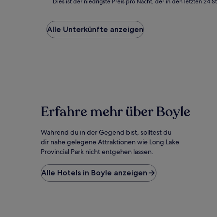
Dies
Dies ist der niedrigste Preis pro Nacht, der in den letzten 
ist
der
niedrigste
Alle Unterkünfte anzeigen
Preis
pro
Nacht,
der
in
den
letzten
24 Stunden
für
Erfahre mehr über Boyle
einen
Aufenthalt
Während du in der Gegend bist, solltest du
mit
1 Übernachtung
dir nahe gelegene Attraktionen wie Long Lake
von
Provincial Park nicht entgehen lassen.
2 Erwachsenen
gefunden
Alle Hotels in Boyle anzeigen
wurde.
Preise
und
Verfügbarkeiten
können