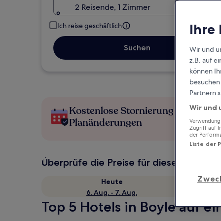
2 Reisende, 1 Zimmer
Ihre
Ich reise geschäftlich
Suchen
Wir und u
z.B. auf 
können Ihr
besuchen S
Partnern s
Wir und 
Kostenlose Stornierung bei
Planänderungen
Verwendung g
Zugriff auf 
der Perform
Liste der 
Überprüfe die Preise für diese Daten
Zwec
Heute
6. Aug. - 7. Aug.
Top 5 Hotels in Boyle auf ei