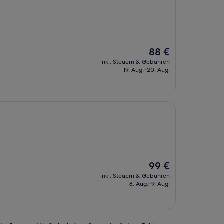
Der
88 €
Preis
inkl. Steuern & Gebühren
beträgt
19. Aug.–20. Aug.
88 €
Der
99 €
Preis
inkl. Steuern & Gebühren
beträgt
8. Aug.–9. Aug.
99 €