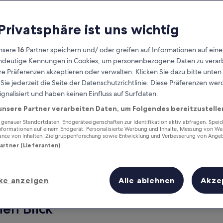
 Privatsphäre ist uns wichtig
nsere
16
Partner speichern und/ oder greifen auf Informationen auf ein
eindeutige Kennungen in Cookies, um personenbezogene Daten zu verarb
e Präferenzen akzeptieren oder verwalten. Klicken Sie dazu bitte unten
ie jederzeit die Seite der Datenschutzrichtlinie. Diese Präferenzen we
ignalisiert und haben keinen Einfluss auf Surfdaten.
unsere Partner verarbeiten Daten, um Folgendes bereitzustelle
Verdiene Prämien für jede
wahrgenommene Übernachtung
enauer Standortdaten. Endgeräteeigenschaften zur Identifikation aktiv abfragen. Spei
Informationen auf einem Endgerät. Personalisierte Werbung und Inhalte, Messung von We
ance von Inhalten, Zielgruppenforschung sowie Entwicklung und Verbesserung von Ange
Partner (Lieferanten)
ke anzeigen
Alle ablehnen
Akze
Morgen
Dieses Wochenende
7. Aug. - 8. Aug.
7. Aug. - 9. Aug.
nen Blick