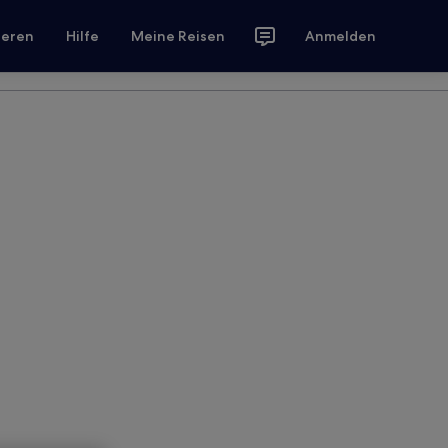
ieren
Hilfe
Meine Reisen
Anmelden