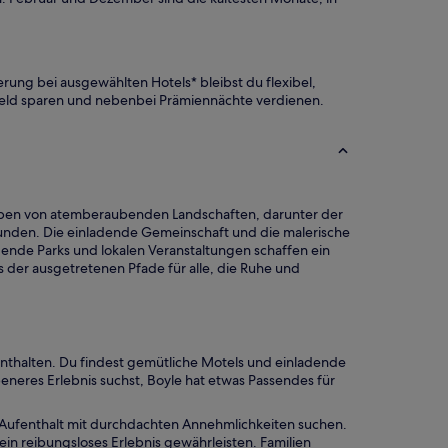
rung bei ausgewählten Hotels* bleibst du flexibel,
 Geld sparen und nebenbei Prämiennächte verdienen.
geben von atemberaubenden Landschaften, darunter der
kunden. Die einladende Gemeinschaft und die malerische
dende Parks und lokalen Veranstaltungen schaffen ein
s der ausgetretenen Pfade für alle, die Ruhe und
fenthalten. Du findest gemütliche Motels und einladende
neres Erlebnis suchst, Boyle hat etwas Passendes für
en Aufenthalt mit durchdachten Annehmlichkeiten suchen.
ein reibungsloses Erlebnis gewährleisten. Familien