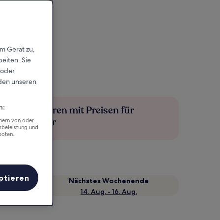
em Gerät zu,
eiten. Sie
 oder
rden unseren
n:
Mehr sparen mit Preisen für
Mitglieder
chern von oder
rbeleistung und
boten.
ptieren
Nächstes Wochenende
14. Aug. - 16. Aug.