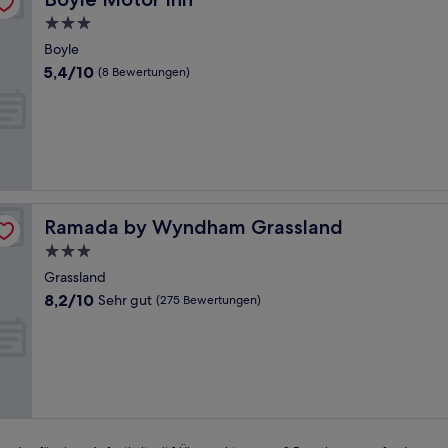
3.0-
Sterne-
Boyle
Unterkunft
5.4
5,4/10
(8 Bewertungen)
von
10,
(8
Bewertungen)
Ramada by Wyndham Grassland
Ramada by Wyndham Grassland
3.0-
Sterne-
Grassland
Unterkunft
8.2
8,2/10
Sehr gut
(275 Bewertungen)
von
10,
Sehr
gut,
(275
Bewertungen)