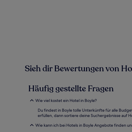
sich
ändern.
Es
können
zusätzliche
Bedingungen
gelten.
Sieh dir Bewertungen von Hote
Häufig gestellte Fragen
Wie viel kostet ein Hotel in Boyle?
Du findest in Boyle tolle Unterkünfte für alle Bu
erfüllen, dann sortiere deine Suchergebnisse auf H
Wie kann ich bei Hotels in Boyle Angebote finden 