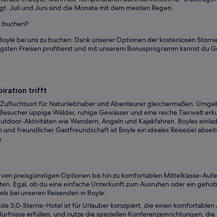
egt. Juli und Juni sind die Monate mit dem meisten Regen.
om buchen?
Boyle bei uns zu buchen: Dank unserer Optionen der kostenlosen Stornie
edrigsten Preisen profitierst und mit unserem Bonusprogramm kannst du
ration trifft
ter Zufluchtsort für Naturliebhaber und Abenteurer gleichermaßen. Um
n Besucher üppige Wälder, ruhige Gewässer und eine reiche Tierwelt er
Outdoor-Aktivitäten wie Wandern, Angeln und Kajakfahren. Boyles einla
und freundlicher Gastfreundschaft ist Boyle ein ideales Reiseziel abseit
.
n, von preisgünstigen Optionen bis hin zu komfortablen Mittelklasse-Au
ten. Egal, ob du eine einfache Unterkunft zum Ausruhen oder ein gehobe
els bei unseren Reisenden in Boyle:
nde 3,0-Sterne-Hotel ist für Urlauber konzipiert, die einen komfortabl
rfnisse erfüllen, und nutze die speziellen Konferenzeinrichtungen, die 