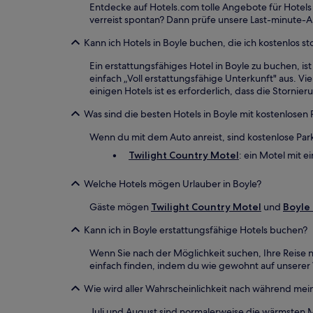
Entdecke auf Hotels.com tolle Angebote für Hotels
verreist spontan? Dann prüfe unsere Last-minute-A
Kann ich Hotels in Boyle buchen, die ich kostenlos s
Ein erstattungsfähiges Hotel in Boyle zu buchen, i
einfach „Voll erstattungsfähige Unterkunft" aus. Vi
einigen Hotels ist es erforderlich, dass die Storn
Was sind die besten Hotels in Boyle mit kostenlosen 
Wenn du mit dem Auto anreist, sind kostenlose Park
Twilight Country Motel
: ein Motel mit 
Welche Hotels mögen Urlauber in Boyle?
Gäste mögen
Twilight Country Motel
und
Boyle
Kann ich in Boyle erstattungsfähige Hotels buchen?
Wenn Sie nach der Möglichkeit suchen, Ihre Reise n
einfach finden, indem du wie gewohnt auf unserer W
Wie wird aller Wahrscheinlichkeit nach während mein
Juli und August sind normalerweise die wärmsten M