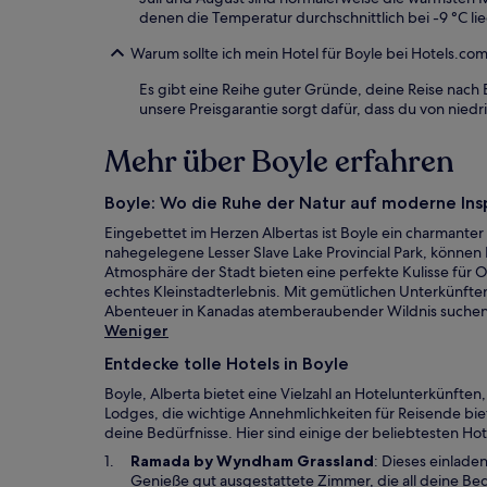
denen die Temperatur durchschnittlich bei -9 °C li
Warum sollte ich mein Hotel für Boyle bei Hotels.c
Es gibt eine Reihe guter Gründe, deine Reise nach 
unsere Preisgarantie sorgt dafür, dass du von ni
Mehr über Boyle erfahren
Boyle: Wo die Ruhe der Natur auf moderne Inspi
Eingebettet im Herzen Albertas ist Boyle ein charman
nahegelegene Lesser Slave Lake Provincial Park, könne
Atmosphäre der Stadt bieten eine perfekte Kulisse für 
echtes Kleinstadterlebnis. Mit gemütlichen Unterkünften 
Abenteuer in Kanadas atemberaubender Wildnis suchen
Weniger
Entdecke tolle Hotels in Boyle
Boyle, Alberta bietet eine Vielzahl an Hotelunterkünfte
Lodges, die wichtige Annehmlichkeiten für Reisende bie
deine Bedürfnisse. Hier sind einige der beliebtesten Hot
W
Ramada by Wyndham Grassland
: Dieses einlade
i
Genieße gut ausgestattete Zimmer, die all deine Bedü