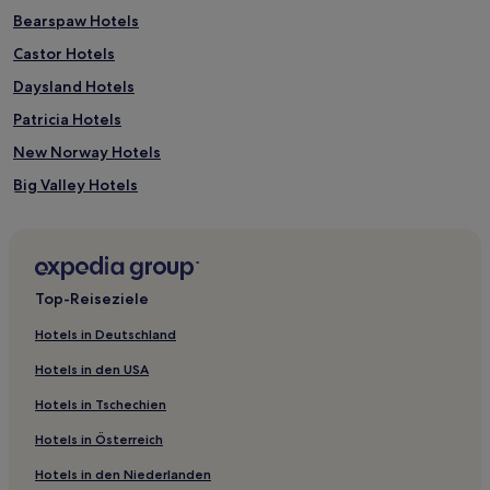
Bearspaw Hotels
Castor Hotels
Daysland Hotels
Patricia Hotels
New Norway Hotels
Big Valley Hotels
Hines Creek Hotels
Walsh Hotels
Cline River Hotels
Top-Reiseziele
Aetna Hotels
Hotels in Deutschland
Haustierfreundliche in Canmore
Hotels in den USA
Ferienwohnungen in Canmore
Hotels in Tschechien
4-Sterne-Hotels in Canmore
Hotels in Österreich
Familien in Canmore
Hotels in den Niederlanden
Familien in Jasper