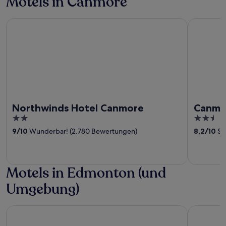
Motels in Canmore
Northwinds Hotel Canmore
Canmore I
Northwinds Hotel Canmore
Canmor
2
2.5
out
out
9
/
10
Wunderbar! (2.780 Bewertungen)
8,2
/
10
Se
of
of
5
5
Motels in Edmonton (und
Umgebung)
Fantasyland Hotel
Edmonton 