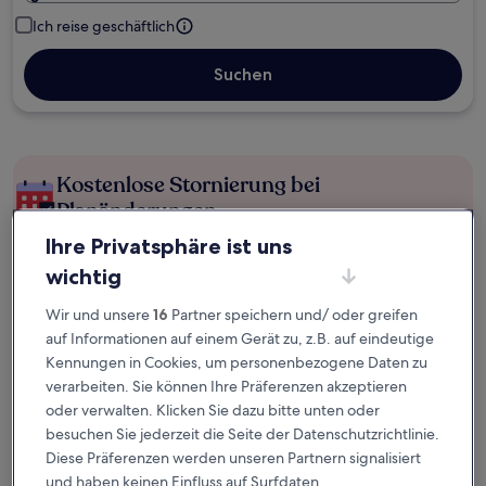
Ich reise geschäftlich
Suchen
Kostenlose Stornierung bei
Planänderungen
Ihre Privatsphäre ist uns
Verdiene Prämien für jede
wichtig
wahrgenommene Übernachtung
Wir und unsere
16
Partner speichern und/ oder greifen
auf Informationen auf einem Gerät zu, z.B. auf eindeutige
Mehr sparen mit Preisen für Mitglieder
Kennungen in Cookies, um personenbezogene Daten zu
verarbeiten. Sie können Ihre Präferenzen akzeptieren
oder verwalten. Klicken Sie dazu bitte unten oder
Überprüfe die Preise für diese Daten
besuchen Sie jederzeit die Seite der Datenschutzrichtlinie.
Diese Präferenzen werden unseren Partnern signalisiert
Nächstes Wochenende
In zwei Wochen
und haben keinen Einfluss auf Surfdaten.