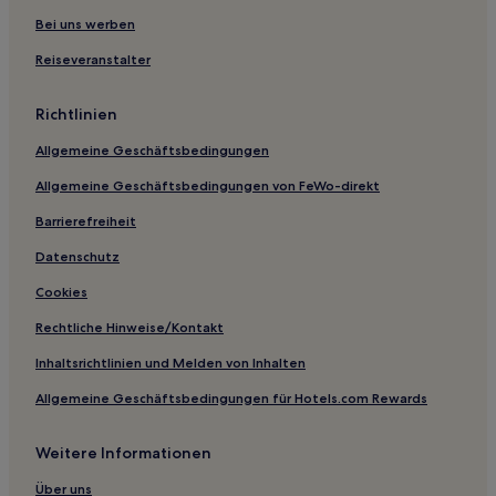
Grimshaw Hotels
Bei uns werben
Familien in Fort McMurray
Reiseveranstalter
Ferienwohnungen in Edmonton
Richtlinien
Gasthäuser in Edmonton
Allgemeine Geschäftsbedingungen
Motels in Edmonton
Allgemeine Geschäftsbedingungen von FeWo-direkt
2-Sterne-Hotels in Edmonton
Barrierefreiheit
3-Sterne-Hotels in Edmonton
4-Sterne-Hotels in Edmonton
Datenschutz
Familien in Nisku
Cookies
2-Sterne-Hotels in Wainwright
Rechtliche Hinweise/Kontakt
Bellevue Hotels
Inhaltsrichtlinien und Melden von Inhalten
Haustierfreundliche in Stettler
Allgemeine Geschäftsbedingungen für Hotels.com Rewards
Günstige in Stettler
Weitere Informationen
Lac La Biche Hotels
Waterton Park Hotels
Über uns