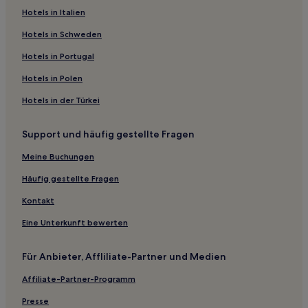
Hotels in Italien
Motels in Medicine Hat
2-Sterne-Hotels in Medicine Hat
Hotels in Schweden
3-Sterne-Hotels in Medicine Hat
Hotels in Portugal
High Level Hotels
Hotels in Polen
Athabasca Hotels
Hotels in der Türkei
Motels in Drumheller
Support und häufig gestellte Fragen
Drumheller Hotels
Meine Buchungen
2-Sterne-Hotels in Cold Lake
Hotels mit inbegriffenem Frühstück in Drayton Valley
Häufig gestellte Fragen
Grande Cache Hotels
Kontakt
2-Sterne-Hotels in Fox Creek
Eine Unterkunft bewerten
Oyen Hotels
Für Anbieter, Affliliate-Partner und Medien
2-Sterne-Hotels in St. Paul
Affiliate-Partner-Programm
St. Paul Hotels
Presse
Sunwapta Falls Hotels