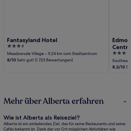
Fantasyland Hotel
Edmon
3.5
Centr
out
3
Meadowvale Village
‐
9,24 km vom Stadtzentrum
of
out
8
/
10
Sehr gut! (1.723 Bewertungen)
Southeas
5
of
8,2
/
10
Se
5
Mehr über Alberta erfahren
Wie ist Alberta als Reiseziel?
Alberta ist ein einladendes Ziel, das für seine Restaurants und seine
Cafés bekannt ist. Dank der vor Ort möglichen Aktivitäten wie