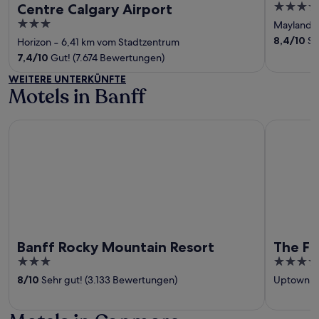
3.5
Centre Calgary Airport
out
3
Mayland H
of
out
8,4
/
10
Se
Horizon
‐
6,41 km vom Stadtzentrum
5
of
7,4
/
10
Gut! (7.674 Bewertungen)
5
WEITERE UNTERKÜNFTE
Motels in Banff
Banff Rocky Mountain Resort
The Fox Ho
Banff Rocky Mountain Resort
The Fo
3
3.5
out
out
8
/
10
Sehr gut! (3.133 Bewertungen)
Uptown Be
of
of
5
5