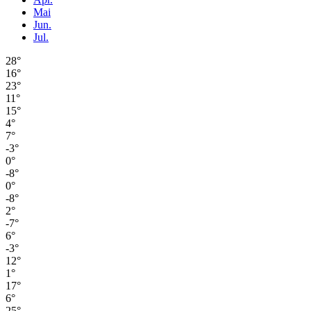
Mai
Jun.
Jul.
28°
16°
23°
11°
15°
4°
7°
-3°
0°
-8°
0°
-8°
2°
-7°
6°
-3°
12°
1°
17°
6°
25°