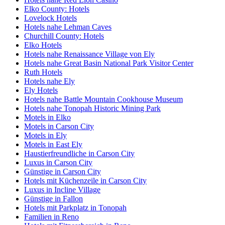
Elko County: Hotels
Lovelock Hotels
Hotels nahe Lehman Caves
Churchill County: Hotels
Elko Hotels
Hotels nahe Renaissance Village von Ely
Hotels nahe Great Basin National Park Visitor Center
Ruth Hotels
Hotels nahe Ely
Ely Hotels
Hotels nahe Battle Mountain Cookhouse Museum
Hotels nahe Tonopah Historic Mining Park
Motels in Elko
Motels in Carson City
Motels in Ely
Motels in East Ely
Haustierfreundliche in Carson City
Luxus in Carson City
Günstige in Carson City
Hotels mit Küchenzeile in Carson City
Luxus in Incline Village
Günstige in Fallon
Hotels mit Parkplatz in Tonopah
Familien in Reno