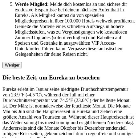
Werde Mitglied:
Melde dich kostenlos an und sichere dir
exklusive Ersparnisse bei deinem nächsten Aufenthalt in
Eureka. Als Mitglied kannst du von speziellen
Mitgliederpreisen in über 100.000 Hotels weltweit profitieren.
Genieße die Vorteile eines schnellen Aufstiegs in höhere
Mitgliedsstufen, was zu Vergünstigungen wie kostenlosen
Zimmer-Upgrades (sofern verfügbar) und Rabatten auf
Speisen und Getränke in ausgewählten VIP Access-
Unterkünften führen kann. Verpasse diese fantastischen
Gelegenheiten für deine Reisen nicht.
Weniger
Die beste Zeit, um Eureka zu besuchen
Eureka erlebt im Januar seine niedrigste Durchschnittstemperatur
von 23.9°F (-4.5°C), während der Juli mit einer
Durchschnittstemperatur von 74.5°F (23.6°C) der heißeste Monat
ist. Der März ist normalerweise der feuchteste Monat. Die Monate
Mai bis Juli sind die Hauptreisezeit in Eureka und ziehen eine
größere Anzahl von Touristen an. Während dieser Hauptreisezeit ist
das Wetter sonnig bis meist sonnig und es gibt keinen Niederschlag.
Andererseits sind die Monate Oktober bis Dezember tendenziell
ruhigere Reisezeiten, gekennzeichnet durch regenfreie und sonnige