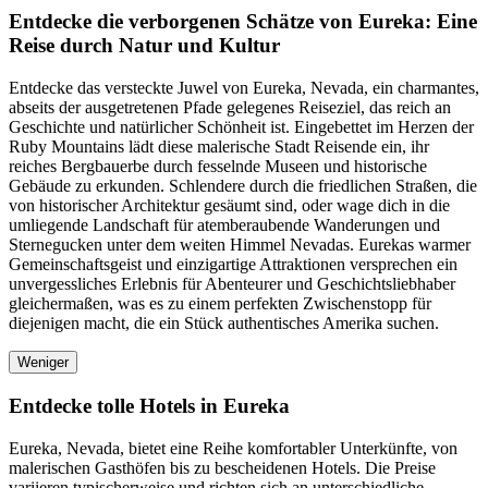
Entdecke die verborgenen Schätze von Eureka: Eine
Reise durch Natur und Kultur
Entdecke das versteckte Juwel von Eureka, Nevada, ein charmantes,
abseits der ausgetretenen Pfade gelegenes Reiseziel, das reich an
Geschichte und natürlicher Schönheit ist. Eingebettet im Herzen der
Ruby Mountains lädt diese malerische Stadt Reisende ein, ihr
reiches Bergbauerbe durch fesselnde Museen und historische
Gebäude zu erkunden. Schlendere durch die friedlichen Straßen, die
von historischer Architektur gesäumt sind, oder wage dich in die
umliegende Landschaft für atemberaubende Wanderungen und
Sternegucken unter dem weiten Himmel Nevadas. Eurekas warmer
Gemeinschaftsgeist und einzigartige Attraktionen versprechen ein
unvergessliches Erlebnis für Abenteurer und Geschichtsliebhaber
gleichermaßen, was es zu einem perfekten Zwischenstopp für
diejenigen macht, die ein Stück authentisches Amerika suchen.
Weniger
Entdecke tolle Hotels in Eureka
Eureka, Nevada, bietet eine Reihe komfortabler Unterkünfte, von
malerischen Gasthöfen bis zu bescheidenen Hotels. Die Preise
variieren typischerweise und richten sich an unterschiedliche