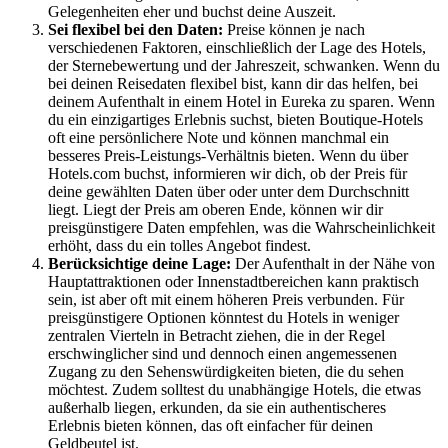
Gelegenheiten eher und buchst deine Auszeit.
Sei flexibel bei den Daten:
Preise können je nach
verschiedenen Faktoren, einschließlich der Lage des Hotels,
der Sternebewertung und der Jahreszeit, schwanken. Wenn du
bei deinen Reisedaten flexibel bist, kann dir das helfen, bei
deinem Aufenthalt in einem Hotel in Eureka zu sparen. Wenn
du ein einzigartiges Erlebnis suchst, bieten Boutique-Hotels
oft eine persönlichere Note und können manchmal ein
besseres Preis-Leistungs-Verhältnis bieten. Wenn du über
Hotels.com buchst, informieren wir dich, ob der Preis für
deine gewählten Daten über oder unter dem Durchschnitt
liegt. Liegt der Preis am oberen Ende, können wir dir
preisgünstigere Daten empfehlen, was die Wahrscheinlichkeit
erhöht, dass du ein tolles Angebot findest.
Berücksichtige deine Lage:
Der Aufenthalt in der Nähe von
Hauptattraktionen oder Innenstadtbereichen kann praktisch
sein, ist aber oft mit einem höheren Preis verbunden. Für
preisgünstigere Optionen könntest du Hotels in weniger
zentralen Vierteln in Betracht ziehen, die in der Regel
erschwinglicher sind und dennoch einen angemessenen
Zugang zu den Sehenswürdigkeiten bieten, die du sehen
möchtest. Zudem solltest du unabhängige Hotels, die etwas
außerhalb liegen, erkunden, da sie ein authentischeres
Erlebnis bieten können, das oft einfacher für deinen
Geldbeutel ist.