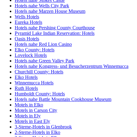
Hotels nahe Stokes Castle
Hotels nahe Wells City Park
Hotels nahe Marzen House Museum
Wells Hotels
Eureka Hotels
Hotels nahe Pershing County Courthouse
Pyramid Lake Indian Reservation: Hotels
Oasis Hotels
Hotels nahe Red Lion Casino
Elko County: Hotels
Lovelock Hotels
Hotels nahe Green Valley Park
Hotels nahe Kongress- und Besucherzentrum Winnemucca
Churchill County: Hotels
Elko Hotels
Winnemucca Hotels
Ruth Hotels
Humboldt County: Hotels
Hotels nahe Battle Mountain Cookhouse Museum
Motels in Elko
Motels in Carson City
Motels in Ely
Motels in East Ely
3-Sterne-Hotels in Glenbrook
2-Sterne-Hotels in Elko