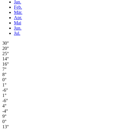
Jan.
Feb.
Mär.
Apr.
Mai
Jun.
Jul.
30°
20°
25°
14°
16°
7°
8°
0°
1°
-6°
1°
-6°
4°
-4°
9°
0°
13°