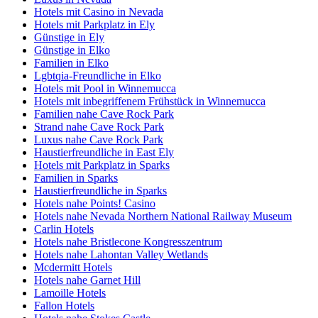
Hotels mit Casino in Nevada
Hotels mit Parkplatz in Ely
Günstige in Ely
Günstige in Elko
Familien in Elko
Lgbtqia-Freundliche in Elko
Hotels mit Pool in Winnemucca
Hotels mit inbegriffenem Frühstück in Winnemucca
Familien nahe Cave Rock Park
Strand nahe Cave Rock Park
Luxus nahe Cave Rock Park
Haustierfreundliche in East Ely
Hotels mit Parkplatz in Sparks
Familien in Sparks
Haustierfreundliche in Sparks
Hotels nahe Points! Casino
Hotels nahe Nevada Northern National Railway Museum
Carlin Hotels
Hotels nahe Bristlecone Kongresszentrum
Hotels nahe Lahontan Valley Wetlands
Mcdermitt Hotels
Hotels nahe Garnet Hill
Lamoille Hotels
Fallon Hotels