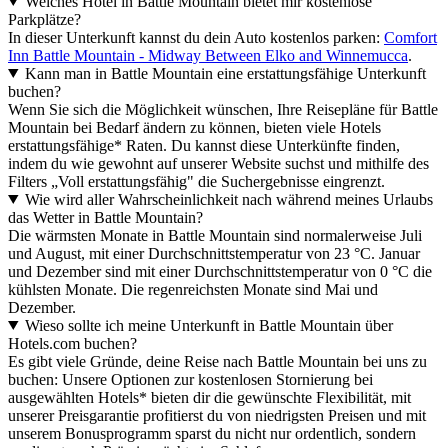
Welches Hotel in Battle Mountain bietet mir kostenlose
Parkplätze?
In dieser Unterkunft kannst du dein Auto kostenlos parken:
Comfort
Inn Battle Mountain - Midway Between Elko and Winnemucca
.
Kann man in Battle Mountain eine erstattungsfähige Unterkunft
buchen?
Wenn Sie sich die Möglichkeit wünschen, Ihre Reisepläne für Battle
Mountain bei Bedarf ändern zu können, bieten viele Hotels
erstattungsfähige* Raten. Du kannst diese Unterkünfte finden,
indem du wie gewohnt auf unserer Website suchst und mithilfe des
Filters „Voll erstattungsfähig" die Suchergebnisse eingrenzt.
Wie wird aller Wahrscheinlichkeit nach während meines Urlaubs
das Wetter in Battle Mountain?
Die wärmsten Monate in Battle Mountain sind normalerweise Juli
und August, mit einer Durchschnittstemperatur von 23 °C. Januar
und Dezember sind mit einer Durchschnittstemperatur von 0 °C die
kühlsten Monate. Die regenreichsten Monate sind Mai und
Dezember.
Wieso sollte ich meine Unterkunft in Battle Mountain über
Hotels.com buchen?
Es gibt viele Gründe, deine Reise nach Battle Mountain bei uns zu
buchen: Unsere Optionen zur kostenlosen Stornierung bei
ausgewählten Hotels* bieten dir die gewünschte Flexibilität, mit
unserer Preisgarantie profitierst du von niedrigsten Preisen und mit
unserem Bonusprogramm sparst du nicht nur ordentlich, sondern