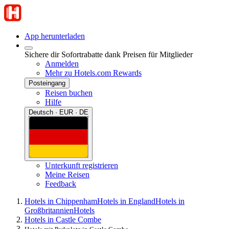
App herunterladen
Sichere dir Sofortrabatte dank Preisen für Mitglieder
Anmelden
Mehr zu Hotels.com Rewards
Posteingang
Reisen buchen
Hilfe
Deutsch · EUR · DE
Unterkunft registrieren
Meine Reisen
Feedback
Hotels in Chippenham
Hotels in England
Hotels in
Großbritannien
Hotels
Hotels in Castle Combe