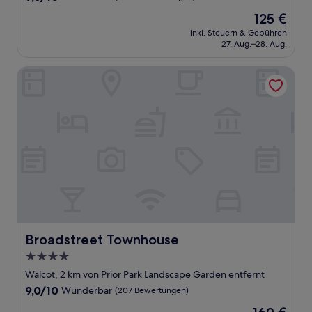
von
Der
125 €
10,
Preis
Wunderbar,
inkl. Steuern & Gebühren
beträgt
27. Aug.–28. Aug.
(1.000
125 €
Bewertungen)
Broadstreet Townhouse
Broadstreet Townhouse
Broadstreet Townhouse
4.0-
Sterne-
Walcot, 2 km von Prior Park Landscape Garden entfernt
Unterkunft
9.0
9,0/10
Wunderbar
(207 Bewertungen)
von
Der