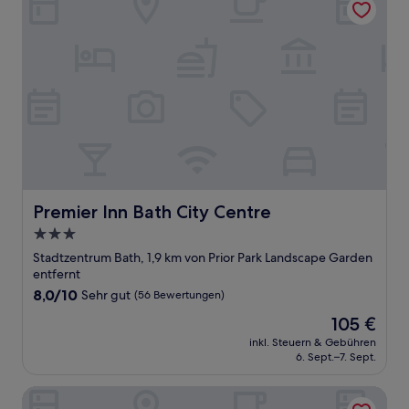
Premier Inn Bath City Centre
Premier Inn Bath City Centre
3.0-
Sterne-
Stadtzentrum Bath, 1,9 km von Prior Park Landscape Garden
Unterkunft
entfernt
8.0
8,0/10
Sehr gut
(56 Bewertungen)
von
Der
105 €
10,
Preis
Sehr
inkl. Steuern & Gebühren
beträgt
6. Sept.–7. Sept.
gut,
105 €
(56
Bewertungen)
The Windsor Townhouse