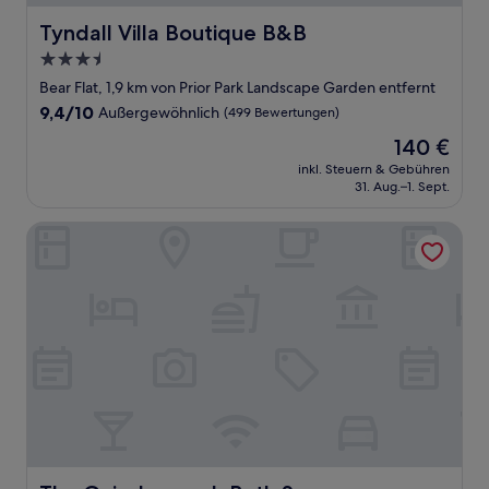
Tyndall Villa Boutique B&B
Tyndall Villa Boutique B&B
3.5-
Sterne-
Bear Flat, 1,9 km von Prior Park Landscape Garden entfernt
Unterkunft
9.4
9,4/10
Außergewöhnlich
(499 Bewertungen)
von
Der
140 €
10,
Preis
Außergewöhnlich,
inkl. Steuern & Gebühren
beträgt
31. Aug.–1. Sept.
(499
140 €
Bewertungen)
The Gainsborough Bath Spa