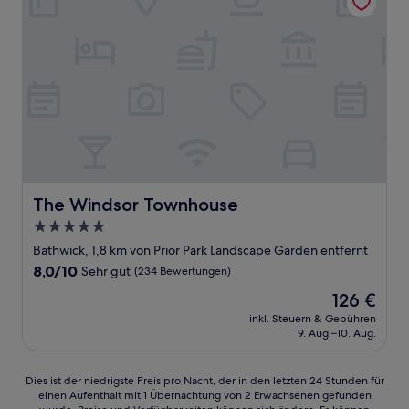
The Windsor Townhouse
The Windsor Townhouse
5.0-
Sterne-
Bathwick, 1,8 km von Prior Park Landscape Garden entfernt
Unterkunft
8.0
8,0/10
Sehr gut
(234 Bewertungen)
von
Der
126 €
10,
Preis
Sehr
inkl. Steuern & Gebühren
beträgt
9. Aug.–10. Aug.
gut,
126 €
(234
Bewertungen)
Dies
Dies ist der niedrigste Preis pro Nacht, der in den letzten 24 Stunden für
einen Aufenthalt mit 1 Übernachtung von 2 Erwachsenen gefunden
ist