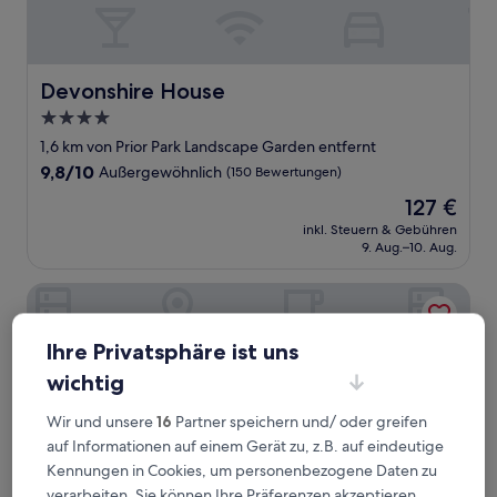
Devonshire House
Devonshire House
4.0-
Sterne-
1,6 km von Prior Park Landscape Garden entfernt
Unterkunft
9.8
9,8/10
Außergewöhnlich
(150 Bewertungen)
von
Der
127 €
10,
Preis
Außergewöhnlich,
inkl. Steuern & Gebühren
beträgt
9. Aug.–10. Aug.
(150
127 €
Bewertungen)
The Kennard
Ihre Privatsphäre ist uns
wichtig
Wir und unsere
16
Partner speichern und/ oder greifen
auf Informationen auf einem Gerät zu, z.B. auf eindeutige
Kennungen in Cookies, um personenbezogene Daten zu
verarbeiten. Sie können Ihre Präferenzen akzeptieren