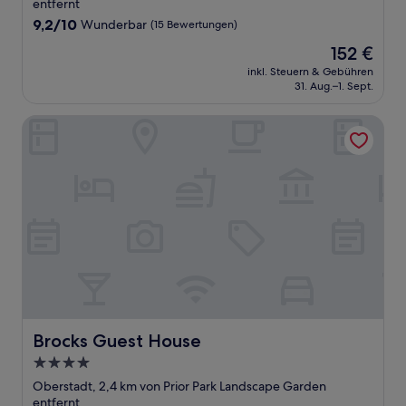
Unterkunft
entfernt
9.2
9,2/10
Wunderbar
(15 Bewertungen)
von
Der
152 €
10,
Preis
Wunderbar,
inkl. Steuern & Gebühren
beträgt
31. Aug.–1. Sept.
(15
152 €
Bewertungen)
Brocks Guest House
Brocks Guest House
Brocks Guest House
4.0-
Sterne-
Oberstadt, 2,4 km von Prior Park Landscape Garden
Unterkunft
entfernt