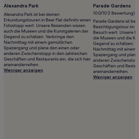
Foto
Alexandra Park
Parade Gardens
von
10.0/10 (1 Bewertung)
Alexandra Park ist bei deinen
‎Pip
Erkundungstouren in Bear Flat definitiv einen
Parade Gardens ist bei 
Cole
Fotostopp wert. Unsere Reisenden wissen
Besichtigungstour im Z
auch die Museen und die Kunstgalerien der
Besuch wert. Unsere R
Gegend zu schätzen. Verbringe den
die Museen und die Kun
Nachmittag mit einem gemütlichen
Gegend zu schätzen. V
Spaziergang und plane den einen oder
Nachmittag mit einem 
anderen Zwischenstopp in den zahlreichen
Spaziergang und plane
Geschäften und Restaurants ein, die sich hier
anderen Zwischenstopp 
aneinanderreihen.
Geschäften und Restaura
Weniger anzeigen
aneinanderreihen.
Weniger anzeigen