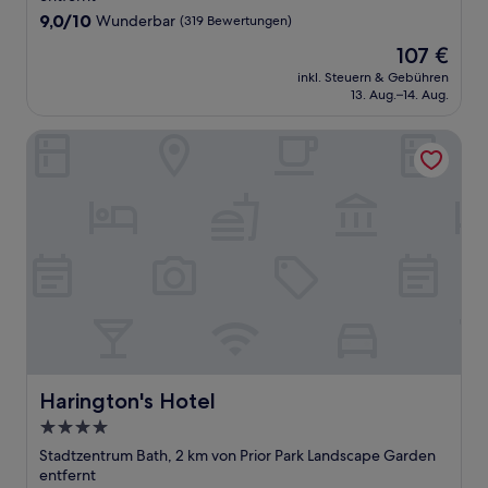
9.0
9,0/10
Wunderbar
(319 Bewertungen)
von
Der
107 €
10,
Preis
Wunderbar,
inkl. Steuern & Gebühren
beträgt
13. Aug.–14. Aug.
(319
107 €
Bewertungen)
Harington's Hotel
Harington's Hotel
Harington's Hotel
4.0-
Sterne-
Stadtzentrum Bath, 2 km von Prior Park Landscape Garden
Unterkunft
entfernt