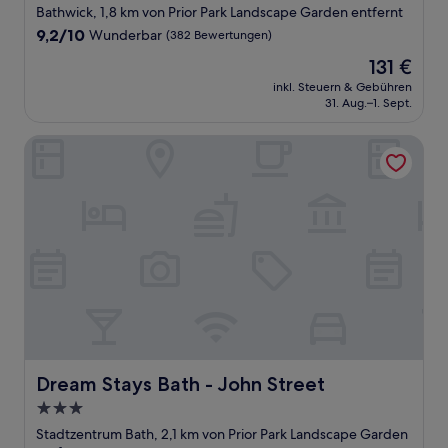
Sterne-
Bathwick, 1,8 km von Prior Park Landscape Garden entfernt
Unterkunft
9.2
9,2/10
Wunderbar
(382 Bewertungen)
von
Der
131 €
10,
Preis
Wunderbar,
inkl. Steuern & Gebühren
beträgt
31. Aug.–1. Sept.
(382
131 €
Bewertungen)
Dream Stays Bath - John Street
Dream Stays Bath - John Street
Dream Stays Bath - John Street
3.0-
Sterne-
Stadtzentrum Bath, 2,1 km von Prior Park Landscape Garden