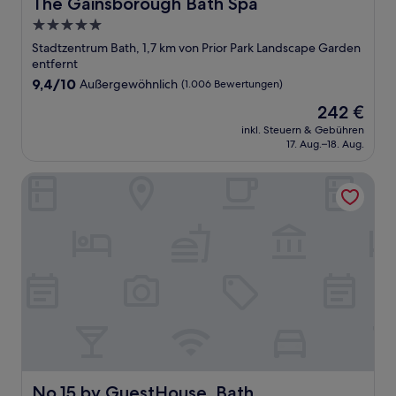
The Gainsborough Bath Spa
The Gainsborough Bath Spa
5.0-
Sterne-
Stadtzentrum Bath, 1,7 km von Prior Park Landscape Garden
Unterkunft
entfernt
9.4
9,4/10
Außergewöhnlich
(1.006 Bewertungen)
von
Der
242 €
10,
Preis
Außergewöhnlich,
inkl. Steuern & Gebühren
beträgt
17. Aug.–18. Aug.
(1.006
242 €
Bewertungen)
No.15 by GuestHouse, Bath
No.15 by GuestHouse, Bath
No.15 by GuestHouse, Bath