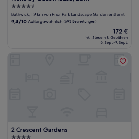
4.5-
Sterne-
Bathwick, 1,9 km von Prior Park Landscape Garden entfernt
Unterkunft
9.4
9,4/10
Außergewöhnlich
(693 Bewertungen)
von
Der
172 €
10,
Preis
Außergewöhnlich,
inkl. Steuern & Gebühren
beträgt
6. Sept.–7. Sept.
(693
172 €
Bewertungen)
2 Crescent Gardens
2 Crescent Gardens
2 Crescent Gardens
4.0-