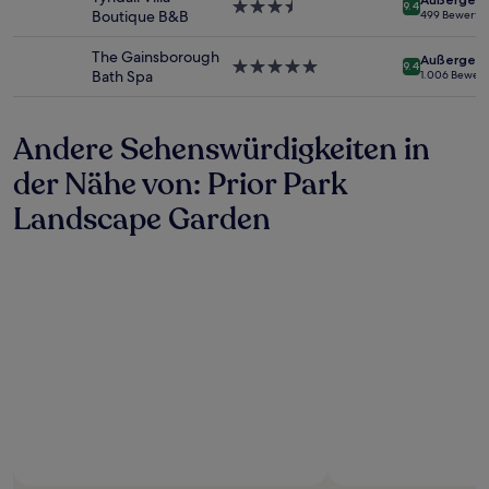
3.5-
Es
9.4
Boutique B&B
499 Bewertu
Sterne-
können
Unterkunft
zusätzliche
The Gainsborough
Außergewö
Bedingungen
5.0-
9.4
Bath Spa
1.006 Bewer
gelten.
Sterne-
Unterkunft
Andere Sehenswürdigkeiten in
der Nähe von: Prior Park
Landscape Garden
Foto von ‎Pip Cole
Öffentliches