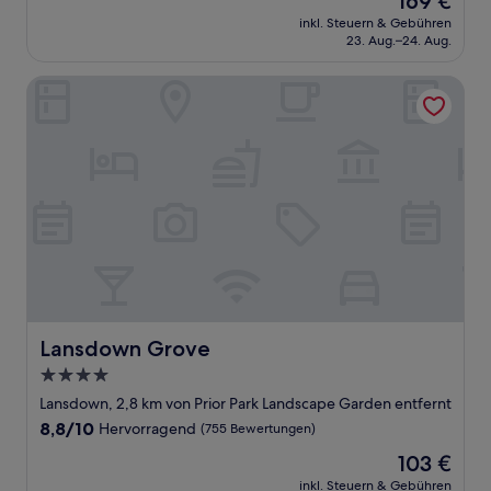
169 €
10,
Preis
Wunderbar,
inkl. Steuern & Gebühren
beträgt
23. Aug.–24. Aug.
(207
169 €
Bewertungen)
Lansdown Grove
Lansdown Grove
Lansdown Grove
4.0-
Sterne-
Lansdown, 2,8 km von Prior Park Landscape Garden entfernt
Unterkunft
8.8
8,8/10
Hervorragend
(755 Bewertungen)
von
Der
103 €
10,
Preis
Hervorragend,
inkl. Steuern & Gebühren