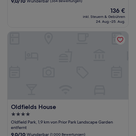
9.0
9,0/10
Wunderbar
(364 Bewertungen)
von
Der
136 €
10,
Preis
Wunderbar,
inkl. Steuern & Gebühren
beträgt
24. Aug.–25. Aug.
(364
136 €
Bewertungen)
Oldfields House
Oldfields House
Oldfields House
4.0-
Sterne-
Oldfield Park, 1,9 km von Prior Park Landscape Garden
Unterkunft
entfernt
9.0
9,0/10
Wunderbar
(1.000 Bewertungen)