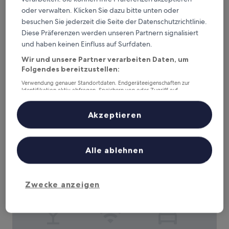
oder verwalten. Klicken Sie dazu bitte unten oder
besuchen Sie jederzeit die Seite der Datenschutzrichtlinie.
The Kennard
The Kennard
Diese Präferenzen werden unseren Partnern signalisiert
4.0-
und haben keinen Einfluss auf Surfdaten.
Sterne-
Bathwick, 1,9 km von Prior Park Landscape Garden entfernt
Wir und unsere Partner verarbeiten Daten, um
Unterkunft
9.6
9,6/10
Außergewöhnlich
(770 Bewertungen)
Folgendes bereitzustellen:
von
Der
145 €
10,
Verwendung genauer Standortdaten. Endgeräteeigenschaften zur
Preis
Identifikation aktiv abfragen. Speichern von oder Zugriff auf
Außergewöhnlich,
inkl. Steuern & Gebühren
Informationen auf einem Endgerät. Personalisierte Werbung und
beträgt
6. Sept.–7. Sept.
(770
Inhalte, Messung von Werbeleistung und der Performance von Inhalten,
145 €
Bewertungen)
Zielgruppenforschung sowie Entwicklung und Verbesserung von
Akzeptieren
Angeboten.
Tyndall Villa Boutique B&B
Liste der Partner (Lieferanten)
Alle ablehnen
Zwecke anzeigen