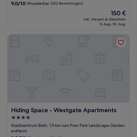
9.0
9,0/10
Wunderbar
(322 Bewertungen)
von
Der
150 €
10,
Preis
Wunderbar,
inkl. Steuern & Gebühren
beträgt
9. Aug.–10. Aug.
(322
150 €
Bewertungen)
Hiding Space - Westgate Apartments
Hiding Space - Westgate Apartments
Hiding Space - Westgate Apartments
4.0-
Sterne-
Stadtzentrum Bath, 1,9 km von Prior Park Landscape Garden
Unterkunft
entfernt