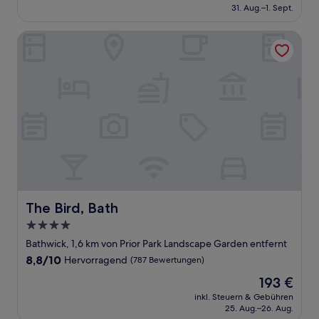
beträgt
31. Aug.–1. Sept.
(755
103 €
Bewertungen)
The Bird, Bath
The Bird, Bath
The Bird, Bath
4.0-
Sterne-
Bathwick, 1,6 km von Prior Park Landscape Garden entfernt
Unterkunft
8.8
8,8/10
Hervorragend
(787 Bewertungen)
von
Der
193 €
10,
Preis
Hervorragend,
inkl. Steuern & Gebühren
beträgt
25. Aug.–26. Aug.
(787
193 €