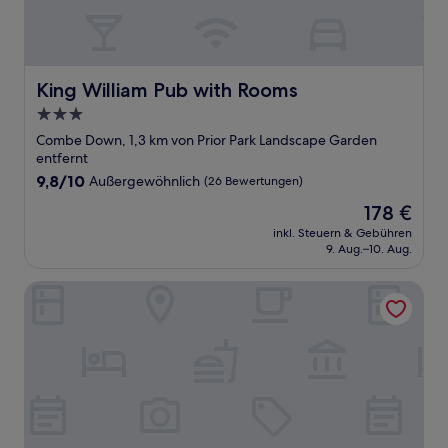
King William Pub with Rooms
King William Pub with Rooms
3.0-
Sterne-
Combe Down, 1,3 km von Prior Park Landscape Garden
Unterkunft
entfernt
9.8
9,8/10
Außergewöhnlich
(26 Bewertungen)
von
Der
178 €
10,
Preis
Außergewöhnlich,
inkl. Steuern & Gebühren
beträgt
9. Aug.–10. Aug.
(26
178 €
Bewertungen)
Devonshire House