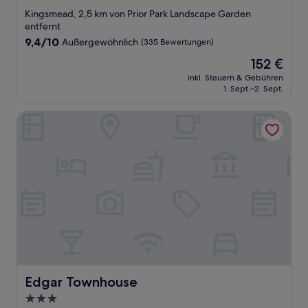
Sterne-
Kingsmead, 2,5 km von Prior Park Landscape Garden
Unterkunft
entfernt
9.4
9,4/10
Außergewöhnlich
(335 Bewertungen)
von
Der
152 €
10,
Preis
Außergewöhnlich,
inkl. Steuern & Gebühren
beträgt
1. Sept.–2. Sept.
(335
152 €
Bewertungen)
Edgar Townhouse
Edgar Townhouse
Edgar Townhouse
3.0-