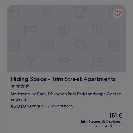
Bewertungen)
Hiding Space - Trim Street Apartments
Hiding Space - Trim Street Apartments
Hiding Space - Trim Street Apartments
4.0-
Sterne-
Stadtzentrum Bath, 1,9 km von Prior Park Landscape Garden
Unterkunft
entfernt
8.4
8,4/10
Sehr gut
(32 Bewertungen)
von
Der
151 €
10,
Preis
Sehr
inkl. Steuern & Gebühren
beträgt
2. Sept.–3. Sept.
gut,
151 €
(32