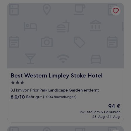
Bewertungen)
Best Western Limpley Stoke Hotel
Best Western Limpley Stoke Hotel
Best Western Limpley Stoke Hotel
3.0-
Sterne-
3,1 km von Prior Park Landscape Garden entfernt
Unterkunft
8.0
8,0/10
Sehr gut
(1.003 Bewertungen)
von
Der
94 €
10,
Preis
Sehr
inkl. Steuern & Gebühren
beträgt
23. Aug.–24. Aug.
gut,
94 €
(1.003
Bewertungen)
Premier Inn Bath City Centre