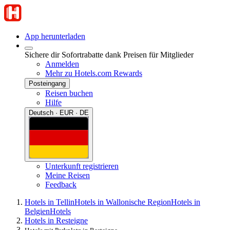
App herunterladen
Sichere dir Sofortrabatte dank Preisen für Mitglieder
Anmelden
Mehr zu Hotels.com Rewards
Posteingang
Reisen buchen
Hilfe
Deutsch · EUR · DE
Unterkunft registrieren
Meine Reisen
Feedback
Hotels in Tellin
Hotels in Wallonische Region
Hotels in
Belgien
Hotels
Hotels in Resteigne