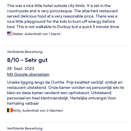
This was a nice little hotel outside city limits. It is set in the
countryside and is very picturesque. The attached restaurant
served delicious food at a very reasonable price. There was a
nice little playground for the kids to burn off energy before
bed. This is not walkable to Durbuy but a quick 5 minute drive.
The staff was very welcoming and made sure that our waiter
Walter, Aufenthalt von 1 Nacht
spoke English which made ordering so much less tricky. A very
peaceful relaxing stay.
Verifizierte Bewertung
8/10 – Sehr gut
28. Sept. 2023
Mit Google übersetzen
Unieke ligging langs de Ourthe. Prijs kwaliteit verblijf, ontbijt en
restaurant uitstekend. Onze kamer vonden wij persoonlijk iets te
klein en deze kamer verdient een opfrisbeurt. Uitstekend
personeel en heel klantvriendelijk. Hartelijke ontvangst Voor
herhaling vatbaar
Willy, Aufenthalt von 3 Nächten
Verifizierte Bewertung