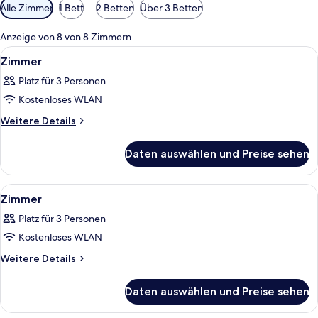
Verfügbare
Alle Zimmer
1 Bett
2 Betten
Über 3 Betten
Filter
für
Anzeige von 8 von 8 Zimmern
Zimmer
Alle
Ein Hotelzimmer mit Bett, Schreibtisch
3
Zimmer
Fotos
Platz für 3 Personen
für
Kostenloses WLAN
Zimmer
anzeigen
Weitere
Weitere Details
Details
für
Daten auswählen und Preise sehen
Zimmer
Alle
Ein Schlafzimmer mit einem Bett, zwe
4
Zimmer
Fotos
Platz für 3 Personen
für
Kostenloses WLAN
Zimmer
anzeigen
Weitere
Weitere Details
Details
für
Daten auswählen und Preise sehen
Zimmer