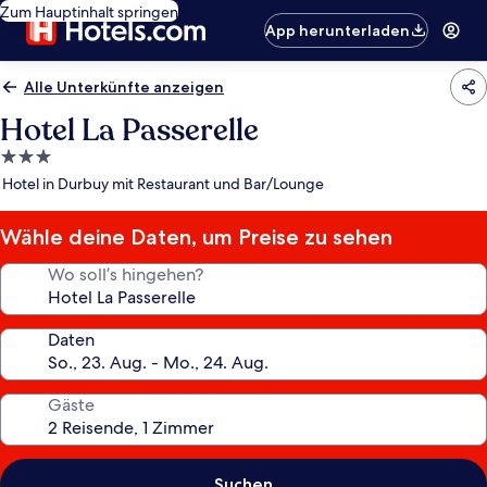
Zum Hauptinhalt springen
App herunterladen
Alle Unterkünfte anzeigen
Hotel La Passerelle
3.0-
Sterne-
Hotel in Durbuy mit Restaurant und Bar/Lounge
Unterkunft
Wähle deine Daten, um Preise zu sehen
Wo soll’s hingehen?
Daten
Gäste
Suchen