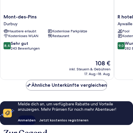
Mont-
R
Mont-des-Pins
R hote
des-
hotel
Durbuy
Aywaille
Pins
experie
Haustiere erlaubt
Kostenlose Parkplätze
Pool
Durbuy
Aywaille
Kostenloses WLAN
Restaurant
Kosten
8.4
9.0
Sehr gut
Wun
8,4
9,0
von
von
243 Bewertungen
282 
10,
10,
Sehr
Wunder
Der
108 €
gut,
282
Preis
inkl. Steuern & Gebühren
243
Bewert
beträgt
17. Aug.–18. Aug.
Bewertungen
108 €
Ähnliche Unterkünfte vergleichen
Melde dich an, um verfügbare Rabatte und Vorteile
anzuzeigen. Mehr Prämien für noch mehr Abenteuer!
Anmelden
Jetzt kostenlos registrieren