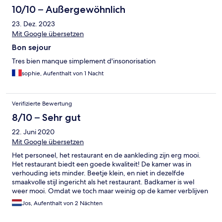
10/10 – Außergewöhnlich
23. Dez. 2023
Mit Google übersetzen
Bon sejour
Tres bien manque simplement d'insonorisation
sophie, Aufenthalt von 1 Nacht
Verifizierte Bewertung
8/10 – Sehr gut
22. Juni 2020
Mit Google übersetzen
Het personeel, het restaurant en de aankleding zijn erg mooi.
Het restaurant biedt een goede kwaliteit! De kamer was in
verhouding iets minder. Beetje klein, en niet in dezelfde
smaakvolle stijl ingericht als het restaurant. Badkamer is wel
weer mooi. Omdat we toch maar weinig op de kamer verblijven
(eigenlijk alleen 's nachts), is dat maar een klein issue.
Jos, Aufenthalt von 2 Nächten