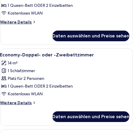
oder
1 Queen-Bett ODER 2 Einzelbetten
-
Kostenloses WLAN
Zweibettzimmer
Weitere
Weitere Details
anzeigen
Details
für
Daten auswählen und Preise sehen
Classic-
Doppel-
oder
Alle
Ein Schlafzimmer mit einem großen Be
3
-
Economy-Doppel- oder -Zweibettzimmer
Fotos
Zweibettzimmer
14 m²
für
1 Schlafzimmer
Economy-
Doppel-
Platz für 2 Personen
oder
1 Queen-Bett ODER 2 Einzelbetten
-
Kostenloses WLAN
Zweibettzimmer
Weitere
Weitere Details
anzeigen
Details
für
Daten auswählen und Preise sehen
Economy-
Doppel-
oder
Alle
Ein Stockbett mit roter Matratze und 