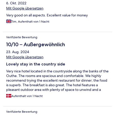
6. Okt. 2022
Mit Google übersetzen
Very good on all aspects. Excellent value for money
Tim, Aufenthalt von 1 Nacht
Verifizierte Bewertung
10/10 – Außergewöhnlich
23. Aug. 2024
Mit Google übersetzen
Lovely stay in the country side
Very nice hotel located in the countryside along the banks of the
Outhe. The rooms are spacious and comfortable. We highly
recommend trying the excellent restaurant for dinner; the food
is superb. The breakfast is also great. The hotel features a
pleasant outdoor area with plenty of space to unwind and a
playground for the kids. Overall, a wonderful spot for a peaceful
Aufenthalt von 1 Nacht
getaway.
Verifizierte Bewertung