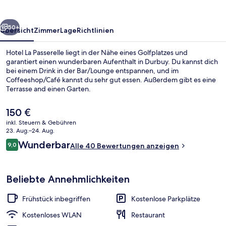
rück
Weiter
50+
Übersicht
Zimmer
Lage
Richtlinien
Hotel La Passerelle liegt in der Nähe eines Golfplatzes und
garantiert einen wunderbaren Aufenthalt in Durbuy. Du kannst dich
bei einem Drink in der Bar/Lounge entspannen, und im
Coffeeshop/Café kannst du sehr gut essen. Außerdem gibt es eine
Terrasse and einen Garten.
Der
150 €
aktuelle
inkl. Steuern & Gebühren
Preis
23. Aug.–24. Aug.
Tägliches inbegriffenes Frühstücksbuf
beträgt
Bewertungen
Wunderbar
9,0
Alle 40 Bewertungen anzeigen
150 €.
9,0 von 10.
Beliebte Annehmlichkeiten
Frühstück inbegriffen
Kostenlose Parkplätze
Kostenloses WLAN
Restaurant