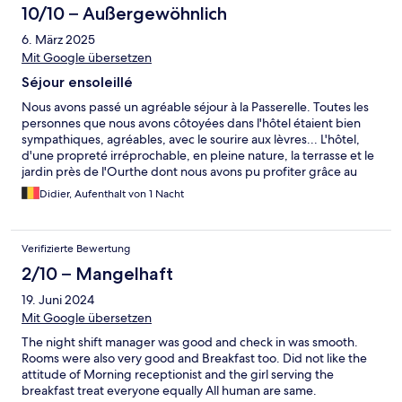
10/10 – Außergewöhnlich
6. März 2025
Mit Google übersetzen
Séjour ensoleillé
Nous avons passé un agréable séjour à la Passerelle. Toutes les
personnes que nous avons côtoyées dans l'hôtel étaient bien
sympathiques, agréables, avec le sourire aux lèvres... L'hôtel,
d'une propreté irréprochable, en pleine nature, la terrasse et le
jardin près de l'Ourthe dont nous avons pu profiter grâce au
soleil ! C'est une adresse que nous retenons pour un prochain
Didier, Aufenthalt von 1 Nacht
voyage dans la région de Durbuy
Verifizierte Bewertung
2/10 – Mangelhaft
19. Juni 2024
Mit Google übersetzen
The night shift manager was good and check in was smooth.
Rooms were also very good and Breakfast too. Did not like the
attitude of Morning receptionist and the girl serving the
breakfast treat everyone equally All human are same.