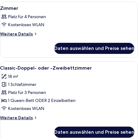
Alle
Ein Etagenbett mit roter Matratze un
1
Zimmer
Fotos
Platz für 4 Personen
für
Kostenloses WLAN
Zimmer
anzeigen
Weitere
Weitere Details
Details
für
Daten auswählen und Preise sehen
Zimmer
Alle
Ein Schlafzimmer mit Bett, Stuhl, Fen
4
Classic-Doppel- oder -Zweibettzimmer
Fotos
18 m²
für
1 Schlafzimmer
Classic-
Doppel-
Platz für 3 Personen
oder
1 Queen-Bett ODER 2 Einzelbetten
-
Kostenloses WLAN
Zweibettzimmer
Weitere
Weitere Details
anzeigen
Details
für
Daten auswählen und Preise sehen
Classic-