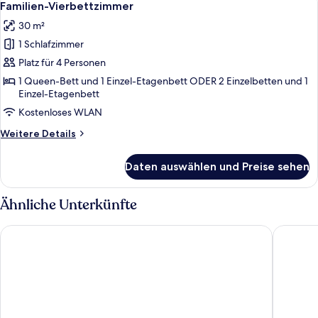
1
-
Familien-Vierbettzimmer
Fotos
Zweibettzimmer
30 m²
für
1 Schlafzimmer
Familien-
Vierbettzimmer
Platz für 4 Personen
anzeigen
1 Queen-Bett und 1 Einzel-Etagenbett ODER 2 Einzelbetten und 1
Einzel-Etagenbett
Kostenloses WLAN
Weitere
Weitere Details
Details
für
Daten auswählen und Preise sehen
Familien-
Vierbettzimmer
Ähnliche Unterkünfte
Mont-des-Pins
R hotel 