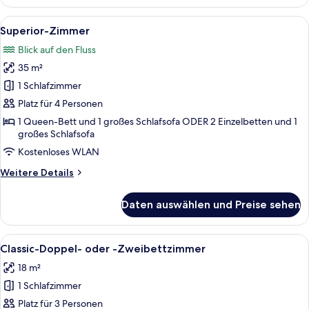
Doppel-
oder
Alle
Ein Hotelzimmer mit Bett, Schreibtisc
3
-
Superior-Zimmer
Fotos
Zweibettzimmer
Blick auf den Fluss
für
35 m²
Superior-
Zimmer
1 Schlafzimmer
anzeigen
Platz für 4 Personen
1 Queen-Bett und 1 großes Schlafsofa ODER 2 Einzelbetten und 1
großes Schlafsofa
Kostenloses WLAN
Weitere
Weitere Details
Details
für
Daten auswählen und Preise sehen
Superior-
Zimmer
Alle
Ein Hotelzimmer mit einem Bett, zwei
5
Classic-Doppel- oder -Zweibettzimmer
Fotos
18 m²
für
1 Schlafzimmer
Classic-
Doppel-
Platz für 3 Personen