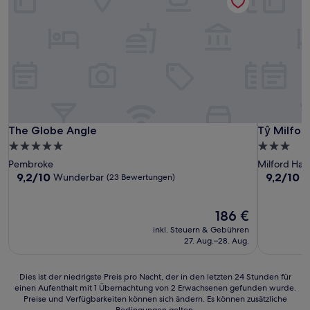
The Globe Angle
Tŷ Milfor
The Globe Angle
Tŷ Milfor
5.0-
3.0-
Sterne-
Sterne-
Pembroke
Milford Hav
Unterkunft
Unterkunf
9.2
9.2
9,2/10
9,2/10
Wunderbar
W
(23 Bewertungen)
von
von
10,
10,
Wunderbar,
Der
Wunderba
186 €
(23
Preis
(872
inkl. Steuern & Gebühren
Bewertungen)
beträgt
Bewertun
27. Aug.–28. Aug.
186 €
Dies
Dies ist der niedrigste Preis pro Nacht, der in den letzten 24 Stunden für
einen Aufenthalt mit 1 Übernachtung von 2 Erwachsenen gefunden wurde.
ist
Preise und Verfügbarkeiten können sich ändern. Es können zusätzliche
der
Bedingungen gelten.