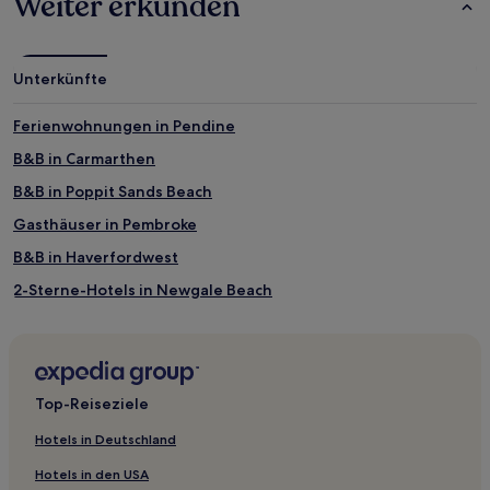
Weiter erkunden
können
zusätzliche
Bedingungen
gelten.
Unterkünfte
Ferienwohnungen in Pendine
B&B in Carmarthen
B&B in Poppit Sands Beach
Gasthäuser in Pembroke
B&B in Haverfordwest
2-Sterne-Hotels in Newgale Beach
3-Sterne-Hotels in Llangeler
3-Sterne-Hotels in Little Haven
Luxus in St. Florence
Top-Reiseziele
Familien in Pembrokeshire
Hotels in Deutschland
Haustierfreundliche in Pembrokeshire
Hotels in den USA
Golf in Newport