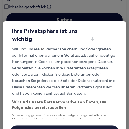
Ich reise geschäftlich
Suchen
Ihre Privatsphäre ist uns
wichtig
Kostenlose Stornierung bei
Planänderungen
Wir und unsere
16
Partner speichern und/ oder greifen
auf Informationen auf einem Gerät zu, z.B. auf eindeutige
Verdiene Prämien für jede
Kennungen in Cookies, um personenbezogene Daten zu
verarbeiten. Sie können Ihre Präferenzen akzeptieren
wahrgenommene Übernachtung
oder verwalten. Klicken Sie dazu bitte unten oder
besuchen Sie jederzeit die Seite der Datenschutzrichtlinie.
Mehr sparen mit Preisen für Mitglieder
Diese Präferenzen werden unseren Partnern signalisiert
und haben keinen Einfluss auf Surfdaten.
Wir und unsere Partner verarbeiten Daten, um
Folgendes bereitzustellen:
Überprüfe die Preise für diese Daten
Verwendung genauer Standortdaten. Endgeräteeigenschaften zur
Identifikation aktiv abfragen. Speichern von oder Zugriff auf
Heute
Morgen
Informationen auf einem Endgerät. Personalisierte Werbung und
6. Aug. - 7. Aug.
7. Aug. - 8. Aug.
Inhalte, Messung von Werbeleistung und der Performance von Inhalten,