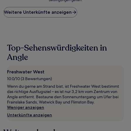
niedrigste
Preis
Weitere Unterkünfte anzeigen
pro
Nacht,
der
in
den
letzten
24 Stunden
Top-Sehenswürdigkeiten in
für
einen
Angle
Aufenthalt
mit
1 Übernachtung
Freshwater West
von
10.0/10 (3 Bewertungen)
2 Erwachsenen
gefunden
Wenn du gerne am Strand bist, ist Freshwater West bestimmt
wurde.
das richtige Ausflugsziel – es ist nur 3,2 km vom Zentrum von
Preise
Angle entfernt. Bestaune den Sonnenuntergang um Ufer bei
und
Frainslake Sands, Watwick Bay und Flimston Bay.
Verfügbarkeiten
Weniger anzeigen
können
Unterkünfte anzeigen
sich
ändern.
Es