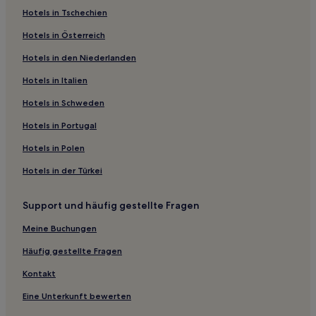
Hotels in Tschechien
Haustierfreundliche in Newport
Hotels in Österreich
Golf in Carmarthenshire
Hotels in den Niederlanden
Familien in Haverfordwest
Hotels in Italien
Hotels mit inbegriffenem Frühstück in Haverfordwest
Golf in Port-Eynon
Hotels in Schweden
Familien in Tenby
Hotels in Portugal
Familien in Saundersfoot
Hotels in Polen
Golf in Fishguard
Hotels in der Türkei
Haustierfreundliche in Fishguard
Support und häufig gestellte Fragen
Gumfreston Hotels
Meine Buchungen
Stackpole and Castlemartin Hotels
Llwchwr: Hotels
Häufig gestellte Fragen
Hotels nahe Abenteuerpark und Zoo Folly Farm
Kontakt
Hotels nahe Last Invasion Gallery
Eine Unterkunft bewerten
Pennard Castle Hotels