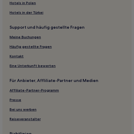
Fishguard and Goodwick Hotels
Hotels in Polen
Hotels nahe The Blue Lagoon
Hotels in der Türkei
Hotels nahe Strand von Mwnt
Support und häufig gestellte Fragen
Pembrokeshire: Hotels
Meine Buchungen
Gwbert Hotels
Abereiddy Hotels
Häufig gestellte Fragen
Hotels nahe Cwmtydu Beach
Kontakt
St. David's and the Cathedral Close Hotels
Eine Unterkunft bewerten
Kilgetty Hotels
Für Anbieter, Affliliate-Partner und Medien
Hotels nahe Bullslaughter Bay
Affiliate-Partner-Programm
Hotels nahe Skanda Vale
Presse
Hotels nahe Pembrokeshire Coast Path - North
Tenby Hotels
Bei uns werben
Treffgarne Hotels
Reiseveranstalter
Mwnt Hotels
Richtlinien