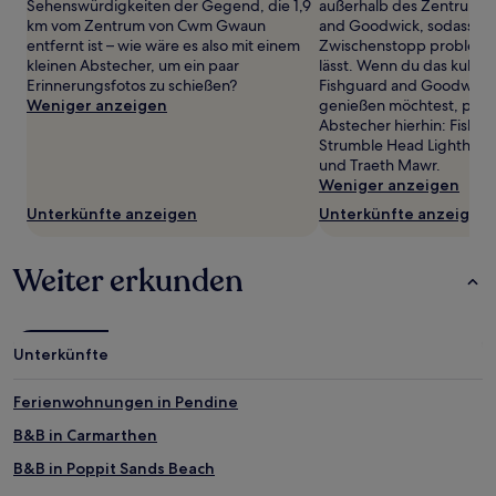
wurde.
Sehenswürdigkeiten der Gegend, die 1,9
außerhalb des Zentrums 
Preise
km vom Zentrum von Cwm Gwaun
and Goodwick, sodass sic
und
entfernt ist – wie wäre es also mit einem
Zwischenstopp problemlo
Verfügbarkeiten
kleinen Abstecher, um ein paar
lässt. Wenn du das kultur
können
Erinnerungsfotos zu schießen?
Fishguard and Goodwick 
sich
Weniger anzeigen
genießen möchtest, plan
ändern.
Abstecher hierhin: Fishgu
Es
Strumble Head Lighthous
können
und Traeth Mawr.
zusätzliche
Weniger anzeigen
Bedingungen
Unterkünfte anzeigen
Unterkünfte anzeigen
gelten.
Weiter erkunden
Unterkünfte
Ferienwohnungen in Pendine
B&B in Carmarthen
B&B in Poppit Sands Beach