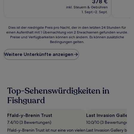
378 €
10,
Preis
Außergewöhnlich,
inkl. Steuern & Gebühren
beträgt
(2
1. Sept.–2. Sept.
378 €
Bewertungen)
Dies
Dies ist der niedrigste Preis pro Nacht, der in den letzten 24 Stunden für
einen Aufenthalt mit 1 Übernachtung von 2 Erwachsenen gefunden wurde.
ist
Preise und Verfügbarkeiten können sich ändern. Es können zusätzliche
der
Bedingungen gelten.
niedrigste
Preis
Weitere Unterkünfte anzeigen
pro
Nacht,
der
in
den
letzten
24 Stunden
Top-Sehenswürdigkeiten in
für
einen
Fishguard
Aufenthalt
mit
1 Übernachtung
Ffald-y-Brenin Trust
Last Invasion Gallery
von
7.4/10 (3 Bewertungen)
10.0/10 (3 Bewertungen)
2 Erwachsenen
gefunden
Ffald-y-Brenin Trust ist nur eine von vielen
Last Invasion Gallery befi