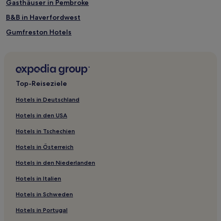
Gasthäuser in Pembroke
B&B in Haverfordwest
Gumfreston Hotels
Stackpole and Castlemartin Hotels
Llwchwr: Hotels
Hotels nahe Abenteuerpark und Zoo Folly Farm
Top-Reiseziele
Hotels nahe Last Invasion Gallery
Hotels in Deutschland
Dihewid Hotels
Hotels in den USA
Grovesend and Waungron: Hotels
Hotels in Tschechien
Crofty Hotels
Hotels in Österreich
Glogue Hotels
Hotels in den Niederlanden
Lawrenny Hotels
Hotels in Italien
Glyn Teg Hotels
Merlin's Bridge Hotels
Hotels in Schweden
Saron Hotels
Hotels in Portugal