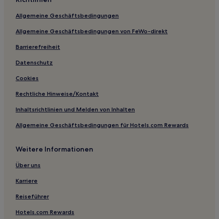
Whitchurch Hotels
Allgemeine Geschäftsbedingungen
Saundersfoot Hotels
Allgemeine Geschäftsbedingungen von FeWo-direkt
Llandybie Hotels
Barrierefreiheit
Hotels nahe Raul Speek Gallery
Walwyn's Castle Hotels
Datenschutz
Hotels nahe Welsh Wildlife Centre
Cookies
Hotels nahe Manor House Wildlife Park
Rechtliche Hinweise/Kontakt
Newport Hotels
Inhaltsrichtlinien und Melden von Inhalten
Stepaside Hotels
Allgemeine Geschäftsbedingungen für Hotels.com Rewards
Dinas Cross Hotels
Weitere Informationen
Golden Grove Hotels
Hotels nahe Castell Henllys Iron Age Village
Über uns
Hotels nahe Pendine Beach
Karriere
Hotels nahe Fishguard Port
Reiseführer
Hotels nahe Llangrannog Beach
Hotels.com Rewards