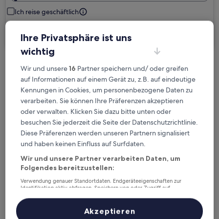
Ich reise geschäftlich
Suchen
Ihre Privatsphäre ist uns
wichtig
Wir und unsere
16
Partner speichern und/ oder greifen
Kostenlose Stornierung bei
auf Informationen auf einem Gerät zu, z.B. auf eindeutige
Planänderungen
Kennungen in Cookies, um personenbezogene Daten zu
verarbeiten. Sie können Ihre Präferenzen akzeptieren
Verdiene Prämien für jede
oder verwalten. Klicken Sie dazu bitte unten oder
wahrgenommene Übernachtung
besuchen Sie jederzeit die Seite der Datenschutzrichtlinie.
Diese Präferenzen werden unseren Partnern signalisiert
Mehr sparen mit Preisen für Mitglieder
und haben keinen Einfluss auf Surfdaten.
Wir und unsere Partner verarbeiten Daten, um
Folgendes bereitzustellen:
Verwendung genauer Standortdaten. Endgeräteeigenschaften zur
Überprüfe die Preise für diese Daten
Identifikation aktiv abfragen. Speichern von oder Zugriff auf
Informationen auf einem Endgerät. Personalisierte Werbung und
Inhalte, Messung von Werbeleistung und der Performance von Inhalten,
Heute
Morgen
Zielgruppenforschung sowie Entwicklung und Verbesserung von
Akzeptieren
6. Aug. - 7. Aug.
7. Aug. - 8. Aug.
Angeboten.