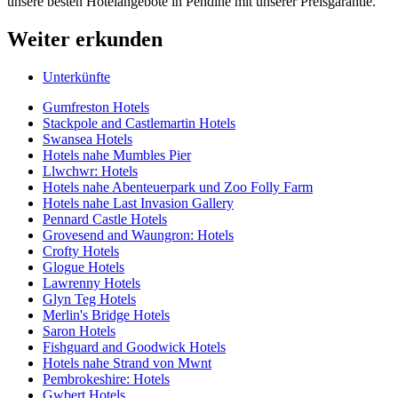
unsere besten Hotelangebote in Pendine mit unserer Preisgarantie.
Weiter erkunden
Unterkünfte
Gumfreston Hotels
Stackpole and Castlemartin Hotels
Swansea Hotels
Hotels nahe Mumbles Pier
Llwchwr: Hotels
Hotels nahe Abenteuerpark und Zoo Folly Farm
Hotels nahe Last Invasion Gallery
Pennard Castle Hotels
Grovesend and Waungron: Hotels
Crofty Hotels
Glogue Hotels
Lawrenny Hotels
Glyn Teg Hotels
Merlin's Bridge Hotels
Saron Hotels
Fishguard and Goodwick Hotels
Hotels nahe Strand von Mwnt
Pembrokeshire: Hotels
Gwbert Hotels