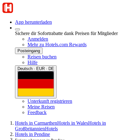
App herunterladen
Sichere dir Sofortrabatte dank Preisen für Mitglieder
Anmelden
Mehr zu Hotels.com Rewards
Posteingang
Reisen buchen
Hilfe
Deutsch · EUR · DE
Unterkunft registrieren
Meine Reisen
Feedback
Hotels in Carmarthen
Hotels in Wales
Hotels in
Großbritannien
Hotels
Hotels in Pendine