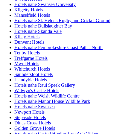
Hotels nahe Swansea University
Kilgetty Hotels
Manselfield Hotels
Hotels nahe St. Helens Rugby and Cricket Ground
Hotels nahe Bullslaughter Bay
Hotels nahe Skanda Vale
Killay Hotels
Dunvant Hotels
Hotels nahe Pembrokeshire Coast Path - North
Tenby Hotels
Treffgarne Hotels
Mwnt Hotels
Whitchurch Hotels
Saundersfoot Hotels
Llandybie Hotels
Hotels nahe Raul Speek Gallery
Walwyn's Castle Hotels
Hotels nahe Welsh Wildlife Centre
Hotels nahe Manor House Wildlife Park
Hotels nahe Swansea
Newport Hotels
Stepaside Hotels
Dinas Cross Hotels
Golden Grove Hotels
Hotels nahe Castell Henllys Iron Age Village