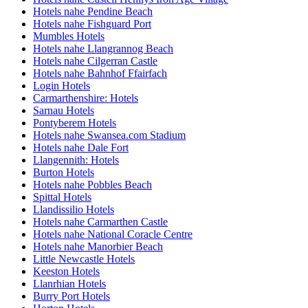
Hotels nahe Pendine Beach
Hotels nahe Fishguard Port
Mumbles Hotels
Hotels nahe Llangrannog Beach
Hotels nahe Cilgerran Castle
Hotels nahe Bahnhof Ffairfach
Login Hotels
Carmarthenshire: Hotels
Sarnau Hotels
Pontyberem Hotels
Hotels nahe Swansea.com Stadium
Hotels nahe Dale Fort
Llangennith: Hotels
Burton Hotels
Hotels nahe Pobbles Beach
Spittal Hotels
Llandissilio Hotels
Hotels nahe Carmarthen Castle
Hotels nahe National Coracle Centre
Hotels nahe Manorbier Beach
Little Newcastle Hotels
Keeston Hotels
Llanrhian Hotels
Burry Port Hotels