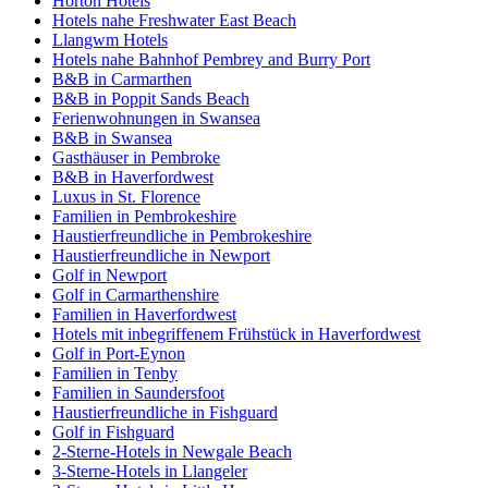
Horton Hotels
Hotels nahe Freshwater East Beach
Llangwm Hotels
Hotels nahe Bahnhof Pembrey and Burry Port
B&B in Carmarthen
B&B in Poppit Sands Beach
Ferienwohnungen in Swansea
B&B in Swansea
Gasthäuser in Pembroke
B&B in Haverfordwest
Luxus in St. Florence
Familien in Pembrokeshire
Haustierfreundliche in Pembrokeshire
Haustierfreundliche in Newport
Golf in Newport
Golf in Carmarthenshire
Familien in Haverfordwest
Hotels mit inbegriffenem Frühstück in Haverfordwest
Golf in Port-Eynon
Familien in Tenby
Familien in Saundersfoot
Haustierfreundliche in Fishguard
Golf in Fishguard
2-Sterne-Hotels in Newgale Beach
3-Sterne-Hotels in Llangeler