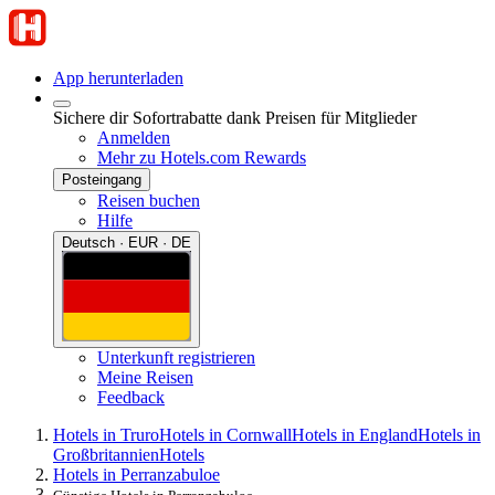
App herunterladen
Sichere dir Sofortrabatte dank Preisen für Mitglieder
Anmelden
Mehr zu Hotels.com Rewards
Posteingang
Reisen buchen
Hilfe
Deutsch · EUR · DE
Unterkunft registrieren
Meine Reisen
Feedback
Hotels in Truro
Hotels in Cornwall
Hotels in England
Hotels in
Großbritannien
Hotels
Hotels in Perranzabuloe