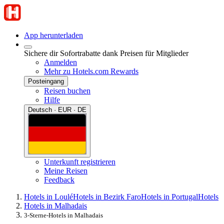
App herunterladen
Sichere dir Sofortrabatte dank Preisen für Mitglieder
Anmelden
Mehr zu Hotels.com Rewards
Posteingang
Reisen buchen
Hilfe
Deutsch · EUR · DE
Unterkunft registrieren
Meine Reisen
Feedback
Hotels in Loulé
Hotels in Bezirk Faro
Hotels in Portugal
Hotels
Hotels in Malhadais
3-Sterne-Hotels in Malhadais