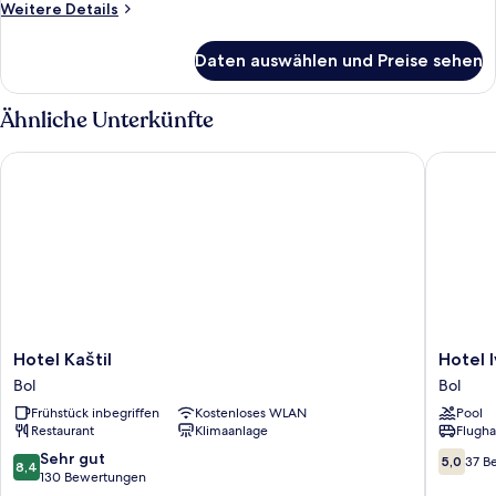
Weitere
Weitere Details
Details
für
Daten auswählen und Preise sehen
Deluxe-
Studio,
Meerblick
Ähnliche Unterkünfte
Hotel Kaštil
Hotel Iv
Hotel
Hotel
Hotel Kaštil
Hotel 
Kaštil
Ivan
Bol
Bol
Bol
Bol
Frühstück inbegriffen
Kostenloses WLAN
Pool
Restaurant
Klimaanlage
Flugha
8.4
5.0
Sehr gut
5,0
37 B
8,4
von
von
130 Bewertungen