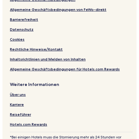
d
u
Allgemeine Geschäftsbedingungen von FeWo-direkt
l
t
Barrierefreiheit
s
Datenschutz
O
n
Cookies
l
y
Rechtliche Hinweise/Kontakt
Inhaltsrichtlinien und Melden von Inhalten
Allgemeine Geschäftsbedingungen für Hotels.com Rewards
Weitere Informationen
Über uns
Karriere
Reiseführer
Hotels.com Rewards
*Bei einigen Hotels muss die Stornierung mehr als 24 Stunden vor