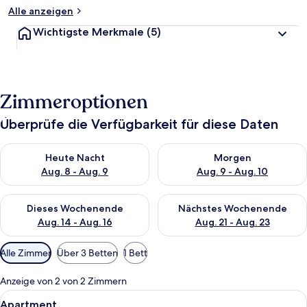
Alle anzeigen
Wichtigste Merkmale
(5)
Zimmeroptionen
Überprüfe die Verfügbarkeit für diese Daten
Überprüfe die Verfügbarkeit für heute Nacht, Aug. 8 - Aug. 9.
Überprüfe die Verfügbarkeit f
Heute Nacht
Morgen
Aug. 8 - Aug. 9
Aug. 9 - Aug. 10
Überprüfe die Verfügbarkeit für dieses Wochenende, Aug. 14 -
Überprüfe die Verfügbarkeit f
Dieses Wochenende
Nächstes Wochenende
Aug. 14 - Aug. 16
Aug. 21 - Aug. 23
Verfügbare
Alle Zimmer
Über 3 Betten
1 Bett
Filter
für
Anzeige von 2 von 2 Zimmern
Zimmer
Alle
Ein Zimmer mit zwei Betten, einer St
11
Apartment