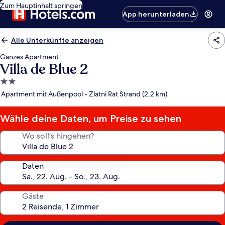
Zum Hauptinhalt springen
App herunterladen
Alle Unterkünfte anzeigen
Ganzes Apartment
Villa de Blue 2
2.0-
Sterne-
Apartment mit Außenpool - Zlatni Rat Strand (2,2 km)
Unterkunft
Wähle deine Daten, um Preise zu sehen
Wo soll’s hingehen?
Daten
Gäste