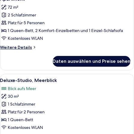
Fotos
72 m²
für
2 Schlafzimmer
Apartment
anzeigen
Platz für 5 Personen
1 Queen-Bett, 2 Komfort-Einzelbetten und 1 Einzel-Schlafsofa
Kostenloses WLAN
Weitere
Weitere Details
Details
für
Daten auswählen und Preise sehen
Apartment
Alle
Ein Schlafzimmer mit einem Bett, zwei 
12
Deluxe-Studio, Meerblick
Fotos
Blick aufs Meer
für
30 m²
Deluxe-
Studio,
1 Schlafzimmer
Meerblick
Platz für 2 Personen
anzeigen
1 Queen-Bett
Kostenloses WLAN