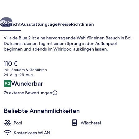
rück
Weiter
26+
Übersicht
Ausstattung
Lage
Preise
Richtlinien
Villa de Blue 2 ist eine hervorragende Wahl für einen Besuch in Bol.
Du kannst deinen Tag mit einem Sprung in den Außenpool
beginnen und abends im Whirlpool ausklingen lassen.
Der
110 €
aktuelle
inkl. Steuern & Gebühren
Preis
24. Aug.–25. Aug.
beträgt
Bewertungen
Wunderbar
9,2
110 €.
9,2 von 10.
Außen-Whirlpool
76 externe Bewertungen
Beliebte Annehmlichkeiten
Pool
Wäscherei
Kostenloses WLAN