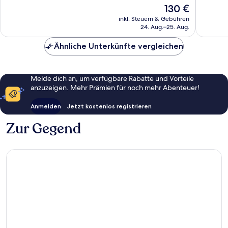
10,
10,
Der
130 €
Sehr
37
Preis
gut,
Bewert
inkl. Steuern & Gebühren
beträgt
24. Aug.–25. Aug.
130
130 €
Bewertungen
Ähnliche Unterkünfte vergleichen
Melde dich an, um verfügbare Rabatte und Vorteile
anzuzeigen. Mehr Prämien für noch mehr Abenteuer!
Anmelden
Jetzt kostenlos registrieren
Zur Gegend