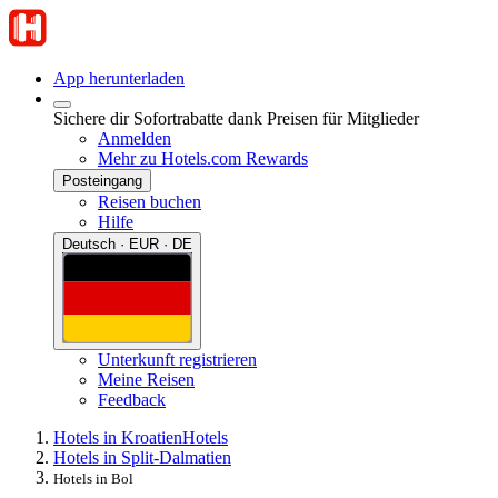
App herunterladen
Sichere dir Sofortrabatte dank Preisen für Mitglieder
Anmelden
Mehr zu Hotels.com Rewards
Posteingang
Reisen buchen
Hilfe
Deutsch · EUR · DE
Unterkunft registrieren
Meine Reisen
Feedback
Hotels in Kroatien
Hotels
Hotels in Split-Dalmatien
Hotels in Bol